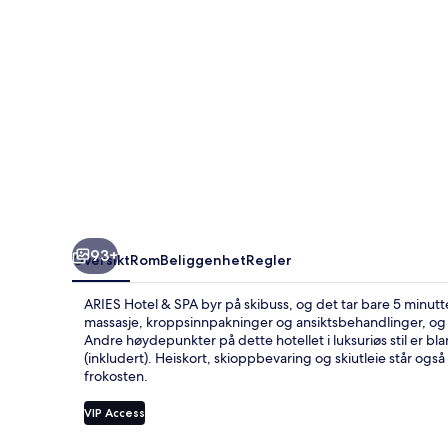
93+
Oversikt
Rom
Beliggenhet
Regler
ARIES Hotel & SPA byr på skibuss, og det tar bare 5 minutt
massasje, kroppsinnpakninger og ansiktsbehandlinger, og 
Andre høydepunkter på dette hotellet i luksuriøs stil er 
(inkludert). Heiskort, skioppbevaring og skiutleie står o
frokosten.
VIP Access