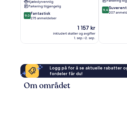
Parkering til
Kjæledyrvennlig
Zakopane
Parkering tilgjengelig
9.4
Suverent
9,4
av
207 anmeld
9.0
Fantastisk
9,0
10,
av
275 anmeldelser
Suverent,
10,
Prisen
1 157 kr
207
Fantastisk,
er
anmeldelser
275
inkludert skatter og avgifter
1 157 kr
1. sep.–2. sep.
anmeldelser
Logg på for å se aktuelle rabatter og
fordeler får du!
Om området