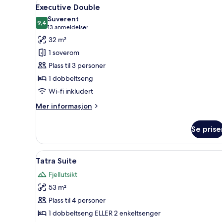
Åpne
Executive Double | Sengetøy i 
6
Executive Double
alle
Suverent
bildene
9,4
9,4 av 10
(13
13 anmeldelser
av
anmeldelser)
32 m²
Executive
1 soverom
Double
Plass til 3 personer
1 dobbeltseng
Wi-fi inkludert
Mer
Mer informasjon
informasjon
om
Se prise
Executive
Double
Åpne
Tatra Suite | Sengetøy i egypti
9
Tatra Suite
alle
Fjellutsikt
bildene
53 m²
av
Tatra
Plass til 4 personer
Suite
1 dobbeltseng ELLER 2 enkeltsenger