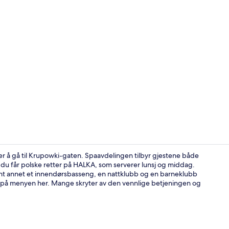
Video laget 
er å gå til Krupowki-gaten. Spaavdelingen tilbyr gjestene både
du får polske retter på HALKA, som serverer lunsj og middag.
blant annet et innendørsbasseng, en nattklubb og en barneklubb
Renaissance 
gså på menyen her. Mange skryter av den vennlige betjeningen og