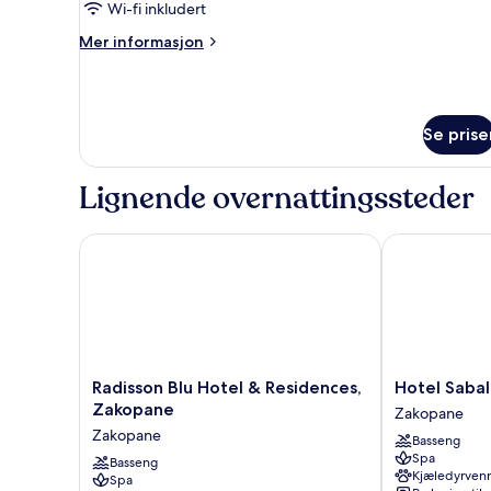
Wi-fi inkludert
Mer
Mer informasjon
informasjon
om
Tatra
Suite
Se prise
Lignende overnattingssteder
Radisson Blu Hotel & Residences, Zakopane
Hotel Sabala
Radisson
Hotel
Radisson Blu Hotel & Residences,
Hotel Sabal
Blu
Sabala
Zakopane
Zakopane
Hotel
Zakopane
Zakopane
Basseng
&
Spa
Residences,
Basseng
Kjæledyrvenn
Spa
Zakopane