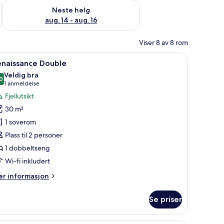
, aug. 7 - aug. 9
Sjekk tilgjengelighet for neste helg, aug. 14 - aug. 16
Neste helg
aug. 14 - aug. 16
Viser 8 av 8 rom
omull, allergitestet sengetøy og minibar
pne
Renaissance Double | Sengetøy i egyptisk bomu
6
enaissance Double
le
Veldig bra
ildene
0
8,0 av 10
(1
1 anmeldelse
v
anmeldelse)
Fjellutsikt
enaissance
30 m²
ouble
1 soverom
Plass til 2 personer
1 dobbeltseng
Wi-fi inkludert
er
r informasjon
formasjon
m
Se priser
naissance
uble