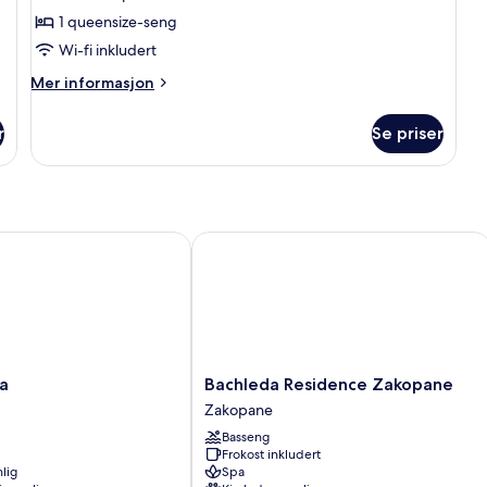
1 queensize-seng
Wi-fi inkludert
Mer
Mer informasjon
informasjon
om
r
Se priser
Suite
Bachleda Residence Zakopane
Bachleda
a
Bachleda Residence Zakopane
Residence
Zakopane
Zakopane
Basseng
Zakopane
Frokost inkludert
lig
Spa