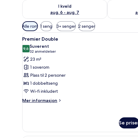
Sjekk tilgjengelighet for i kveld, aug. 6 - aug. 7
Sjekk tilgjeng
I kveld
aug. 6 - aug. 7
a
Tilgjengelige
Alle rom
1 seng
3+ senger
2 senger
filtre
Åpne
Premier Double | Sengetøy i eg
for
6
Premier Double
alle
rom
Suverent
bildene
9,6
9,6 av 10
(32
32 anmeldelser
av
anmeldelser)
23 m²
Premier
1 soverom
Double
Plass til 2 personer
1 dobbeltseng
Wi-fi inkludert
Mer
Mer informasjon
informasjon
om
Premier
Double
Se prise