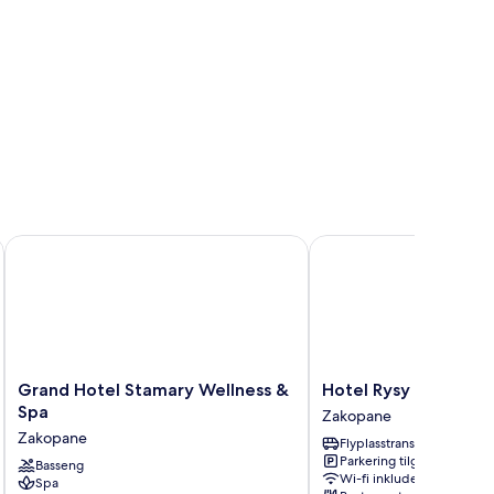
Grand Hotel Stamary Wellness & Spa
Hotel Rysy
Grand
Hotel
Grand Hotel Stamary Wellness &
Hotel Rysy
Hotel
Rysy
Spa
Zakopane
Stamary
Zakopane
Zakopane
Flyplasstransport
Wellness
Parkering tilgjengelig
&
Basseng
Wi-fi inkludert
Spa
Spa