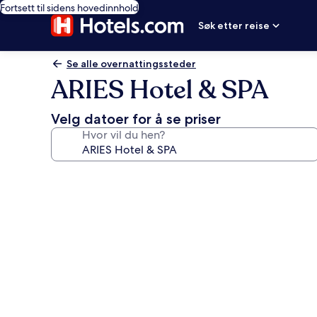
Fortsett til sidens hovedinnhold
Søk etter reise
Se alle overnattingssteder
ARIES Hotel & SPA
Velg datoer for å se priser
Hvor vil du hen?
Bildegalleri
av
ARIES
Hotel
&
SPA