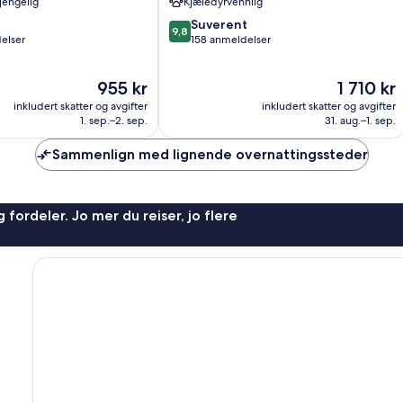
gjengelig
Kjæledyrvennlig
9.8
Suverent
9,8
av
elser
158 anmeldelser
10,
Suverent,
Prisen
Prisen
955 kr
1 710 kr
158
er
er
anmeldelser
inkludert skatter og avgifter
inkludert skatter og avgifter
955 kr
1 710 kr
1. sep.–2. sep.
31. aug.–1. sep.
Sammenlign med lignende overnattingssteder
 fordeler. Jo mer du reiser, jo flere