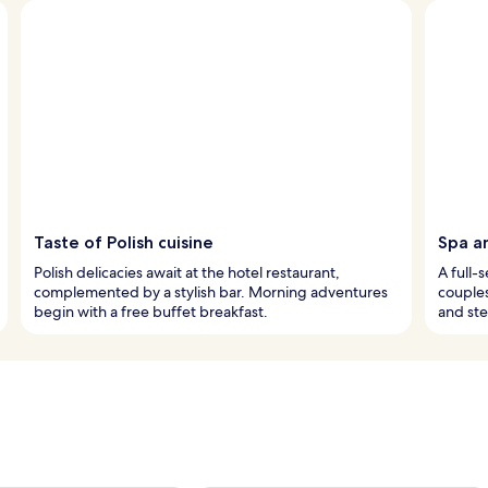
Taste of Polish cuisine
Spa a
Polish delicacies await at the hotel restaurant,
A full-
complemented by a stylish bar. Morning adventures
couples
begin with a free buffet breakfast.
and st