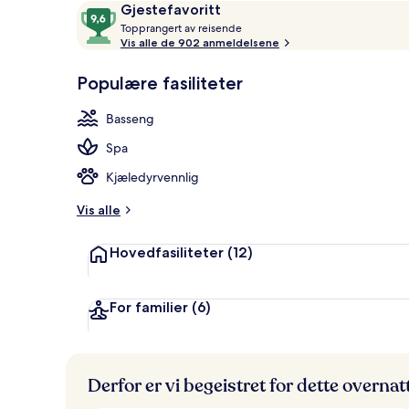
Anmeldelser
9,6
Gjestefavoritt
Fasade
T
av
Topprangert av reisende
o
Vis alle de 902 anmeldelsene
10,
p
Gjestefavoritt
p
Populære fasiliteter
r
a
Basseng
n
g
Spa
e
r
Kjæledyrvennlig
t
Vis alle
a
v
Hovedfasiliteter
(12)
r
e
i
For familier
(6)
s
e
n
d
Derfor er vi begeistret for dette overna
e