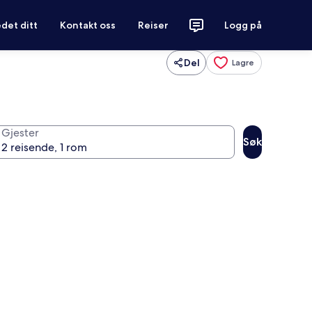
det ditt
Kontakt oss
Reiser
Logg på
Del
Lagre
Gjester
Søk