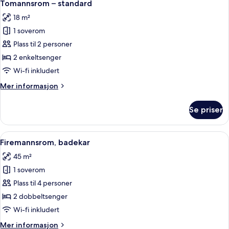
4
Tomannsrom – standard
alle
18 m²
bildene
1 soverom
av
Tomannsrom
Plass til 2 personer
–
2 enkeltsenger
standard
Wi-fi inkludert
Mer
Mer informasjon
informasjon
om
Se priser
Tomannsrom
–
standard
Åpne
Firemannsrom, badekar | Safe på romme
4
Firemannsrom, badekar
alle
45 m²
bildene
1 soverom
av
Firemannsrom,
Plass til 4 personer
badekar
2 dobbeltsenger
Wi-fi inkludert
Mer
Mer informasjon