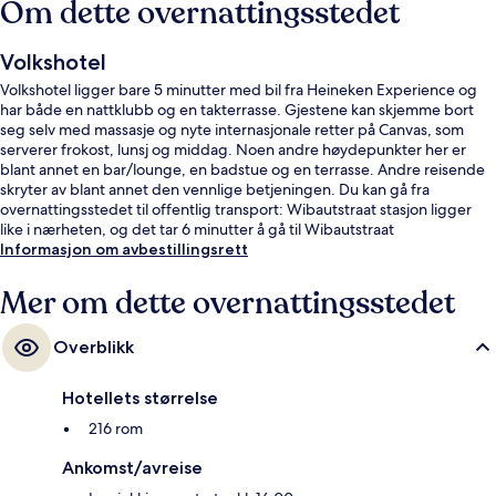
Om dette overnattingsstedet
Volkshotel
Volkshotel ligger bare 5 minutter med bil fra Heineken Experience og
har både en nattklubb og en takterrasse. Gjestene kan skjemme bort
seg selv med massasje og nyte internasjonale retter på Canvas, som
serverer frokost, lunsj og middag. Noen andre høydepunkter her er
blant annet en bar/lounge, en badstue og en terrasse. Andre reisende
skryter av blant annet den vennlige betjeningen. Du kan gå fra
overnattingsstedet til offentlig transport: Wibautstraat stasjon ligger
like i nærheten, og det tar 6 minutter å gå til Wibautstraat
trikkeholdeplass.
Informasjon om avbestillingsrett
Mer om dette overnattingsstedet
Overblikk
Hotellets størrelse
216 rom
Ankomst/avreise