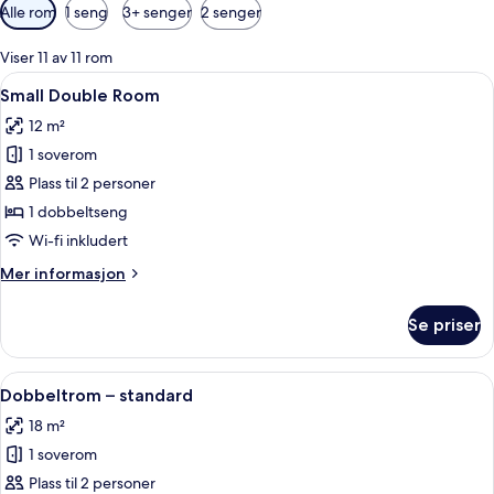
Tilgjengelige
Alle rom
1 seng
3+ senger
2 senger
filtre
for
Viser 11 av 11 rom
rom
Åpne
Small Double Room | Safe på rommet, w
5
Small Double Room
alle
12 m²
bildene
1 soverom
av
Small
Plass til 2 personer
Double
1 dobbeltseng
Room
Wi-fi inkludert
Mer
Mer informasjon
informasjon
om
Se priser
Small
Double
Room
Åpne
Dobbeltrom – standard | Utsikt fra r
5
Dobbeltrom – standard
alle
18 m²
bildene
1 soverom
av
Dobbeltrom
Plass til 2 personer