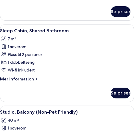
informasjon
om
Se priser
Firemannsrom,
badekar
Åpne
Sleep Cabin, Shared Bathroom | Safe p
4
Sleep Cabin, Shared Bathroom
alle
7 m²
bildene
1 soverom
av
Sleep
Plass til 2 personer
Cabin,
1 dobbeltseng
Shared
Wi-fi inkludert
Bathroom
Mer
Mer informasjon
informasjon
om
Se priser
Sleep
Cabin,
Shared
Åpne
Studio, Balcony (Non-Pet Friendly) | S
4
Bathroom
Studio, Balcony (Non-Pet Friendly)
alle
40 m²
bildene
1 soverom
av