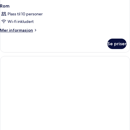
Rom
Plass til 10 personer
Wi-fi inkludert
Mer
Mer informasjon
informasjon
om
Se priser
Rom