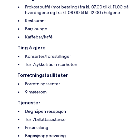
Frokostbuffé (mot betaling) fra kl. 07.00 til kl. 11.00 på
hverdagene og fra kl. 08.00 til kl. 12.00 i helgene
Restaurant
Bar/lounge
Kaffebar/kafé
Ting å gjøre
Konserter/forestillinger
Tur-/sykkelstier i nærheten
Forretningsfasiliteter
Forretningssenter
9 møterom
Tjenester
Døgnåpen resepsjon
Tur-/billettassistanse
Frisørsalong
Bagasjeoppbevaring