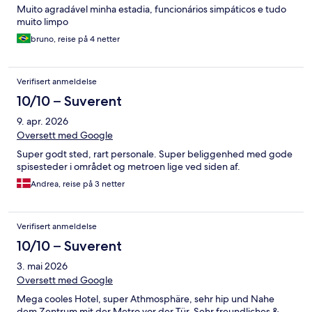
Muito agradável minha estadia, funcionários simpáticos e tudo
muito limpo
bruno, reise på 4 netter
Verifisert anmeldelse
10/10 – Suverent
9. apr. 2026
Oversett med Google
Super godt sted, rart personale. Super beliggenhed med gode
spisesteder i området og metroen lige ved siden af.
Andrea, reise på 3 netter
Verifisert anmeldelse
10/10 – Suverent
3. mai 2026
Oversett med Google
Mega cooles Hotel, super Athmosphäre, sehr hip und Nahe
dem Zentrum mit der Metro vor der Tür. Sehr freundliches &