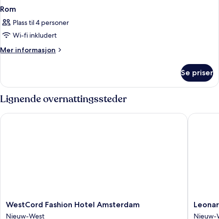
Rom
Plass til 4 personer
Wi-fi inkludert
Mer
Mer informasjon
informasjon
om
Se priser
Rom
Lignende overnattingssteder
WestCord Fashion Hotel Amsterdam
Leonard
WestCord
Leonard
WestCord Fashion Hotel Amsterdam
Leona
Fashion
Hotel
Nieuw-West
Nieuw-