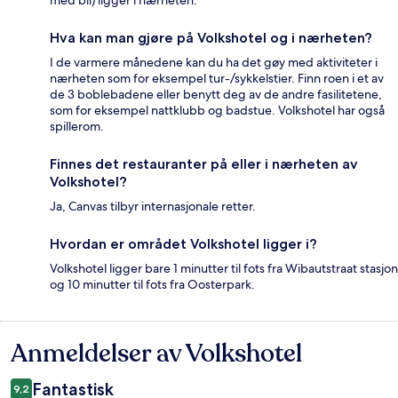
med bil) ligger i nærheten.
Hva kan man gjøre på Volkshotel og i nærheten?
I de varmere månedene kan du ha det gøy med aktiviteter i
nærheten som for eksempel tur-/sykkelstier. Finn roen i et av
de 3 boblebadene eller benytt deg av de andre fasilitetene,
som for eksempel nattklubb og badstue. Volkshotel har også
spillerom.
Finnes det restauranter på eller i nærheten av
Volkshotel?
Ja, Canvas tilbyr internasjonale retter.
Hvordan er området Volkshotel ligger i?
Volkshotel ligger bare 1 minutter til fots fra Wibautstraat stasjon
og 10 minutter til fots fra Oosterpark.
Anmeldelser av Volkshotel
Anmeldelser
Fantastisk
9,2