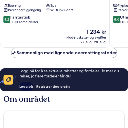
Hotel
Amster
Basseng
Spa
Flypla
Amsterdam
Rembra
Parkering tilgjengelig
Wi-fi inkludert
Parker
Nieuw-
Nieuw-
West
West
9.2
8.6
Fantastisk
Utm
9,2
8,6
av
av
1 010 anmeldelser
1 01
10,
10,
Prisen
1 234 kr
Fantastisk,
Utmerke
er
1 010
1 010
inkludert skatter og avgifter
1 234 kr
27. aug.–28. aug.
anmeldelser
anmelde
Sammenlign med lignende overnattingssteder
Logg på for å se aktuelle rabatter og fordeler. Jo mer du
reiser, jo flere fordeler får du!
Logg på
Registrer deg gratis
Om området