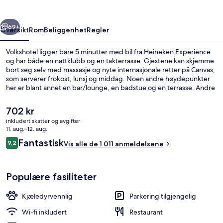
rige
Neste
69+
Oversikt
Rom
Beliggenhet
Regler
Volkshotel ligger bare 5 minutter med bil fra Heineken Experience
og har både en nattklubb og en takterrasse. Gjestene kan skjemme
bort seg selv med massasje og nyte internasjonale retter på Canvas,
som serverer frokost, lunsj og middag. Noen andre høydepunkter
her er blant annet en bar/lounge, en badstue og en terrasse. Andre
reisende skryter av blant annet den vennlige betjeningen. Du kan
gå fra overnattingsstedet til offentlig transport: Wibautstraat
Den
702 kr
stasjon ligger like i nærheten, og det tar 6 minutter å gå til
nåværende
inkludert skatter og avgifter
Wibautstraat trikkeholdeplass.
prisen
11. aug.–12. aug.
Deluxe Double Room with Bath | Op
er
Anmeldelser
Fantastisk
9,2
Vis alle de 1 011 anmeldelsene
702 kr
9,2 av 10 –
Populære fasiliteter
Kjæledyrvennlig
Parkering tilgjengelig
Wi-fi inkludert
Restaurant