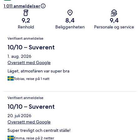
1 011 anmeldelser
9,2
8,4
9,4
Renhold
Beliggenheten
Personale og service
Anmeldelser
Verifisert anmeldelse
10/10 – Suverent
1. aug. 2026
Oversett med Google
Läget, atmosfären var super bra
Tobias, reise på 1 natt
Verifisert anmeldelse
10/10 – Suverent
20. juli 2026
Oversett med Google
Super trevligt och centralt ställe!
Emma, reise på 2 netter