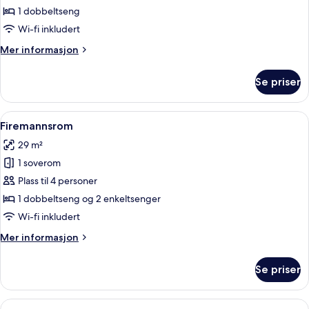
–
1 dobbeltseng
standard
Wi-fi inkludert
Mer
Mer informasjon
informasjon
om
Se priser
Dobbeltrom
–
standard
Åpne
Firemannsrom | Safe på rommet, wi-fi 
7
Firemannsrom
alle
29 m²
bildene
1 soverom
av
Firemannsrom
Plass til 4 personer
1 dobbeltseng og 2 enkeltsenger
Wi-fi inkludert
Mer
Mer informasjon
informasjon
om
Se priser
Firemannsrom
Åpne
Tomannsrom – standard | Safe på romm