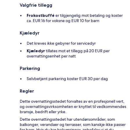
Valgfrie tillegg
Frokostbuffé
er tilgjengelig mot betaling og koster
ca. EUR 16 for voksne og EUR 10 for barn
Kjæledyr
Det kreves ikke gebyrer for servicedyr
Kjæledyr
tillates mot et tillegg på 20 EUR per
overnattingsenhet per natt
Parkering
Selvbetjent parkering koster EUR 30 per dag
Regler
Dette overnattingsstedet forvaltes av en profesjonell vert,
og overnattingsvirksomheten er knyttet til vedkommendes
bransje, bedrift eller yrke.
Dette overnattingsstedet har utendørsområder, som
balkonger, verandaer og terrasser, som kanskje ikke passer
for barn. Hvis du har bekymringer, anbefaler vi at du