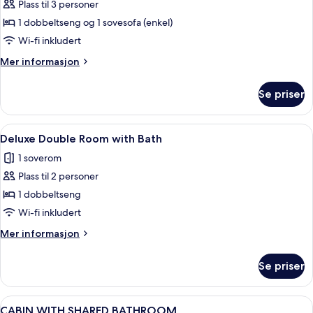
Studio,
Plass til 3 personer
Balcony
1 dobbeltseng og 1 sovesofa (enkel)
(Non-
Wi-fi inkludert
Pet
Mer
Mer informasjon
Friendly)
informasjon
om
Se priser
Studio,
Balcony
(Non-
Åpne
Deluxe Double Room with Bath | Op
6
Pet
Deluxe Double Room with Bath
alle
Friendly)
1 soverom
bildene
Plass til 2 personer
av
Deluxe
1 dobbeltseng
Double
Wi-fi inkludert
Room
Mer
Mer informasjon
with
informasjon
Bath
om
Se priser
Deluxe
Double
Room
Åpne
Safe på rommet, wi-fi (inkludert) og 
2
with
CABIN WITH SHARED BATHROOM