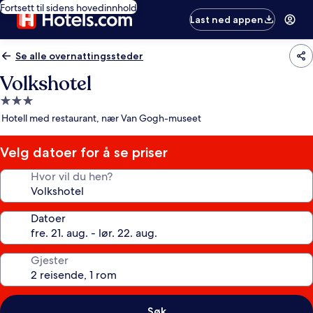
Fortsett til sidens hovedinnhold
Last ned appen
Se alle overnattingssteder
Volkshotel
Overnattingssted
med
Hotell med restaurant, nær Van Gogh-museet
3.0
stjerner
Velg datoer for å se priser
Hvor vil du hen?
Datoer
Gjester
Søk