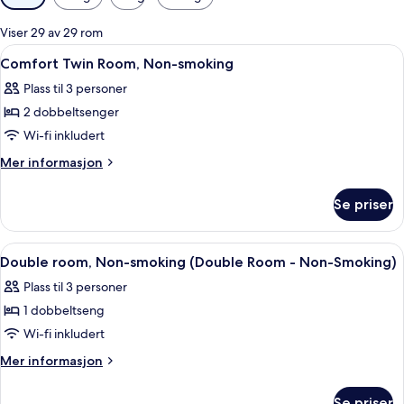
filtre
for
Viser 29 av 29 rom
rom
Åpne
Sengetøy av topp kvalitet, safe på r
3
Comfort Twin Room, Non-smoking
alle
Plass til 3 personer
bildene
2 dobbeltsenger
av
Comfort
Wi-fi inkludert
Twin
Mer
Mer informasjon
Room,
informasjon
om
Non-
Se priser
Comfort
smoking
Twin
Room,
Åpne
Sengetøy av topp kvalitet, safe på r
3
Non-
Double room, Non-smoking (Double Room - Non-Smoking)
alle
smoking
Plass til 3 personer
bildene
1 dobbeltseng
av
Double
Wi-fi inkludert
room,
Mer
Mer informasjon
Non-
informasjon
om
smoking
Se priser