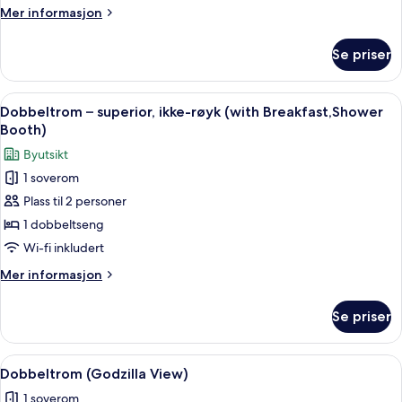
ikke-
Mer
Mer informasjon
røyk
informasjon
([Shower
om
Se priser
Dobbeltrom
Booth)
–
superior,
Åpne
Sengetøy av topp kvalitet, safe på r
5
ikke-
Dobbeltrom – superior, ikke-røyk (with Breakfast,Shower
alle
røyk
Booth)
([Shower
bildene
Byutsikt
Booth)
av
1 soverom
Dobbeltrom
Plass til 2 personer
–
superior,
1 dobbeltseng
ikke-
Wi-fi inkludert
røyk
Mer
Mer informasjon
(with
informasjon
Breakfast,Shower
om
Se priser
Dobbeltrom
Booth)
–
superior,
Åpne
Sengetøy av topp kvalitet, safe på r
1
ikke-
Dobbeltrom (Godzilla View)
alle
røyk
1 soverom