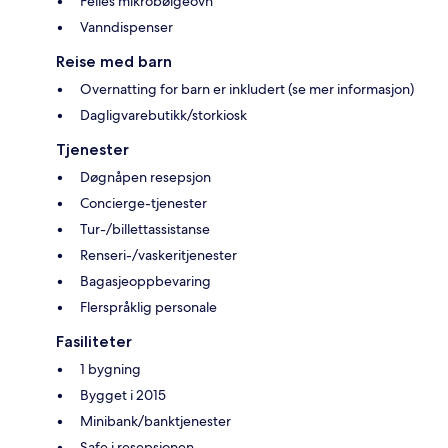
Felles mikrobølgeovn
Vanndispenser
Reise med barn
Overnatting for barn er inkludert (se mer informasjon)
Dagligvarebutikk/storkiosk
Tjenester
Døgnåpen resepsjon
Concierge-tjenester
Tur-/billettassistanse
Renseri-/vaskeritjenester
Bagasjeoppbevaring
Flerspråklig personale
Fasiliteter
1 bygning
Bygget i 2015
Minibank/banktjenester
Safe i resepsjonen