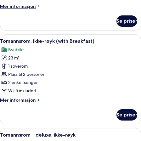
Breakfast)
Mer
Mer informasjon
informasjon
om
Se priser
Tremannsrom,
ikke-
røyk
Åpne
Sengetøy av topp kvalitet, safe på r
9
(with
Tomannsrom, ikke-røyk (with Breakfast)
alle
Breakfast)
Byutsikt
bildene
23 m²
av
Tomannsrom,
1 soverom
ikke-
Plass til 2 personer
røyk
2 enkeltsenger
(with
Wi-fi inkludert
Breakfast)
Mer
Mer informasjon
informasjon
om
Se priser
Tomannsrom,
ikke-
røyk
Åpne
Sengetøy av topp kvalitet, safe på r
6
(with
Tomannsrom – deluxe, ikke-røyk
alle
Breakfast)