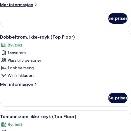
Only)
Mer
Mer informasjon
informasjon
om
Se priser
Tremannsrom,
ikke-
røyk
Åpne
Sengetøy av topp kvalitet, safe på r
9
(Room
Dobbeltrom, ikke-røyk (Top Floor)
alle
Only)
Byutsikt
bildene
1 soverom
av
Dobbeltrom,
Plass til 3 personer
ikke-
1 dobbeltseng
røyk
Wi-fi inkludert
(Top
Mer
Mer informasjon
Floor)
informasjon
om
Se priser
Dobbeltrom,
ikke-
røyk
Åpne
Sengetøy av topp kvalitet, safe på r
10
(Top
Tomannsrom, ikke-røyk (Top Floor)
alle
Floor)
Byutsikt
bildene