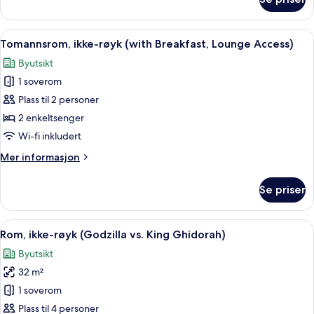
Tomannsrom,
ikke-
røyk
Åpne
Sengetøy av topp kvalitet, safe på r
7
(with
Tomannsrom, ikke-røyk (with Breakfast, Lounge Access)
alle
Lounge
Byutsikt
Access)
bildene
1 soverom
av
Tomannsrom,
Plass til 2 personer
ikke-
2 enkeltsenger
røyk
Wi-fi inkludert
(with
Mer
Mer informasjon
Breakfast,
informasjon
Lounge
om
Se priser
Tomannsrom,
Access)
ikke-
røyk
Åpne
Rom, ikke-røyk (Godzilla vs. King Ghi
4
(with
Rom, ikke-røyk (Godzilla vs. King Ghidorah)
alle
Breakfast,
Byutsikt
Lounge
bildene
Access)
32 m²
av
Rom,
1 soverom
ikke-
Plass til 4 personer