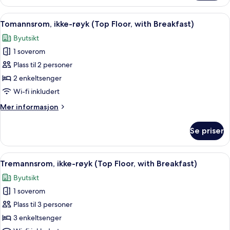
ikke-
røyk
Åpne
Sengetøy av topp kvalitet, safe på r
10
(Top
Tomannsrom, ikke-røyk (Top Floor, with Breakfast)
alle
Floor,
Byutsikt
with
bildene
Breakfast)
1 soverom
av
Tomannsrom,
Plass til 2 personer
ikke-
2 enkeltsenger
røyk
Wi-fi inkludert
(Top
Mer
Mer informasjon
Floor,
informasjon
with
om
Se priser
Tomannsrom,
Breakfast)
ikke-
røyk
Åpne
Sengetøy av topp kvalitet, safe på r
9
(Top
Tremannsrom, ikke-røyk (Top Floor, with Breakfast)
alle
Floor,
Byutsikt
with
bildene
Breakfast)
1 soverom
av
Tremannsrom,
Plass til 3 personer
ikke-
3 enkeltsenger
røyk