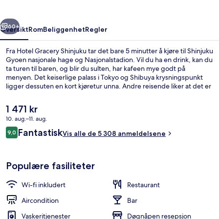
rige
Neste
60+
Oversikt
Rom
Beliggenhet
Regler
Fra Hotel Gracery Shinjuku tar det bare 5 minutter å kjøre til Shinjuku
Gyoen nasjonale hage og Nasjonalstadion. Vil du ha en drink, kan du
ta turen til baren, og blir du sulten, har kafeen mye godt på
menyen. Det keiserlige palass i Tokyo og Shibuya krysningspunkt
ligger dessuten en kort kjøretur unna. Andre reisende liker at det er
kort avstand til kollektivtransport: Det tar 5 minutter å gå til
Shinjuku-Nishiguchi stasjon og 7 minutter å gå til Shinjuku-
Den
1 471 kr
sanchōme stasjon.
nåværende
10. aug.–11. aug.
prisen
Anmeldelser
Fantastisk
Eksteriør
9,0
er
Vis alle de 5 308 anmeldelsene
9,0 av 10 –
1 471 kr
Populære fasiliteter
Wi-fi inkludert
Restaurant
Aircondition
Bar
Vaskeritjenester
Døgnåpen resepsjon