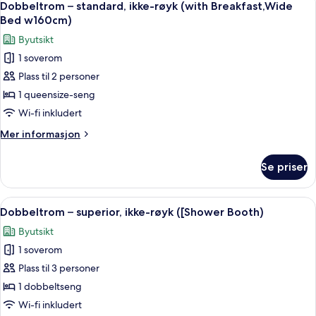
5
ikke-
Dobbeltrom – standard, ikke-røyk (with Breakfast,Wide
alle
røyk
Bed w160cm)
(Wide
bildene
Byutsikt
Bed
av
w160cm)
1 soverom
Dobbeltrom
Plass til 2 personer
–
standard,
1 queensize-seng
ikke-
Wi-fi inkludert
røyk
Mer
Mer informasjon
(with
informasjon
Breakfast,Wide
om
Se priser
Dobbeltrom
Bed
–
w160cm)
standard,
Åpne
Sengetøy av topp kvalitet, safe på r
5
ikke-
Dobbeltrom – superior, ikke-røyk ([Shower Booth)
alle
røyk
Byutsikt
(with
bildene
Breakfast,Wide
1 soverom
av
Bed
Dobbeltrom
Plass til 3 personer
w160cm)
–
1 dobbeltseng
superior,
Wi-fi inkludert