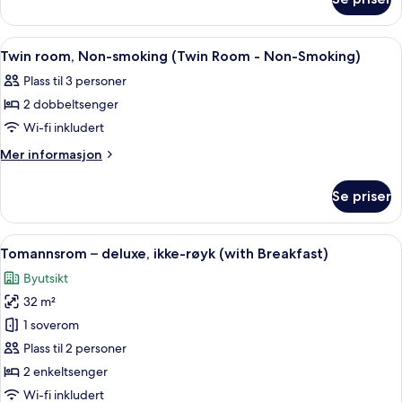
Double
(Double
room,
Room
Non-
Åpne
Sengetøy av topp kvalitet, safe på r
3
-
smoking
Twin room, Non-smoking (Twin Room - Non-Smoking)
alle
(Double
Non-
Plass til 3 personer
Room
bildene
Smoking)
-
2 dobbeltsenger
av
Non-
Twin
Wi-fi inkludert
Smoking)
room,
Mer
Mer informasjon
Non-
informasjon
om
smoking
Se priser
Twin
(Twin
room,
Room
Non-
Åpne
Sengetøy av topp kvalitet, safe på r
6
-
smoking
Tomannsrom – deluxe, ikke-røyk (with Breakfast)
alle
(Twin
Non-
Byutsikt
Room
bildene
Smoking)
-
32 m²
av
Non-
Tomannsrom
1 soverom
Smoking)
–
Plass til 2 personer
deluxe,
2 enkeltsenger
ikke-
Wi-fi inkludert