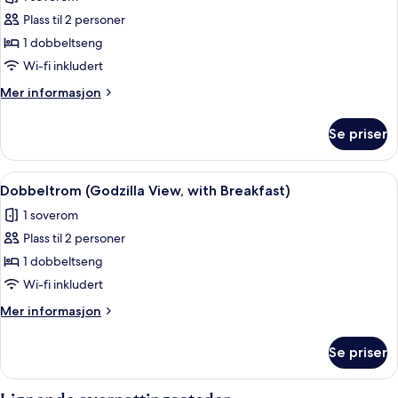
(with
bildene
Breakfast,Shower
Plass til 2 personer
av
Booth)
Dobbeltrom
1 dobbeltseng
(Godzilla
Wi-fi inkludert
View)
Mer
Mer informasjon
informasjon
om
Se priser
Dobbeltrom
(Godzilla
View)
Åpne
Sengetøy av topp kvalitet, safe på r
1
Dobbeltrom (Godzilla View, with Breakfast)
alle
1 soverom
bildene
Plass til 2 personer
av
Dobbeltrom
1 dobbeltseng
(Godzilla
Wi-fi inkludert
View,
Mer
Mer informasjon
with
informasjon
Breakfast)
om
Se priser
Dobbeltrom
(Godzilla
View,