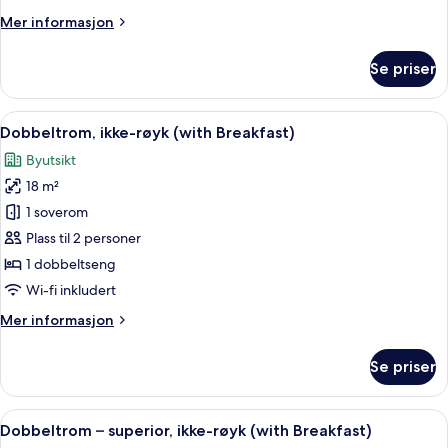
røyk
Mer
Mer informasjon
(with
informasjon
Breakfast)
om
Se priser
Tomannsrom
–
deluxe,
Åpne
Sengetøy av topp kvalitet, safe på r
7
ikke-
Dobbeltrom, ikke-røyk (with Breakfast)
alle
røyk
Byutsikt
(with
bildene
Breakfast)
18 m²
av
Dobbeltrom,
1 soverom
ikke-
Plass til 2 personer
røyk
1 dobbeltseng
(with
Wi-fi inkludert
Breakfast)
Mer
Mer informasjon
informasjon
om
Se priser
Dobbeltrom,
ikke-
røyk
Åpne
Sengetøy av topp kvalitet, safe på r
6
(with
Dobbeltrom – superior, ikke-røyk (with Breakfast)
alle
Breakfast)