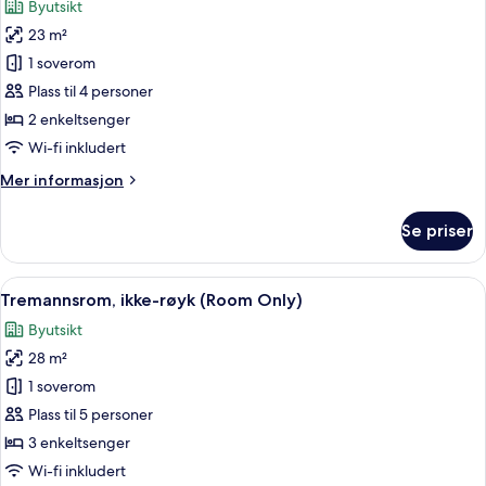
Byutsikt
bildene
23 m²
av
Tomannsrom,
1 soverom
ikke-
Plass til 4 personer
røyk
2 enkeltsenger
Wi-fi inkludert
Mer
Mer informasjon
informasjon
om
Se priser
Tomannsrom,
ikke-
røyk
Åpne
Sengetøy av topp kvalitet, safe på r
6
Tremannsrom, ikke-røyk (Room Only)
alle
Byutsikt
bildene
28 m²
av
Tremannsrom,
1 soverom
ikke-
Plass til 5 personer
røyk
3 enkeltsenger
(Room
Wi-fi inkludert