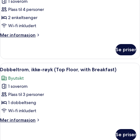
1 soverom
av
Tomannsrom,
Plass til 4 personer
ikke-
2 enkeltsenger
røyk
Wi-fi inkludert
(Top
Mer
Mer informasjon
Floor)
informasjon
om
Se priser
Tomannsrom,
ikke-
røyk
Åpne
Sengetøy av topp kvalitet, safe på r
9
(Top
Dobbeltrom, ikke-røyk (Top Floor, with Breakfast)
alle
Floor)
Byutsikt
bildene
1 soverom
av
Dobbeltrom,
Plass til 3 personer
ikke-
1 dobbeltseng
røyk
Wi-fi inkludert
(Top
Mer
Mer informasjon
Floor,
informasjon
with
om
Se priser
Dobbeltrom,
Breakfast)