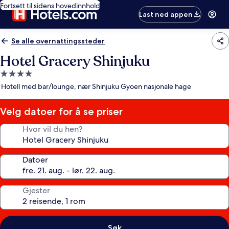
Fortsett til sidens hovedinnhold
Last ned appen
Se alle overnattingssteder
Hotel Gracery Shinjuku
Overnattingssted
med
Hotell med bar/lounge, nær Shinjuku Gyoen nasjonale hage
4.0
stjerner
Velg datoer for å se priser
Hvor vil du hen?
Datoer
Gjester
Søk