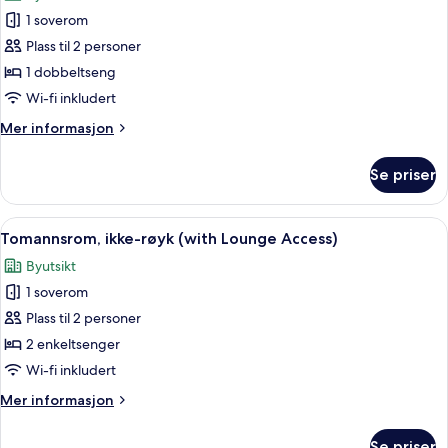
bildene
1 soverom
av
Dobbeltrom,
Plass til 2 personer
ikke-
1 dobbeltseng
røyk
Wi-fi inkludert
(with
Mer
Mer informasjon
Breakfast,
informasjon
Lounge
om
Se priser
Dobbeltrom,
Access)
ikke-
røyk
Åpne
Sengetøy av topp kvalitet, safe på r
7
(with
Tomannsrom, ikke-røyk (with Lounge Access)
alle
Breakfast,
Byutsikt
Lounge
bildene
Access)
1 soverom
av
Tomannsrom,
Plass til 2 personer
ikke-
2 enkeltsenger
røyk
Wi-fi inkludert
(with
Mer
Mer informasjon
Lounge
informasjon
Access)
om
Se priser