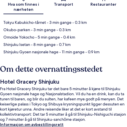
Kart
Hva som finnes i
Transport
Restauranter
nærheten
Tokyu Kabukicho-tårnet
- 3 min gange
- 0.3 km
Okubo-parken
- 3 min gange
- 0.3 km
Omoide Yokocho
- 5 min gange
- 0.4 km
Shinjuku Isetan
- 8 min gange
- 0.7 km
Shinjuku Gyoen nasjonale hage
- 11 min gange
- 0.9 km
Om dette overnattingsstedet
Hotel Gracery Shinjuku
Fra Hotel Gracery Shinjuku tar det bare 5 minutter å kjøre til Shinjuku
Gyoen nasjonale hage og Nasjonalstadion. Vil du ha en drink, kan du ta
turen til baren, og blir du sulten, har kafeen mye godt på menyen. Det
keiserlige palass i Tokyo og Shibuya krysningspunkt ligger dessuten en
kort kjøretur unna. Andre reisende liker at det er kort avstand til
kollektivtransport: Det tar 5 minutter å gå til Shinjuku-Nishiguchi stasjon
og 7 minutter å gå til Shinjuku-sanchōme stasjon.
Informasjon om avbestillingsrett