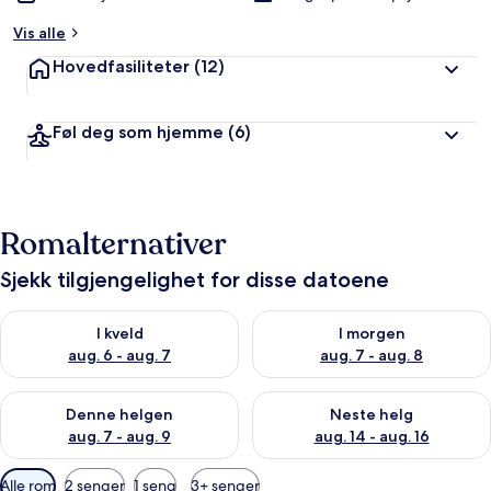
Vis alle
Hovedfasiliteter
(12)
Føl deg som hjemme
(6)
Romalternativer
Sjekk tilgjengelighet for disse datoene
Sjekk tilgjengelighet for i kveld, aug. 6 - aug. 7
Sjekk tilgjengelighet for i mor
I kveld
I morgen
aug. 6 - aug. 7
aug. 7 - aug. 8
Sjekk tilgjengelighet for denne helgen, aug. 7 - aug. 9
Sjekk tilgjengelighet for neste 
Denne helgen
Neste helg
aug. 7 - aug. 9
aug. 14 - aug. 16
Tilgjengelige
Alle rom
2 senger
1 seng
3+ senger