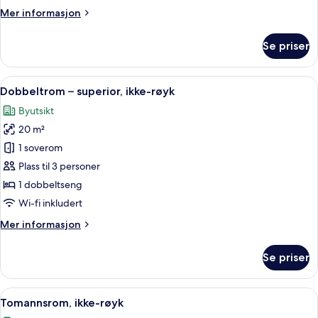
Mer
Mer informasjon
informasjon
om
Se priser
Dobbeltrom,
ikke-
røyk
Åpne
Sengetøy av topp kvalitet, safe på r
6
Dobbeltrom – superior, ikke-røyk
alle
Byutsikt
bildene
20 m²
av
Dobbeltrom
1 soverom
–
Plass til 3 personer
superior,
1 dobbeltseng
ikke-
Wi-fi inkludert
røyk
Mer
Mer informasjon
informasjon
om
Se priser
Dobbeltrom
–
superior,
Åpne
Sengetøy av topp kvalitet, safe på r
9
ikke-
Tomannsrom, ikke-røyk
alle
røyk