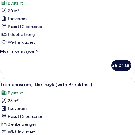
Byutsikt
bildene
20 m²
av
Dobbeltrom
1 soverom
–
Plass til 2 personer
superior,
1 dobbeltseng
ikke-
Wi-fi inkludert
røyk
Mer
Mer informasjon
(with
informasjon
Breakfast)
om
Se priser
Dobbeltrom
–
superior,
Åpne
Sengetøy av topp kvalitet, safe på r
6
ikke-
Tremannsrom, ikke-røyk (with Breakfast)
alle
røyk
Byutsikt
(with
bildene
Breakfast)
28 m²
av
Tremannsrom,
1 soverom
ikke-
Plass til 3 personer
røyk
3 enkeltsenger
(with
Wi-fi inkludert