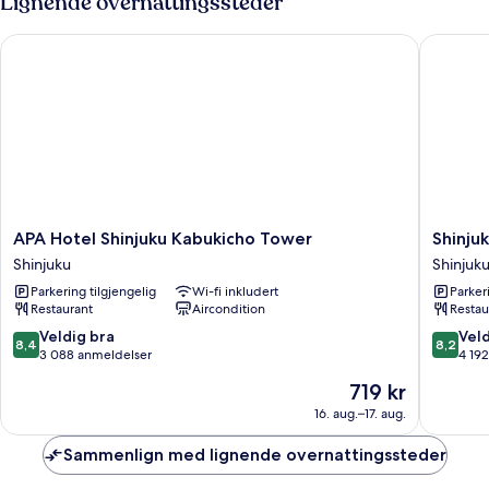
Lignende overnattingssteder
with
Breakfast)
APA Hotel Shinjuku Kabukicho Tower
Shinjuku
APA
Shinjuku
APA Hotel Shinjuku Kabukicho Tower
Shinju
Hotel
Washing
Shinjuku
Shinjuk
Shinjuku
Hotel
Parkering tilgjengelig
Wi-fi inkludert
Parker
Kabukicho
Main
Restaurant
Aircondition
Restau
Tower
Shinjuku
Shinjuku
8.4
8.2
Veldig bra
Veld
8,4
8,2
av
av
3 088 anmeldelser
4 19
10,
10,
Prisen
719 kr
Veldig
Veldig
er
bra,
bra,
16. aug.–17. aug.
719 kr
3 088
4 192
anmeldelser
anmelde
Sammenlign med lignende overnattingssteder