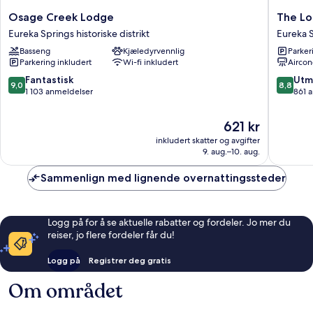
Osage
The
Osage Creek Lodge
The L
Creek
Lodge
Eureka Springs historiske distrikt
Eureka 
Lodge
Eureka
Basseng
Kjæledyrvennlig
Parker
Eureka
Springs
Parkering inkludert
Wi-fi inkludert
Aircon
Springs
historiske
9.0
8.8
Fantastisk
Utm
9,0
8,8
distrikt
av
av
1 103 anmeldelser
861 
10,
10,
Fantastisk,
Utmerke
Prisen
621 kr
1 103
861
er
inkludert skatter og avgifter
anmeldelser
anmelde
621 kr
9. aug.–10. aug.
Sammenlign med lignende overnattingssteder
Logg på for å se aktuelle rabatter og fordeler. Jo mer du
reiser, jo flere fordeler får du!
Logg på
Registrer deg gratis
Om området