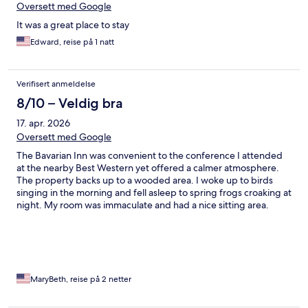
Oversett med Google
It was a great place to stay
Edward, reise på 1 natt
Verifisert anmeldelse
8/10 – Veldig bra
17. apr. 2026
Oversett med Google
The Bavarian Inn was convenient to the conference I attended
at the nearby Best Western yet offered a calmer atmosphere.
The property backs up to a wooded area. I woke up to birds
singing in the morning and fell asleep to spring frogs croaking at
night. My room was immaculate and had a nice sitting area.
Front desk staff was friendly and the gift shop was a pleasant
surprise.
MaryBeth, reise på 2 netter