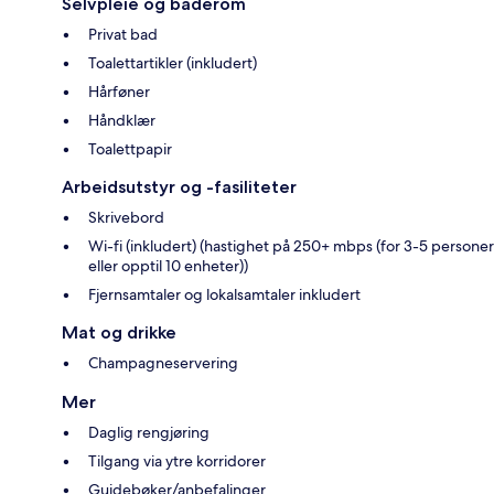
Selvpleie og baderom
Privat bad
Toalettartikler (inkludert)
Hårføner
Håndklær
Toalettpapir
Arbeidsutstyr og -fasiliteter
Skrivebord
Wi-fi (inkludert) (hastighet på 250+ mbps (for 3-5 personer
eller opptil 10 enheter))
Fjernsamtaler og lokalsamtaler inkludert
Mat og drikke
Champagneservering
Mer
Daglig rengjøring
Tilgang via ytre korridorer
Guidebøker/anbefalinger