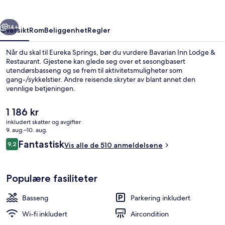
Restaurant
rige
Neste
14+
Oversikt
Rom
Beliggenhet
Regler
Når du skal til Eureka Springs, bør du vurdere Bavarian Inn Lodge &
Restaurant. Gjestene kan glede seg over et sesongbasert
utendørsbasseng og se frem til aktivitetsmuligheter som
gang-/sykkelstier. Andre reisende skryter av blant annet den
vennlige betjeningen.
Den
1 186 kr
nåværende
inkludert skatter og avgifter
prisen
9. aug.–10. aug.
Eksteriør
er
Anmeldelser
Fantastisk
9,2
Vis alle de 510 anmeldelsene
1 186 kr
9,2 av 10 –
Populære fasiliteter
Basseng
Parkering inkludert
Wi-fi inkludert
Aircondition