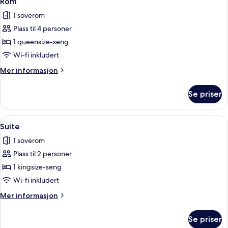
Rom
alle
1 soverom
bildene
Plass til 4 personer
av
Rom
1 queensize-seng
Wi-fi inkludert
Mer
Mer informasjon
informasjon
om
Se priser
Rom
Åpne
Suite | Skrivebord, blendingsgardiner, 
4
Suite
alle
1 soverom
bildene
Plass til 2 personer
av
Suite
1 kingsize-seng
Wi-fi inkludert
Mer
Mer informasjon
informasjon
om
Se priser
Suite