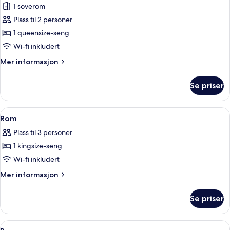
1 soverom
bildene
Plass til 2 personer
av
Rom
1 queensize-seng
Wi-fi inkludert
Mer
Mer informasjon
informasjon
om
Se priser
Rom
Åpne
Rom | Bad | Toalettartikler (inkludert
2
Rom
alle
Plass til 3 personer
bildene
1 kingsize-seng
av
Rom
Wi-fi inkludert
Mer
Mer informasjon
informasjon
om
Se priser
Rom
Åpne
Rom | Skrivebord, blendingsgardiner, l
1