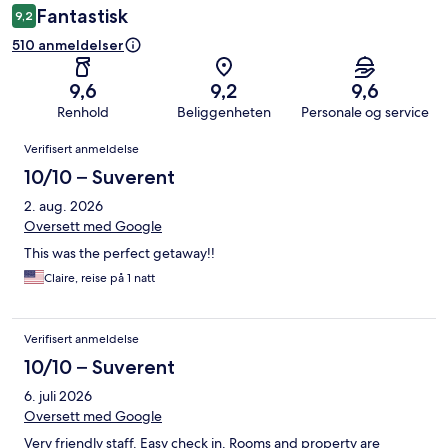
Fantastisk
9,2
510 anmeldelser
9,6
9,2
9,6
Renhold
Beliggenheten
Personale og service
Anmeldelser
Verifisert anmeldelse
10/10 – Suverent
2. aug. 2026
Oversett med Google
This was the perfect getaway!!
Claire, reise på 1 natt
Verifisert anmeldelse
10/10 – Suverent
6. juli 2026
Oversett med Google
Very friendly staff. Easy check in. Rooms and property are