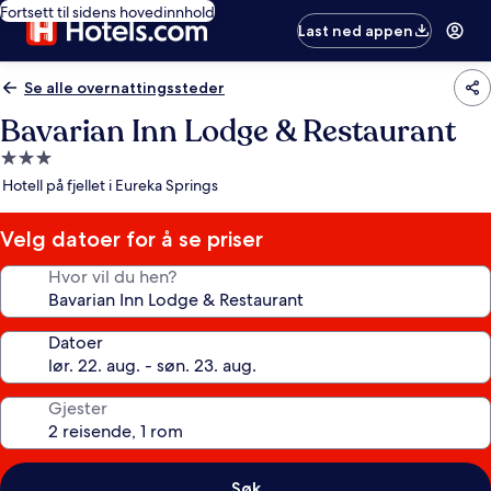
Fortsett til sidens hovedinnhold
Last ned appen
Se alle overnattingssteder
Bavarian Inn Lodge & Restaurant
Overnattingssted
med
Hotell på fjellet i Eureka Springs
3.0
stjerner
Velg datoer for å se priser
Hvor vil du hen?
Datoer
Gjester
Søk