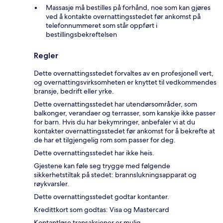
Massasje må bestilles på forhånd, noe som kan gjøres
ved å kontakte overnattingsstedet før ankomst på
telefonnummeret som står oppført i
bestillingsbekreftelsen
Regler
Dette overnattingsstedet forvaltes av en profesjonell vert,
og overnattingsvirksomheten er knyttet til vedkommendes
bransje, bedrift eller yrke.
Dette overnattingsstedet har utendørsområder, som
balkonger, verandaer og terrasser, som kanskje ikke passer
for barn. Hvis du har bekymringer, anbefaler vi at du
kontakter overnattingsstedet før ankomst for å bekrefte at
de har et tilgjengelig rom som passer for deg.
Dette overnattingsstedet har ikke heis.
Gjestene kan føle seg trygge med følgende
sikkerhetstiltak på stedet: brannslukningsapparat og
røykvarsler.
Dette overnattingsstedet godtar kontanter.
Kredittkort som godtas: Visa og Mastercard
Kontantløse transaksjoner er mulig.