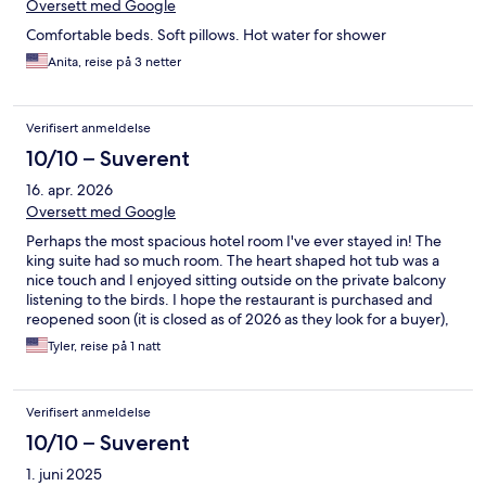
Oversett med Google
Comfortable beds. Soft pillows. Hot water for shower
Anita, reise på 3 netter
Verifisert anmeldelse
10/10 – Suverent
16. apr. 2026
Oversett med Google
Perhaps the most spacious hotel room I've ever stayed in! The
king suite had so much room. The heart shaped hot tub was a
nice touch and I enjoyed sitting outside on the private balcony
listening to the birds. I hope the restaurant is purchased and
reopened soon (it is closed as of 2026 as they look for a buyer),
as that would have made my stay that much better.
Tyler, reise på 1 natt
Verifisert anmeldelse
10/10 – Suverent
1. juni 2025