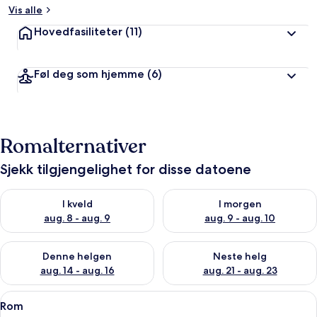
Vis alle
Hovedfasiliteter
(11)
Føl deg som hjemme
(6)
Romalternativer
Sjekk tilgjengelighet for disse datoene
Sjekk tilgjengelighet for i kveld, aug. 8 - aug. 9
Sjekk tilgjengelighet for i mor
I kveld
I morgen
aug. 8 - aug. 9
aug. 9 - aug. 10
Sjekk tilgjengelighet for denne helgen, aug. 14 - aug. 16
Sjekk tilgjengelighet for neste
Denne helgen
Neste helg
aug. 14 - aug. 16
aug. 21 - aug. 23
Åpne
Rom | Skrivebord, blendingsgardiner, l
3
Rom
alle