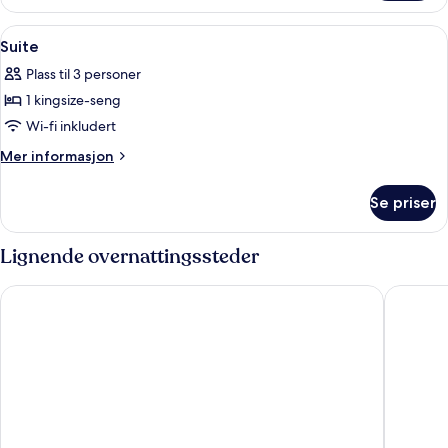
Åpne
Suite | Skrivebord, blendingsgardiner, 
6
Suite
alle
Plass til 3 personer
bildene
1 kingsize-seng
av
Suite
Wi-fi inkludert
Mer
Mer informasjon
informasjon
om
Se priser
Suite
Lignende overnattingssteder
Osage Creek Lodge
The Lod