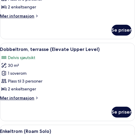
terrasse
2 enkeltsenger
(Embrace
Mer
Mer informasjon
Solarium)
informasjon
om
Se priser
Dobbeltrom,
terrasse
(Embrace
Åpne
Dobbeltrom, terrasse (Elevate Upper L
8
Solarium)
Dobbeltrom, terrasse (Elevate Upper Level)
alle
Delvis sjøutsikt
bildene
30 m²
av
Dobbeltrom,
1 soverom
terrasse
Plass til 3 personer
(Elevate
2 enkeltsenger
Upper
Mer
Mer informasjon
Level)
informasjon
om
Se priser
Dobbeltrom,
terrasse
(Elevate
Åpne
Enkeltrom (Roam Solo) | Minibar, safe
4
Upper
Enkeltrom (Roam Solo)
alle