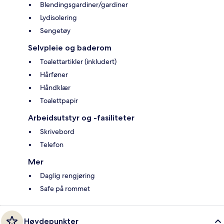
Blendingsgardiner/gardiner
Lydisolering
Sengetøy
Selvpleie og baderom
Toalettartikler (inkludert)
Hårføner
Håndklær
Toalettpapir
Arbeidsutstyr og -fasiliteter
Skrivebord
Telefon
Mer
Daglig rengjøring
Safe på rommet
Høydepunkter