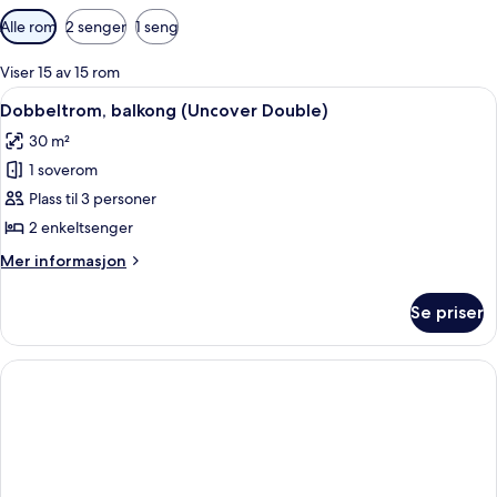
Tilgjengelige
Alle rom
2 senger
1 seng
filtre
for
Viser 15 av 15 rom
rom
Åpne
Minibar, safe på rommet, skrivebord 
8
Dobbeltrom, balkong (Uncover Double)
alle
30 m²
bildene
1 soverom
av
Dobbeltrom,
Plass til 3 personer
balkong
2 enkeltsenger
(Uncover
Mer
Mer informasjon
Double)
informasjon
om
Se priser
Dobbeltrom,
balkong
(Uncover
Double)