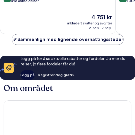
av
av
496 anmeldelser
1 00
10,
10,
Suverent,
Fantasti
Prisen
4 751 kr
496
1 005
er
anmeldelser
anmelde
inkludert skatter og avgifter
4 751 kr
6. sep.–7. sep.
Sammenlign med lignende overnattingssteder
Logg på for å se aktuelle rabatter og fordeler. Jo mer du
reiser, jo flere fordeler får du!
Logg på
Registrer deg gratis
Om området