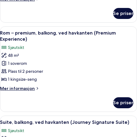
sjøutsikt
informasjon
(Joy)
om
Se priser
Studiosuite
–
junior,
Åpne
Rom – premium, balkong, ved havkante
6
balkong,
Rom – premium, balkong, ved havkanten (Premium
alle
sjøutsikt
Experience)
(Joy)
bildene
Sjøutsikt
av
48 m²
Rom
1 soverom
–
premium,
Plass til 2 personer
balkong,
1 kingsize-seng
ved
Mer
Mer informasjon
havkanten
informasjon
(Premium
om
Se priser
Rom
Experience)
–
premium,
Åpne
Suite, balkong, ved havkanten (Journe
6
balkong,
Suite, balkong, ved havkanten (Journey Signature Suite)
alle
ved
Sjøutsikt
havkanten
bildene