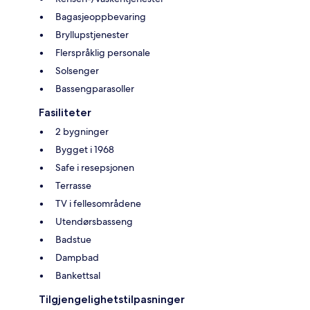
Bagasjeoppbevaring
Bryllupstjenester
Flerspråklig personale
Solsenger
Bassengparasoller
Fasiliteter
2 bygninger
Bygget i 1968
Safe i resepsjonen
Terrasse
TV i fellesområdene
Utendørsbasseng
Badstue
Dampbad
Bankettsal
Tilgjengelighetstilpasninger