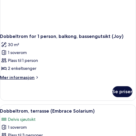
Dobbeltrom for 1 person, balkong, bassengutsikt (Joy)
30 m²
1 soverom
Plass til 1 person
2 enkeltsenger
Mer
Mer informasjon
informasjon
om
Se priser
Dobbeltrom
for
1
Åpne
Minibar, safe på rommet, skrivebord 
8
person,
Dobbeltrom, terrasse (Embrace Solarium)
alle
balkong,
Delvis sjøutsikt
bassengutsikt
bildene
(Joy)
1 soverom
av
Dobbeltrom,
Plass til 3 personer