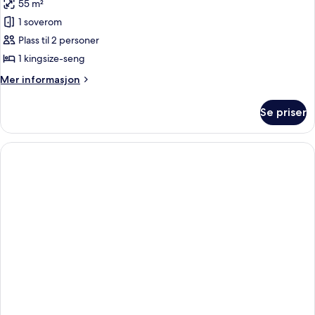
(Premium
55 m²
av
Experience)
Suite,
1 soverom
balkong,
Plass til 2 personer
ved
1 kingsize-seng
havkanten
Mer
Mer informasjon
(Journey
informasjon
Signature
om
Se priser
Suite,
Suite)
balkong,
ved
havkanten
(Journey
Signature
Suite)