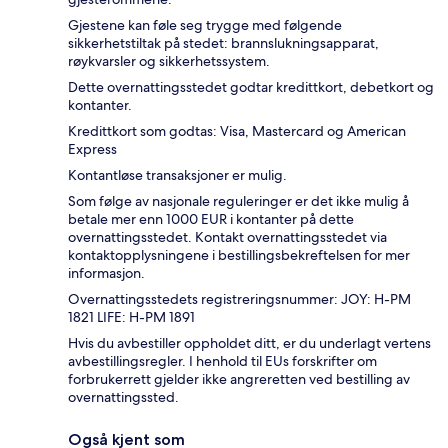
Gjestene kan føle seg trygge med følgende
sikkerhetstiltak på stedet: brannslukningsapparat,
røykvarsler og sikkerhetssystem.
Dette overnattingsstedet godtar kredittkort, debetkort og
kontanter.
Kredittkort som godtas: Visa, Mastercard og American
Express
Kontantløse transaksjoner er mulig.
Som følge av nasjonale reguleringer er det ikke mulig å
betale mer enn 1000 EUR i kontanter på dette
overnattingsstedet. Kontakt overnattingsstedet via
kontaktopplysningene i bestillingsbekreftelsen for mer
informasjon.
Overnattingsstedets registreringsnummer: JOY: H-PM
1821 LIFE: H-PM 1891
Hvis du avbestiller oppholdet ditt, er du underlagt vertens
avbestillingsregler. I henhold til EUs forskrifter om
forbrukerrett gjelder ikke angreretten ved bestilling av
overnattingssted.
Også kjent som