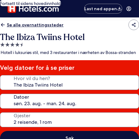
Fortsett til sidens hovedinnhold
Last ned appen
Se alle overnattingssteder
The Ibiza Twiins Hotel
Overnattingssted
med
Hotell i luksuriøs stil, med 3 restauranter i nærheten av Bossa-stranden
4.5
stjerner
Velg datoer for å se priser
Hvor vil du hen?
Datoer
Gjester
Søk