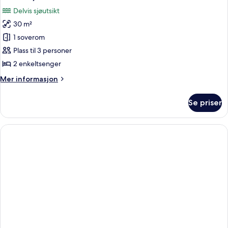
bildene
Delvis sjøutsikt
av
30 m²
Dobbeltrom,
1 soverom
balkong,
delvis
Plass til 3 personer
sjøutsikt
2 enkeltsenger
(Discover
Mer
Mer informasjon
Side
informasjon
Seaview)
om
Se priser
Dobbeltrom,
balkong,
delvis
sjøutsikt
(Discover
Side
Seaview)