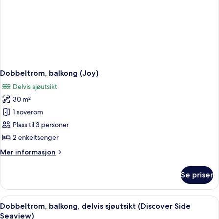
Dobbeltrom, balkong (Joy)
Delvis sjøutsikt
30 m²
1 soverom
Plass til 3 personer
2 enkeltsenger
Mer
Mer informasjon
informasjon
om
Se priser
Dobbeltrom,
balkong
(Joy)
Åpne
Minibar, safe på rommet, skrivebord 
10
Dobbeltrom, balkong, delvis sjøutsikt (Discover Side
alle
Seaview)