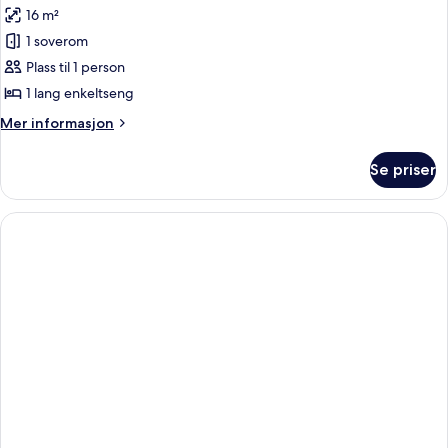
Level)
16 m²
bildene
1 soverom
av
Enkeltrom
Plass til 1 person
(Roam
1 lang enkeltseng
Solo)
Mer
Mer informasjon
informasjon
om
Se priser
Enkeltrom
(Roam
Solo)