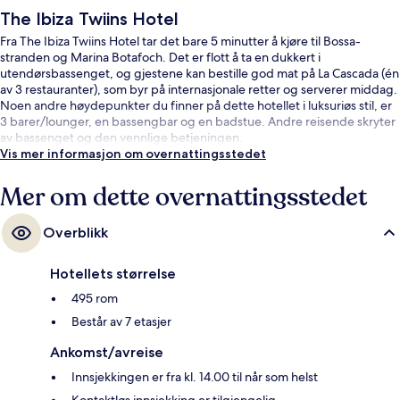
The Ibiza Twiins Hotel
Fra The Ibiza Twiins Hotel tar det bare 5 minutter å kjøre til Bossa-
stranden og Marina Botafoch. Det er flott å ta en dukkert i
utendørsbassenget, og gjestene kan bestille god mat på La Cascada (én
av 3 restauranter), som byr på internasjonale retter og serverer middag.
Noen andre høydepunkter du finner på dette hotellet i luksuriøs stil, er
3 barer/lounger, en bassengbar og en badstue. Andre reisende skryter
av bassenget og den vennlige betjeningen.
Vis mer informasjon om overnattingsstedet
Mer om dette overnattingsstedet
Overblikk
Hotellets størrelse
495 rom
Består av 7 etasjer
Ankomst/avreise
Innsjekkingen er fra kl. 14.00 til når som helst
Kontaktløs innsjekking er tilgjengelig