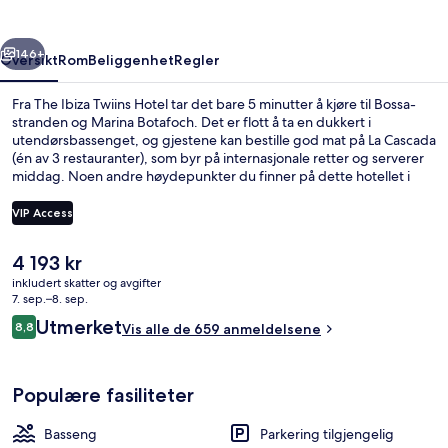
rige
Neste
146+
Oversikt
Rom
Beliggenhet
Regler
Fra The Ibiza Twiins Hotel tar det bare 5 minutter å kjøre til Bossa-
stranden og Marina Botafoch. Det er flott å ta en dukkert i
utendørsbassenget, og gjestene kan bestille god mat på La Cascada
(én av 3 restauranter), som byr på internasjonale retter og serverer
middag. Noen andre høydepunkter du finner på dette hotellet i
luksuriøs stil, er 3 barer/lounger, en bassengbar og en badstue.
Andre reisende skryter av bassenget og den vennlige betjeningen.
VIP Access
Den
4 193 kr
Eksteriør
nåværende
inkludert skatter og avgifter
prisen
7. sep.–8. sep.
er
Anmeldelser
Utmerket
8,8
Vis alle de 659 anmeldelsene
4 193 kr
8,8 av 10 –
Populære fasiliteter
Basseng
Parkering tilgjengelig