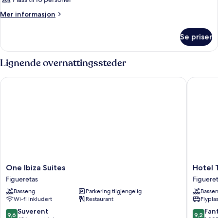
Mer
Mer informasjon
informasjon
om
Se priser
Rom
Lignende overnattingssteder
One Ibiza Suites
Hotel To
One
Hotel
One Ibiza Suites
Hotel 
Ibiza
Torre
Figueretas
Figuere
Suites
Del
Basseng
Parkering tilgjengelig
Basse
Figueretas
Mar
Wi-fi inkludert
Restaurant
Flypla
Figueret
9.6
9.2
Suverent
Fant
9,6
9,2