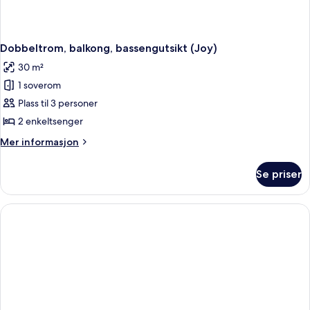
Dobbeltrom, balkong, bassengutsikt (Joy)
30 m²
1 soverom
Plass til 3 personer
2 enkeltsenger
Mer
Mer informasjon
informasjon
om
Se priser
Dobbeltrom,
balkong,
bassengutsikt
(Joy)