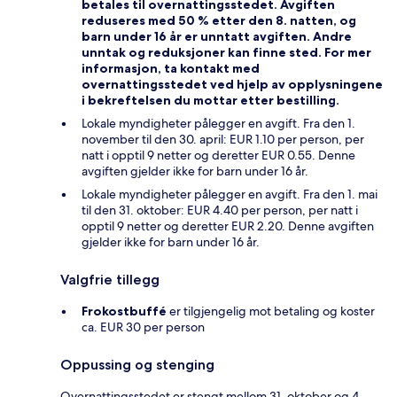
betales til overnattingsstedet. Avgiften
reduseres med 50 % etter den 8. natten, og
barn under 16 år er unntatt avgiften. Andre
unntak og reduksjoner kan finne sted. For mer
informasjon, ta kontakt med
overnattingsstedet ved hjelp av opplysningene
i bekreftelsen du mottar etter bestilling.
Lokale myndigheter pålegger en avgift. Fra den 1.
november til den 30. april: EUR 1.10 per person, per
natt i opptil 9 netter og deretter EUR 0.55. Denne
avgiften gjelder ikke for barn under 16 år.
Lokale myndigheter pålegger en avgift. Fra den 1. mai
til den 31. oktober: EUR 4.40 per person, per natt i
opptil 9 netter og deretter EUR 2.20. Denne avgiften
gjelder ikke for barn under 16 år.
Valgfrie tillegg
Frokostbuffé
er tilgjengelig mot betaling og koster
ca. EUR 30 per person
Oppussing og stenging
Overnattingsstedet er stengt mellom 31. oktober og 4.