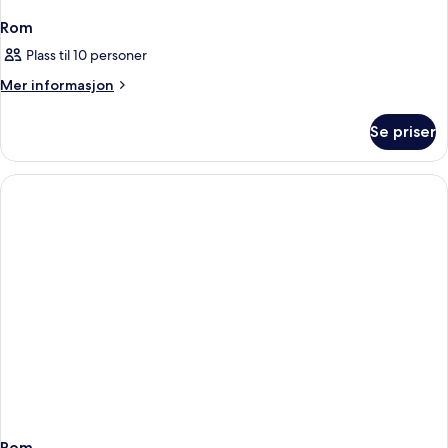
Rom
Plass til 10 personer
Mer
Mer informasjon
informasjon
om
Se priser
Rom
Rom