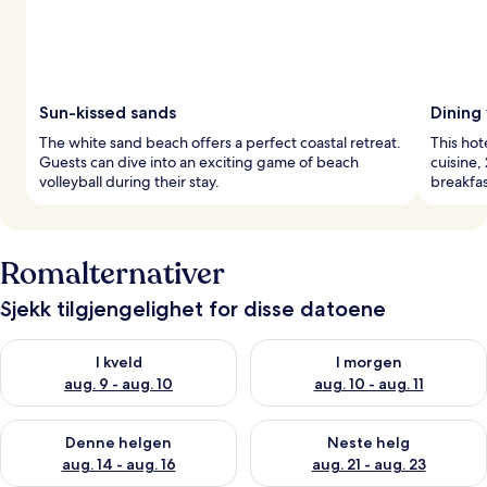
Sun-kissed sands
Dining 
The white sand beach offers a perfect coastal retreat.
This hot
Guests can dive into an exciting game of beach
cuisine,
volleyball during their stay.
breakfas
Romalternativer
Sjekk tilgjengelighet for disse datoene
Sjekk tilgjengelighet for i kveld, aug. 9 - aug. 10
Sjekk tilgjengelighet for i mor
I kveld
I morgen
aug. 9 - aug. 10
aug. 10 - aug. 11
Sjekk tilgjengelighet for denne helgen, aug. 14 - aug. 16
Sjekk tilgjengelighet for neste
Denne helgen
Neste helg
aug. 14 - aug. 16
aug. 21 - aug. 23