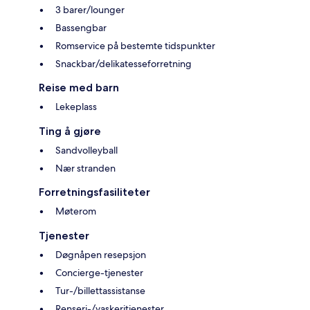
3 barer/lounger
Bassengbar
Romservice på bestemte tidspunkter
Snackbar/delikatesseforretning
Reise med barn
Lekeplass
Ting å gjøre
Sandvolleyball
Nær stranden
Forretningsfasiliteter
Møterom
Tjenester
Døgnåpen resepsjon
Concierge-tjenester
Tur-/billettassistanse
Renseri-/vaskeritjenester