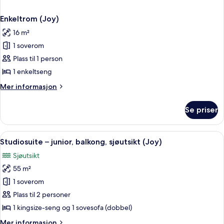
Enkeltrom (Joy)
16 m²
1 soverom
Plass til 1 person
1 enkeltseng
Mer
Mer informasjon
informasjon
om
Se priser
Enkeltrom
(Joy)
Åpne
Toalettartikler (inkludert), hårføner,
2
Studiosuite – junior, balkong, sjøutsikt (Joy)
alle
Sjøutsikt
bildene
55 m²
av
Studiosuite
1 soverom
–
Plass til 2 personer
junior,
1 kingsize-seng og 1 sovesofa (dobbel)
balkong,
Mer
Mer informasjon