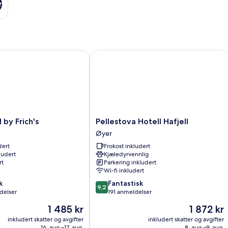
r
 Frich's
Pellestova Hotell Hafjell
Pellestova
by Frich's
Pellestova Hotell Hafjell
Hotell
Øyer
Hafjell
dert
Frokost inkludert
Øyer
ludert
Kjæledyrvennlig
rt
Parkering inkludert
Wi-fi inkludert
9.2
k
Fantastisk
9,2
av
delser
191 anmeldelser
10,
Prisen
Prisen
1 485 kr
1 872 kr
Fantastisk,
er
er
191
inkludert skatter og avgifter
inkludert skatter og avgifter
1 485 kr
1 872 kr
16. aug.–17. aug.
8. aug.–9. aug.