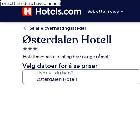
Fortsett til sidens hovedinnhold
Søk etter reise
Se alle overnattingssteder
Østerdalen Hotell
Overnattingssted
med
Hotell med restaurant og bar/lounge i Åmot
3.0
Velg datoer for å se priser
stjerner
Hvor vil du hen?
Bildegalleri
av
Østerdalen
Hotell