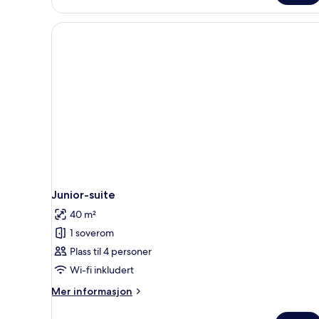
Junior-suite
40 m²
1 soverom
Plass til 4 personer
Wi-fi inkludert
Mer
Mer informasjon
informasjon
om