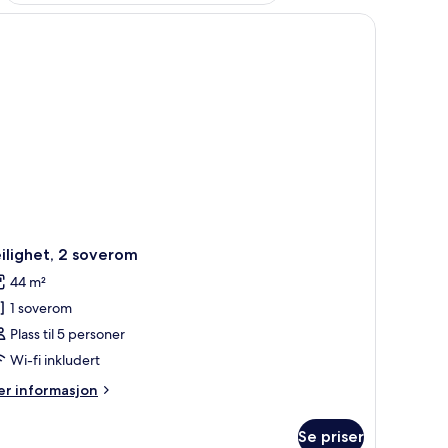
ilighet, 2 soverom
44 m²
1 soverom
Plass til 5 personer
Wi-fi inkludert
er
r informasjon
formasjon
m
Se priser
ilighet,