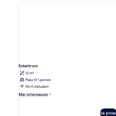
Enkeltrom
12 m²
Plass til 1 person
Wi-fi inkludert
Mer
Mer informasjon
informasjon
om
Enkeltrom
Se prise