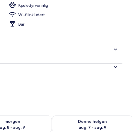
Kjæledyrvennlig
Wi-fi inkludert
i lobbyen
Bar
elighet for i morgen, aug. 8 - aug. 9
Sjekk tilgjengelighet for denne helgen
I morgen
Denne helgen
ug. 8 - aug. 9
aug. 7 - aug. 9