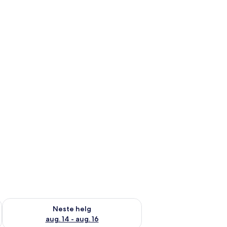
, aug. 7 - aug. 9
Sjekk tilgjengelighet for neste helg, aug. 14 - aug. 16
Neste helg
aug. 14 - aug. 16