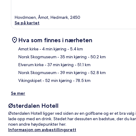
Hovdmoen, Åmot, Hedmark, 2450
Se på kartet
Hva som finnes i nærheten
Amot kirke
- 4 min kjøring
- 5.4 km
Norsk Skogmuseum
- 35 min kjøring
- 50.2 km
Kart
Elverum kirke
- 37 min kjøring
- 51.1 km
Norsk Skogmuseum
- 39 min kjøring
- 52.8 km
Vikingskipet
- 52 min kjøring
- 78.5 km
Se mer
Østerdalen Hotell
Østerdalen Hotell ligger ved siden av en golfbane og er et bra val
lade opp med en drink. Stedet har dessuten en badstue, der du kan 
noen andre høydepunkter her.
Informasjon om avbestillingsrett