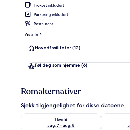
Frokost inkludert
Parkering inkludert
Sitteområde 
Restaurant
Vis alle
Hovedfasiliteter
(12)
Føl deg som hjemme
(6)
Romalternativer
Sjekk tilgjengelighet for disse datoene
Sjekk tilgjengelighet for i kveld, aug. 7 - aug. 8
Sjekk tilgjeng
I kveld
aug. 7 - aug. 8
a