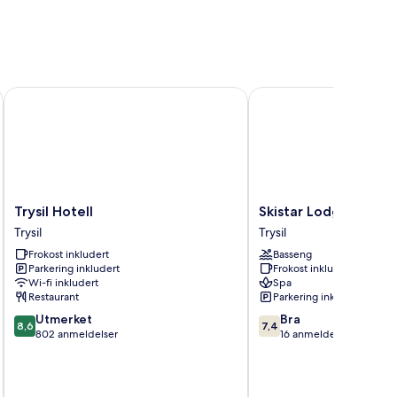
Trysil Hotell
Skistar Lodge Trysil
Trysil
Skistar
Trysil Hotell
Skistar Lodge Trysil
Hotell
Lodge
Trysil
Trysil
Trysil
Trysil
Frokost inkludert
Basseng
Trysil
Parkering inkludert
Frokost inkludert
Wi-fi inkludert
Spa
Restaurant
Parkering inkludert
8.6
7.4
Utmerket
Bra
8,6
7,4
av
av
802 anmeldelser
16 anmeldelser
10,
10,
Utmerket,
Bra,
802
16
inkludert 