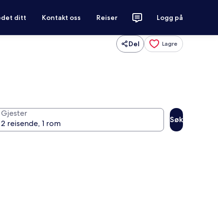
det ditt
Kontakt oss
Reiser
Logg på
Del
Lagre
Gjester
Søk