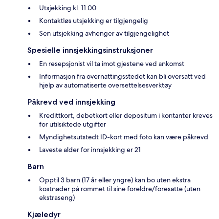
Utsjekking kl. 11.00
Kontaktløs utsjekking er tilgjengelig
Sen utsjekking avhenger av tilgjengelighet
Spesielle innsjekkingsinstruksjoner
En resepsjonist vil ta imot gjestene ved ankomst
Informasjon fra overnattingsstedet kan bli oversatt ved
hjelp av automatiserte oversettelsesverktøy
Påkrevd ved innsjekking
Kredittkort, debetkort eller depositum i kontanter kreves
for utilsiktede utgifter
Myndighetsutstedt ID-kort med foto kan være påkrevd
Laveste alder for innsjekking er 21
Barn
Opptil 3 barn (17 år eller yngre) kan bo uten ekstra
kostnader på rommet til sine foreldre/foresatte (uten
ekstraseng)
Kjæledyr