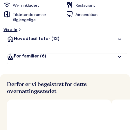
Wi-fi inkludert
Restaurant
Tilstøtende rom er
Aircondition
tilgjengelige
Vis alle
Hovedfasiliteter
(12)
For familier
(6)
Derfor er vi begeistret for dette
overnattingsstedet