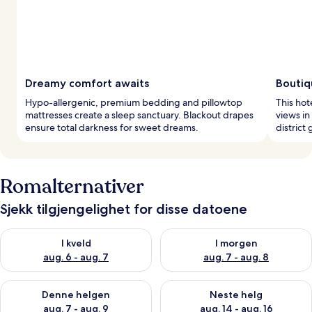
Dreamy comfort awaits
Boutiq
Hypo-allergenic, premium bedding and pillowtop
This hot
mattresses create a sleep sanctuary. Blackout drapes
views in 
ensure total darkness for sweet dreams.
district
Romalternativer
Sjekk tilgjengelighet for disse datoene
Sjekk tilgjengelighet for i kveld, aug. 6 - aug. 7
Sjekk tilgjengelighet for i mor
I kveld
I morgen
aug. 6 - aug. 7
aug. 7 - aug. 8
Sjekk tilgjengelighet for denne helgen, aug. 7 - aug. 9
Sjekk tilgjengelighet for neste 
Denne helgen
Neste helg
aug. 7 - aug. 9
aug. 14 - aug. 16