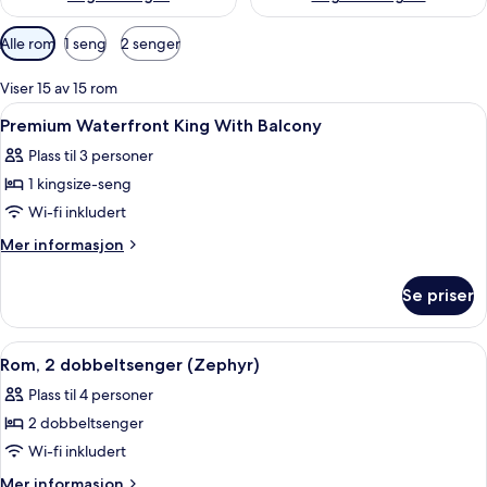
Tilgjengelige
Alle rom
1 seng
2 senger
filtre
for
Viser 15 av 15 rom
rom
Åpne
Sengetøy av topp kvalitet, senger m
7
Premium Waterfront King With Balcony
alle
Plass til 3 personer
bildene
1 kingsize-seng
av
Premium
Wi-fi inkludert
Waterfront
Mer
Mer informasjon
King
informasjon
om
With
Se priser
Premium
Balcony
Waterfront
King
Åpne
Sengetøy av topp kvalitet, senger m
5
With
Rom, 2 dobbeltsenger (Zephyr)
alle
Balcony
Plass til 4 personer
bildene
2 dobbeltsenger
av
Rom,
Wi-fi inkludert
2
Mer
Mer informasjon