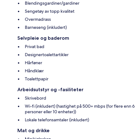
Blendingsgardiner/gardiner
Sengetøy av topp kvalitet
Overmadrass
Barneseng (inkludert)
Selvpleie og baderom
Privat bad
Designertoalettartikler
Hårføner
Håndklær
Toalettpapir
Arbeidsutstyr og -fasiliteter
Skrivebord
Wi-fi (inkludert) (hastighet på 500+ mbps (for flere enn 6
personer eller 10 enheter))
Lokale telefonsamtaler (inkludert)
Mat og drikke
Minikjøleskap