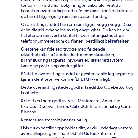
for barn. Hvis du har bekymringer, anbefaler vi at du
kontakter overnattingsstedet før ankomst for å bekrefte at
de har et tilgjengelig rom som passer for deg.
Overnattingsstedet har rom som ligger vegg i vegg. Disse
er imidlertid avhengige av tilgjengelighet. Du kan be om
tilstøtende rom ved å kontakte overnattingsstedet på
telefonnummeret som du finner i bestillingsbekreftelsen.
Gjestene kan føle seg trygge med følgende
sikkerhetstiltak på stedet: karbonmonoksidalarm,
brannslukningsapparat, røykvarsler, sikkerhetssystem,
førstehjelpsskrin og vindusgitter.
På dette overnattingsstedet er gjester av alle legninger og
kjønnsidentiteter velkomne (LHBTQ+-vennlig).
Dette overnattingsstedet godtar kredittkort, debetkort og
kontanter.
Kredittkort som godtas: Visa, Mastercard, American
Express, Discover, Diners Club, JCB International og Carte
Blanche
Kontantløse transaksjoner er mulig.
Hvis du avbestiller oppholdet ditt, er du underlagt vertens
avbestillingsregler. I henhold til EUs forskrifter om