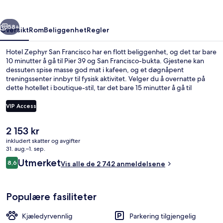
rige
Neste
58+
Oversikt
Rom
Beliggenhet
Regler
Hotel Zephyr San Francisco har en flott beliggenhet, og det tar bare
10 minutter å gå til Pier 39 og San Francisco-bukta. Gjestene kan
dessuten spise masse god mat i kafeen, og et døgnåpent
treningssenter innbyr til fysisk aktivitet. Velger du å overnatte på
dette hotellet i boutique-stil, tar det bare 15 minutter å gå til
Lombard Street og Ghirardelli Square. Mange skryter av de
komfortable sengene og den vennlige betjeningen. Du kan gå fra
VIP Access
overnattingsstedet til offentlig transport: Beach St & Mason St Stop
ligger like i nærheten, og det tar 2 minutter å gå til Beach St &
Den
2 153 kr
Stockton St Stop.
Overnattingsstedets uteområder
nåværende
inkludert skatter og avgifter
prisen
31. aug.–1. sep.
er
Anmeldelser
Utmerket
8,6
Vis alle de 2 742 anmeldelsene
2 153 kr
8,6 av 10 –
Populære fasiliteter
Kjæledyrvennlig
Parkering tilgjengelig