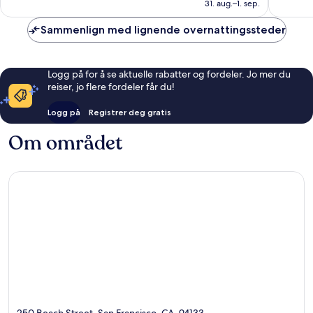
1 793 kr
31. aug.–1. sep.
Sammenlign med lignende overnattingssteder
Logg på for å se aktuelle rabatter og fordeler. Jo mer du
reiser, jo flere fordeler får du!
Logg på
Registrer deg gratis
Om området
250 Beach Street, San Francisco, CA, 94133