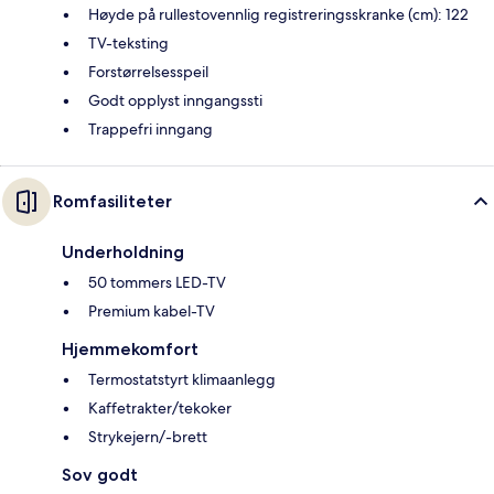
Høyde på rullestovennlig registreringsskranke (cm): 122
TV-teksting
Forstørrelsesspeil
Godt opplyst inngangssti
Trappefri inngang
Romfasiliteter
Underholdning
50 tommers LED-TV
Premium kabel-TV
Hjemmekomfort
Termostatstyrt klimaanlegg
Kaffetrakter/tekoker
Strykejern/-brett
Sov godt