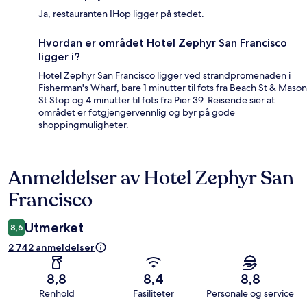
Ja, restauranten IHop ligger på stedet.
Hvordan er området Hotel Zephyr San Francisco
ligger i?
Hotel Zephyr San Francisco ligger ved strandpromenaden i
Fisherman's Wharf, bare 1 minutter til fots fra Beach St & Mason
St Stop og 4 minutter til fots fra Pier 39. Reisende sier at
området er fotgjengervennlig og byr på gode
shoppingmuligheter.
Anmeldelser av Hotel Zephyr San
Anmeldelser
Francisco
Utmerket
8,6
2 742 anmeldelser
8,8
8,4
8,8
Renhold
Fasiliteter
Personale og service