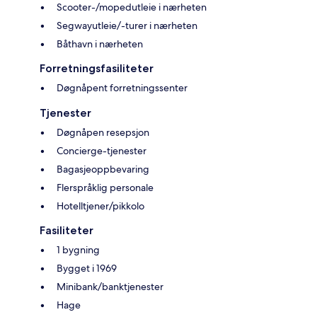
Scooter-/mopedutleie i nærheten
Segwayutleie/-turer i nærheten
Båthavn i nærheten
Forretningsfasiliteter
Døgnåpent forretningssenter
Tjenester
Døgnåpen resepsjon
Concierge-tjenester
Bagasjeoppbevaring
Flerspråklig personale
Hotelltjener/pikkolo
Fasiliteter
1 bygning
Bygget i 1969
Minibank/banktjenester
Hage