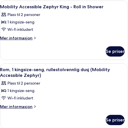
Double
Åpne
Sengetøy av topp kvalitet, senger m
5
Room
Mobility Accessible Zephyr King - Roll in Shower
alle
with
Plass til 2 personer
Balcony
bildene
1 kingsize-seng
av
Mobility
Wi-fi inkludert
Accessible
Mer
Mer informasjon
Zephyr
informasjon
om
King
Se priser
Mobility
-
Accessible
Roll
Zephyr
Åpne
Sengetøy av topp kvalitet, senger m
5
in
King
Rom, 1 kingsize-seng, rullestolvennlig dusj (Mobility
alle
-
Shower
Accessible Zephyr)
Roll
bildene
Plass til 2 personer
in
av
Shower
1 kingsize-seng
Rom,
Wi-fi inkludert
1
kingsize-
Mer
Mer informasjon
informasjon
seng,
om
rullestolvennlig
Se priser
Rom,
dusj
1