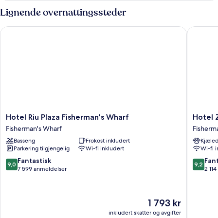
(Mobility
kingsize-
Lignende overnattingssteder
seng,
Accessible
rullestolvennlig
Zephyr)
Hotel Riu Plaza Fisherman's Wharf
Hotel Zo
dusj
(Mobility
Accessible
Zephyr)
Hotel
Hotel
Hotel Riu Plaza Fisherman's Wharf
Hotel 
Riu
Zoe
Fisherman's Wharf
Fisherm
Plaza
Fisherm
Basseng
Frokost inkludert
Kjæled
Fisherman's
Wharf
Parkering tilgjengelig
Wi-fi inkludert
Wi-fi 
Wharf
Fisherm
Fisherman's
Wharf
9.0
9.2
Fantastisk
Fant
9,0
9,2
Wharf
av
av
7 599 anmeldelser
2 11
10,
10,
Fantastisk,
Fantasti
7 599
2 114
Prisen
1 793 kr
anmeldelser
anmelde
er
inkludert skatter og avgifter