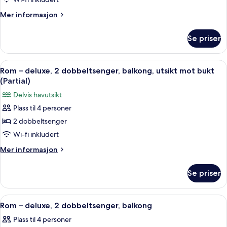
2
dobbeltsenger,
Mer
Mer informasjon
informasjon
rullestolvennlig
om
dusj
Se priser
Rom,
(Mobility
2
Accessible)
dobbeltsenger,
Åpne
Sengetøy av topp kvalitet, senger m
7
rullestolvennlig
Rom – deluxe, 2 dobbeltsenger, balkong, utsikt mot bukt
alle
dusj
(Partial)
(Mobility
bildene
Delvis havutsikt
Accessible)
av
Plass til 4 personer
Rom
2 dobbeltsenger
–
deluxe,
Wi-fi inkludert
2
Mer
Mer informasjon
dobbeltsenger,
informasjon
om
balkong,
Se priser
Rom
utsikt
–
mot
deluxe,
Åpne
Sengetøy av topp kvalitet, senger m
7
bukt
2
Rom – deluxe, 2 dobbeltsenger, balkong
alle
dobbeltsenger,
(Partial)
Plass til 4 personer
balkong,
bildene