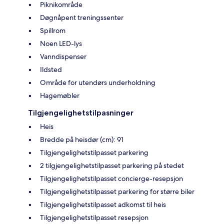
Piknikområde
Døgnåpent treningssenter
Spillrom
Noen LED-lys
Vanndispenser
Ildsted
Område for utendørs underholdning
Hagemøbler
Tilgjengelighetstilpasninger
Heis
Bredde på heisdør (cm): 91
Tilgjengelighetstilpasset parkering
2 tilgjengelighetstilpasset parkering på stedet
Tilgjengelighetstilpasset concierge-resepsjon
Tilgjengelighetstilpasset parkering for større biler
Tilgjengelighetstilpasset adkomst til heis
Tilgjengelighetstilpasset resepsjon