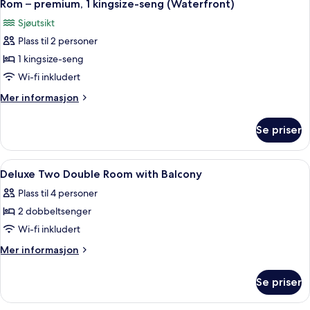
6
balkong
1
Rom – premium, 1 kingsize-seng (Waterfront)
alle
kingsize-
Sjøutsikt
seng,
bildene
balkong
Plass til 2 personer
av
Rom
1 kingsize-seng
–
Wi-fi inkludert
premium,
Mer
Mer informasjon
1
informasjon
kingsize-
om
Se priser
Rom
seng
–
(Waterfront)
premium,
Åpne
Sengetøy av topp kvalitet, senger m
4
1
Deluxe Two Double Room with Balcony
alle
kingsize-
Plass til 4 personer
seng
bildene
(Waterfront)
2 dobbeltsenger
av
Deluxe
Wi-fi inkludert
Two
Mer
Mer informasjon
Double
informasjon
om
Room
Se priser
Deluxe
with
Two
Balcony