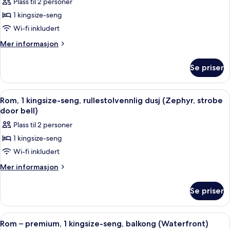
Plass til 2 personer
(Waterfront)
bildene
1 kingsize-seng
av
Rom,
Wi-fi inkludert
1
Mer
Mer informasjon
kingsize-
informasjon
om
seng
Se priser
Rom,
(Zephyr)
1
kingsize-
Åpne
Sengetøy av topp kvalitet, senger m
5
seng
Rom, 1 kingsize-seng, rullestolvennlig dusj (Zephyr, strobe
alle
(Zephyr)
door bell)
bildene
Plass til 2 personer
av
1 kingsize-seng
Rom,
Wi-fi inkludert
1
kingsize-
Mer
Mer informasjon
informasjon
seng,
om
rullestolvennlig
Se priser
Rom,
dusj
1
(Zephyr,
kingsize-
Åpne
Sengetøy av topp kvalitet, senger m
7
seng,
strobe
Rom – premium, 1 kingsize-seng, balkong (Waterfront)
alle