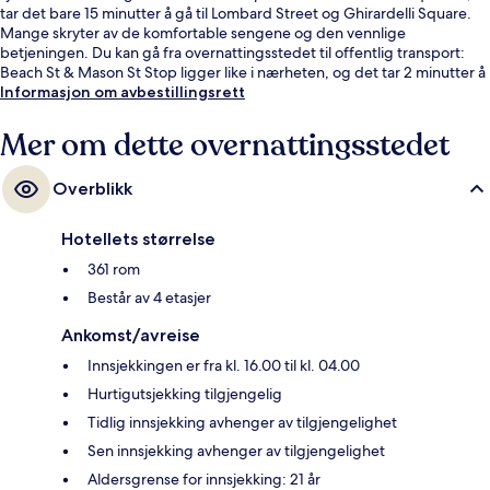
tar det bare 15 minutter å gå til Lombard Street og Ghirardelli Square.
Mange skryter av de komfortable sengene og den vennlige
betjeningen. Du kan gå fra overnattingsstedet til offentlig transport:
Beach St & Mason St Stop ligger like i nærheten, og det tar 2 minutter å
gå til Beach St & Stockton St Stop.
Informasjon om avbestillingsrett
Mer om dette overnattingsstedet
Overblikk
Hotellets størrelse
361 rom
Består av 4 etasjer
Ankomst/avreise
Innsjekkingen er fra kl. 16.00 til kl. 04.00
Hurtigutsjekking tilgjengelig
Tidlig innsjekking avhenger av tilgjengelighet
Sen innsjekking avhenger av tilgjengelighet
Aldersgrense for innsjekking: 21 år