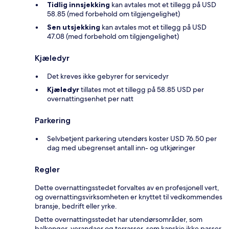
Tidlig innsjekking
kan avtales mot et tillegg på USD
58.85 (med forbehold om tilgjengelighet)
Sen utsjekking
kan avtales mot et tillegg på USD
47.08 (med forbehold om tilgjengelighet)
Kjæledyr
Det kreves ikke gebyrer for servicedyr
Kjæledyr
tillates mot et tillegg på 58.85 USD per
overnattingsenhet per natt
Parkering
Selvbetjent parkering utendørs koster USD 76.50 per
dag med ubegrenset antall inn- og utkjøringer
Regler
Dette overnattingsstedet forvaltes av en profesjonell vert,
og overnattingsvirksomheten er knyttet til vedkommendes
bransje, bedrift eller yrke.
Dette overnattingsstedet har utendørsområder, som
balkonger, verandaer og terrasser, som kanskje ikke passer