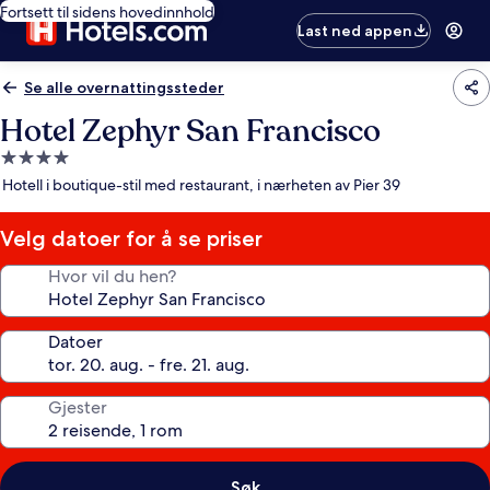
Fortsett til sidens hovedinnhold
Last ned appen
Se alle overnattingssteder
Hotel Zephyr San Francisco
Overnattingssted
med
Hotell i boutique-stil med restaurant, i nærheten av Pier 39
4.0
stjerner
Velg datoer for å se priser
Hvor vil du hen?
Datoer
Gjester
Søk