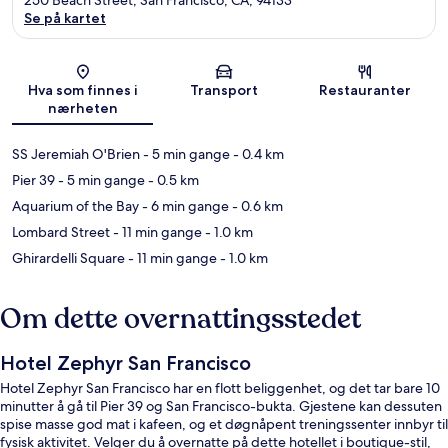
Se på kartet
Kart
Hva som finnes i
Transport
Restauranter
nærheten
SS Jeremiah O'Brien
- 5 min gange
- 0.4 km
Pier 39
- 5 min gange
- 0.5 km
Aquarium of the Bay
- 6 min gange
- 0.6 km
Lombard Street
- 11 min gange
- 1.0 km
Ghirardelli Square
- 11 min gange
- 1.0 km
Om dette overnattingsstedet
Hotel Zephyr San Francisco
Hotel Zephyr San Francisco har en flott beliggenhet, og det tar bare 10
minutter å gå til Pier 39 og San Francisco-bukta. Gjestene kan dessuten
spise masse god mat i kafeen, og et døgnåpent treningssenter innbyr til
fysisk aktivitet. Velger du å overnatte på dette hotellet i boutique-stil,