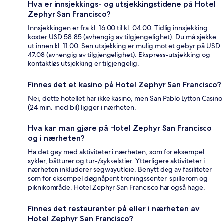
Hva er innsjekkings- og utsjekkingstidene på Hotel
Zephyr San Francisco?
Innsjekkingen er fra kl. 16.00 til kl. 04.00. Tidlig innsjekking
koster USD 58.85 (avhengig av tilgjengelighet). Du må sjekke
ut innen kl. 11.00. Sen utsjekking er mulig mot et gebyr på USD
47.08 (avhengig av tilgjengelighet). Ekspress-utsjekking og
kontaktløs utsjekking er tilgjengelig.
Finnes det et kasino på Hotel Zephyr San Francisco?
Nei, dette hotellet har ikke kasino, men San Pablo Lytton Casino
(24 min. med bil) ligger i nærheten.
Hva kan man gjøre på Hotel Zephyr San Francisco
og i nærheten?
Ha det gøy med aktiviteter i nærheten, som for eksempel
sykler, båtturer og tur-/sykkelstier. Ytterligere aktiviteter i
nærheten inkluderer segwayutleie. Benytt deg av fasiliteter
som for eksempel døgnåpent treningssenter, spillerom og
piknikområde. Hotel Zephyr San Francisco har også hage.
Finnes det restauranter på eller i nærheten av
Hotel Zephyr San Francisco?