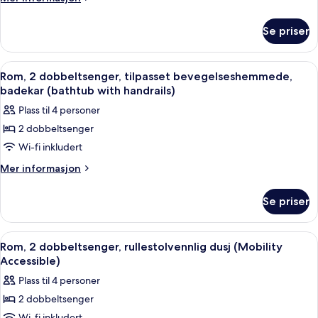
dobbeltsenger
informasjon
om
(Zephyr)
Se priser
Rom,
2
dobbeltsenger
Åpne
Sengetøy av topp kvalitet, senger m
5
(Zephyr)
Rom, 2 dobbeltsenger, tilpasset bevegelseshemmede,
alle
badekar (bathtub with handrails)
bildene
Plass til 4 personer
av
2 dobbeltsenger
Rom,
Wi-fi inkludert
2
dobbeltsenger,
Mer
Mer informasjon
informasjon
tilpasset
om
bevegelseshemmede,
Se priser
Rom,
badekar
2
(bathtub
dobbeltsenger,
Åpne
Sengetøy av topp kvalitet, senger m
5
tilpasset
with
Rom, 2 dobbeltsenger, rullestolvennlig dusj (Mobility
alle
bevegelseshemmede,
Accessible)
handrails)
badekar
bildene
Plass til 4 personer
(bathtub
av
with
2 dobbeltsenger
Rom,
handrails)
Wi-fi inkludert