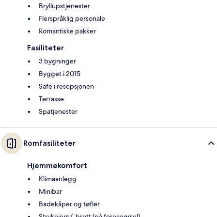
Bryllupstjenester
Flerspråklig personale
Romantiske pakker
Fasiliteter
3 bygninger
Bygget i 2015
Safe i resepsjonen
Terrasse
Spatjenester
Romfasiliteter
Hjemmekomfort
Klimaanlegg
Minibar
Badekåper og tøfler
Strykejern/-brett (på forespørsel)