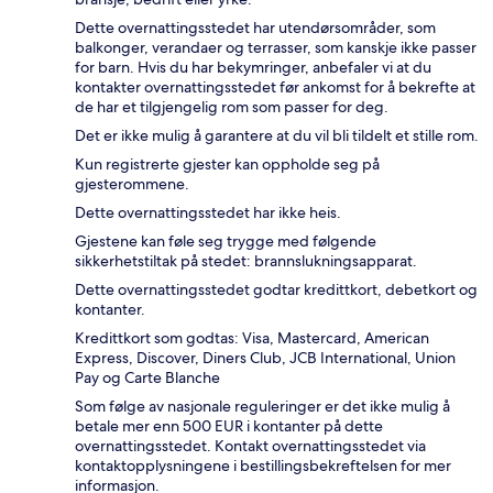
Dette overnattingsstedet har utendørsområder, som
balkonger, verandaer og terrasser, som kanskje ikke passer
for barn. Hvis du har bekymringer, anbefaler vi at du
kontakter overnattingsstedet før ankomst for å bekrefte at
de har et tilgjengelig rom som passer for deg.
Det er ikke mulig å garantere at du vil bli tildelt et stille rom.
Kun registrerte gjester kan oppholde seg på
gjesterommene.
Dette overnattingsstedet har ikke heis.
Gjestene kan føle seg trygge med følgende
sikkerhetstiltak på stedet: brannslukningsapparat.
Dette overnattingsstedet godtar kredittkort, debetkort og
kontanter.
Kredittkort som godtas: Visa, Mastercard, American
Express, Discover, Diners Club, JCB International, Union
Pay og Carte Blanche
Som følge av nasjonale reguleringer er det ikke mulig å
betale mer enn 500 EUR i kontanter på dette
overnattingsstedet. Kontakt overnattingsstedet via
kontaktopplysningene i bestillingsbekreftelsen for mer
informasjon.