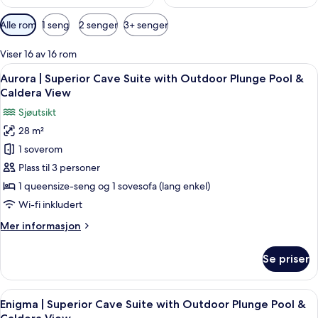
Tilgjengelige
Alle rom
1 seng
2 senger
3+ senger
filtre
for
Viser 16 av 16 rom
rom
Åpne
Aurora | Superior Cave Suite with Out
26
Aurora | Superior Cave Suite with Outdoor Plunge Pool &
alle
Caldera View
bildene
Sjøutsikt
av
28 m²
Aurora
1 soverom
|
Superior
Plass til 3 personer
Cave
1 queensize-seng og 1 sovesofa (lang enkel)
Suite
Wi-fi inkludert
with
Mer
Mer informasjon
Outdoor
informasjon
Plunge
om
Se priser
Aurora
Pool
|
&
Superior
Åpne
Enigma | Superior Cave Suite with Out
Caldera
12
Cave
Enigma | Superior Cave Suite with Outdoor Plunge Pool &
alle
View
Suite