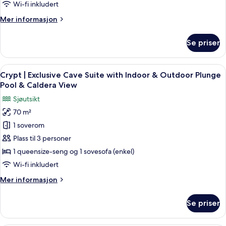
Cave
Wi-fi inkludert
Room
Mer
Mer informasjon
with
informasjon
Indoor
om
Se priser
Plunge
Character
|
Pool
Superior
Åpne
Crypt | Exclusive Cave Suite with Indo
22
Cave
Crypt | Exclusive Cave Suite with Indoor & Outdoor Plunge
alle
Room
Pool & Caldera View
with
bildene
Sjøutsikt
Indoor
av
Plunge
70 m²
Crypt
Pool
1 soverom
|
Exclusive
Plass til 3 personer
Cave
1 queensize-seng og 1 sovesofa (enkel)
Suite
Wi-fi inkludert
with
Mer
Mer informasjon
Indoor
informasjon
&
om
Se priser
Crypt
Outdoor
|
Plunge
Exclusive