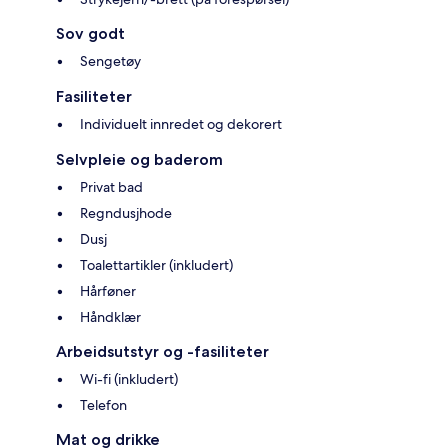
Sov godt
Sengetøy
Fasiliteter
Individuelt innredet og dekorert
Selvpleie og baderom
Privat bad
Regndusjhode
Dusj
Toalettartikler (inkludert)
Hårføner
Håndklær
Arbeidsutstyr og -fasiliteter
Wi-fi (inkludert)
Telefon
Mat og drikke