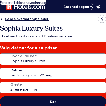
Fortsett til sidens hovedinnhold
Last ned appen
Se alle overnattingssteder
Sophia Luxury Suites
Hotell med praktisk avstand til Santorinikalderaen
Velg datoer for å se priser
Hvor vil du hen?
Datoer
Gjester
Søk