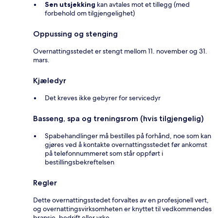
Sen utsjekking
kan avtales mot et tillegg (med
forbehold om tilgjengelighet)
Oppussing og stenging
Overnattingsstedet er stengt mellom 11. november og 31.
mars.
Kjæledyr
Det kreves ikke gebyrer for servicedyr
Basseng, spa og treningsrom (hvis tilgjengelig)
Spabehandlinger må bestilles på forhånd, noe som kan
gjøres ved å kontakte overnattingsstedet før ankomst
på telefonnummeret som står oppført i
bestillingsbekreftelsen
Regler
Dette overnattingsstedet forvaltes av en profesjonell vert,
og overnattingsvirksomheten er knyttet til vedkommendes
bransje, bedrift eller yrke.