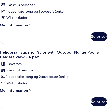
av
pax
Pool
Plass til 3 personer
Helidonia
&
1 queensize-seng og 1 sovesofa (enkel)
|
Caldera
View
Superior
Wi-fi inkludert
~
Suite
Mer
Mer informasjon
2
with
informasjon
pax
om
Outdoor
Se priser
Helidonia
Plunge
|
Pool
Superior
Åpne
Helidonia | Superior Suite with Outdoo
32
&
Suite
Helidonia | Superior Suite with Outdoor Plunge Pool &
alle
with
Caldera
Caldera View ~ 4 pax
Outdoor
bildene
View
1 soverom
Plunge
av
~
Pool
Plass til 4 personer
Helidonia
&
3
1 queensize-seng og 2 sovesofaer (enkle)
|
Caldera
pax
View
Superior
Wi-fi inkludert
~
Suite
Mer
Mer informasjon
3
with
informasjon
pax
om
Outdoor
Se priser
Helidonia
Plunge
|