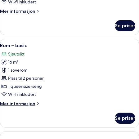
-
Wi-fi inkludert
View
Imerovigli
Mer
Mer informasjon
informasjon
om
Se priser
Sophia
Privilege
-
Åpne
Rom – basic | Minibar, safe på rommet, 
12
Imerovigli
Rom – basic
alle
Sjøutsikt
bildene
16 m²
av
Rom
1 soverom
–
Plass til 2 personer
basic
1 queensize-seng
Wi-fi inkludert
Mer
Mer informasjon
informasjon
om
Se priser
Rom
–
basic