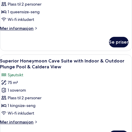
Caldera
Superior
Plass til 2 personer
View
Cave
1 queensize-seng
Room
Wi-fi inkludert
with
Mer
Mer informasjon
Outdoor
informasjon
Plunge
om
Se priser
Aroma
Pool
|
&
Superior
Åpne
Superior Honeymoon Cave Suite with In
Caldera
18
Cave
Superior Honeymoon Cave Suite with Indoor & Outdoor
alle
View
Room
Plunge Pool & Caldera View
with
bildene
Sjøutsikt
Outdoor
av
Plunge
75 m²
Superior
Pool
1 soverom
Honeymoon
&
Caldera
Cave
Plass til 2 personer
View
Suite
1 kingsize-seng
with
Wi-fi inkludert
Indoor
Mer
Mer informasjon
&
informasjon