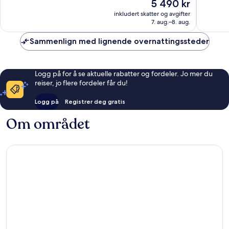
Prisen
5 490 kr
Suverent,
Suveren
er
1 000
400
inkludert skatter og avgifter
5 490 kr
7. aug.–8. aug.
anmeldelser
anmelde
Sammenlign med lignende overnattingssteder
Logg på for å se aktuelle rabatter og fordeler. Jo mer du
reiser, jo flere fordeler får du!
Logg på
Registrer deg gratis
Om området