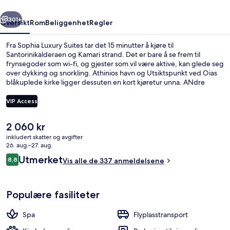
rige
Neste
301+
Oversikt
Rom
Beliggenhet
Regler
Fra Sophia Luxury Suites tar det 15 minutter å kjøre til
Santorinikalderaen og Kamari strand. Det er bare å se frem til
frynsegoder som wi-fi, og gjester som vil være aktive, kan glede seg
over dykking og snorkling. Athinios havn og Utsiktspunkt ved Oias
blåkuplede kirke ligger dessuten en kort kjøretur unna. ANdre
reisende skryter av romservicen og den vennlige betjeningen.
VIP Access
Den
2 060 kr
Superior Honeymoon Cave Suite with 
nåværende
inkludert skatter og avgifter
prisen
26. aug.–27. aug.
er
Anmeldelser
Utmerket
8,8
Vis alle de 337 anmeldelsene
2 060 kr
8,8 av 10 –
Populære fasiliteter
Spa
Flyplasstransport