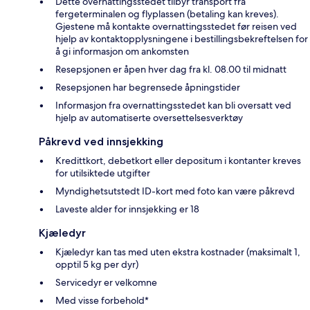
Dette overnattingsstedet tilbyr transport fra
fergeterminalen og flyplassen (betaling kan kreves).
Gjestene må kontakte overnattingsstedet før reisen ved
hjelp av kontaktopplysningene i bestillingsbekreftelsen for
å gi informasjon om ankomsten
Resepsjonen er åpen hver dag fra kl. 08.00 til midnatt
Resepsjonen har begrensede åpningstider
Informasjon fra overnattingsstedet kan bli oversatt ved
hjelp av automatiserte oversettelsesverktøy
Påkrevd ved innsjekking
Kredittkort, debetkort eller depositum i kontanter kreves
for utilsiktede utgifter
Myndighetsutstedt ID-kort med foto kan være påkrevd
Laveste alder for innsjekking er 18
Kjæledyr
Kjæledyr kan tas med uten ekstra kostnader (maksimalt 1,
opptil 5 kg per dyr)
Servicedyr er velkomne
Med visse forbehold*