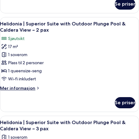
Outdoor
om
Se priser
Superior
Plunge
Honeymoon
Pool
Cave
Åpne
Helidonia | Superior Suite with Outdoo
&
9
Suite
Helidonia | Superior Suite with Outdoor Plunge Pool &
alle
Caldera
with
Caldera View ~ 2 pax
Indoor
bildene
View
Sjøutsikt
&
av
Outdoor
17 m²
Helidonia
Plunge
1 soverom
|
Pool
&
Superior
Plass til 2 personer
Caldera
Suite
1 queensize-seng
View
with
Wi-fi inkludert
Outdoor
Mer
Mer informasjon
Plunge
informasjon
Pool
om
Se priser
Helidonia
&
|
Caldera
Superior
Åpne
Helidonia | Superior Suite with Outdoo
View
20
Suite
Helidonia | Superior Suite with Outdoor Plunge Pool &
alle
~
with
Caldera View ~ 3 pax
Outdoor
bildene
2
1 soverom
Plunge