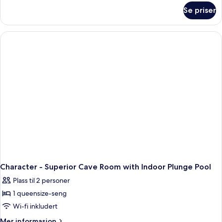
om
Se priser
Aurora
-
Superior
Cave
Suite
with
Outdoor
Plunge
Pool
&
Caldera
View
Character - Superior Cave Room with Indoor Plunge Pool
Plass til 2 personer
1 queensize-seng
Wi-fi inkludert
Mer
Mer informasjon