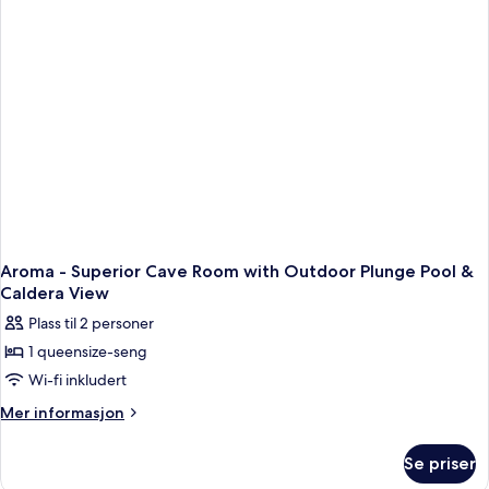
Aroma - Superior Cave Room with Outdoor Plunge Pool &
Caldera View
Plass til 2 personer
1 queensize-seng
Wi-fi inkludert
Mer
Mer informasjon
informasjon
om
Se priser
Aroma