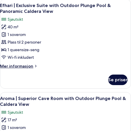
Åpne
Efhari | Exclusive Suite with Outdoor 
Pool
11
Cave
Efhari | Exclusive Suite with Outdoor Plunge Pool &
alle
&
Suite
Panoramic Caldera View
with
bildene
Caldera
Sjøutsikt
Indoor
av
View
&
40 m²
Efhari
Outdoor
1 soverom
|
Plunge
Pool
Exclusive
Plass til 2 personer
&
Suite
1 queensize-seng
Caldera
with
View
Wi-fi inkludert
Outdoor
Mer
Mer informasjon
Plunge
informasjon
Pool
om
Se priser
Efhari
&
|
Panoramic
Exclusive
Åpne
Aroma | Superior Cave Room with Outdo
Caldera
7
Suite
Aroma | Superior Cave Room with Outdoor Plunge Pool &
alle
View
with
Caldera View
Outdoor
bildene
Sjøutsikt
Plunge
av
Pool
17 m²
Aroma
&
1 soverom
|
Panoramic