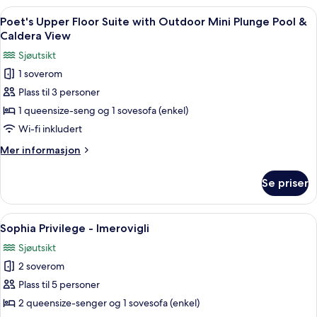
Pool
Superior
Åpne
Poet's Upper Floor Suite with Outdoor 
44
&
Suite
Poet's Upper Floor Suite with Outdoor Mini Plunge Pool &
alle
with
Caldera
Caldera View
Outdoor
bildene
View
Sjøutsikt
Plunge
av
~
Pool
1 soverom
Poet's
&
4
Plass til 3 personer
Upper
Caldera
pax
View
Floor
1 queensize-seng og 1 sovesofa (enkel)
~
Suite
Wi-fi inkludert
4
with
pax
Mer
Mer informasjon
Outdoor
informasjon
Mini
om
Se priser
Poet's
Plunge
Upper
Pool
Floor
Åpne
Sophia Privilege - Imerovigli | Minibar
&
15
Suite
Sophia Privilege - Imerovigli
alle
with
Caldera
Sjøutsikt
Outdoor
bildene
View
Mini
2 soverom
av
Plunge
Sophia
Plass til 5 personer
Pool
Privilege
&
2 queensize-senger og 1 sovesofa (enkel)
Caldera