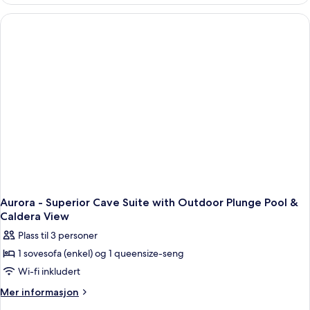
-
Superior
Cave
Room
with
Outdoor
Plunge
Pool
&
Caldera
View
Aurora - Superior Cave Suite with Outdoor Plunge Pool &
Caldera View
Plass til 3 personer
1 sovesofa (enkel) og 1 queensize-seng
Wi-fi inkludert
Mer
Mer informasjon
informasjon