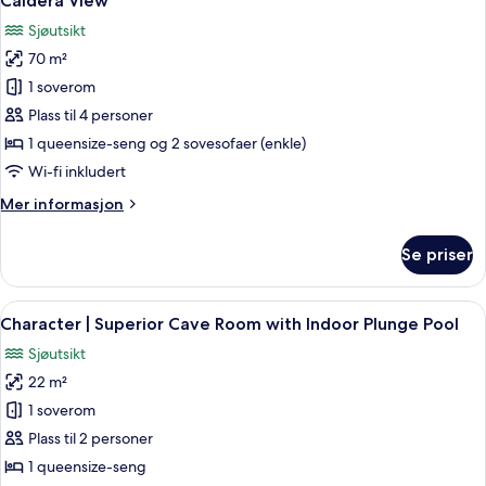
Caldera View
with
bildene
Sjøutsikt
Outdoor
av
Plunge
70 m²
Enigma
Pool
1 soverom
|
&
Caldera
Superior
Plass til 4 personer
View
Cave
1 queensize-seng og 2 sovesofaer (enkle)
Suite
Wi-fi inkludert
with
Mer
Mer informasjon
Outdoor
informasjon
Plunge
om
Se priser
Enigma
Pool
|
&
Superior
Åpne
Character | Superior Cave Room with 
Caldera
9
Cave
Character | Superior Cave Room with Indoor Plunge Pool
alle
View
Suite
Sjøutsikt
with
bildene
Outdoor
22 m²
av
Plunge
Character
1 soverom
Pool
|
&
Plass til 2 personer
Caldera
Superior
1 queensize-seng
View