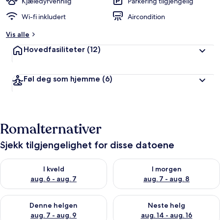
Kjæledyrvennlig
Parkering tilgjengelig
Wi-fi inkludert
Aircondition
Vis alle
Hovedfasiliteter
(12)
Føl deg som hjemme
(6)
Romalternativer
Sjekk tilgjengelighet for disse datoene
Sjekk tilgjengelighet for i kveld, aug. 6 - aug. 7
Sjekk tilgjengelighet for i mor
I kveld
I morgen
aug. 6 - aug. 7
aug. 7 - aug. 8
Sjekk tilgjengelighet for denne helgen, aug. 7 - aug. 9
Sjekk tilgjengelighet for neste 
Denne helgen
Neste helg
aug. 7 - aug. 9
aug. 14 - aug. 16