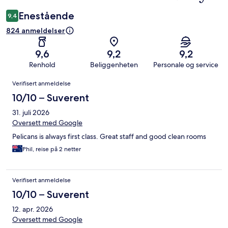
Enestående
9,4
824 anmeldelser
9,6
9,2
9,2
Renhold
Beliggenheten
Personale og service
Anmeldelser
Verifisert anmeldelse
10/10 – Suverent
31. juli 2026
Oversett med Google
Pelicans is always first class. Great staff and good clean rooms
Phil, reise på 2 netter
Verifisert anmeldelse
10/10 – Suverent
12. apr. 2026
Oversett med Google