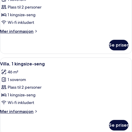
bildene
Plass til 2 personer
av
Studio
1 kingsize-seng
–
Wi-fi inkludert
premium,
Mer
Mer informasjon
1
informasjon
soverom,
om
Se priser
Studio
spabadekar
–
premium,
Åpne
Villa, 1 kingsize-seng | Oppholdsrom 
6
1
Villa, 1 kingsize-seng
alle
soverom,
46 m²
spabadekar
bildene
1 soverom
av
Villa,
Plass til 2 personer
1
1 kingsize-seng
kingsize-
Wi-fi inkludert
seng
Mer
Mer informasjon
informasjon
om
Se priser
Villa,