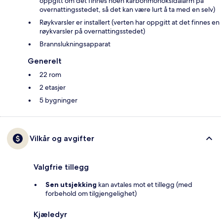
oppgitt om det finnes noen karbonmonoksidalarm på
overnattingsstedet, så det kan være lurt å ta med en selv)
Røykvarsler er installert (verten har oppgitt at det finnes en
røykvarsler på overnattingsstedet)
Brannslukningsapparat
Generelt
22 rom
2 etasjer
5 bygninger
Vilkår og avgifter
Valgfrie tillegg
Sen utsjekking
kan avtales mot et tillegg (med
forbehold om tilgjengelighet)
Kjæledyr