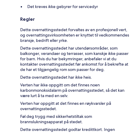
Det kreves ikke gebyrer for servicedyr
Regler
Dette overnattingsstedet forvaltes av en profesjonell vert,
og overnattingsvirksomheten er knyttet til vedkommendes
bransje, bedrift eller yrke.
Dette overnattingsstedet har utendørsområder, som
balkonger, verandaer og terrasser, som kanskje ikke passer
for barn. Hvis du har bekymringer, anbefaler vi at du
kontakter overnattingsstedet før ankomst for å bekrefte at
de har et tilgjengelig rom som passer for deg.
Dette overnattingsstedet har ikke heis.
Verten har ikke oppgitt om det finnes noen
karbonmonoksidalarm på overnattingsstedet, så det kan
være lurt å ta med en selv.
Verten har oppgitt at det finnes en røykvarsler på
overnattingsstedet.
Føl deg trygg med sikkerhetstiltak som
brannslukningsapparat på stedet.
Dette overnattingsstedet godtar kredittkort. Ingen