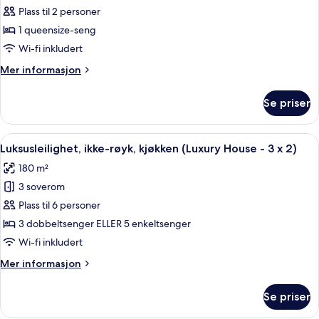
1)
(Deluxe
Plass til 2 personer
–
Unit
-
executive,
1 queensize-seng
2
1
Wi-fi inkludert
x
soverom,
1)
Mer
Mer informasjon
kjøkken
informasjon
(Executive
om
Se priser
Leilighet
Unit
–
-
executive,
Åpne
Luksusleilighet, ikke-røyk, kjøkken (L
1
7
1
Luksusleilighet, ikke-røyk, kjøkken (Luxury House - 3 x 2)
alle
soverom,
x
180 m²
kjøkken
bildene
1)
(Executive
3 soverom
av
Unit
Luksusleilighet,
Plass til 6 personer
-
ikke-
1
3 dobbeltsenger ELLER 5 enkeltsenger
x
røyk,
Wi-fi inkludert
1)
kjøkken
Mer
Mer informasjon
(Luxury
informasjon
House
om
Se priser
Luksusleilighet,
-
ikke-