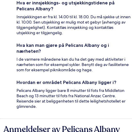
Hva er innsjekkings- og utsjekkingstidene på
Pelicans Albany?
Innsjekkingen er fra kl. 14.00 til kl. 18.00. Du må sjekke ut innen
kl. 10.00. Sen utsjekking er mulig mot et gebyr (avhengig av
tilgjengelighet). Kontaktløs innsjekking og kontaktløs
utsjekking er tilgjengelig.
Hva kan man gjøre på Pelicans Albany og i
nærheten?
I de varmere månedene kan du ha det gøy med aktiviteter i
nærheten som for eksempel sykler. Benytt deg av fasilitetene
som for eksempel piknikområde og hage.
Hvordan er området Pelicans Albany ligger i?
Pelicans Albany ligger bare 8 minutter til fots fra Middleton
Beach og 13 minutter til fots fra National Anzac Centre.
Reisende sier at beliggenheten til dette leilighetshotellet er
glimrende.
Anmeldelser av Pelicans Albany
Anmeldelser