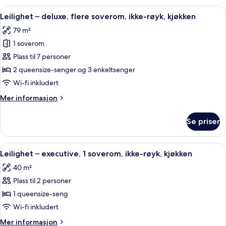
3
røyk,
Åpne
Leilighet – deluxe, flere soverom, ikk
x
7
kjøkken
Leilighet – deluxe, flere soverom, ikke-røyk, kjøkken
alle
2)
(Luxury
79 m²
House
bildene
-
1 soverom
av
3
Leilighet
Plass til 7 personer
x
–
2)
2 queensize-senger og 3 enkeltsenger
deluxe,
Wi-fi inkludert
flere
Mer
Mer informasjon
soverom,
informasjon
ikke-
om
Se priser
Leilighet
røyk,
–
kjøkken
deluxe,
Åpne
Sengetøy av topp kvalitet, safe på ro
9
flere
Leilighet – executive, 1 soverom, ikke-røyk, kjøkken
alle
soverom,
40 m²
ikke-
bildene
røyk,
Plass til 2 personer
av
kjøkken
Leilighet
1 queensize-seng
–
Wi-fi inkludert
executive,
Mer
Mer informasjon