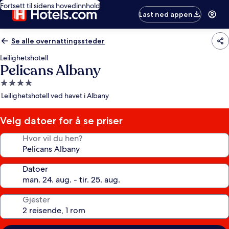
Fortsett til sidens hovedinnhold
Last ned appen
Se alle overnattingssteder
Leilighetshotell
Pelicans Albany
Overnattingssted
med
Leilighetshotell ved havet i Albany
4.0
stjerner
Velg datoer for å se priser
Hvor vil du hen?
Datoer
Gjester