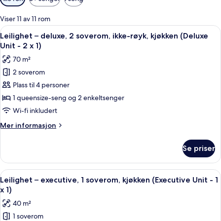
filtre
for
Viser 11 av 11 rom
rom
Åpne
4
Leilighet – deluxe, 2 soverom, ikke-røyk, kjøkken (Deluxe
alle
Unit - 2 x 1)
bildene
70 m²
av
2 soverom
Leilighet
Plass til 4 personer
–
deluxe,
1 queensize-seng og 2 enkeltsenger
2
Wi-fi inkludert
soverom,
Mer
Mer informasjon
ikke-
informasjon
røyk,
om
Se priser
Leilighet
kjøkken
–
(Deluxe
deluxe,
Åpne
Sengetøy av topp kvalitet, safe på ro
Unit
8
2
Leilighet – executive, 1 soverom, kjøkken (Executive Unit - 1
alle
soverom,
-
x 1)
ikke-
bildene
2
40 m²
røyk,
av
x
kjøkken
1 soverom
Leilighet