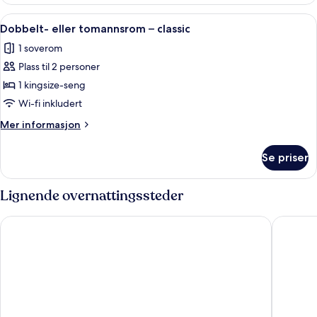
1
kingsize-
Åpne
Dobbelt- eller tomannsrom – classic |
3
seng
Dobbelt- eller tomannsrom – classic
alle
1 soverom
bildene
Plass til 2 personer
av
Dobbelt-
1 kingsize-seng
eller
Wi-fi inkludert
tomannsrom
Mer
Mer informasjon
–
informasjon
classic
om
Se priser
Dobbelt-
eller
tomannsrom
Lignende overnattingssteder
–
classic
Hilton Garden Inn Albany
Country