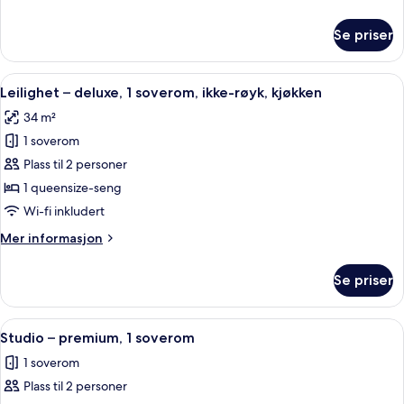
1
informasjon
soverom,
om
Se priser
Leilighet
ikke-
–
røyk,
executive,
Åpne
Sengetøy av topp kvalitet, safe på ro
kjøkken
4
1
Leilighet – deluxe, 1 soverom, ikke-røyk, kjøkken
alle
soverom,
34 m²
ikke-
bildene
røyk,
1 soverom
av
kjøkken
Leilighet
Plass til 2 personer
–
1 queensize-seng
deluxe,
Wi-fi inkludert
1
Mer
Mer informasjon
soverom,
informasjon
ikke-
om
Se priser
Leilighet
røyk,
–
kjøkken
deluxe,
Åpne
Sengetøy av topp kvalitet, safe på ro
10
1
Studio – premium, 1 soverom
alle
soverom,
1 soverom
ikke-
bildene
røyk,
Plass til 2 personer
av
kjøkken