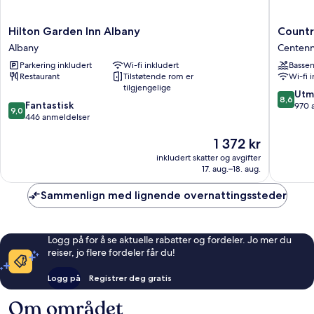
Hilton
Country
Hilton Garden Inn Albany
Countr
Garden
Comfort
Albany
Centenni
Inn
Amity
Parkering inkludert
Wi-fi inkludert
Basse
Albany
Motel
Restaurant
Tilstøtende rom er
Wi-fi 
Albany
Centenn
tilgjengelige
Park
8.6
Utm
8,6
9.0
Fantastisk
av
970 
9,0
av
446 anmeldelser
10,
10,
Utmerke
Prisen
1 372 kr
Fantastisk,
970
er
446
anmelde
inkludert skatter og avgifter
1 372 kr
anmeldelser
17. aug.–18. aug.
Sammenlign med lignende overnattingssteder
Logg på for å se aktuelle rabatter og fordeler. Jo mer du
reiser, jo flere fordeler får du!
Logg på
Registrer deg gratis
Om området