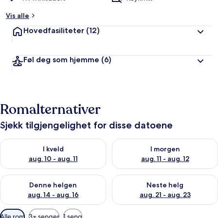
Vis alle
Hovedfasiliteter
(12)
Føl deg som hjemme
(6)
Romalternativer
Sjekk tilgjengelighet for disse datoene
Sjekk tilgjengelighet for i kveld, aug. 10 - aug. 11
Sjekk tilgjengelighet for i morg
I kveld
I morgen
aug. 10 - aug. 11
aug. 11 - aug. 12
Sjekk tilgjengelighet for denne helgen, aug. 14 - aug. 16
Sjekk tilgjengelighet for neste
Denne helgen
Neste helg
aug. 14 - aug. 16
aug. 21 - aug. 23
Tilgjengelige
Alle rom
3+ senger
1 seng