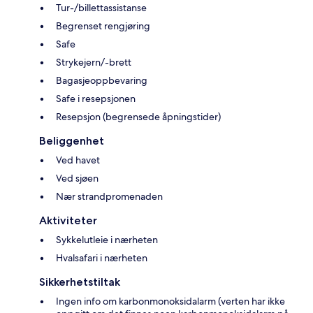
Tur-/billettassistanse
Begrenset rengjøring
Safe
Strykejern/-brett
Bagasjeoppbevaring
Safe i resepsjonen
Resepsjon (begrensede åpningstider)
Beliggenhet
Ved havet
Ved sjøen
Nær strandpromenaden
Aktiviteter
Sykkelutleie i nærheten
Hvalsafari i nærheten
Sikkerhetstiltak
Ingen info om karbonmonoksidalarm (verten har ikke