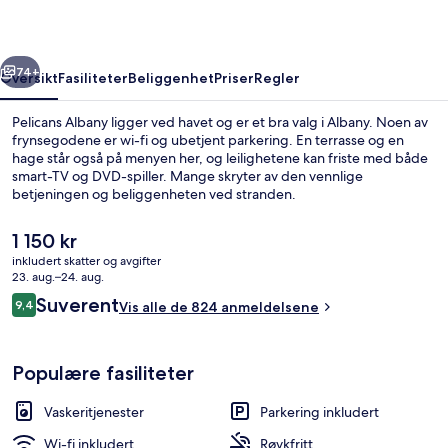
rige
Neste
74+
Oversikt
Fasiliteter
Beliggenhet
Priser
Regler
Pelicans Albany ligger ved havet og er et bra valg i Albany. Noen av
frynsegodene er wi-fi og ubetjent parkering. En terrasse og en
hage står også på menyen her, og leilighetene kan friste med både
smart-TV og DVD-spiller. Mange skryter av den vennlige
betjeningen og beliggenheten ved stranden.
Den
1 150 kr
nåværende
inkludert skatter og avgifter
prisen
23. aug.–24. aug.
Eksteriør
er
Anmeldelser
Suverent
9,4
Vis alle de 824 anmeldelsene
1 150 kr
9,4 av 10 –
Populære fasiliteter
Vaskeritjenester
Parkering inkludert
Wi-fi inkludert
Røykfritt