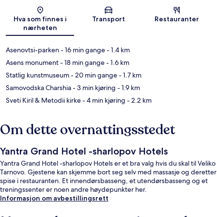
Kart
Hva som finnes i
Transport
Restauranter
nærheten
Asenovtsi-parken
- 16 min gange
- 1.4 km
Asens monument
- 18 min gange
- 1.6 km
Statlig kunstmuseum
- 20 min gange
- 1.7 km
Samovodska Charshia
- 3 min kjøring
- 1.9 km
Sveti Kiril & Metodii kirke
- 4 min kjøring
- 2.2 km
Om dette overnattingsstedet
Yantra Grand Hotel -sharlopov Hotels
Yantra Grand Hotel -sharlopov Hotels er et bra valg hvis du skal til Veliko
Tarnovo. Gjestene kan skjemme bort seg selv med massasje og deretter
spise i restauranten. Et innendørsbasseng, et utendørsbasseng og et
treningssenter er noen andre høydepunkter her.
Informasjon om avbestillingsrett