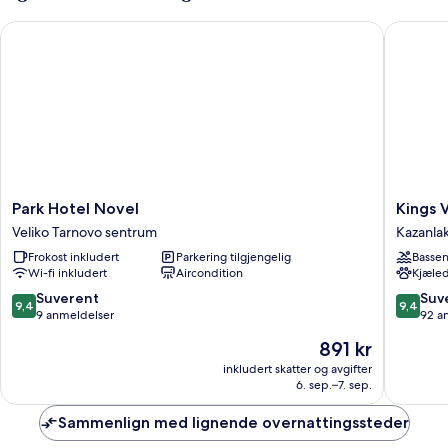
Park Hotel Novel
Kings Va
Park
Kings
Park Hotel Novel
Kings 
Hotel
Valley
Veliko Tarnovo sentrum
Kazanla
Novel
Medical
Frokost inkludert
Parkering tilgjengelig
Basse
Veliko
&
Wi-fi inkludert
Aircondition
Kjæled
Tarnovo
Spa
sentrum
Hotel
9.4
9.4
Suverent
Suv
9,4
9,4
Kazanla
av
av
9 anmeldelser
92 a
10,
10,
Prisen
891 kr
Suverent,
Suveren
er
9
92
inkludert skatter og avgifter
891 kr
6. sep.–7. sep.
anmeldelser
anmelde
Sammenlign med lignende overnattingssteder