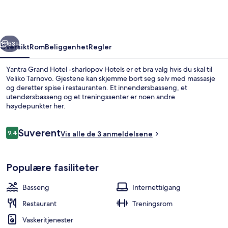
-
sharlopov
Hotels
rige
Neste
53+
Oversikt
Rom
Beliggenhet
Regler
Yantra Grand Hotel -sharlopov Hotels er et bra valg hvis du skal til
Veliko Tarnovo. Gjestene kan skjemme bort seg selv med massasje
og deretter spise i restauranten. Et innendørsbasseng, et
utendørsbasseng og et treningssenter er noen andre
høydepunkter her.
Anmeldelser
Suverent
9,4
Vis alle de 3 anmeldelsene
9,4 av 10 –
Innendørsbasseng og utendørsbasse
Populære fasiliteter
Basseng
Internettilgang
Restaurant
Treningsrom
Vaskeritjenester