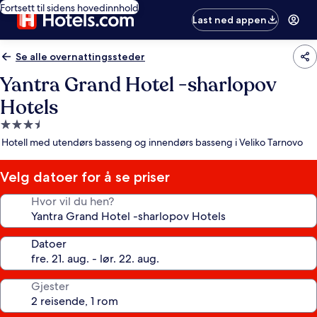
Fortsett til sidens hovedinnhold
Last ned appen
Se alle overnattingssteder
Yantra Grand Hotel -sharlopov
Hotels
Overnattingssted
med
Hotell med utendørs basseng og innendørs basseng i Veliko Tarnovo
3.5
stjerner
Velg datoer for å se priser
Hvor vil du hen?
Datoer
Gjester