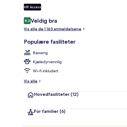
VIP Access
På stranden, 
Anmeldelser
Veldig bra
8,2
8,2 av 10 –
Vis alle de 1 163 anmeldelsene
Populære fasiliteter
Basseng
Kjæledyrvennlig
Wi-fi inkludert
Vis alle
Hovedfasiliteter
(12)
For familier
(6)