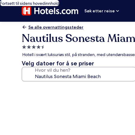
Fortsett til sidens hovedinnhold
Søk etter reise
Se alle overnattingssteder
Nautilus Sonesta Miam
Overnattingssted
med
Hotell i svært luksuriøs stil, på stranden, med utendørsbas
4.5
Velg datoer for å se priser
stjerner
Hvor vil du hen?
Bildegalleri
av
Nautilus
Sonesta
Miami
Beach