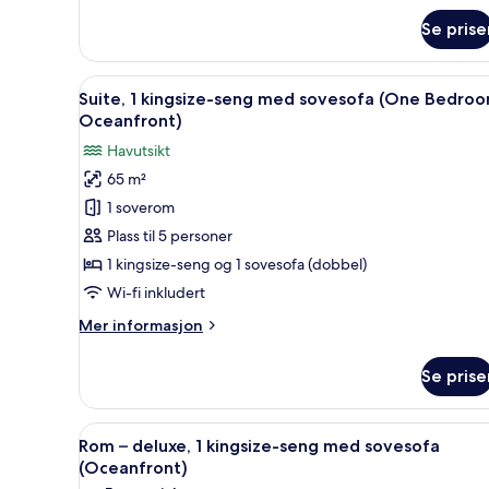
om
Se prise
Rom,
1
kingsize-
Åpne
Suite, 1 kingsize-seng med so
5
seng,
Suite, 1 kingsize-seng med sovesofa (One Bedro
alle
balkong
Oceanfront)
(Oceanfront
bildene
Havutsikt
Accessible)
av
65 m²
Suite,
1 soverom
1
kingsize-
Plass til 5 personer
seng
1 kingsize-seng og 1 sovesofa (dobbel)
med
Wi-fi inkludert
sovesofa
Mer
Mer informasjon
(One
informasjon
Bedroom
om
Se prise
Suite,
Oceanfront)
1
kingsize-
Åpne
Romfasilitet
7
seng
Rom – deluxe, 1 kingsize-seng med sovesofa
alle
med
(Oceanfront)
sovesofa
bildene