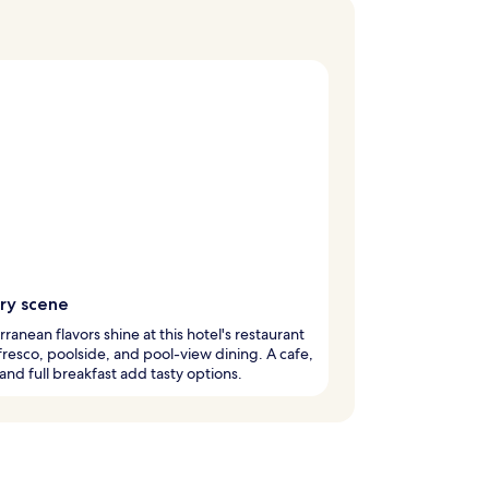
ary scene
ranean flavors shine at this hotel's restaurant
 fresco, poolside, and pool-view dining. A cafe,
 and full breakfast add tasty options.