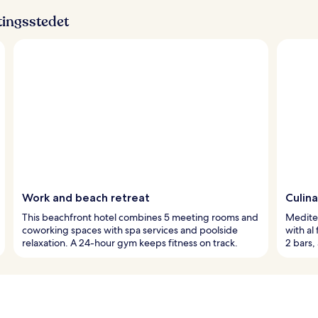
ttingsstedet
Work and beach retreat
Culin
This beachfront hotel combines 5 meeting rooms and
Mediter
coworking spaces with spa services and poolside
with al
relaxation. A 24-hour gym keeps fitness on track.
2 bars,