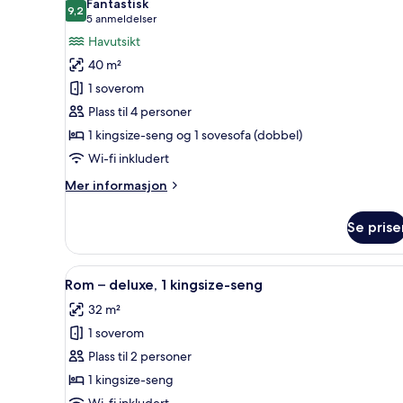
Fantastisk
(One
9,2
av
9,2 av 10
(5
5 anmeldelser
Bedroom
Rom
anmeldelser)
Havutsikt
Oceanfront)
–
40 m²
deluxe,
1 soverom
1
Plass til 4 personer
kingsize-
1 kingsize-seng og 1 sovesofa (dobbel)
seng
Wi-fi inkludert
med
sovesofa
Mer
Mer informasjon
(Oceanfront)
informasjon
om
Se prise
Rom
–
deluxe,
Åpne
Sengetøy av topp kvalitet, d
5
1
Rom – deluxe, 1 kingsize-seng
alle
kingsize-
32 m²
seng
bildene
med
1 soverom
av
sovesofa
Rom
Plass til 2 personer
(Oceanfront)
–
1 kingsize-seng
deluxe,
Wi-fi inkludert