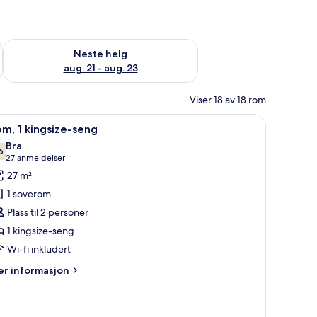
, aug. 14 - aug. 16
Sjekk tilgjengelighet for neste helg, aug. 21 - aug. 23
Neste helg
aug. 21 - aug. 23
Viser 18 av 18 rom
 senger med overmadrass og minibar
pne
Sengetøy av topp kvalitet, dundyner, senger
4
m, 1 kingsize-seng
le
Bra
ildene
6
7,6 av 10
(27
27 anmeldelser
v
anmeldelser)
27 m²
om,
1 soverom
Plass til 2 personer
ingsize-
1 kingsize-seng
eng
Wi-fi inkludert
er
r informasjon
formasjon
m
m,