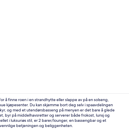
Utsikt mot s
 å finne roen i en strandhytte eller slappe av på en solseng,
venue kjøpesenter. Du kan skjemme bort deg selv i spaavdelingen
kyr, og med et utendørsbasseng på menyen er det bare å glede
På stranden,
et, byr på middelhavsretter og serverer både frokost, lunsj og
t i luksuriøs stil, er 2 barer/lounger, en bassengbar og et
 vennlige betjeningen og beliggenheten.