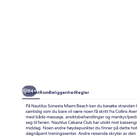
84+
Oversikt
Rom
Beliggenhet
Regler
På Nautilus Sonesta Miami Beach kan du besøke stranden for
samtidig som du bare vil være noen få skritt fra Collins A
med både massasje, ansiktsbehandlinger og manikyr/pedi
seg til ferien. Nautilus Cabana Club har utsikt mot basseng
middag. Noen andre høydepunkter du finner på dette hotelle
døgnåpent treningssenter. Andre reisende skryter av den