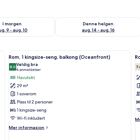
elighet for i morgen, aug. 9 - aug. 10
Sjekk tilgjengelighet for denne helgen
I morgen
Denne helgen
ug. 9 - aug. 10
aug. 14 - aug. 16
undyner, senger med overmadrass og minibar
Åpne
Sengetøy av topp kvalitet, dundyner,
Å
6
Rom, 1 kingsize-seng, balkong (Oceanfront)
Ro
alle
al
Veldig bra
bildene
8,0
b
7,
8,0 av 10
(4
4 anmeldelser
av
a
anmeldelser)
Havutsikt
Rom,
R
29 m²
1
1
1 soverom
kingsize-
k
Plass til 2 personer
seng,
s
1 kingsize-seng
balkong
(Oceanfront)
Wi-fi inkludert
M
Me
in
Mer
Mer informasjon
o
informasjon
Ro
om