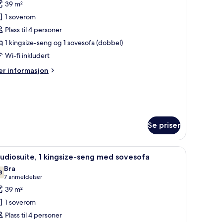
39 m²
v
1 soverom
tudiosuite,
Plass til 4 personer
ingsize-
1 kingsize-seng og 1 sovesofa (dobbel)
eng
Wi-fi inkludert
ed
er
r informasjon
ovesofa,
formasjon
ilgjengelighetstilpasset
m
udiosuite,
Accessible)
ngsize-
ng
Se priser
ed
vesofa,
 senger med overmadrass og minibar
lgjengelighetstilpasset
pne
Sengetøy av topp kvalitet, dundyner, senger
6
udiosuite, 1 kingsize-seng med sovesofa
ccessible)
le
Bra
ildene
8
7,8 av 10
(7
7 anmeldelser
v
anmeldelser)
39 m²
tudiosuite,
1 soverom
Plass til 4 personer
ingsize-