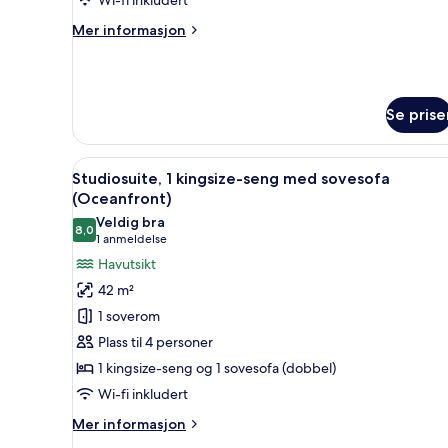
1
Mer
Mer informasjon
kingsize-
informasjon
seng
om
Rom
–
Se prise
deluxe,
1
kingsize-
Åpne
Sengetøy av topp kvalitet, d
seng
5
Studiosuite, 1 kingsize-seng med sovesofa
alle
(Oceanfront)
bildene
Veldig bra
8,0
av
8,0 av 10
(1
1 anmeldelse
Studiosuite,
anmeldelse)
Havutsikt
1
42 m²
kingsize-
1 soverom
seng
Plass til 4 personer
med
1 kingsize-seng og 1 sovesofa (dobbel)
sovesofa
Wi-fi inkludert
(Oceanfront)
Mer
Mer informasjon
informasjon