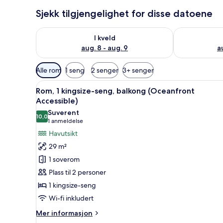
Sjekk tilgjengelighet for disse datoene
Sjekk tilgjengelighet for i kveld, aug. 8 - aug. 9
Sjekk tilgjeng
I kveld
aug. 8 - aug. 9
a
Tilgjengelige
Alle rom
1 seng
2 senger
3+ senger
filtre
Åpne
Sengetøy av topp kvalitet, d
for
7
Rom, 1 kingsize-seng, balkong (Oceanfront
alle
rom
Accessible)
bildene
Suverent
10,0
av
10,0 av 10
(1
1 anmeldelse
Rom,
anmeldelse)
Havutsikt
1
29 m²
kingsize-
1 soverom
seng,
Plass til 2 personer
balkong
1 kingsize-seng
(Oceanfront
Wi-fi inkludert
Accessible)
Mer
Mer informasjon
informasjon