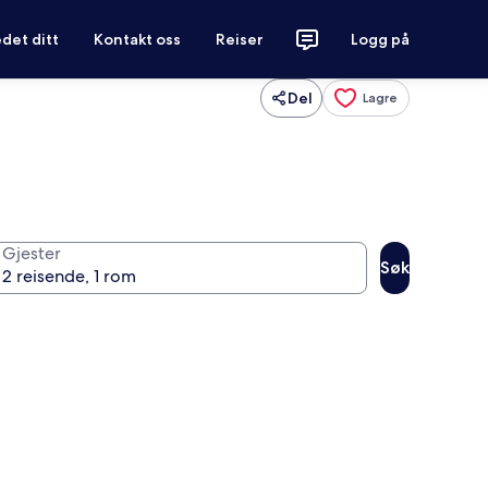
det ditt
Kontakt oss
Reiser
Logg på
Del
Lagre
Gjester
Søk