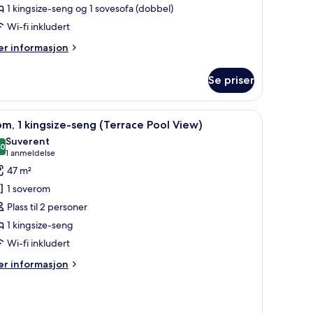
1 kingsize-seng og 1 sovesofa (dobbel)
eng
Wi-fi inkludert
ed
ovesofa
er
r informasjon
formasjon
m
Se priser
udiosuite,
ngsize-
pne
Rom, 1 kingsize-seng (Terrace Pool View) | S
6
ng
m, 1 kingsize-seng (Terrace Pool View)
le
ed
Suverent
vesofa
ildene
,0
10,0 av 10
(1
1 anmeldelse
v
anmeldelse)
47 m²
om,
1 soverom
Plass til 2 personer
ingsize-
1 kingsize-seng
eng
Wi-fi inkludert
Terrace
ool
er
r informasjon
iew)
formasjon
m
m,