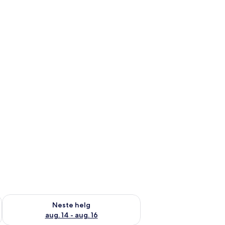
, aug. 7 - aug. 9
Sjekk tilgjengelighet for neste helg, aug. 14 - aug. 16
Neste helg
aug. 14 - aug. 16