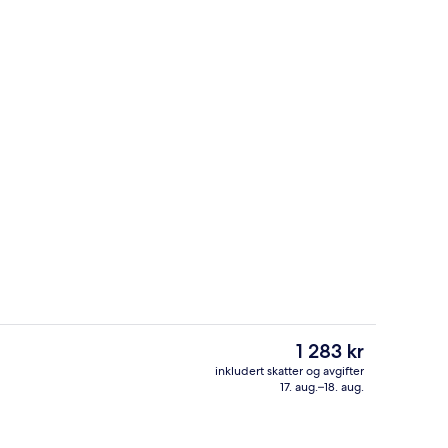
vernattingsstedet
Eksteriør
Den
1 283 kr
nåværende
inkludert skatter og avgifter
prisen
17. aug.–18. aug.
nattingsstedet)
Restaurant
er
1 283 kr