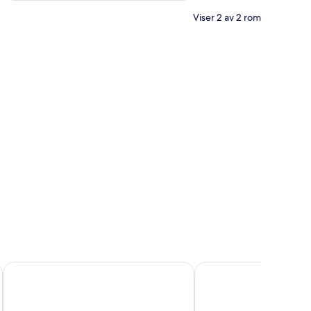
Viser 2 av 2 rom
Barton Hall Hotel & Spa
Hampton by Hilton Cor