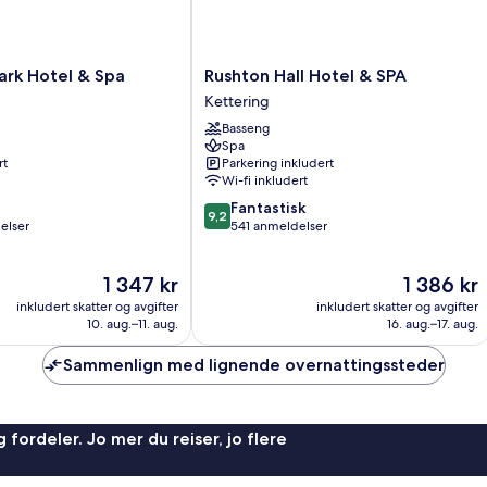
Rushton
ark Hotel & Spa
Rushton Hall Hotel & SPA
Hall
Kettering
Hotel
Basseng
&
Spa
SPA
rt
Parkering inkludert
Kettering
Wi-fi inkludert
9.2
Fantastisk
9,2
av
elser
541 anmeldelser
10,
Fantastisk,
Prisen
Prisen
1 347 kr
1 386 kr
541
er
er
anmeldelser
inkludert skatter og avgifter
inkludert skatter og avgifter
1 347 kr
1 386 kr
10. aug.–11. aug.
16. aug.–17. aug.
Sammenlign med lignende overnattingssteder
 fordeler. Jo mer du reiser, jo flere