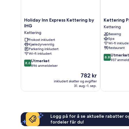
Holiday
Kettering
Holiday Inn Express Kettering by
Kettering P
Inn
Park
IHG
Kettering
Express
Hotel
Kettering
Basseng
Kettering
&
Spa
by
Frokost inkludert
Spa
Wi-fi inklude
Kjæledyrvennlig
IHG
Kettering
Restaurant
Parkering inkludert
Kettering
Wi-fi inkludert
8.8
Utmerket
8,8
av
937 anmeld
8.6
Utmerket
8,6
10,
av
896 anmeldelser
Utmerket,
10,
Prisen
782 kr
937
Utmerket,
er
anmeldelser
896
inkludert skatter og avgifter
782 kr
31. aug.–1. sep.
anmeldelser
Logg på for å se aktuelle rabatter og
fordeler får du!