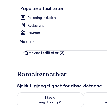
Populære fasiliteter
Dobbeltrom,
Parkering inkludert
Restaurant
Røykfritt
Vis alle
Hovedfasiliteter
(3)
Romalternativer
Sjekk tilgjengelighet for disse datoene
Sjekk tilgjengelighet for i kveld, aug. 7 - aug. 8
Sjekk tilgjeng
I kveld
aug. 7 - aug. 8
a