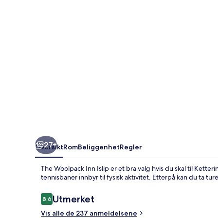
27+
Oversikt
Rom
Beliggenhet
Regler
The Woolpack Inn Islip er et bra valg hvis du skal til Ket
tennisbaner innbyr til fysisk aktivitet. Etterpå kan du ta tur
Anmeldelser
Utmerket
8,6
8,6 av 10 –
Vis alle de 237 anmeldelsene