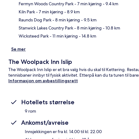
Fermyn Woods Country Park
- 7 min kjøring
- 9.4 km
Kiln Park
- 7 min kjøring
- 8.9 km
Kart
Raunds Dog Park
- 8 min kjøring
- 9.5 km
Stanwick Lakes Country Park
- 8 min kjøring
- 10.8 km
Wicksteed Park
- 11 min kjøring
- 14.8 km
Se mer
The Woolpack Inn Islip
The Woolpack Inn Islip er et bra valg hvis du skal til Kettering. R
tennisbaner innbyr til fysisk aktivitet. Etterpå kan du ta turen til bar
Informasjon om avbestillingsrett
Hotellets størrelse
9 rom
Ankomst/avreise
Innsjekkingen er fra kl. 14.00 til kl. 22.00