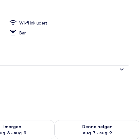
 eget bad
Wi-fi inkludert
Bar
elighet for i morgen, aug. 8 - aug. 9
Sjekk tilgjengelighet for denne helgen
I morgen
Denne helgen
ug. 8 - aug. 9
aug. 7 - aug. 9