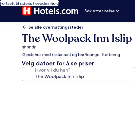
Fortsett til sidens hovedinnhold
Søk etter reise
Se alle overnattingssteder
The Woolpack Inn Islip
Overnattingssted
med
Gjestehus med restaurant og bar/lounge i Kettering
3.0
Velg datoer for å se priser
stjerner
Hvor vil du hen?
Bildegalleri
av
The
Woolpack
Inn
Islip