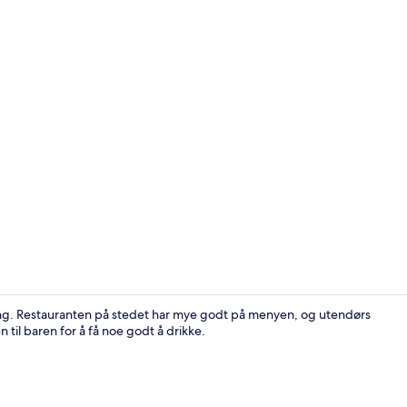
Utsikt fra o
tering. Restauranten på stedet har mye godt på menyen, og utendørs
en til baren for å få noe godt å drikke.
Bar (på over