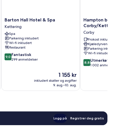
Barton
Hampton
Barton Hall Hotel & Spa
Hampton by Hilton
Hall
by
Corby/Kettering
Kettering
Hotel
Hilton
Corby
Spa
&
Corby/Kettering
Parkering inkludert
Spa
Corby
Frokost inkludert
Wi-fi inkludert
Kjæledyrvennlig
Kettering
Restaurant
Parkering inkludert
Wi-fi inkludert
9.0
Fantastisk
9,0
av
299 anmeldelser
8.8
Utmerket
8,8
10,
av
1 002 anmeldelser
Fantastisk,
10,
Prisen
1 155 kr
299
Utmerket,
er
anmeldelser
1 002
inkludert skatter og avgifter
inkludert 
1 155 kr
9. aug.–10. aug.
anmeldelser
Logg på
Registrer deg gratis