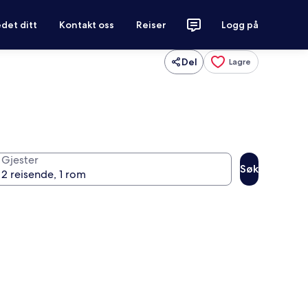
det ditt
Kontakt oss
Reiser
Logg på
Del
Lagre
Gjester
Søk