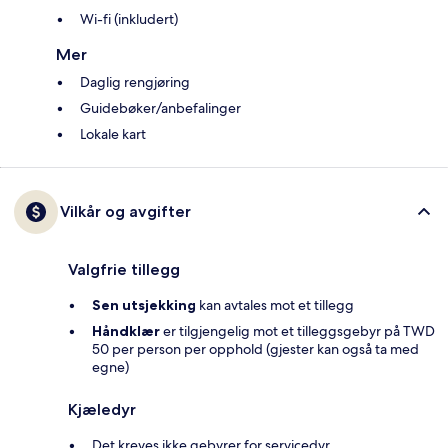
Wi-fi (inkludert)
Mer
Daglig rengjøring
Guidebøker/anbefalinger
Lokale kart
Vilkår og avgifter
Valgfrie tillegg
Sen utsjekking
kan avtales mot et tillegg
Håndklær
er tilgjengelig mot et tilleggsgebyr på TWD
50 per person per opphold (gjester kan også ta med
egne)
Kjæledyr
Det kreves ikke gebyrer for servicedyr