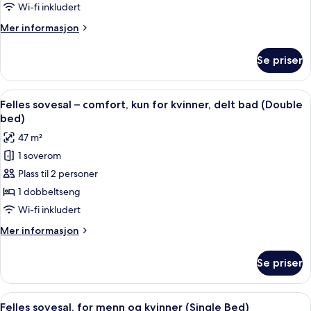
–
Wi-fi inkludert
comfort,
Mer
Mer informasjon
delt
informasjon
bad
om
Se priser
Felles
(Double
sovesal
bed)
–
Åpne
Sengetøy av topp kvalitet, blendingsg
5
comfort,
Felles sovesal – comfort, kun for kvinner, delt bad (Double
alle
delt
bed)
bad
bildene
47 m²
(Double
av
bed)
1 soverom
Felles
Plass til 2 personer
sovesal
–
1 dobbeltseng
comfort,
Wi-fi inkludert
kun
Mer
Mer informasjon
for
informasjon
kvinner,
om
Se priser
Felles
delt
sovesal
bad
–
Åpne
Sengetøy av topp kvalitet, blendingsg
(Double
7
comfort,
Felles sovesal, for menn og kvinner (Single Bed)