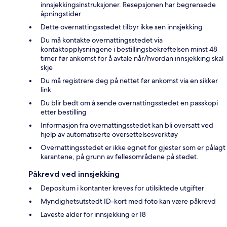
innsjekkingsinstruksjoner. Resepsjonen har begrensede
åpningstider
Dette overnattingsstedet tilbyr ikke sen innsjekking
Du må kontakte overnattingsstedet via
kontaktopplysningene i bestillingsbekreftelsen minst 48
timer før ankomst for å avtale når/hvordan innsjekking skal
skje
Du må registrere deg på nettet før ankomst via en sikker
link
Du blir bedt om å sende overnattingsstedet en passkopi
etter bestilling
Informasjon fra overnattingsstedet kan bli oversatt ved
hjelp av automatiserte oversettelsesverktøy
Overnattingsstedet er ikke egnet for gjester som er pålagt
karantene, på grunn av fellesområdene på stedet.
Påkrevd ved innsjekking
Depositum i kontanter kreves for utilsiktede utgifter
Myndighetsutstedt ID-kort med foto kan være påkrevd
Laveste alder for innsjekking er 18