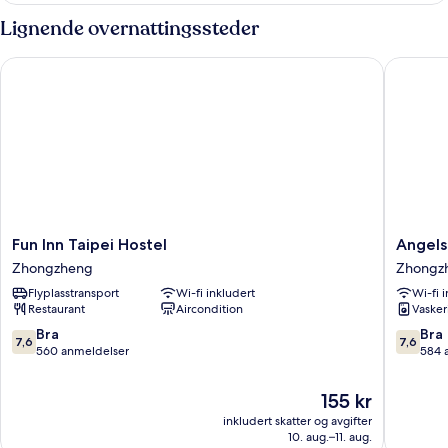
Bed)
kun
Lignende overnattingssteder
for
kvinner
Fun Inn Taipei Hostel
Angels' 
(Single
Bed)
Fun
Angels'
Fun Inn Taipei Hostel
Angels
Inn
Hostel
Zhongzheng
Zhongz
Taipei
-
Flyplasstransport
Wi-fi inkludert
Wi-fi 
Hostel
Taipei
Restaurant
Aircondition
Vasker
Zhongzheng
Ximen
Zhongz
7.6
7.6
Bra
Bra
7,6
7,6
av
av
560 anmeldelser
584 
10,
10,
Bra,
Bra,
Prisen
155 kr
560
584
er
inkludert skatter og avgifter
anmeldelser
anmelde
155 kr
10. aug.–11. aug.