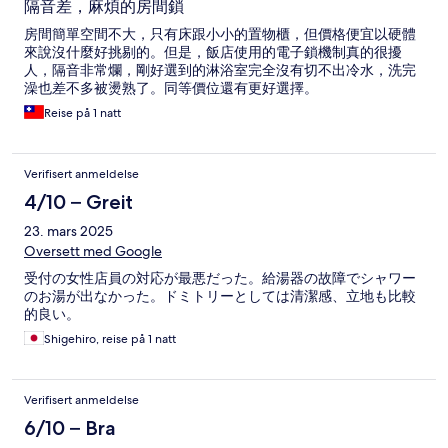
隔音差，麻煩的房間鎖
房間簡單空間不大，只有床跟小小的置物櫃，但價格便宜以硬體
來說沒什麼好挑剔的。但是，飯店使用的電子鎖機制真的很擾
人，隔音非常爛，剛好選到的淋浴室完全沒有切不出冷水，洗完
澡也差不多被燙熟了。同等價位還有更好選擇。
Reise på 1 natt
Verifisert anmeldelse
4/10 – Greit
23. mars 2025
Oversett med Google
受付の女性店員の対応が最悪だった。給湯器の故障でシャワー
のお湯が出なかった。ドミトリーとしては清潔感、立地も比較
的良い。
Shigehiro, reise på 1 natt
Verifisert anmeldelse
6/10 – Bra