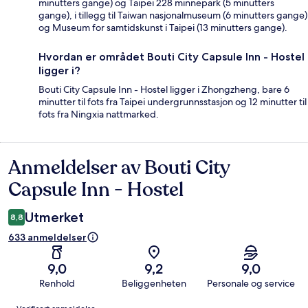
minutters gange) og Taipei 228 minnepark (5 minutters
gange), i tillegg til Taiwan nasjonalmuseum (6 minutters gange)
og Museum for samtidskunst i Taipei (13 minutters gange).
Hvordan er området Bouti City Capsule Inn - Hostel
ligger i?
Bouti City Capsule Inn - Hostel ligger i Zhongzheng, bare 6
minutter til fots fra Taipei undergrunnsstasjon og 12 minutter til
fots fra Ningxia nattmarked.
Anmeldelser av Bouti City
Anmeldelser
Capsule Inn - Hostel
Utmerket
8,8
633 anmeldelser
9,0
9,2
9,0
Renhold
Beliggenheten
Personale og service
Anmeldelser