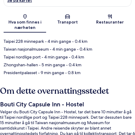
Se på kartet
Kart
Hva som finnes i
Transport
Restauranter
nærheten
Taipei 228 minnepark
- 4 min gange
- 0.4 km
Taiwan nasjonalmuseum
- 4 min gange
- 0.4 km
Taipei nordlige port
- 4 min gange
- 0.4 km
Zhongshan-hallen
- 5 min gange
- 0.4 km
Presidentpalasset
- 9 min gange
- 0.8 km
Om dette overnattingsstedet
Bouti City Capsule Inn - Hostel
Velger du Bouti City Capsule Inn - Hostel, tar det bare 10 minutter å gå
til Taipei nordlige port og Taipei 228 minnepark. Det tar dessuten bare
15 minutter å gå til Taiwan nasjonalmuseum og Museum for
samtidskunst i Taipei. Andre reisende skryter av blant annet
overnattingsstedets forfatning. Du kan gå til kollektivtransport: Det tar 6