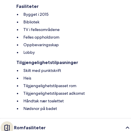
Fasiliteter
Bygget i 2015
Bibliotek
TV i fellesområdene
Felles oppholdsrom
Oppbevaringsskap
Lobby
Tilgjengelighetstilpasninger
Skilt med punktskrift
Heis
Tilgjengelighetstilpasset rom
Tilgjengelighetstilpasset adkomst
Håndtak nær toalettet
Nødsnor på badet
Romfasiliteter