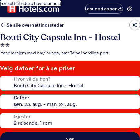
Fortsett til sidens hovedinnhold
Last ned appen
Se alle overnattingssteder
Bouti City Capsule Inn - Hostel
Overnattingssted
med
Vandrerhjem med bar/lounge, nær Taipei nordlige port
2.0
stjerner
Velg datoer for å se priser
Hvor vil du hen?
Datoer
Gjester
Søk