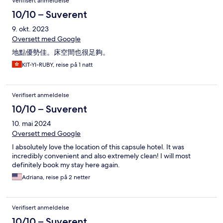
Verifisert anmeldelse
10/10 – Suverent
9. okt. 2023
Oversett med Google
地點優勢佳。床空間也很足夠。
KIT-YI-RUBY, reise på 1 natt
Verifisert anmeldelse
10/10 – Suverent
10. mai 2024
Oversett med Google
I absolutely love the location of this capsule hotel. It was
incredibly convenient and also extremely clean! I will most
definitely book my stay here again.
Adriana, reise på 2 netter
Verifisert anmeldelse
10/10 – Suverent