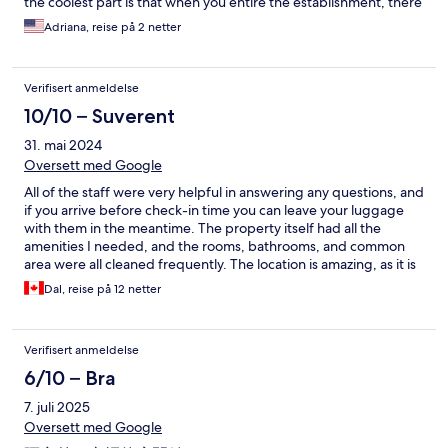
the coolest part is that when you entire the establishment, there
is a bar!
Adriana, reise på 2 netter
Verifisert anmeldelse
10/10 – Suverent
31. mai 2024
Oversett med Google
All of the staff were very helpful in answering any questions, and
if you arrive before check-in time you can leave your luggage
with them in the meantime. The property itself had all the
amenities I needed, and the rooms, bathrooms, and common
area were all cleaned frequently. The location is amazing, as it is
right by 台北車站/Taipei Main Station and a quick walk to 西門
Dal, reise på 12 netter
町/Ximending! I really enjoyed my stay and would recommend
to anyone looking for an affordable stay in a good location!
Verifisert anmeldelse
6/10 – Bra
7. juli 2025
Oversett med Google