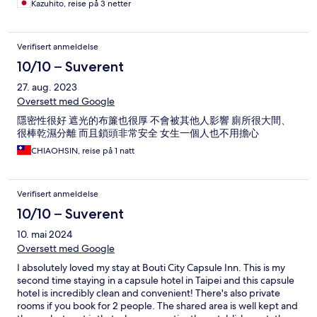
Kazuhito, reise på 3 netter
Verifisert anmeldelse
10/10 – Suverent
27. aug. 2023
Oversett med Google
隱密性很好 遮光的布簾也很厚 不會被其他人影響 廁所很大間、
很棒乾濕分離 而且鎖頭非常安全 女生一個人也不用擔心
CHIAOHSIN, reise på 1 natt
Verifisert anmeldelse
10/10 – Suverent
10. mai 2024
Oversett med Google
I absolutely loved my stay at Bouti City Capsule Inn. This is my
second time staying in a capsule hotel in Taipei and this capsule
hotel is incredibly clean and convenient! There's also private
rooms if you book for 2 people. The shared area is well kept and