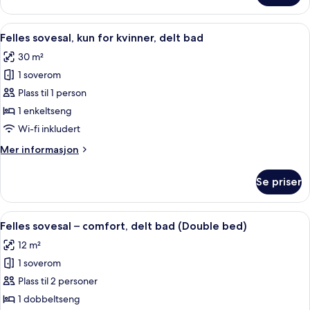
delt
sovesal,
bad
for
Åpne
Sengetøy av topp kvalitet, blendingsg
8
menn
Felles sovesal, kun for kvinner, delt bad
alle
og
30 m²
kvinner,
bildene
delt
1 soverom
av
bad
Felles
Plass til 1 person
sovesal,
1 enkeltseng
kun
Wi-fi inkludert
for
Mer
Mer informasjon
kvinner,
informasjon
delt
om
Se priser
Felles
bad
sovesal,
kun
Åpne
Sengetøy av topp kvalitet, blendingsg
6
for
Felles sovesal – comfort, delt bad (Double bed)
alle
kvinner,
12 m²
delt
bildene
bad
1 soverom
av
Felles
Plass til 2 personer
sovesal
1 dobbeltseng