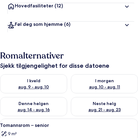
Hovedfasiliteter
(12)
Føl deg som hjemme
(6)
Romalternativer
Sjekk tilgjengelighet for disse datoene
Sjekk tilgjengelighet for i kveld, aug. 9 - aug. 10
Sjekk tilgjengelighet for i mor
I kveld
I morgen
aug. 9 - aug. 10
aug. 10 - aug. 11
Sjekk tilgjengelighet for denne helgen, aug. 14 - aug. 16
Sjekk tilgjengelighet for neste
Denne helgen
Neste helg
aug. 14 - aug. 16
aug. 21 - aug. 23
Åpne
Tomannsrom – senior | Sengetøy av top
4
Tomannsrom – senior
alle
9 m²
bildene