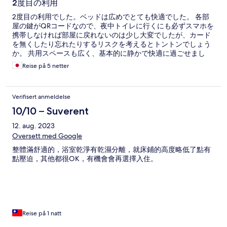
2度目の利用
2度目の利用でした。ベッドは広めでとても快適でした。 各部
屋の鍵がQRコードなので、夜中トイレに行くにも必ずスマホを
携帯しなければ部屋に戻れないのは少し大変でしたが、カード
を無くしたり忘れたりするリスクを考えるとトントンでしょう
か。 共用スペースも広く、基本的に静かで快適に過ごせまし
た。
Reise på 5 netter
Verifisert anmeldelse
10/10 – Suverent
12. aug. 2023
Oversett med Google
整體滿舒適的，浴室乾淨有乾濕分離，就床鋪的高度略低了點有
點壓迫，其他都很OK，有機會會再選擇入住。
Reise på 1 natt