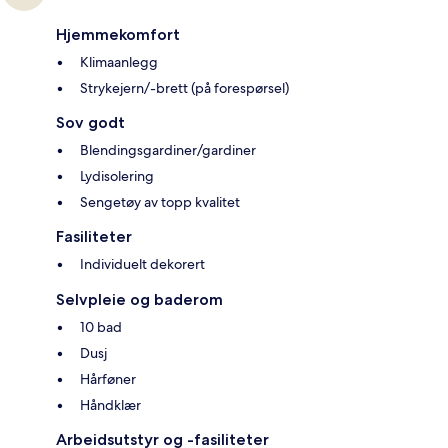
Hjemmekomfort
Klimaanlegg
Strykejern/-brett (på forespørsel)
Sov godt
Blendingsgardiner/gardiner
Lydisolering
Sengetøy av topp kvalitet
Fasiliteter
Individuelt dekorert
Selvpleie og baderom
10 bad
Dusj
Hårføner
Håndklær
Arbeidsutstyr og -fasiliteter