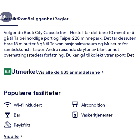
-
Hostel
rige
Neste
23+
Oversikt
Rom
Beliggenhet
Regler
Velger du Bouti City Capsule Inn - Hostel, tar det bare 10 minutter å
gå til Taipei nordlige port og Taipei 228 minnepark. Det tar dessuten
bare 15 minutter å gå til Taiwan nasjonalmuseum og Museum for
samtidskunst i Taipei. Andre reisende skryter av blant annet
overnattingsstedets forfatning. Du kan gå til kollektivtransport: Det
tar 6 minutter å gå til Taipei undergrunnsstasjon og 7 minutter å gå
til Ximen stasjon.
Anmeldelser
Utmerket
8,8
Vis alle de 633 anmeldelsene
8,8 av 10 –
Sengetøy av topp kvalitet, blendingsg
Populære fasiliteter
Wi-fi inkludert
Aircondition
Bar
Vaskeritjenester
Røykfritt
Vis alle