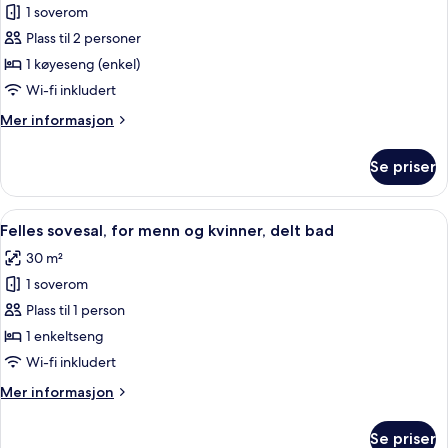
1 soverom
av
Tomannsrom
Plass til 2 personer
–
1 køyeseng (enkel)
senior
Wi-fi inkludert
Mer
Mer informasjon
informasjon
om
Se priser
Tomannsrom
–
senior
Åpne
Sengetøy av topp kvalitet, blendingsg
7
Felles sovesal, for menn og kvinner, delt bad
alle
30 m²
bildene
1 soverom
av
Felles
Plass til 1 person
sovesal,
1 enkeltseng
for
Wi-fi inkludert
menn
Mer
Mer informasjon
og
informasjon
kvinner,
om
Se priser
Felles