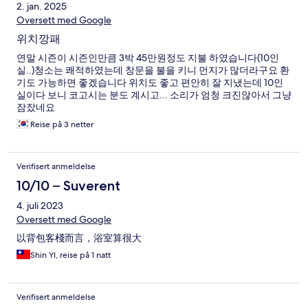
2. jan. 2025
Oversett med Google
위치깡패
연말 시즌이 시즌인만큼 3박 45만원정도 지불 하였습니다(10인
실..)청소는 쾌적하였는데 창문을 불을 키니 먼지가 많더라구요 환
기도 가능하면 좋겠습니다 위치도 좋고 편안히 잘 지냈는데 10인
실이다 보니 코고시는 분도 계시고... 소리가 엄청 크진않아서 그냥
잠잤네요
Reise på 3 netter
Verifisert anmeldelse
10/10 – Suverent
4. juli 2023
Oversett med Google
以背包客棧而言，浴室算很大
Shin YI, reise på 1 natt
Verifisert anmeldelse