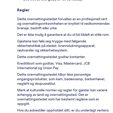
Regler
Dette overnattingsstedet forvaltes av en profesjonell vert,
og overnattingsvirksomheten er knyttet til vedkommendes
bransje, bedrift eller yrke.
Det er ikke mulig å garantere at du vil bli tildelt et stille rom.
Gjestene kan føle seg trygge med følgende
sikkerhetstiltak på stedet: brannslukningsapparat,
røykvarsler og sikkerhetssystem.
Dette overnattingsstedet godtar kontanter.
Kredittkort som godtas: Visa, Mastercard, JCB
International og Union Pay
Dette overnattingsstedet tilbyr ikke personlige
engangsprodukter, som kam, badesvamp, barberhøvel,
neglefil og skopusseklut.
Merk at kulturelle normer og regler for gjester kan variere
avhengig av land og overnattingssted. Det er
overnattingsstedet som har bestemt reglene som er
oppgitt.
Hvis du avbestiller oppholdet ditt, er du underlagt vertens