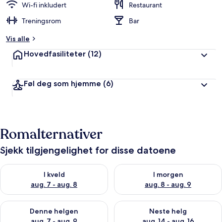
Wi-fi inkludert
Restaurant
Treningsrom
Bar
Vis alle
Hovedfasiliteter
(12)
Føl deg som hjemme
(6)
Romalternativer
Sjekk tilgjengelighet for disse datoene
Sjekk tilgjengelighet for i kveld, aug. 7 - aug. 8
Sjekk tilgjengelighet for i mor
I kveld
I morgen
aug. 7 - aug. 8
aug. 8 - aug. 9
Sjekk tilgjengelighet for denne helgen, aug. 7 - aug. 9
Sjekk tilgjengelighet for neste 
Denne helgen
Neste helg
aug. 7 - aug. 9
aug. 14 - aug. 16