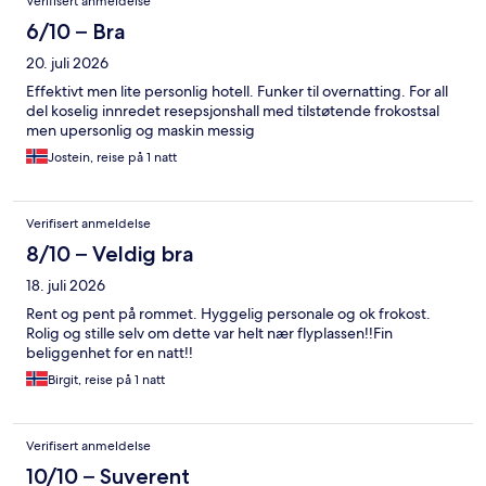
Verifisert anmeldelse
6/10 – Bra
20. juli 2026
Effektivt men lite personlig hotell. Funker til overnatting. For all
del koselig innredet resepsjonshall med tilstøtende frokostsal
men upersonlig og maskin messig
Jostein, reise på 1 natt
Verifisert anmeldelse
8/10 – Veldig bra
18. juli 2026
Rent og pent på rommet. Hyggelig personale og ok frokost.
Rolig og stille selv om dette var helt nær flyplassen!!Fin
beliggenhet for en natt!!
Birgit, reise på 1 natt
Verifisert anmeldelse
10/10 – Suverent