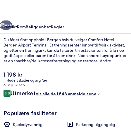
Airport
Terminal
rige
Neste
49+
Oversikt
Rom
Beliggenhet
Regler
Du får et flott opphold i Bergen hvis du velger Comfort Hotel
Bergen Airport Terminal. Et treningssenter innbyr til fysisk aktivitet,
og etter en treningsøkt kan du ta turen til restauranten for å få noe
godt å spise eller baren for å ta en drink. Noen andre høydepunkter
er en snackbar/delikatesseforretning og en terrasse. Andre
reisende liker nærheten til flyplassen og den fotgjengervennlige
beliggenheten.
Den
1 198 kr
nåværende
inkludert skatter og avgifter
prisen
6. sep.–7. sep.
Lobby-lounge
er
Anmeldelser
Utmerket
8,8
Vis alle de 1 548 anmeldelsene
1 198 kr
8,8 av 10 –
Populære fasiliteter
Kjæledyrvennlig
Parkering tilgjengelig