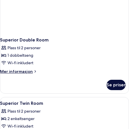
Superior Double Room
Plass til 2 personer
1 dobbeltseng
Wi-fi inkludert
Mer
Mer informasjon
informasjon
om
Se priser
Superior
Double
Room
Åpne
Skrivebord, blendingsgardiner, lydiso
1
Superior Twin Room
alle
Plass til 2 personer
bildene
2 enkeltsenger
av
Superior
Wi-fi inkludert