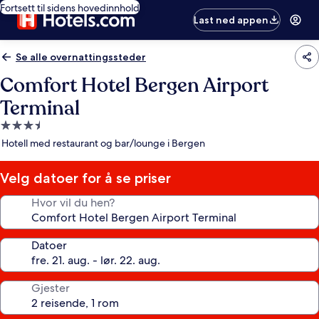
Fortsett til sidens hovedinnhold
Last ned appen
Se alle overnattingssteder
Comfort Hotel Bergen Airport
Terminal
Overnattingssted
med
Hotell med restaurant og bar/lounge i Bergen
3.5
stjerner
Velg datoer for å se priser
Hvor vil du hen?
Datoer
Gjester