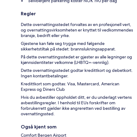
Selvbetjent parkering koster NOK 190 per dag
Regler
Dette overnattingsstedet forvaltes av en profesjonell vert,
og overnattingsvirksomheten er knyttet til vedkommendes
bransje, bedrift eller yrke.
Gjestene kan føle seg trygge med følgende
sikkerhetstiltak på stedet: brannslukningsapparat.
På dette overnattingsstedet er gjester av alle legninger og
kjønnsidentiteter velkomne (LHBTQ+-vennlig).
Dette overnattingsstedet godtar kredittkort og debetkort.
Ingen kontantbetalinger.
Kredittkort som godtas: Visa, Mastercard, American
Express og Diners Club
Hvis du avbestiller oppholdet ditt, er du underlagt vertens
avbestillingsregler. I henhold til EUs forskrifter om
forbrukerrett gjelder ikke angreretten ved bestilling av
overnattingssted.
Også kjent som
Comfort Bergen Airport