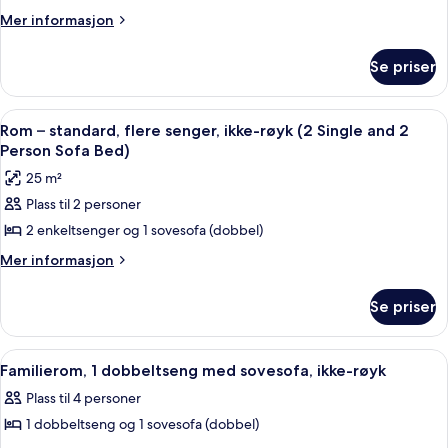
standard,
Mer
Mer informasjon
informasjon
2
om
enkeltsenger,
Se priser
Rom
tilgjengelighetstilpasset,
–
ikke-
standard,
Åpne
Rom – standard, flere senger, ikke-røy
3
2
røyk
Rom – standard, flere senger, ikke-røyk (2 Single and 2
alle
enkeltsenger,
Person Sofa Bed)
tilgjengelighetstilpasset,
bildene
25 m²
ikke-
av
røyk
Plass til 2 personer
Rom
2 enkeltsenger og 1 sovesofa (dobbel)
–
standard,
Mer
Mer informasjon
informasjon
flere
om
senger,
Se priser
Rom
ikke-
–
røyk
standard,
Åpne
Familierom, 1 dobbeltseng med sovesof
2
flere
(2
Familierom, 1 dobbeltseng med sovesofa, ikke-røyk
alle
senger,
Single
Plass til 4 personer
ikke-
bildene
and
røyk
1 dobbeltseng og 1 sovesofa (dobbel)
av
2
(2