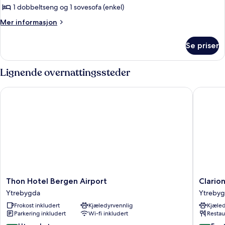
1 dobbeltseng og 1 sovesofa (enkel)
Mer
Mer informasjon
informasjon
om
Se priser
Rom
–
standard,
Lignende overnattingssteder
ikke-
røyk
Thon Hotel Bergen Airport
Clarion 
Thon
Clarion
Thon Hotel Bergen Airport
Clario
Hotel
Hotel
Ytrebygda
Ytreby
Bergen
Bergen
Frokost inkludert
Kjæledyrvennlig
Kjæled
Airport
Airport
Parkering inkludert
Wi-fi inkludert
Restau
Ytrebygda
Terminal
Ytrebyg