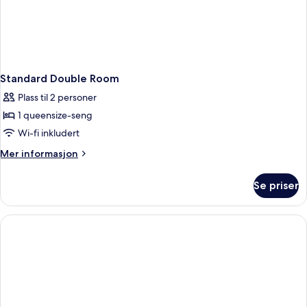
Standard Double Room
Plass til 2 personer
1 queensize-seng
Wi-fi inkludert
Mer
Mer informasjon
informasjon
om
Se priser
Standard
Double
Room