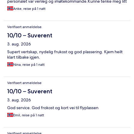
personalet var venleg og imøtekommande.Kunne tenke meg litt
meit frukt eller joghurt til frokost. Alt i alt få dere 4 av 5 stjerner.
Anke, reise på 1 natt
Kan bare anbefale hotellet. Tusen takk!
Verifisert anmeldelse
10/10 – Suverent
3. aug. 2026
Supert vertskap, nydelig frukost og god plassering. Kjem heilt
klart tilbake igjen.
Nina, reise på 1 natt
Verifisert anmeldelse
10/10 – Suverent
3. aug. 2026
God service. God frokost og kort vei til flyplassen
Emil, reise på 1 natt
Verifisert anmeldelse