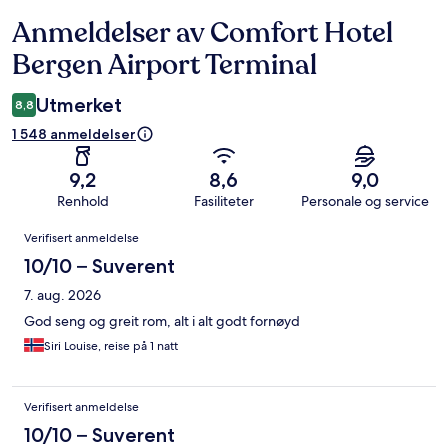
Anmeldelser av Comfort Hotel
Anmeldelser
Bergen Airport Terminal
Utmerket
8,8
1 548 anmeldelser
9,2
8,6
9,0
Renhold
Fasiliteter
Personale og service
Anmeldelser
Verifisert anmeldelse
10/10 – Suverent
7. aug. 2026
God seng og greit rom, alt i alt godt fornøyd
Siri Louise, reise på 1 natt
Verifisert anmeldelse
10/10 – Suverent