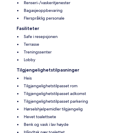
Renseri-/vaskeritjenester
Bagasjeoppbevaring
Flerspråklig personale
Fasiliteter
Safe i resepsjonen
Terrasse
Treningssenter
Lobby
Tilgjengelighetstilpasninger
Heis
Tilgjengelighetstilpasset rom
Tilgjengelighetstilpasset adkomst
Tilgjengelighetstilpasset parkering
Hørselshjelpemidler tilgjengelig
Hevet toalettsete
Benk og vask i lav høyde
Håndtak nær toalettet