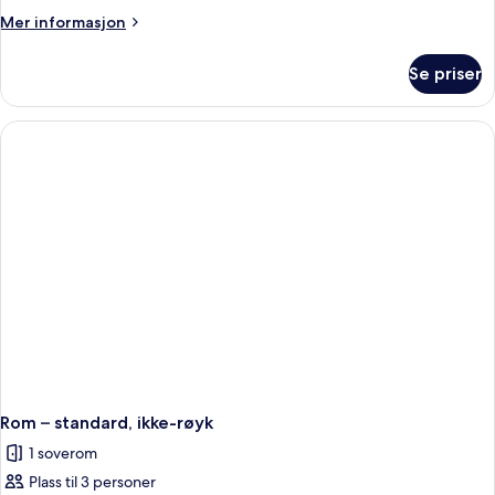
Twin
Mer
Mer informasjon
Room
informasjon
om
Se priser
Superior
Twin
Room
Rom – standard, ikke-røyk
1 soverom
Plass til 3 personer