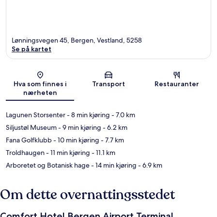
Lønningsvegen 45, Bergen, Vestland, 5258
Se på kartet
Kart
Hva som finnes i
Transport
Restauranter
nærheten
Lagunen Storsenter
- 8 min kjøring
- 7.0 km
Siljustøl Museum
- 9 min kjøring
- 6.2 km
Fana Golfklubb
- 10 min kjøring
- 7.7 km
Troldhaugen
- 11 min kjøring
- 11.1 km
Arboretet og Botanisk hage
- 14 min kjøring
- 6.9 km
Om dette overnattingsstedet
Comfort Hotel Bergen Airport Terminal