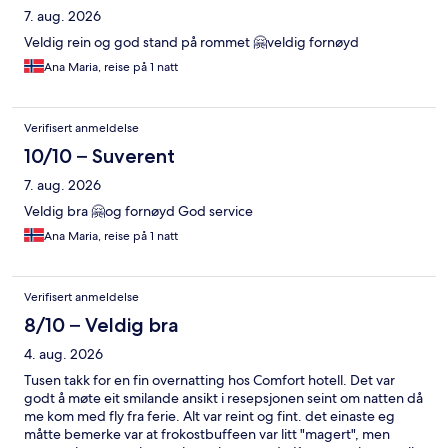
7. aug. 2026
Veldig rein og god stand på rommet 🤗veldig fornøyd
Ana Maria, reise på 1 natt
Verifisert anmeldelse
10/10 – Suverent
7. aug. 2026
Veldig bra 🤗og fornøyd God service
Ana Maria, reise på 1 natt
Verifisert anmeldelse
8/10 – Veldig bra
4. aug. 2026
Tusen takk for en fin overnatting hos Comfort hotell. Det var
godt å møte eit smilande ansikt i resepsjonen seint om natten då
me kom med fly fra ferie. Alt var reint og fint. det einaste eg
måtte bemerke var at frokostbuffeen var litt "magert", men