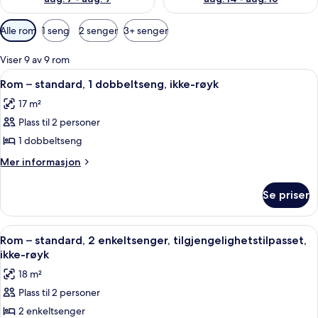
Tilgjengelige
Alle rom
1 seng
2 senger
3+ senger
filtre
for
Viser 9 av 9 rom
rom
Åpne
Rom – standard, 1 dobbeltseng, ikke-r
2
Rom – standard, 1 dobbeltseng, ikke-røyk
alle
17 m²
bildene
Plass til 2 personer
av
Rom
1 dobbeltseng
–
Mer
Mer informasjon
standard,
informasjon
om
1
Se priser
Rom
dobbeltseng,
–
ikke-
standard,
Åpne
Rom – standard, 2 enkeltsenger, tilgje
4
røyk
1
Rom – standard, 2 enkeltsenger, tilgjengelighetstilpasset,
alle
dobbeltseng,
ikke-røyk
ikke-
bildene
18 m²
røyk
av
Plass til 2 personer
Rom
2 enkeltsenger
–