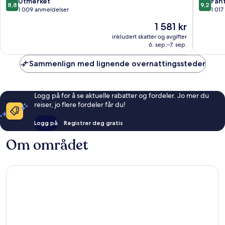
8.8
9.2
Utmerket
Fant
8,8
9,2
av
av
1 009 anmeldelser
1 01
10,
10,
Prisen
1 581 kr
Utmerket,
Fantasti
er
1 009
1 017
inkludert skatter og avgifter
1 581 kr
6. sep.–7. sep.
anmeldelser
anmelde
Sammenlign med lignende overnattingssteder
Logg på for å se aktuelle rabatter og fordeler. Jo mer du
reiser, jo flere fordeler får du!
Logg på
Registrer deg gratis
Om området