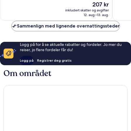
Prisen
207 kr
Bra,
Suveren
er
208
3
inkludert skatter og avgifter
207 kr
12. aug.–13. aug.
anmeldelser
anmelde
Sammenlign med lignende overnattingssteder
Logg på for å se aktuelle rabatter og fordeler. Jo mer du
reiser, jo flere fordeler får du!
Logg på
Registrer deg gratis
Om området