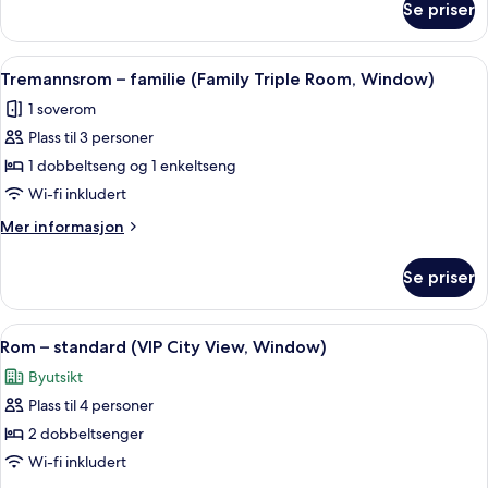
Se priser
Rom
Window)
–
deluxe
Åpne
Tremannsrom – familie (Family Triple 
4
(Deluxe
Tremannsrom – familie (Family Triple Room, Window)
alle
Room,
1 soverom
Window)
bildene
Plass til 3 personer
av
Tremannsrom
1 dobbeltseng og 1 enkeltseng
–
Wi-fi inkludert
familie
Mer
Mer informasjon
(Family
informasjon
Triple
om
Se priser
Tremannsrom
Room,
–
Window)
familie
Åpne
Safe på rommet, skrivebord og wi-fi (i
5
(Family
Rom – standard (VIP City View, Window)
alle
Triple
Byutsikt
Room,
bildene
Window)
Plass til 4 personer
av
Rom
2 dobbeltsenger
–
Wi-fi inkludert
standard