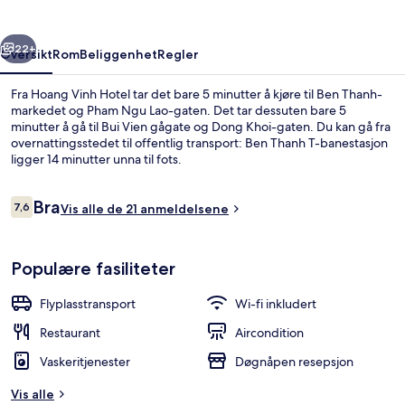
rige
Neste
22+
Oversikt
Rom
Beliggenhet
Regler
Fra Hoang Vinh Hotel tar det bare 5 minutter å kjøre til Ben Thanh-
markedet og Pham Ngu Lao-gaten. Det tar dessuten bare 5
minutter å gå til Bui Vien gågate og Dong Khoi-gaten. Du kan gå fra
overnattingsstedet til offentlig transport: Ben Thanh T-banestasjon
ligger 14 minutter unna til fots.
Anmeldelser
Bra
7,6
Vis alle de 21 anmeldelsene
7,6 av 10 –
Fasade
Populære fasiliteter
Flyplasstransport
Wi-fi inkludert
Restaurant
Aircondition
Vaskeritjenester
Døgnåpen resepsjon
Vis alle