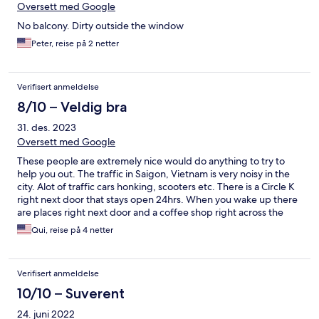
Oversett med Google
No balcony. Dirty outside the window
Peter, reise på 2 netter
Verifisert anmeldelse
8/10 – Veldig bra
31. des. 2023
Oversett med Google
These people are extremely nice would do anything to try to
help you out. The traffic in Saigon, Vietnam is very noisy in the
city. Alot of traffic cars honking, scooters etc. There is a Circle K
right next door that stays open 24hrs. When you wake up there
are places right next door and a coffee shop right across the
street. Your about a 15m walk away from the War remnant
Qui, reise på 4 netter
muesum. Everything else youll have to do a grab (uber) for a
motorbike or taxi. For the four nights i stayed there my room
was only cleaned once most places i go even in Thailand have a
Verifisert anmeldelse
door sign that tells them if you want your room cleaned or no
this place did not. I guess it all depends on where you stay as
10/10 – Suverent
well. In a more upscale hotel or resort they would have had a
24. juni 2022
possibly a more catered experience. One thing i really did not