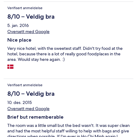
Verifisert anmeldelse
8/10 – Veldig bra
5. jan. 2016
Oversett med Google
Nice place
Very nice hotel, with the sweetest staff. Didn't try food at the
hotel, because there is a lot of really good foodplaces in the
area. Would stay here again. :)
Verifisert anmeldelse
8/10 – Veldig bra
10. des. 2015
Oversett med Google
Brief but rememberable
The room was a little small but the bed wasn't. It was super clean
and had the most helpful staff willing to help with bags and give
directions when possible. If I'm ever in Ho Chi Minh again I