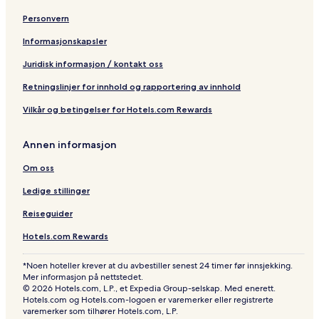
Personvern
Informasjonskapsler
Juridisk informasjon / kontakt oss
Retningslinjer for innhold og rapportering av innhold
Vilkår og betingelser for Hotels.com Rewards
Annen informasjon
Om oss
Ledige stillinger
Reiseguider
Hotels.com Rewards
*Noen hoteller krever at du avbestiller senest 24 timer før innsjekking.
Mer informasjon på nettstedet.
© 2026 Hotels.com, L.P., et Expedia Group-selskap. Med enerett.
Hotels.com og Hotels.com-logoen er varemerker eller registrerte
varemerker som tilhører Hotels.com, L.P.