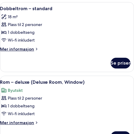
rom
Åpne
Safe på rommet, skrivebord og wi-fi (i
5
Dobbeltrom – standard
alle
18 m²
bildene
Plass til 2 personer
av
Dobbeltrom
1 dobbeltseng
–
Wi-fi inkludert
standard
Mer
Mer informasjon
informasjon
om
Se priser
Dobbeltrom
–
standard
Åpne
Safe på rommet, skrivebord og wi-fi (i
6
Rom – deluxe (Deluxe Room, Window)
alle
Byutsikt
bildene
Plass til 2 personer
av
Rom
1 dobbeltseng
–
Wi-fi inkludert
deluxe
Mer
Mer informasjon
(Deluxe
informasjon
Room,
om