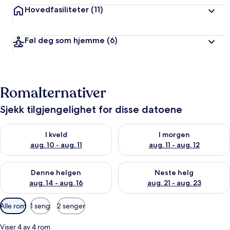
Hovedfasiliteter
(11)
Føl deg som hjemme
(6)
Romalternativer
Sjekk tilgjengelighet for disse datoene
Sjekk tilgjengelighet for i kveld, aug. 10 - aug. 11
Sjekk tilgjengelighet for i morg
I kveld
I morgen
aug. 10 - aug. 11
aug. 11 - aug. 12
Sjekk tilgjengelighet for denne helgen, aug. 14 - aug. 16
Sjekk tilgjengelighet for neste
Denne helgen
Neste helg
aug. 14 - aug. 16
aug. 21 - aug. 23
Tilgjengelige
Alle rom
1 seng
2 senger
filtre
for
Viser 4 av 4 rom