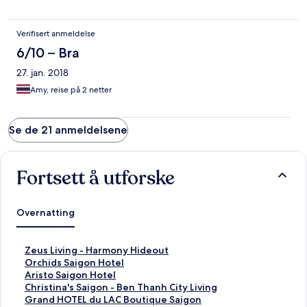
Verifisert anmeldelse
6/10 – Bra
27. jan. 2018
Amy, reise på 2 netter
Se de 21 anmeldelsene
Fortsett å utforske
Overnatting
L
Zeus Living - Harmony Hideout
i
L
Orchids Saigon Hotel
n
i
L
Aristo Saigon Hotel
k
n
i
L
Christina's Saigon - Ben Thanh City Living
s
k
n
i
L
Grand HOTEL du LAC Boutique Saigon