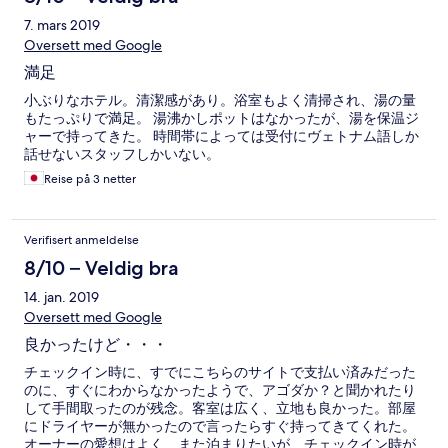
す。
7. mars 2019
Oversett med Google
満足
小ぶりなホテル。清潔感があり。浴室もよく清掃され、湯の量
もたっぷりで満足。 湯沸かしポットはなかったが、湯を保温ジ
ャーで持ってきた。 時間帯によっては受付にヴェトナム語しか
話せないスタッフしかいない。
Reise på 3 netter
Verifisert anmeldelse
8/10 – Veldig bra
14. jan. 2019
Oversett med Google
良かったけど・・・
チェックイン時に、すでにこちらのサイトで支払い済みだった
のに、すぐにわからなかったようで、アゴダか？と聞かれたり
して手間取ったのが残念。客室は広く、立地も良かった。部屋
にドライヤーが無かったので言ったらすぐ持ってきてくれた。
オーナーの愛想はよく、また泊まりたいが、チェックイン時が