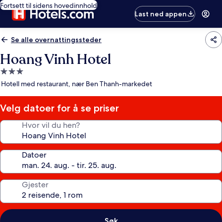
Fortsett til sidens hovedinnhold
Last ned appen
Se alle overnattingssteder
Hoang Vinh Hotel
Overnattingssted
med
Hotell med restaurant, nær Ben Thanh-markedet
3.0
stjerner
Velg datoer for å se priser
Hvor vil du hen?
Datoer
Gjester
Søk