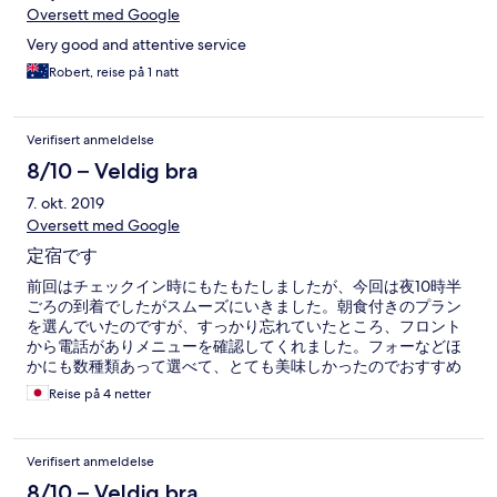
like and believe they shoild improve on is the fact that your A/C
Oversett med Google
along with all the electricity in the room would not work unless
Very good and attentive service
you slide your room key into the slot. The crappy part about that
is that is when you get back to your hotel from a hot ass day of
Robert, reise på 1 natt
walking all ar I und the city your room takes forever to cool down
. All in all for the price and budget you really cant beat it. You
truly do get what you pay for in all countires around the world I
Verifisert anmeldelse
guess.
8/10 – Veldig bra
7. okt. 2019
Oversett med Google
定宿です
前回はチェックイン時にもたもたしましたが、今回は夜10時半
ごろの到着でしたがスムーズにいきました。朝食付きのプラン
を選んでいたのですが、すっかり忘れていたところ、フロント
から電話がありメニューを確認してくれました。フォーなどほ
かにも数種類あって選べて、とても美味しかったのでおすすめ
です。なぜか4日間、一度も他の朝食利用者を見ませんでした
Reise på 4 netter
が・・・。 唯一、冷蔵庫の中にミネラルウォーターが入ってい
たので、5本飲んだところ有料だったようで、チェックアウト時
に90,000ドン請求されました。ホテルの隣がコンビニなので、
Verifisert anmeldelse
そちらで購入した方が3分の1で済みます。 フロントのスタッフ
はフレンドリーで、気持ちよく滞在できました。また利用しま
8/10 – Veldig bra