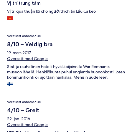
Vị trí trung tâm
Vị trí quá thuận lợi cho người thích ăn Lẩu Cá kèo
Verifisert anmeldelse
8/10 – Veldig bra
19. mars 2017
Oversett med Google
Siisti ja rauhallinen hotelli hyvällä sijainnilla War Remnants
museon lähellä. Henkilökunta puhui englantia huonohkosti, joten
kommunikointi oli ajoittain hankalaa. Menisin uudelleen.
Verifisert anmeldelse
4/10 – Greit
22. jan. 2016
Oversett med Google