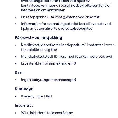
overnattingsstedet før reisen ved hjelp av
kontaktopplysningene i bestillingsbekreftelsen for å gi
informasjon om ankomsten
En resepsjonist vil ta imot gjestene ved ankomst
Informasjon fra overnattingsstedet kan bli oversatt ved
hjelp av automatiserte oversettelsesverktøy
Påkrevd ved innsjekking
Kredittkort, debetkort eller depositum i kontanter kreves
for utilsiktede utgifter
Myndighetsutstedt ID-kort med foto kan være påkrevd
Laveste alder for innsjekking er 18
Barn
Ingen babysenger (barnesenger)
Kjæledyr
Kjæledyr ikke tillatt
Internett
Wi-fi inkludert i fellesområdene