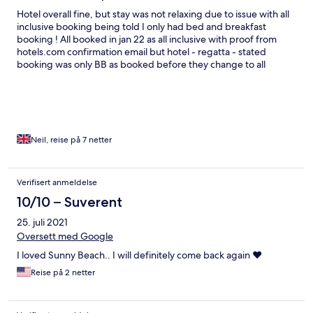
making the call. There was another interaction with him a few
Hotel overall fine, but stay was not relaxing due to issue with all
days before check-out where he assumed I'm not a guest in
inclusive booking being told I only had bed and breakfast
there, confusions are normal, but his approach was rude...You
booking ! All booked in jan 22 as all inclusive with proof from
simply can't provide this kind of front of house service...
hotels.com confirmation email but hotel - regatta - stated
booking was only BB as booked before they change to all
inclusive only in may 22, Sorry for the hotel as they had a
booking from hotels.com but my booking is all inclusive and this
was not offered, unless I paid and extra 60 BGN per day Not
getting anywhere with either party in the chain but I’m was out
of pocket?? Ongoing query, Balcony was micro small as I was
put in a corner room at the side of the building Felt like it was
Neil, reise på 7 netter
allocated to me because of my booking? Shoved in the e
corner? Avoid room 202
Verifisert anmeldelse
10/10 – Suverent
25. juli 2021
Oversett med Google
I loved Sunny Beach.. I will definitely come back again ❤️
Reise på 2 netter