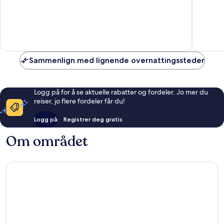
10,
10,
Suverent,
Veldig
2
bra,
anmeldelser
42
anmelde
Sammenlign med lignende overnattingssteder
Logg på for å se aktuelle rabatter og fordeler. Jo mer du
reiser, jo flere fordeler får du!
Logg på
Registrer deg gratis
Om området