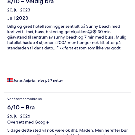
8/10 – Veldig bra
20. juli 2023
Juli 2023
Billig og greit hotell som ligger sentralt på Sunny beach med
kort vei til taxi, buss, bakeri og gatekjøkken😊☀️ 30 min
gåavstand til sentrum av sunny beach og 7 min med buss. Mulig
hotellet hadde 4 stjerner i 2007, men henger nok litt etter på
standarden til dags dato.. Fikk først et rom som ikke var godt
nok vasket, men fikk kjapt et annet rom som var bedre. Maten
var helt grei (spiste personlig kun frokost der) Fryktelig dårlig
merket for allergikere som f.eks meg selv som ikke tåler nøtter.
Her har flere hoteller noe å jobbe med 👍 Alt i alt får hotellet 2,8
av 6 stjerner
Jonas Anjaria, reise på 7 netter
Verifisert anmeldelse
6/10 – Bra
26. juli 2026
Oversett med Google
3 dage dette sted vil nok være ok ifht. Maden. Men herefter bør