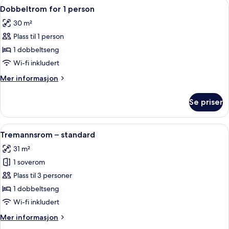
Åpne
Sengetøy av topp kvalitet, minibar, s
5
WiFi)
Dobbeltrom for 1 person
alle
30 m²
bildene
Plass til 1 person
av
Dobbeltrom
1 dobbeltseng
for
Wi-fi inkludert
1
Mer
Mer informasjon
person
informasjon
om
Se priser
Dobbeltrom
for
1
Åpne
Tremannsrom – standard | Sengetøy av
4
person
Tremannsrom – standard
alle
31 m²
bildene
1 soverom
av
Tremannsrom
Plass til 3 personer
–
1 dobbeltseng
standard
Wi-fi inkludert
Mer
Mer informasjon
informasjon