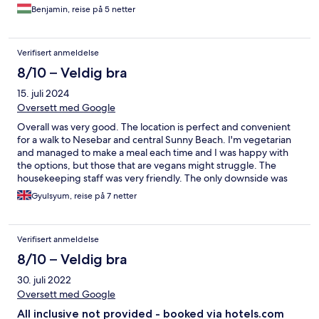
Benjamin, reise på 5 netter
Verifisert anmeldelse
8/10 – Veldig bra
15. juli 2024
Oversett med Google
Overall was very good. The location is perfect and convenient
for a walk to Nesebar and central Sunny Beach. I'm vegetarian
and managed to make a meal each time and I was happy with
the options, but those that are vegans might struggle. The
housekeeping staff was very friendly. The only downside was
one of the receptionists whose name I couldn't catch, he made
Gyulsyum, reise på 7 netter
me feel uncomfortable/unwelcome. I work in the same industry,
in fact in multiple hotels. You should never call the housekeeper
in front of the guests to ask them if something is missing from
Verifisert anmeldelse
the room, especially if you as a guests haven't caused any issues
during your stay. I'm the most introverted and quiet person who
8/10 – Veldig bra
goes on holidays just for some peaceful time, not a
30. juli 2022
troublemaker. Before i left in fact i even cleaned what i could in
my room, stripped the bed and left a tip for the housekeeper. I
Oversett med Google
had to wait for a transport and while waiting i noticed he did this
All inclusive not provided - booked via hotels.com
only to me, he waited the other guests to walk out before