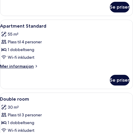
om
Se priser
Tremannsrom
–
standard
Åpne
Sengetøy av topp kvalitet, minibar, s
10
Apartment Standard
alle
55 m²
bildene
Plass til 4 personer
av
Apartment
1 dobbeltseng
Standard
Wi-fi inkludert
Mer
Mer informasjon
informasjon
om
Se priser
Apartment
Standard
Åpne
Sengetøy av topp kvalitet, minibar, s
11
Double room
alle
30 m²
bildene
Plass til 3 personer
av
Double
1 dobbeltseng
room
Wi-fi inkludert