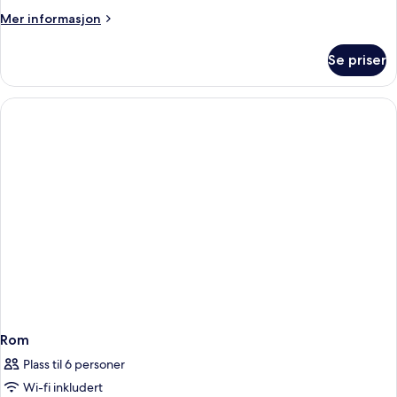
Mer
Mer informasjon
informasjon
om
Se priser
Double
room
Rom
Plass til 6 personer
Wi-fi inkludert