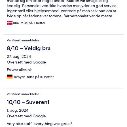
man se sig om efter noget andet. Maden var smagsløs og
kedelig. Personalet ved ikke hvordan man yder en god service.
Ingen smil eller hjælpsomhed. Ventede på man selv bad om at
fylde op når fadene var tomme. Barpersonalet var de meste
serviceminded men havde ikke sans for at lave drinks. De var så
Tina, reise på 7 netter
stærke at de ofte var udrikkelige. Poolen var god og ren. Ofte
skift af håndklæder på værelset var godt.
Verifisert anmeldelse
8/10 – Veldig bra
27. aug. 2024
Oversett med Google
Es war alles ok
Damyan, reise på 10 netter
Verifisert anmeldelse
10/10 – Suverent
1. aug. 2024
Oversett med Google
Very nice staff, everything was great!