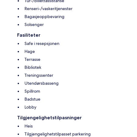
Tur-/billettassistanse
Renseri-/vaskeritjenester
Bagasjeoppbevaring
Solsenger
Fasiliteter
Safe i resepsjonen
Hage
Terrasse
Bibliotek
Treningssenter
Utendørsbasseng
Spillrom
Badstue
Lobby
Tilgjengelighetstilpasninger
Heis
Tilgjengelighetstilpasset parkering