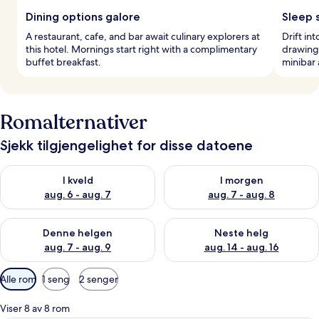
Dining options galore
Sleep 
A restaurant, cafe, and bar await culinary explorers at
Drift in
this hotel. Mornings start right with a complimentary
drawing 
buffet breakfast.
minibar 
Romalternativer
Sjekk tilgjengelighet for disse datoene
Sjekk tilgjengelighet for i kveld, aug. 6 - aug. 7
Sjekk tilgjengelighet for i mor
I kveld
I morgen
aug. 6 - aug. 7
aug. 7 - aug. 8
Sjekk tilgjengelighet for denne helgen, aug. 7 - aug. 9
Sjekk tilgjengelighet for neste 
Denne helgen
Neste helg
aug. 7 - aug. 9
aug. 14 - aug. 16
Tilgjengelige
Alle rom
1 seng
2 senger
filtre
for
Viser 8 av 8 rom