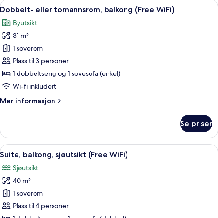
rom
Åpne
Sengetøy av topp kvalitet, minibar, s
8
Dobbelt- eller tomannsrom, balkong (Free WiFi)
alle
Byutsikt
bildene
31 m²
av
Dobbelt-
1 soverom
eller
Plass til 3 personer
tomannsrom,
1 dobbeltseng og 1 sovesofa (enkel)
balkong
Wi-fi inkludert
(Free
Mer
Mer informasjon
WiFi)
informasjon
om
Se priser
Dobbelt-
eller
tomannsrom,
Åpne
Suite, balkong, sjøutsikt (Free WiFi) 
10
balkong
Suite, balkong, sjøutsikt (Free WiFi)
alle
(Free
Sjøutsikt
WiFi)
bildene
40 m²
av
Suite,
1 soverom
balkong,
Plass til 4 personer
sjøutsikt