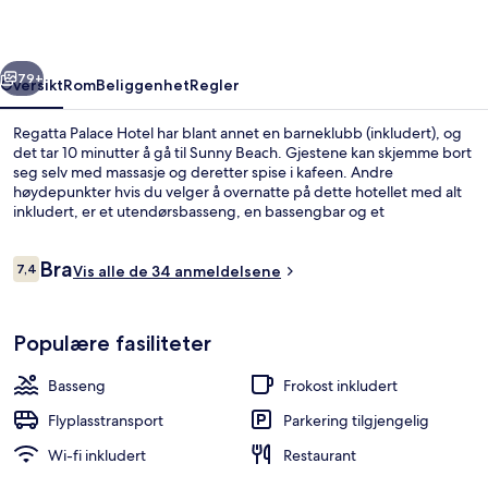
rige
Neste
79+
Oversikt
Rom
Beliggenhet
Regler
Regatta Palace Hotel har blant annet en barneklubb (inkludert), og
det tar 10 minutter å gå til Sunny Beach. Gjestene kan skjemme bort
seg selv med massasje og deretter spise i kafeen. Andre
høydepunkter hvis du velger å overnatte på dette hotellet med alt
inkludert, er et utendørsbasseng, en bassengbar og et
treningssenter.
Anmeldelser
Bra
7,4
Vis alle de 34 anmeldelsene
7,4 av 10 –
Badstue
Populære fasiliteter
Basseng
Frokost inkludert
Flyplasstransport
Parkering tilgjengelig
Wi-fi inkludert
Restaurant