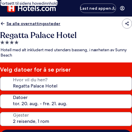
Fortsett til sidens hovedinnhold
Last ned appen
Se alle overnattingssteder
Regatta Palace Hotel
Overnattingssted
med
Hotell med alt inkludert med utendørs basseng, i nærheten av Sunny
4.0
Beach
stjerner
Velg datoer for å se priser
Hvor vil du hen?
Datoer
Gjester