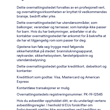
Dette overnattingsstedet forvaltes av en profesjonell vert,
og overnattingsvirksomheten er knyttet til vedkommendes
bransje, bedrift eller yrke.
Dette overnattingsstedet har utendørsområder, som
balkonger, verandaer og terrasser, som kanskje ikke passer
for barn. Hvis du har bekymringer, anbefaler vi at du
kontakter overnattingsstedet før ankomst for å bekrefte at
de har et tilgjengelig rom som passer for deg.
Gjestene kan føle seg trygge med følgende
sikkerhetstiltak på stedet: brannslukningsapparat,
røykvarsler, sikkerhetssystem, førstehjelpsskrin og
utendørsbelysning.
Dette overnattingsstedet godtar kredittkort, debetkort og
kontanter.
Kredittkort som godtas: Visa, Mastercard og American
Express
Kontantløse transaksjoner er mulig.
Overnattingsstedets registreringsnummer: PK-19-12545
Hvis du avbestiller oppholdet ditt, er du underlagt vertens
avbestillingsregler. I henhold til EUs forskrifter om
forbrukerrett gjelder ikke angreretten ved bestilling av