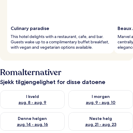
Culinary paradise
Beaux 
This hotel delights with a restaurant, cafe, and bar.
Marvel a
Guests wake up to a complimentary buffet breakfast,
centrall
with vegan and vegetarian options available.
elegance
Romalternativer
Sjekk tilgjengelighet for disse datoene
Sjekk tilgjengelighet for i kveld, aug. 8 - aug. 9
Sjekk tilgjengelighet for i mor
I kveld
I morgen
aug. 8 - aug. 9
aug. 9 - aug. 10
Sjekk tilgjengelighet for denne helgen, aug. 14 - aug. 16
Sjekk tilgjengelighet for neste
Denne helgen
Neste helg
aug. 14 - aug. 16
aug. 21 - aug. 23