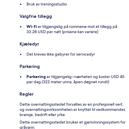
Bruk av treningsstudio
Valgfrie tillegg
Wi-fi
er tilgjengelig på rommene mot et tillegg på
33.28 USD per natt (prisene kan variere)
Kjæledyr
Det kreves ikke gebyrer for servicedyr
Parkering
Parkering
er tilgjengelig i nærheten og koster USD 45
per dag (322 meter unna, åpen døgnet rundt)
Regler
Dette overnattingsstedet forvaltes av en profesjonell vert,
og overnattingsvirksomheten er knyttet til vedkommendes
bransje, bedrift eller yrke.
Dette overnattingsstedet bruker et gjenvinningssystem for
gråvann.