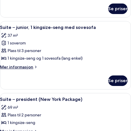
om
Se priser
Familiesuite
Åpne
Safe på rommet, skrivebord, strykejer
4
Suite – junior, 1 kingsize-seng med sovesofa
alle
37 m²
bildene
1 soverom
av
Suite
Plass til 3 personer
–
1 kingsize-seng og 1 sovesofa (lang enkel)
junior,
Mer
Mer informasjon
1
informasjon
kingsize-
om
Se priser
Suite
seng
–
med
junior,
Åpne
Safe på rommet, skrivebord, strykejer
sovesofa
4
1
Suite – president (New York Package)
alle
kingsize-
69 m²
seng
bildene
med
Plass til 2 personer
av
sovesofa
Suite
1 kingsize-seng
–
Mer