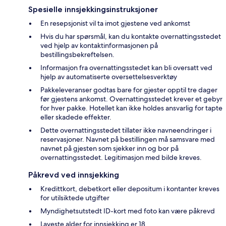
Spesielle innsjekkingsinstruksjoner
En resepsjonist vil ta imot gjestene ved ankomst
Hvis du har spørsmål, kan du kontakte overnattingsstedet
ved hjelp av kontaktinformasjonen på
bestillingsbekreftelsen.
Informasjon fra overnattingsstedet kan bli oversatt ved
hjelp av automatiserte oversettelsesverktøy
Pakkeleveranser godtas bare for gjester opptil tre dager
før gjestens ankomst. Overnattingsstedet krever et gebyr
for hver pakke. Hotellet kan ikke holdes ansvarlig for tapte
eller skadede effekter.
Dette overnattingsstedet tillater ikke navneendringer i
reservasjoner. Navnet på bestillingen må samsvare med
navnet på gjesten som sjekker inn og bor på
overnattingsstedet. Legitimasjon med bilde kreves.
Påkrevd ved innsjekking
Kredittkort, debetkort eller depositum i kontanter kreves
for utilsiktede utgifter
Myndighetsutstedt ID-kort med foto kan være påkrevd
Laveste alder for innsjekking er 18