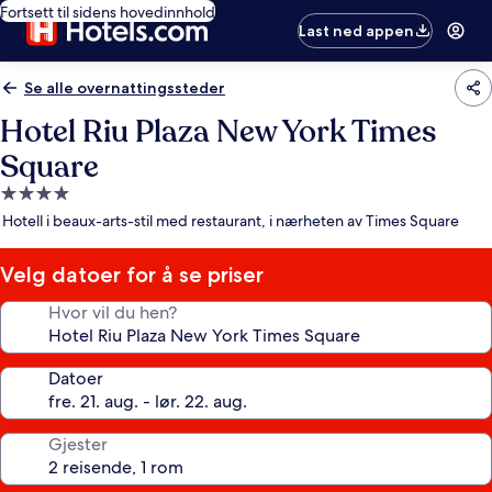
Fortsett til sidens hovedinnhold
Last ned appen
Se alle overnattingssteder
Hotel Riu Plaza New York Times
Square
Overnattingssted
med
Hotell i beaux-arts-stil med restaurant, i nærheten av Times Square
4.0
stjerner
Velg datoer for å se priser
Hvor vil du hen?
Datoer
Gjester