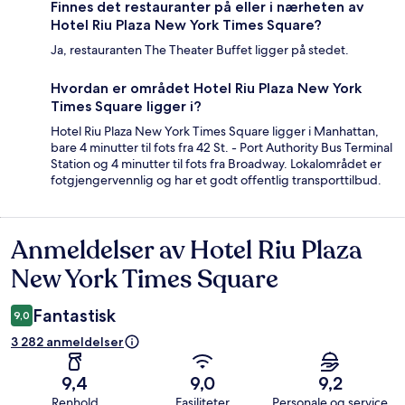
Finnes det restauranter på eller i nærheten av
Hotel Riu Plaza New York Times Square?
Ja, restauranten The Theater Buffet ligger på stedet.
Hvordan er området Hotel Riu Plaza New York
Times Square ligger i?
Hotel Riu Plaza New York Times Square ligger i Manhattan,
bare 4 minutter til fots fra 42 St. - Port Authority Bus Terminal
Station og 4 minutter til fots fra Broadway. Lokalområdet er
fotgjengervennlig og har et godt offentlig transporttilbud.
Anmeldelser av Hotel Riu Plaza
Anmeldelser
New York Times Square
Fantastisk
9,0
3 282 anmeldelser
9,4
9,0
9,2
Renhold
Fasiliteter
Personale og service