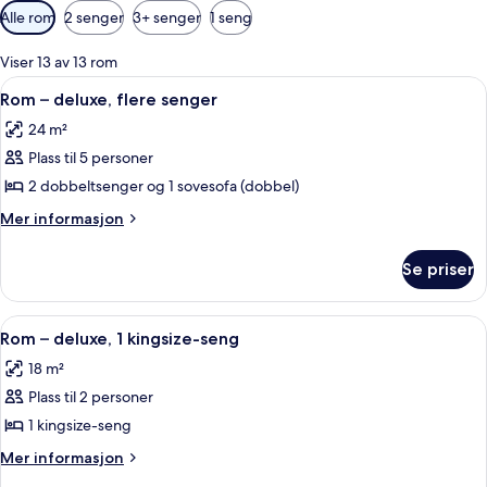
Tilgjengelige
Alle rom
2 senger
3+ senger
1 seng
filtre
for
Viser 13 av 13 rom
rom
Åpne
Safe på rommet, skrivebord, strykejer
6
Rom – deluxe, flere senger
alle
24 m²
bildene
Plass til 5 personer
av
Rom
2 dobbeltsenger og 1 sovesofa (dobbel)
–
Mer
Mer informasjon
deluxe,
informasjon
om
flere
Se priser
Rom
senger
–
deluxe,
Åpne
Safe på rommet, skrivebord, strykejer
7
flere
Rom – deluxe, 1 kingsize-seng
alle
senger
18 m²
bildene
Plass til 2 personer
av
Rom
1 kingsize-seng
–
Mer
Mer informasjon
deluxe,
informasjon