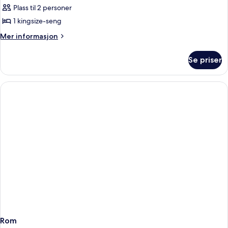
Superior
Plass til 2 personer
Room
1 kingsize-seng
with
Mer
Mer informasjon
Views,
informasjon
1
om
Se priser
Deluxe
king
Superior
bed
Room
with
Views,
1
king
bed
Rom