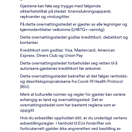
Gjestene kan føle seg trygge med følgende
sikkerhetstiltak på stedet: brannslukningsapparat,
røykvarsler og vindusgitter.
På dette overnattingsstedet er gjester av alle legninger og
kjønnsidentiteter velkomne (LHBTQ+-vennlig).
Dette overnattingsstedet godtar kredittkort, debetkort og
kontanter.
Kredittkort som godtas: Visa, Mastercard, American
Express, Diners Club og Union Pay
Dette overnattingsstedet forbeholder seg retten til å
autorisere gjestenes kredittkort før ankomst.
Dette overnattingsstedet bekrefter at det følger renholds-
og desinfeksjonspraksisene fra Covid-19 Health Protocol
(RIU).
Merk at kulturelle normer og regler for gjester kan variere
avhengig av land og overnattingssted. Det er
overnattingsstedet som har bestemt reglene som er
oppgitt.
Hvis du avbestiller oppholdet ditt, er du underlagt vertens
avbestillingsregler. I henhold til EUs forskrifter om
forbrukerrett gjelder ikke angreretten ved bestilling av