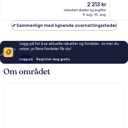
Prisen
2 213 kr
Utmerke
3 875
er
5 990
anmeldelser
inkludert skatter og avgifter
2 213 kr
anmelde
9. aug.–10. aug.
Sammenlign med lignende overnattingssteder
Logg på for å se aktuelle rabatter og fordeler. Jo mer du
reiser, jo flere fordeler får du!
Logg på
Registrer deg gratis
Om området