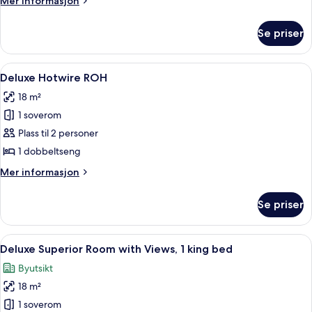
Mer informasjon
president
informasjon
om
(New
Se priser
Suite
York
–
Package)
president
Åpne
Safe på rommet, skrivebord, strykejer
6
(New
Deluxe Hotwire ROH
alle
York
18 m²
Package)
bildene
1 soverom
av
Deluxe
Plass til 2 personer
Hotwire
1 dobbeltseng
ROH
Mer
Mer informasjon
informasjon
om
Se priser
Deluxe
Hotwire
ROH
Åpne
Safe på rommet, skrivebord, strykejer
9
Deluxe Superior Room with Views, 1 king bed
alle
Byutsikt
bildene
18 m²
av
Deluxe
1 soverom