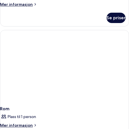
Mer
Mer informasjon
informasjon
om
Se priser
Rom
Rom
Plass til 1 person
Mer
Mer informasjon