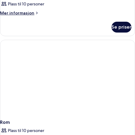
Plass til 10 personer
Mer
Mer informasjon
informasjon
om
Se priser
Rom
Rom
Plass til 10 personer