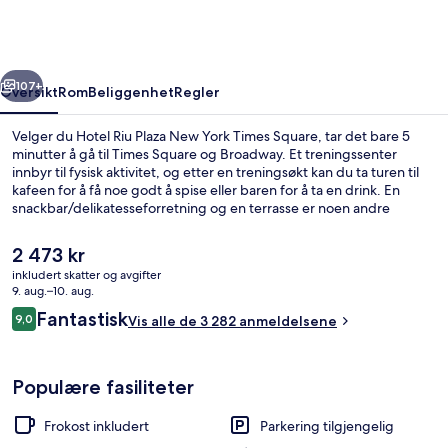
New
York
Times
rige
Neste
Square
107+
Oversikt
Rom
Beliggenhet
Regler
Velger du Hotel Riu Plaza New York Times Square, tar det bare 5
minutter å gå til Times Square og Broadway. Et treningssenter
innbyr til fysisk aktivitet, og etter en treningsøkt kan du ta turen til
kafeen for å få noe godt å spise eller baren for å ta en drink. En
snackbar/delikatesseforretning og en terrasse er noen andre
høydepunkter her. Andre reisende liker at det er kort avstand til
kollektivtransport: Det tar 4 minutter å gå til 42 St. - Port Authority
Den
2 473 kr
Bus Terminal Station og 4 minutter å gå til 50 St. Station (8th Av.).
nåværende
inkludert skatter og avgifter
prisen
9. aug.–10. aug.
Fasade
er
Anmeldelser
Fantastisk
9,0
Vis alle de 3 282 anmeldelsene
2 473 kr
9,0 av 10 –
Populære fasiliteter
Frokost inkludert
Parkering tilgjengelig