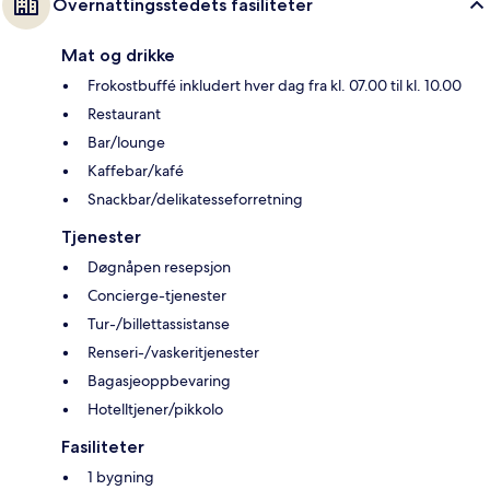
Overnattingsstedets fasiliteter
Mat og drikke
Frokostbuffé inkludert hver dag fra kl. 07.00 til kl. 10.00
Restaurant
Bar/lounge
Kaffebar/kafé
Snackbar/delikatesseforretning
Tjenester
Døgnåpen resepsjon
Concierge-tjenester
Tur-/billettassistanse
Renseri-/vaskeritjenester
Bagasjeoppbevaring
Hotelltjener/pikkolo
Fasiliteter
1 bygning