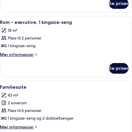
2
Se priser
Rom
dobbeltsenger
–
deluxe,
Åpne
Safe på rommet, skrivebord, strykejer
5
2
Rom – executive, 1 kingsize-seng
alle
dobbeltsenger
18 m²
bildene
Plass til 2 personer
av
Rom
1 kingsize-seng
–
Mer
Mer informasjon
executive,
informasjon
om
1
Se priser
Rom
kingsize-
–
seng
executive,
Åpne
Familiesuite | Safe på rommet, skriveb
5
1
Familiesuite
alle
kingsize-
43 m²
seng
bildene
2 soverom
av
Familiesuite
Plass til 6 personer
1 kingsize-seng og 2 dobbeltsenger
Mer
Mer informasjon
informasjon