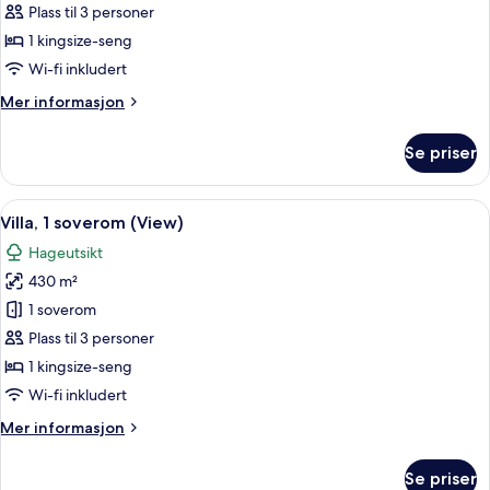
1
King
Plass til 3 personer
Bed)
soverom,
1 kingsize-seng
resort-
Wi-fi inkludert
utsikt
Mer
Mer informasjon
(Mandapa
informasjon
Suite,
om
Se priser
1
Suite,
1
King
soverom,
Åpne
Villa, 1 soverom (View) | Basseng | Ut
Bed)
16
resort-
Villa, 1 soverom (View)
alle
utsikt
Hageutsikt
(Mandapa
bildene
Suite,
430 m²
av
1
Villa,
1 soverom
King
1
Bed)
Plass til 3 personer
soverom
1 kingsize-seng
(View)
Wi-fi inkludert
Mer
Mer informasjon
informasjon
om
Se priser
Villa,