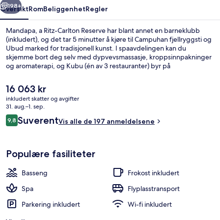
198+
Oversikt
Rom
Beliggenhet
Regler
Mandapa, a Ritz-Carlton Reserve har blant annet en barneklubb
(inkludert), og det tar 5 minutter å kjøre til Campuhan fjellryggsti og
Ubud marked for tradisjonell kunst. I spaavdelingen kan du
skjemme bort deg selv med dypvevsmassasje, kroppsinnpakninger
og aromaterapi, og Kubu (én av 3 restauranter) byr på
internasjonale retter og serverer middag. Andre høydepunkter på
dette resort-hotellet i luksuriøs stil er blant annet 2 barer/lounger, et
Den
16 063 kr
utendørsbasseng og en bassengbar. Mange reisende liker den
nåværende
inkludert skatter og avgifter
vennlige betjeningen.
prisen
31. aug.–1. sep.
3 restauranter: frokost, lunsj, middag 
er
Anmeldelser
Suverent
9,8
Vis alle de 197 anmeldelsene
16 063 kr
9,8 av 10 –
Populære fasiliteter
Basseng
Frokost inkludert
Spa
Flyplasstransport
Parkering inkludert
Wi-fi inkludert