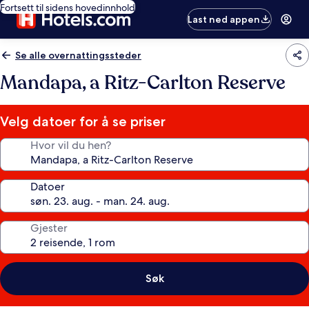
Fortsett til sidens hovedinnhold
Last ned appen
Se alle overnattingssteder
Mandapa, a Ritz-Carlton Reserve
Velg datoer for å se priser
Hvor vil du hen?
Datoer
Gjester
Søk