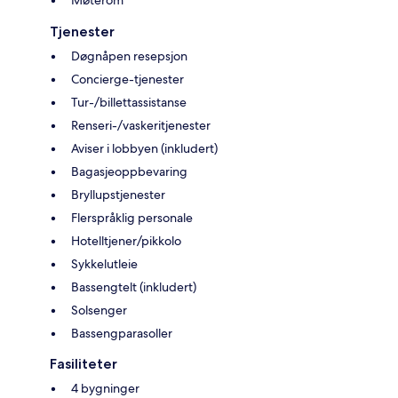
Tjenester
Døgnåpen resepsjon
Concierge-tjenester
Tur-/billettassistanse
Renseri-/vaskeritjenester
Aviser i lobbyen (inkludert)
Bagasjeoppbevaring
Bryllupstjenester
Flerspråklig personale
Hotelltjener/pikkolo
Sykkelutleie
Bassengtelt (inkludert)
Solsenger
Bassengparasoller
Fasiliteter
4 bygninger