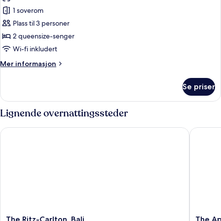
Suite,
1 soverom
1
soverom,
Plass til 3 personer
resort-
2 queensize-senger
utsikt
Wi-fi inkludert
(Reserve
Mer
Mer informasjon
Suite,
informasjon
2
om
Se priser
Suite,
Queen
1
Beds)
soverom,
Lignende overnattingssteder
resort-
utsikt
The Ritz-Carlton, Bali
The Apur
(Reserve
Suite,
2
Queen
Beds)
The
The
The Ritz-Carlton, Bali
The Ap