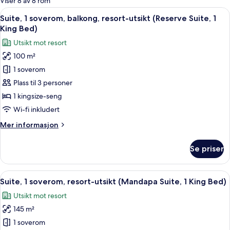
Viser 8 av 8 rom
rom
Åpne
Suite, 1 soverom, balkong, resort-uts
13
Suite, 1 soverom, balkong, resort-utsikt (Reserve Suite, 1
alle
King Bed)
bildene
Utsikt mot resort
av
100 m²
Suite,
1 soverom
1
soverom,
Plass til 3 personer
balkong,
1 kingsize-seng
resort-
Wi-fi inkludert
utsikt
Mer
Mer informasjon
(Reserve
informasjon
Suite,
om
Se priser
Suite,
1
1
King
soverom,
Åpne
En 48-tommers LED-TV med digitale ka
Bed)
13
balkong,
Suite, 1 soverom, resort-utsikt (Mandapa Suite, 1 King Bed)
alle
resort-
Utsikt mot resort
utsikt
bildene
(Reserve
145 m²
av
Suite,
Suite,
1 soverom
1