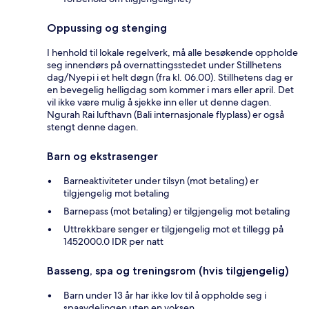
Oppussing og stenging
I henhold til lokale regelverk, må alle besøkende oppholde
seg innendørs på overnattingsstedet under Stillhetens
dag/Nyepi i et helt døgn (fra kl. 06.00). Stillhetens dag er
en bevegelig helligdag som kommer i mars eller april. Det
vil ikke være mulig å sjekke inn eller ut denne dagen.
Ngurah Rai lufthavn (Bali internasjonale flyplass) er også
stengt denne dagen.
Barn og ekstrasenger
Barneaktiviteter under tilsyn (mot betaling) er
tilgjengelig mot betaling
Barnepass (mot betaling) er tilgjengelig mot betaling
Uttrekkbare senger er tilgjengelig mot et tillegg på
1452000.0 IDR per natt
Basseng, spa og treningsrom (hvis tilgjengelig)
Barn under 13 år har ikke lov til å oppholde seg i
spaavdelingen uten en voksen