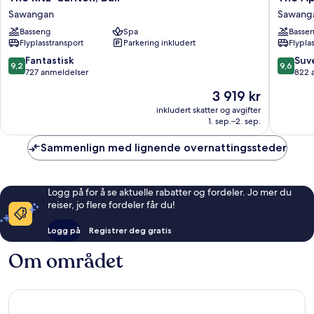
Ritz-
Apurva
Sawangan
Sawang
Carlton,
Kempins
Basseng
Spa
Basse
Bali
Bali
Flyplasstransport
Parkering inkludert
Flypla
Sawangan
Sawang
9.2
9.6
Fantastisk
Suv
9,2
9,6
av
av
727 anmeldelser
822 
10,
10,
Prisen
3 919 kr
Fantastisk,
Suveren
er
727
822
inkludert skatter og avgifter
3 919 kr
1. sep.–2. sep.
anmeldelser
anmelde
Sammenlign med lignende overnattingssteder
Logg på for å se aktuelle rabatter og fordeler. Jo mer du
reiser, jo flere fordeler får du!
Logg på
Registrer deg gratis
Om området