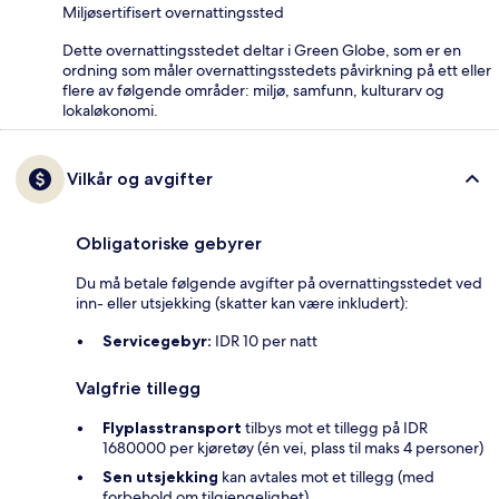
Miljøsertifisert overnattingssted
Dette overnattingsstedet deltar i Green Globe, som er en
ordning som måler overnattingsstedets påvirkning på ett eller
flere av følgende områder: miljø, samfunn, kulturarv og
lokaløkonomi.
Vilkår og avgifter
Obligatoriske gebyrer
Du må betale følgende avgifter på overnattingsstedet ved
inn- eller utsjekking (skatter kan være inkludert):
Servicegebyr:
IDR 10 per natt
Valgfrie tillegg
Flyplasstransport
tilbys mot et tillegg på IDR
1680000 per kjøretøy (én vei, plass til maks 4 personer)
Sen utsjekking
kan avtales mot et tillegg (med
forbehold om tilgjengelighet)