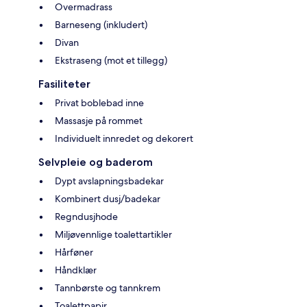
Overmadrass
Barneseng (inkludert)
Divan
Ekstraseng (mot et tillegg)
Fasiliteter
Privat boblebad inne
Massasje på rommet
Individuelt innredet og dekorert
Selvpleie og baderom
Dypt avslapningsbadekar
Kombinert dusj/badekar
Regndusjhode
Miljøvennlige toalettartikler
Hårføner
Håndklær
Tannbørste og tannkrem
Toalettpapir