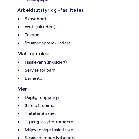
Arbeidsutstyr og -fasiliteter
Skrivebord
Wi-fi (inkludert)
Telefon
Strømadaptere/-ladere
Mat og drikke
Flaskevann (inkludert)
Servise for barn
Barnestol
Mer
Daglig rengjøring
Safe på rommet
Tilstøtende rom
Tilgang via ytre korridorer
Miljøvennlige toalettsaker
Strømsparende lysbrytere