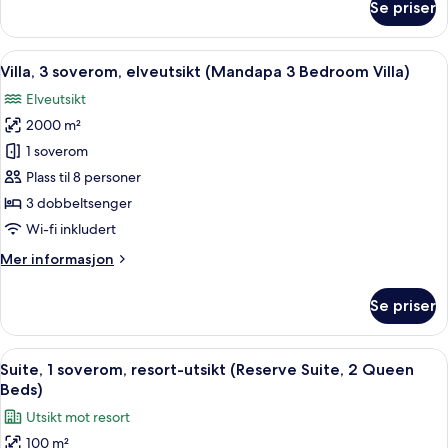
Se priser
Villa)
Villa,
2
soverom,
Åpne
Villa, 3 soverom, elveutsikt (Mandapa 
17
elveutsikt
Villa, 3 soverom, elveutsikt (Mandapa 3 Bedroom Villa)
alle
(Reserve
Elveutsikt
2
bildene
Bedroom
2000 m²
av
Villa)
Villa,
1 soverom
3
Plass til 8 personer
soverom,
3 dobbeltsenger
elveutsikt
Wi-fi inkludert
(Mandapa
Mer
Mer informasjon
3
informasjon
Bedroom
om
Se priser
Villa)
Villa,
3
soverom,
Åpne
Italienske Frette-laken, sengetøy av 
9
elveutsikt
Suite, 1 soverom, resort-utsikt (Reserve Suite, 2 Queen
alle
(Mandapa
Beds)
3
bildene
Utsikt mot resort
Bedroom
av
Villa)
100 m²