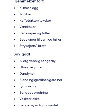
Hjemmekomfort
Klimaanlegg
Minibar
Kaffetrakter/tekoker
Vannkoker
Badekåper og tøfler
Badekåper til barn og tøfler
Strykejern/-brett
Sov godt
Allergivennlig sengetøy
Utvalg av puter
Dundyner
Blendingsgardiner/gardiner
Lydisolering
Sengeoppredning
Vekkerklokke
Sengetøy av topp kvalitet