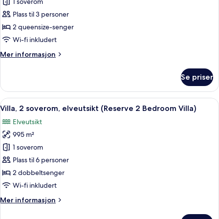
1 soverom
1
Bed)
soverom,
Plass til 3 personer
resort-
2 queensize-senger
utsikt
Wi-fi inkludert
(Mandapa
Mer
Mer informasjon
Suite,
informasjon
2
om
Se priser
Suite,
Queen
1
Beds)
soverom,
Åpne
Villa, 2 soverom, elveutsikt (Reserve 
12
resort-
Villa, 2 soverom, elveutsikt (Reserve 2 Bedroom Villa)
alle
utsikt
Elveutsikt
(Mandapa
bildene
Suite,
995 m²
av
2
Villa,
1 soverom
Queen
2
Beds)
Plass til 6 personer
soverom,
2 dobbeltsenger
elveutsikt
Wi-fi inkludert
(Reserve
Mer
Mer informasjon
2
informasjon
Bedroom
om