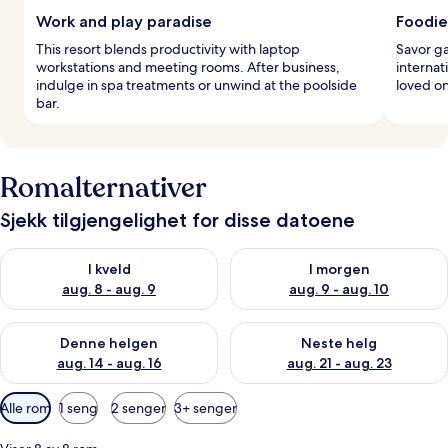
Work and play paradise
Foodie
This resort blends productivity with laptop
Savor ga
workstations and meeting rooms. After business,
internat
indulge in spa treatments or unwind at the poolside
loved on
bar.
Romalternativer
Sjekk tilgjengelighet for disse datoene
Sjekk tilgjengelighet for i kveld, aug. 8 - aug. 9
Sjekk tilgjengelighet for i mor
I kveld
I morgen
aug. 8 - aug. 9
aug. 9 - aug. 10
Sjekk tilgjengelighet for denne helgen, aug. 14 - aug. 16
Sjekk tilgjengelighet for neste
Denne helgen
Neste helg
aug. 14 - aug. 16
aug. 21 - aug. 23
Tilgjengelige
Alle rom
1 seng
2 senger
3+ senger
filtre
for