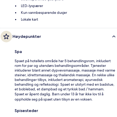
LED-lyspærer
Kun vannbesparende dusjer
Lokale kart
Høydepunkter
Spa
Spaet på hotellets område har 5 behandlingsrom, inkludert
rom for par og utendørs behandlingsområder. Tjenester
inkluderer blant annet dypvevsmassasje, massasje med varme
steiner, idrettsmassasje og thailandsk massasje. En rekke ulike
behandlinger tilbys, inkludert aromaterapi, ayurvedisk
behandling og refleksologi. Spaet er utstyrt med en badstue,
et boblebad, et dampbad og et tyrkisk bad / hammam.
Spaet er åpent daglig. Barn under 13 år har ikke lov til å
oppholde seg på spaet uten tilsyn av en voksen.
Spisesteder