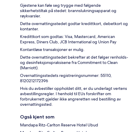
Gjestene kan føle seg trygge med følgende
sikkerhetstiltak på stedet: brannslukningsapparat og
røykvarsler.
Dette overnattingsstedet godtar kredittkort, debetkort og
kontanter.
Kredittkort som godtas: Visa, Mastercard, American
Express, Diners Club, JCB International og Union Pay
Kontantløse transaksjoner er mulig.
Dette overnattingsstedet bekrefter at det følger renholds-
og desinfeksjonspraksisene fra Commitment to Clean
(Marriott).
Overnattingsstedets registreringsnummer: 55110,
8120212172396
Hvis du avbestiller oppholdet ditt, er du underlagt vertens
avbestillingsregler. I henhold til EUs forskrifter om
forbrukerrett gjelder ikke angreretten ved bestilling av
overnattingssted.
Også kjent som
Mandapa Ritz-Carlton Reserve Hotel Ubud