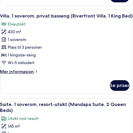
1
soverom
Åpne
Italienske Frette-laken, sengetøy av 
18
(View)
Villa, 1 soverom, privat basseng (Riverfront Villa, 1 King Bed)
alle
Elveutsikt
bildene
430 m²
av
Villa,
1 soverom
1
Plass til 3 personer
soverom,
1 kingsize-seng
privat
Wi-fi inkludert
basseng
Mer
Mer informasjon
(Riverfront
informasjon
Villa,
om
Se priser
1
Villa,
1
King
soverom,
Åpne
En 48-tommers LED-TV med digitale ka
Bed)
12
privat
Suite, 1 soverom, resort-utsikt (Mandapa Suite, 2 Queen
alle
basseng
Beds)
(Riverfront
bildene
Utsikt mot resort
Villa,
av
1
145 m²
Suite,
King