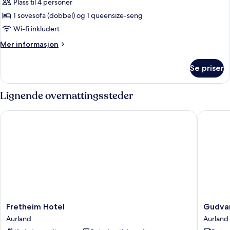
Familierom
Plass til 4 personer
1 sovesofa (dobbel) og 1 queensize-seng
Wi-fi inkludert
Mer
Mer informasjon
informasjon
om
Se priser
Familierom
Lignende overnattingssteder
Fretheim Hotel
Gudvange
Fretheim
Gudvan
Fretheim Hotel
Gudvan
Hotel
Fjordtell
Aurland
Aurland
Aurland
Aurland