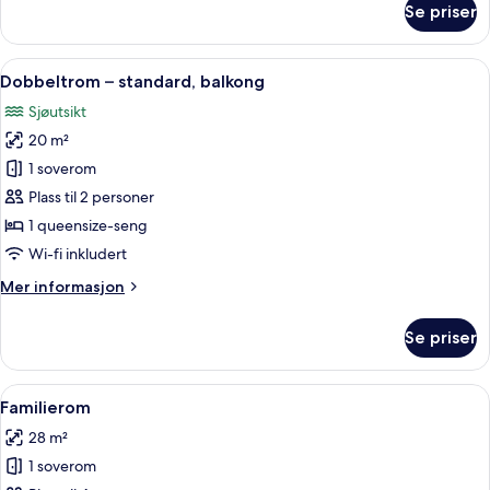
Se priser
Økonomi-
dobbeltrom,
balkong
Åpne
Dobbeltrom – standard, balkong | Minib
4
Dobbeltrom – standard, balkong
alle
Sjøutsikt
bildene
20 m²
av
Dobbeltrom
1 soverom
–
Plass til 2 personer
standard,
1 queensize-seng
balkong
Wi-fi inkludert
Mer
Mer informasjon
informasjon
om
Se priser
Dobbeltrom
–
standard,
Åpne
Familierom | Minibar, blendingsgardiner
5
balkong
Familierom
alle
28 m²
bildene
1 soverom
av