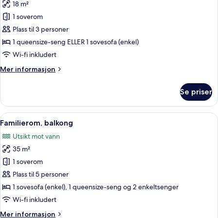
18 m²
av
To-
1 soverom
eller
Plass til 3 personer
tremannsrom
1 queensize-seng ELLER 1 sovesofa (enkel)
med
Wi-fi inkludert
balkong
Mer
Mer informasjon
informasjon
om
Se priser
To-
eller
tremannsrom
Åpne
Familierom, balkong | Minibar, blendin
9
med
Familierom, balkong
alle
balkong
Utsikt mot vann
bildene
35 m²
av
Familierom,
1 soverom
balkong
Plass til 5 personer
1 sovesofa (enkel), 1 queensize-seng og 2 enkeltsenger
Wi-fi inkludert
Mer
Mer informasjon