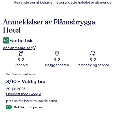
Reisende sier at beliggenheten til dette hotellet er glimrende.
Anmeldelser av Flåmsbrygga
Anmeldelser
Hotel
Fantastisk
9,0
655 anmeldelser
9,2
9,2
9,2
Renhold
Beliggenheten
Personale og service
Anmeldelser
Verifisert anmeldelse
8/10 – Veldig bra
20. juli 2026
Oversett med Google
precisa melhorar roupa de cama,
EDNALVA, reise på 1 natt