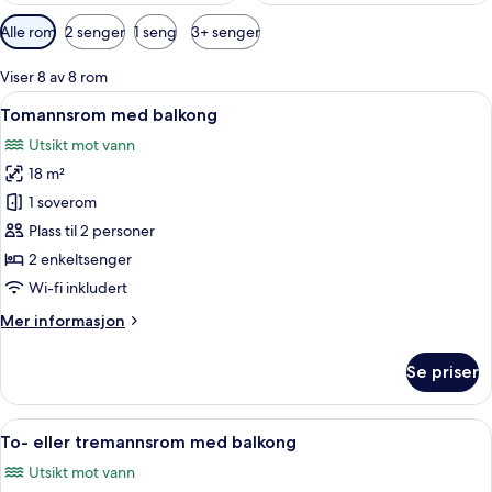
Tilgjengelige
Alle rom
2 senger
1 seng
3+ senger
filtre
for
Viser 8 av 8 rom
rom
Åpne
Tomannsrom med balkong | Minibar, ble
4
Tomannsrom med balkong
alle
Utsikt mot vann
bildene
18 m²
av
Tomannsrom
1 soverom
med
Plass til 2 personer
balkong
2 enkeltsenger
Wi-fi inkludert
Mer
Mer informasjon
informasjon
om
Se priser
Tomannsrom
med
balkong
Åpne
To- eller tremannsrom med balkong | Mi
5
To- eller tremannsrom med balkong
alle
Utsikt mot vann
bildene