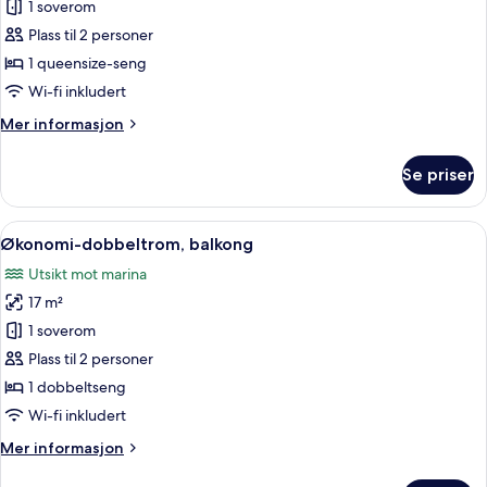
1 soverom
av
Økonomi-
Plass til 2 personer
dobbeltrom
1 queensize-seng
Wi-fi inkludert
Mer
Mer informasjon
informasjon
om
Se priser
Økonomi-
dobbeltrom
Åpne
Økonomi-dobbeltrom, balkong | Minibar
5
Økonomi-dobbeltrom, balkong
alle
Utsikt mot marina
bildene
17 m²
av
Økonomi-
1 soverom
dobbeltrom,
Plass til 2 personer
balkong
1 dobbeltseng
Wi-fi inkludert
Mer
Mer informasjon
informasjon
om