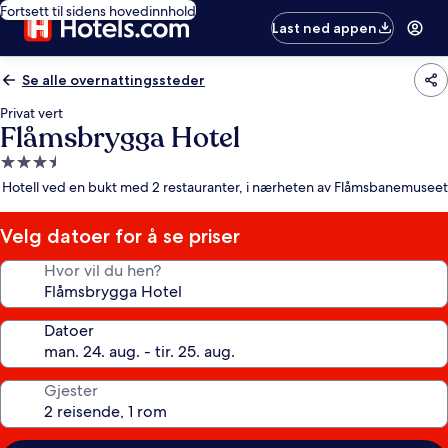
Fortsett til sidens hovedinnhold
Last ned appen
Se alle overnattingssteder
Privat vert
Flåmsbrygga Hotel
Overnattingssted
med
Hotell ved en bukt med 2 restauranter, i nærheten av Flåmsbanemuseet
3.5
stjerner
Velg datoer for å se priser
Hvor vil du hen?
Datoer
Gjester