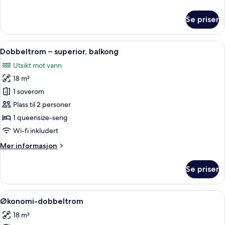
informasjon
om
Se priser
Familierom,
balkong
Åpne
Dobbeltrom – superior, balkong | Minib
6
Dobbeltrom – superior, balkong
alle
Utsikt mot vann
bildene
18 m²
av
Dobbeltrom
1 soverom
–
Plass til 2 personer
superior,
1 queensize-seng
balkong
Wi-fi inkludert
Mer
Mer informasjon
informasjon
om
Se priser
Dobbeltrom
–
superior,
Åpne
Økonomi-dobbeltrom | Minibar, blendin
5
balkong
Økonomi-dobbeltrom
alle
18 m²
bildene