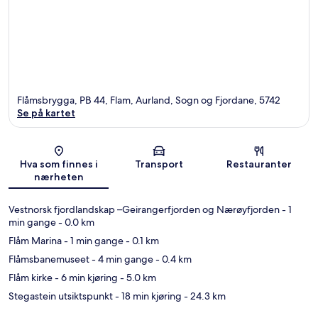
Flåmsbrygga, PB 44, Flam, Aurland, Sogn og Fjordane, 5742
Se på kartet
Kart
Hva som finnes i
Transport
Restauranter
nærheten
Vestnorsk fjordlandskap –Geirangerfjorden og Nærøyfjorden
- 1
min gange
- 0.0 km
Flåm Marina
- 1 min gange
- 0.1 km
Flåmsbanemuseet
- 4 min gange
- 0.4 km
Flåm kirke
- 6 min kjøring
- 5.0 km
Stegastein utsiktspunkt
- 18 min kjøring
- 24.3 km