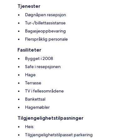
Tjenester
Døgnåpen resepsjon
Tur-/billettassistanse
Bagasjeoppbevaring
Flerspråklig personale
Fasiliteter
Bygget i 2008
Safe i resepsjonen
Hage
Terrasse
TV i fellesområdene
Bankettsal
Hagemøbler
Tilgjengelighetstilpasninger
Heis
Tilgjengelighetstilpasset parkering