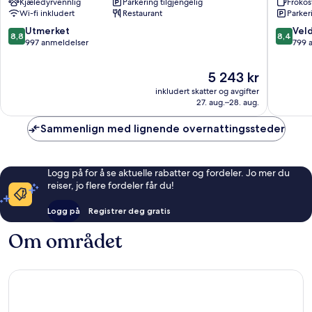
Kjæledyrvennlig
Parkering tilgjengelig
Frokos
Wi-fi inkludert
Restaurant
Parker
8.8
8.4
Utmerket
Veld
8,8
8,4
av
av
997 anmeldelser
799 
10,
10,
Utmerket,
Veldig
Prisen
5 243 kr
997
bra,
er
inkludert skatter og avgifter
anmeldelser
799
5 243 kr
27. aug.–28. aug.
anmelde
Sammenlign med lignende overnattingssteder
Logg på for å se aktuelle rabatter og fordeler. Jo mer du
reiser, jo flere fordeler får du!
Logg på
Registrer deg gratis
Om området