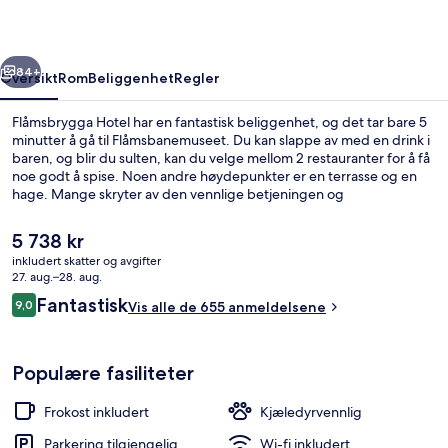
rige
Neste
84+
Oversikt
Rom
Beliggenhet
Regler
Flåmsbrygga Hotel har en fantastisk beliggenhet, og det tar bare 5
minutter å gå til Flåmsbanemuseet. Du kan slappe av med en drink i
baren, og blir du sulten, kan du velge mellom 2 restauranter for å få
noe godt å spise. Noen andre høydepunkter er en terrasse og en
hage. Mange skryter av den vennlige betjeningen og
overnattingsstedets forfatning.
Den
5 738 kr
nåværende
inkludert skatter og avgifter
prisen
27. aug.–28. aug.
Bar (på overnattingsstedet)
er
Anmeldelser
Fantastisk
9,0
Vis alle de 655 anmeldelsene
5 738 kr
9,0 av 10 –
Populære fasiliteter
Frokost inkludert
Kjæledyrvennlig
Parkering tilgjengelig
Wi-fi inkludert