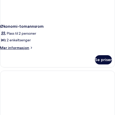
Økonomi-tomannsrom
Plass til 2 personer
2 enkeltsenger
Mer
Mer informasjon
informasjon
om
Se priser
Økonomi-
tomannsrom