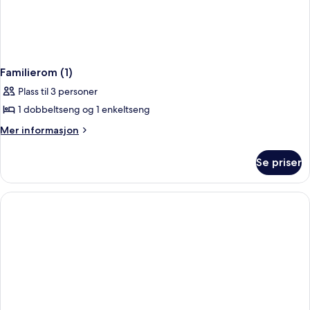
Familierom (1)
Plass til 3 personer
1 dobbeltseng og 1 enkeltseng
Mer
Mer informasjon
informasjon
om
Se priser
Familierom
(1)