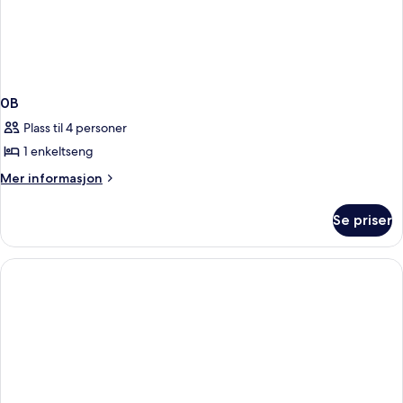
0B
Plass til 4 personer
1 enkeltseng
Mer
Mer informasjon
informasjon
om
Se priser
0B