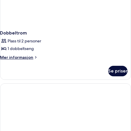
Dobbeltrom
Plass til 2 personer
1 dobbeltseng
Mer
Mer informasjon
informasjon
om
Se priser
Dobbeltrom