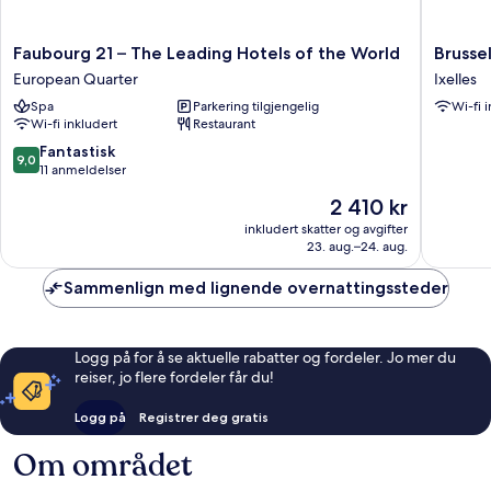
Faubourg
Brussels
Faubourg 21 – The Leading Hotels of the World
Brussel
21
Benit
European Quarter
Ixelles
–
Ixelles
Spa
Parkering tilgjengelig
Wi-fi 
The
Residen
Wi-fi inkludert
Restaurant
Leading
Ixelles
Hotels
9.0
Fantastisk
9,0
of
av
11 anmeldelser
the
10,
Prisen
2 410 kr
World
Fantastisk,
er
European
11
inkludert skatter og avgifter
2 410 kr
Quarter
23. aug.–24. aug.
anmeldelser
Sammenlign med lignende overnattingssteder
Logg på for å se aktuelle rabatter og fordeler. Jo mer du
reiser, jo flere fordeler får du!
Logg på
Registrer deg gratis
Om området