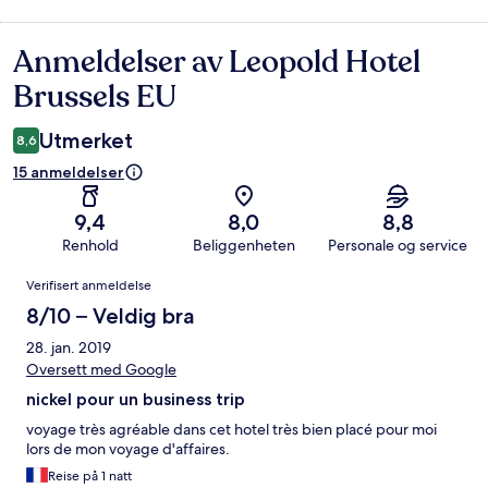
Anmeldelser av Leopold Hotel
Anmeldelser
Brussels EU
Utmerket
8,6
15 anmeldelser
9,4
8,0
8,8
Renhold
Beliggenheten
Personale og service
Anmeldelser
Verifisert anmeldelse
8/10 – Veldig bra
28. jan. 2019
Oversett med Google
nickel pour un business trip
voyage très agréable dans cet hotel très bien placé pour moi
lors de mon voyage d'affaires.
Reise på 1 natt