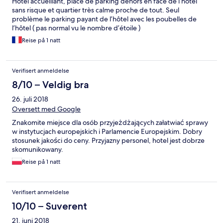
Hôtel accueillant, place de parking dehors en face de l’hôtel
sans risque et quartier très calme proche de tout. Seul
problème le parking payant de l’hôtel avec les poubelles de
l’hôtel ( pas normal vu le nombre d’étoile )
Reise på 1 natt
Verifisert anmeldelse
8/10 – Veldig bra
26. juli 2018
Oversett med Google
Znakomite miejsce dla osób przyjeżdżających załatwiać sprawy
w instytucjach europejskich i Parlamencie Europejskim. Dobry
stosunek jakości do ceny. Przyjazny personel, hotel jest dobrze
skomunikowany.
Reise på 1 natt
Verifisert anmeldelse
10/10 – Suverent
21. juni 2018