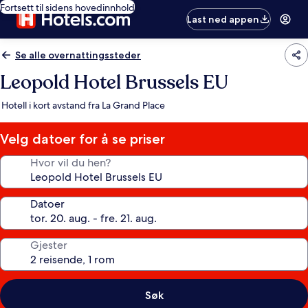
Fortsett til sidens hovedinnhold
Last ned appen
Se alle overnattingssteder
Leopold Hotel Brussels EU
Hotell i kort avstand fra La Grand Place
Velg datoer for å se priser
Hvor vil du hen?
Datoer
Gjester
Søk