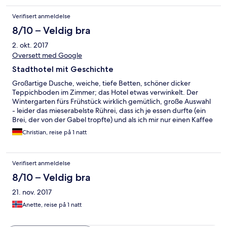
Verifisert anmeldelse
8/10 – Veldig bra
2. okt. 2017
Oversett med Google
Stadthotel mit Geschichte
Großartige Dusche, weiche, tiefe Betten, schöner dicker
Teppichboden im Zimmer; das Hotel etwas verwinkelt. Der
Wintergarten fürs Frühstück wirklich gemütlich, große Auswahl
- leider das mieserabelste Rührei, dass ich je essen durfte (ein
Brei, der von der Gabel tropfte) und als ich mir nur einen Kaffee
nachholen wollte, wurde der Tisch komplett abgedeckt für
Christian, reise på 1 natt
neue Gäste, die sich auch prompt setzten. Wasserkocher auf
den Zimmern und eine kleine Auswahl an Tee, wie in einem 4*
Hotel in Venedig als Aufmerksamkeit des Hauses, das wäre
Verifisert anmeldelse
großartig gewesen.
8/10 – Veldig bra
21. nov. 2017
Anette, reise på 1 natt