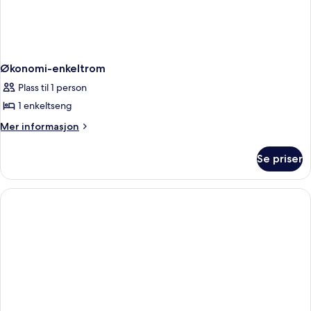
Økonomi-enkeltrom
Plass til 1 person
1 enkeltseng
Mer
Mer informasjon
informasjon
om
Se priser
Økonomi-
enkeltrom