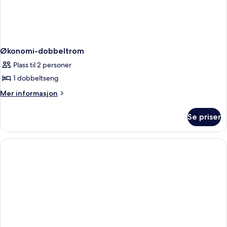
Økonomi-dobbeltrom
Plass til 2 personer
1 dobbeltseng
Mer
Mer informasjon
informasjon
om
Se priser
Økonomi-
dobbeltrom