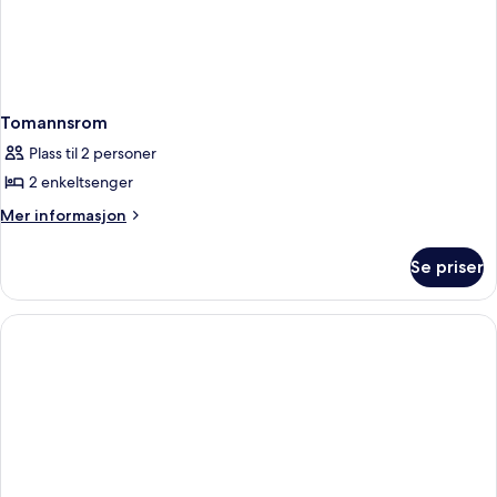
Tomannsrom
Plass til 2 personer
2 enkeltsenger
Mer
Mer informasjon
informasjon
om
Se priser
Tomannsrom