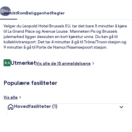
rige
Neste
10+
Oversikt
Rom
Beliggenhet
Regler
Velger du Leopold Hotel Brussels EU, tar det bare 5 minutter å kjøre
til La Grand Place og Avenue Louise. Manneken Pis og Brussels
julemarked ligger dessuten en kort kjøretur unna. Du kan gå til
kollektivtransport: Det tar 4 minutter å gå til Trône/Troon stasjon og
9 minutter å gå til Porte de Namur/Naamsepoort stasjon.
Anmeldelser
Utmerket
8,6
Vis alle de 15 anmeldelsene
8,6 av 10 –
Fasade – kveld/natt
Populære fasiliteter
Vis alle
Hovedfasiliteter
(1)