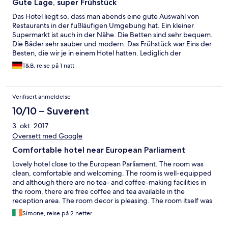
Gute Lage, super Frühstück
Das Hotel liegt so, dass man abends eine gute Auswahl von
Restaurants in der fußläufigen Umgebung hat. Ein kleiner
Supermarkt ist auch in der Nähe. Die Betten sind sehr bequem.
Die Bäder sehr sauber und modern. Das Frühstück war Eins der
Besten, die wir je in einem Hotel hatten. Lediglich der
Frühstücksraum an sich könnte mal eine Renovierung
T&B, reise på 1 natt
gebrauchen.
Verifisert anmeldelse
10/10 – Suverent
3. okt. 2017
Oversett med Google
Comfortable hotel near European Parliament
Lovely hotel close to the European Parliament. The room was
clean, comfortable and welcoming. The room is well-equipped
and although there are no tea- and coffee-making facilities in
the room, there are free coffee and tea available in the
reception area. The room decor is pleasing. The room itself was
a little bit on the small side, but suitable for one person.
Simone, reise på 2 netter