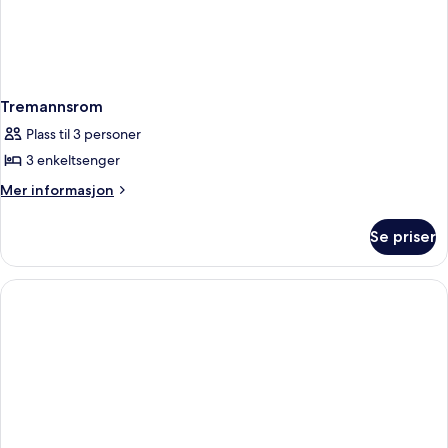
Tremannsrom
Plass til 3 personer
3 enkeltsenger
Mer
Mer informasjon
informasjon
om
Se priser
Tremannsrom