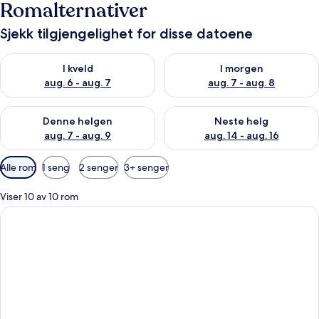
Romalternativer
Sjekk tilgjengelighet for disse datoene
Sjekk tilgjengelighet for i kveld, aug. 6 - aug. 7
Sjekk tilgjengelighet for i mor
I kveld
I morgen
aug. 6 - aug. 7
aug. 7 - aug. 8
Sjekk tilgjengelighet for denne helgen, aug. 7 - aug. 9
Sjekk tilgjengelighet for neste 
Denne helgen
Neste helg
aug. 7 - aug. 9
aug. 14 - aug. 16
Tilgjengelige
Alle rom
1 seng
2 senger
3+ senger
filtre
for
Viser 10 av 10 rom
rom