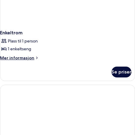
Enkeltrom
Plass til 1 person
1 enkeltseng
Mer
Mer informasjon
informasjon
om
Se priser
Enkeltrom