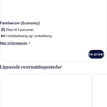
Familierom (Economy)
Plass til 3 personer
1 dobbeltseng og 1 enkeltseng
Mer
Mer informasjon
informasjon
om
Se priser
Familierom
(Economy)
Lignende overnattingssteder
Faubourg 21 – The Leading Hotels of the World
Brussels 