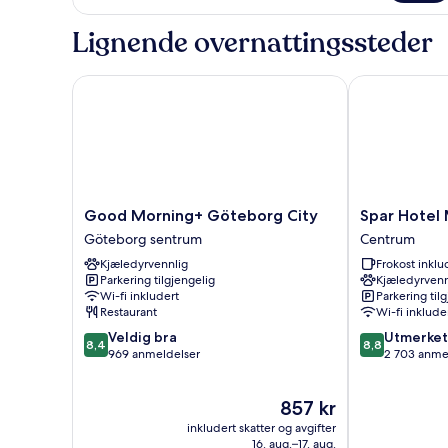
Lignende overnattingssteder
Good Morning+ Göteborg City
Spar Hotel M
Good
Spar
Good Morning+ Göteborg City
Spar Hotel
Morning+
Hotel
Göteborg sentrum
Centrum
Göteborg
Majorna
Kjæledyrvennlig
Frokost inklu
City
Centrum
Parkering tilgjengelig
Kjæledyrvenn
Göteborg
Wi-fi inkludert
Parkering til
sentrum
Restaurant
Wi-fi inklude
8.4
8.8
Veldig bra
Utmerket
8,4
8,8
av
av
969 anmeldelser
2 703 anme
10,
10,
Veldig
Utmerket,
Prisen
857 kr
bra,
2 703
er
969
anmeldelser
inkludert skatter og avgifter
857 kr
anmeldelser
16. aug.–17. aug.