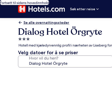
Fortsett til sidens hovedinnhold
Søk etter reise
Se alle overnattingssteder
Dialog Hotel Örgryte
Overnattingssted
med
Hotell med kjæledyrvennlig profil i nærheten av Liseberg fo
3.0
Velg datoer for å se priser
stjerner
Hvor vil du hen?
Bildegalleri
av
Dialog
Hotel
Örgryte