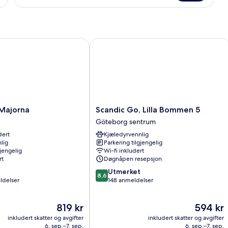
(140
cm)
ajorna
Scandic Go, Lilla Bommen 5
Scandic
 Majorna
Scandic Go, Lilla Bommen 5
Go,
Göteborg sentrum
Lilla
dert
Kjæledyrvennlig
Bommen
lig
Parkering tilgjengelig
5
gjengelig
Wi-fi inkludert
Göteborg
rt
Døgnåpen resepsjon
sentrum
8.6
Utmerket
8,6
av
ldelser
148 anmeldelser
10,
Utmerket,
Prisen
Prisen
819 kr
594 kr
148
er
er
anmeldelser
inkludert skatter og avgifter
inkludert skatter og avgifter
819 kr
594 kr
6. sep.–7. sep.
6. sep.–7. sep.