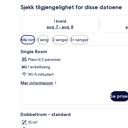
Sjekk tilgjengelighet for disse datoene
Sjekk tilgjengelighet for i kveld, aug. 7 - aug. 8
Sjekk tilgjeng
I kveld
aug. 7 - aug. 8
a
Tilgjengelige
Alle rom
1 seng
2 senger
3+ senger
filtre
Åpne
Safe på rommet, skrivebord, st
for
5
Single Room
alle
rom
Plass til 2 personer
bildene
1 enkeltseng
av
Single
Wi-fi inkludert
Room
Mer
Mer informasjon
informasjon
om
Se prise
Single
Room
Åpne
Dobbeltrom – standard | Safe 
5
Dobbeltrom – standard
alle
15 m²
bildene