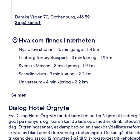
Danska Vägen 70, Gothenburg, 416 59
Se på kartet
Hva som finnes i nærheten
Nya Ullevi stadion
- 16 min gange
- 1.4 km
Liseberg fornøyelsespark
- 3 min kjøring
- 1.9 km
Kart
Svenska Mässan
- 3 min kjøring
- 1.9 km
Scandinavium
- 3 min kjøring
- 2.2 km
Universeum
- 4 min kjøring
- 2.2 km
Se mer
Dialog Hotel Örgryte
Fra Dialog Hotel Örgryte tar det bare 5 minutter å kjøre til Liseber
godt på menyen, og i baren kan du lade opp med en drink. Stedet h
dag. Et treningssenter, et dampbad og en snackbar/delikatessefor
skryter av blant annet den vennlige betjeningen. Du kan gå til kollek
trikkeholdeplass og 12 minutter å gå til Olskrokstorget trikkeholdepl