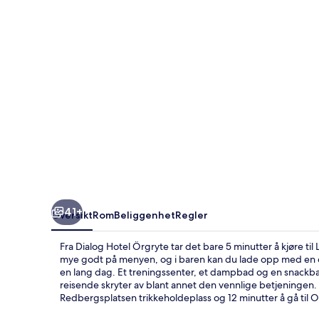
41+
Oversikt
Rom
Beliggenhet
Regler
Fra Dialog Hotel Örgryte tar det bare 5 minutter å kjøre ti
mye godt på menyen, og i baren kan du lade opp med en dr
en lang dag. Et treningssenter, et dampbad og en snackb
reisende skryter av blant annet den vennlige betjeningen. Du 
Redbergsplatsen trikkeholdeplass og 12 minutter å gå til O