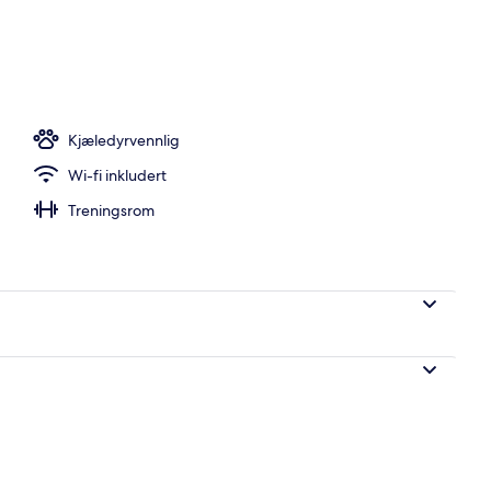
Kjæledyrvennlig
Wi-fi inkludert
Treningsrom