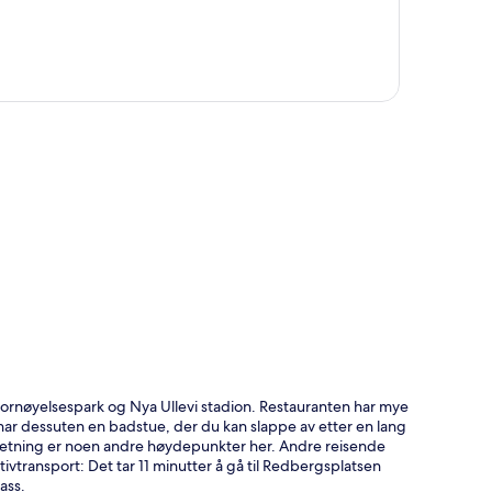
g fornøyelsespark og Nya Ullevi stadion. Restauranten har mye
ar dessuten en badstue, der du kan slappe av etter en lang
retning er noen andre høydepunkter her. Andre reisende
tivtransport: Det tar 11 minutter å gå til Redbergsplatsen
ass.