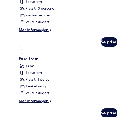
1 soverom
av
Dobbeltrom
Plass til 3 personer
–
2 enkeltsenger
standard
Wi-fi inkludert
Mer
Mer informasjon
informasjon
om
Se prise
Dobbeltrom
–
standard
Åpne
Enkeltrom | Safe på rommet, sk
4
Enkeltrom
alle
13 m²
bildene
1 soverom
av
Enkeltrom
Plass til 1 person
1 enkeltseng
Wi-fi inkludert
Mer
Mer informasjon
informasjon
om
Se prise
Enkeltrom