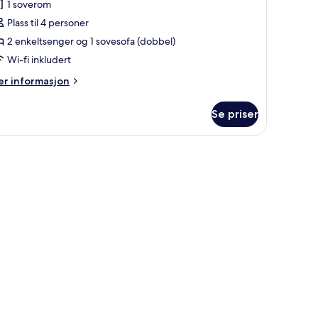
1 soverom
v
amilierom
Plass til 4 personer
2 enkeltsenger og 1 sovesofa (dobbel)
Wi-fi inkludert
er
r informasjon
formasjon
m
Se priser
milierom
 skrivebord, strykejern/-brett og barnesenger (inkludert)