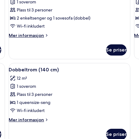
1 soverom
av
a
Tremannsrom
F
Plass til 3 personer
–
2 enkeltsenger og 1 sovesofa (dobbel)
standard
Wi-fi inkludert
Mer
M
Mer informasjon
Me
informasjon
in
om
o
r
Se priser
Tremannsrom
Fa
–
standard
rivebord, strykejern/-brett og barnesenger (inkludert)
Åpne
Dobbeltrom (140 cm) | Safe på rommet,
4
Dobbeltrom (140 cm)
alle
12 m²
bildene
1 soverom
av
Dobbeltrom
Plass til 3 personer
(140
1 queensize-seng
cm)
Wi-fi inkludert
Mer
Mer informasjon
informasjon
om
r
Se priser
Dobbeltrom