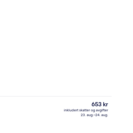
talj
Resepsjon
Den
653 kr
nåværende
inkludert skatter og avgifter
prisen
23. aug.–24. aug.
talj
Inngang
er
653 kr