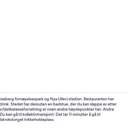
Innvendig de
l Liseberg fornøyelsespark og Nya Ullevi stadion. Restauranten har
ink. Stedet har dessuten en badstue, der du kan slappe av etter
ar/delikatesseforretning er noen andre høydepunkter her. Andre
Innvendig de
kan gå til kollektivtransport: Det tar 11 minutter å gå til
lskrokstorget trikkeholdeplass.