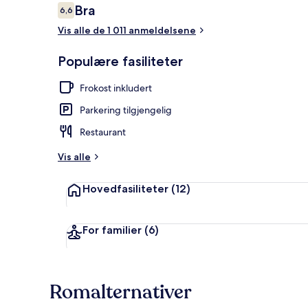
Anmeldelser
Bra
6,6
6,6 av 10 –
Vis alle de 1 011 anmeldelsene
Spiseområde
Populære fasiliteter
Frokost inkludert
Parkering tilgjengelig
Restaurant
Vis alle
Hovedfasiliteter
(12)
For familier
(6)
Romalternativer