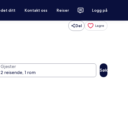
det ditt
Kontakt oss
Reiser
Logg på
Del
Lagre
Gjester
Søk