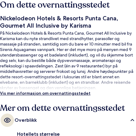
Om dette overnattingsstedet
Nickelodeon Hotels & Resorts Punta Cana,
Gourmet All Inclusive by Karisma
På Nickelodeon Hotels & Resorts Punta Cana, Gourmet All Inclusive by
Karisma kan du nyte strandlivet med strandhytter, parasoller og
massasje på stranden, samtidig som du bare er 10 minutter med bil fra
Sirenis Aquagames vannpark. Her er det mye moro på menyen med 9
utendørsbassenger og et badeland (inkludert), og vil du skjemme bort
deg selv, kan du bestille både dypvevsmassasje, aromaterapi og
refleksologi i spaavdelingen. Zest (én av 9 restauranter) byr på
middelhavsretter og serverer frokost og lunsj. Andre høydepunkter på
dette resort-overnattingsstedet i luksuriøs stil er blant annet en
elvebane, en barneklubb (inkludert) og en strandbar. Andre reisende
skryter av bassenget og den vennlige betjeningen.
Vis mer informasjon om overnattingsstedet
Mer om dette overnattingsstedet
Overblikk
Hotellets størrelse