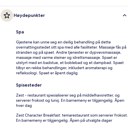
Høydepunkter
Spa
Gjestene kan unne seg en deilig behandling på dette
overnattingsstedet sitt spa med alle fasiliteter. Massasje fås på
stranden og på spaet. Andre tjenester er dypvevsmassasje,
massasje med varme steiner og idrettsmassasje. Spaet er
utstyrt med en badstue, et boblebad og et dampbad. Spaet
tilbyr en rekke behandlinger, inkludert aromaterapi og
refleksologi. Spaet er åpent daglig.
Spisesteder
Zest - restaurant spesialiserer seg på middelhavsretter, og
serverer frokost og lunsj. En barnemeny er tilgjengelig. Åpen
hver dag
Zest Character Breakfast: temarestaurant som serverer frokost.
En barnemeny er tilgjengelig. Åpen på utvalgte dager