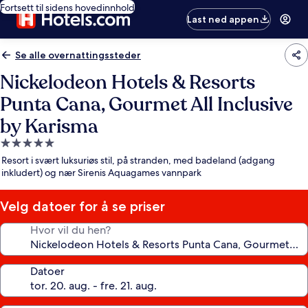
Fortsett til sidens hovedinnhold
Last ned appen
Se alle overnattingssteder
Nickelodeon Hotels & Resorts
Punta Cana, Gourmet All Inclusive
by Karisma
Overnattingssted
med
Resort i svært luksuriøs stil, på stranden, med badeland (adgang
5.0
inkludert) og nær Sirenis Aquagames vannpark
stjerner
Velg datoer for å se priser
Hvor vil du hen?
Datoer