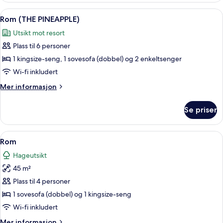
WRAPAROUND
Åpne
Rom (THE PINEAPPLE) | Utsikt fra rom
6
SWIM
Rom (THE PINEAPPLE)
alle
UP
Utsikt mot resort
SUITE)
bildene
Plass til 6 personer
av
Rom
1 kingsize-seng, 1 sovesofa (dobbel) og 2 enkeltsenger
(THE
Wi-fi inkludert
PINEAPPLE)
Mer
Mer informasjon
informasjon
om
Se priser
Rom
(THE
PINEAPPLE)
Åpne
Sengetøy av topp kvalitet, minibar (i
4
Rom
alle
Hageutsikt
bildene
45 m²
av
Rom
Plass til 4 personer
1 sovesofa (dobbel) og 1 kingsize-seng
Wi-fi inkludert
Mer
Mer informasjon