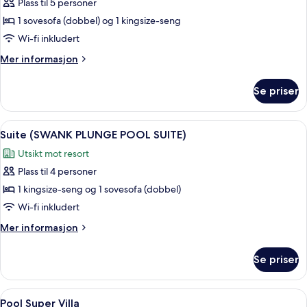
Plass til 5 personer
av
Suite
1 sovesofa (dobbel) og 1 kingsize-seng
(FLAT
Wi-fi inkludert
SWIM
Mer
Mer informasjon
UP
informasjon
SUITE)
om
Se priser
Suite
(FLAT
SWIM
Åpne
Eksteriør
6
UP
Suite (SWANK PLUNGE POOL SUITE)
alle
SUITE)
Utsikt mot resort
bildene
Plass til 4 personer
av
Suite
1 kingsize-seng og 1 sovesofa (dobbel)
(SWANK
Wi-fi inkludert
PLUNGE
Mer
Mer informasjon
POOL
informasjon
SUITE)
om
Se priser
Suite
(SWANK
PLUNGE
Åpne
Pool Super Villa | Utsikt fra rommet
6
POOL
Pool Super Villa