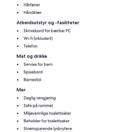
Hårføner
Håndklær
Arbeidsutstyr og -fasiliteter
Skrivebord for bærbar PC
Wi-fi (inkludert)
Telefon
Mat og drikke
Servise for barn
Spisebord
Barnestol
Mer
Daglig rengjøring
Safe på rommet
Miljøvennlige toalettsaker
Beholder for toalettsaker
Strømsparende lysbrytere