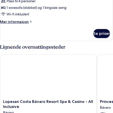
Plass til 4 personer
av
Suite
1 sovesofa (dobbel) og 1 kingsize-seng
(SWANK
Wi-fi inkludert
SUITE)
Mer
Mer informasjon
informasjon
om
Se priser
Suite
(SWANK
SUITE)
Lignende overnattingssteder
Lopesan Costa Bávaro Resort Spa & Casino - All Inclusive
Princess 
Lopesan
Princess
Lopesan Costa Bávaro Resort Spa & Casino - All
Princes
Costa
Family
Inclusive
Bávaro
Bávaro
Club
Bávaro