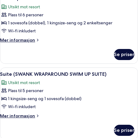
alle
SUITE)
Utsikt mot resort
bildene
Plass til 6 personer
av
Pool
1 sovesofa (dobbel), 1 kingsize-seng og 2 enkeltsenger
Super
Wi-fi inkludert
Villa
Mer
Mer informasjon
informasjon
om
Se priser
Pool
Super
Villa
Åpne
Sengetøy av topp kvalitet, minibar (i
6
Suite (SWANK WRAPAROUND SWIM UP SUITE)
alle
Utsikt mot resort
bildene
Plass til 5 personer
av
Suite
1 kingsize-seng og 1 sovesofa (dobbel)
(SWANK
Wi-fi inkludert
WRAPAROUND
Mer
Mer informasjon
SWIM
informasjon
UP
om
Se priser
Suite
SUITE)
(SWANK