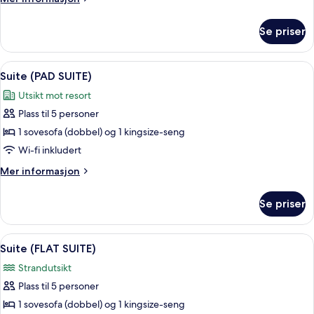
informasjon
om
Se priser
Rom
Åpne
Sengetøy av topp kvalitet, minibar (i
4
Suite (PAD SUITE)
alle
Utsikt mot resort
bildene
Plass til 5 personer
av
Suite
1 sovesofa (dobbel) og 1 kingsize-seng
(PAD
Wi-fi inkludert
SUITE)
Mer
Mer informasjon
informasjon
om
Se priser
Suite
(PAD
SUITE)
Åpne
Sengetøy av topp kvalitet, minibar (i
6
Suite (FLAT SUITE)
alle
Strandutsikt
bildene
Plass til 5 personer
av
Suite
1 sovesofa (dobbel) og 1 kingsize-seng