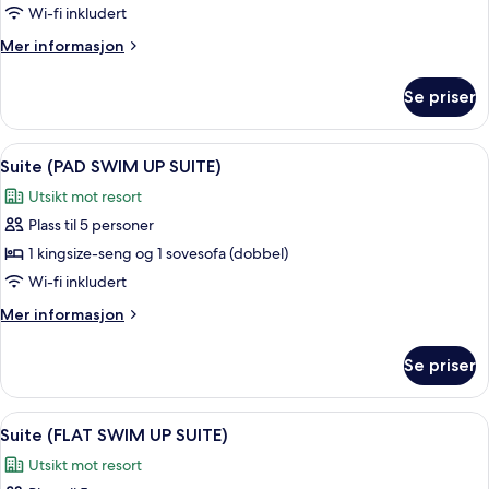
(FLAT
Wi-fi inkludert
SUITE)
Mer
Mer informasjon
informasjon
om
Se priser
Suite
(FLAT
SUITE)
Åpne
Sengetøy av topp kvalitet, minibar (i
3
Suite (PAD SWIM UP SUITE)
alle
Utsikt mot resort
bildene
Plass til 5 personer
av
Suite
1 kingsize-seng og 1 sovesofa (dobbel)
(PAD
Wi-fi inkludert
SWIM
Mer
Mer informasjon
UP
informasjon
SUITE)
om
Se priser
Suite
(PAD
SWIM
Åpne
Sengetøy av topp kvalitet, minibar (i
6
UP
Suite (FLAT SWIM UP SUITE)
alle
SUITE)
Utsikt mot resort
bildene