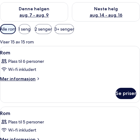
Sjekk tilgjengelighet for denne helgen, aug. 7 - aug. 9
Sjekk tilgjengelighet for neste 
Denne helgen
Neste helg
aug. 7 - aug. 9
aug. 14 - aug. 16
Tilgjengelige
Alle rom
1 seng
2 senger
3+ senger
filtre
for
Viser 15 av 15 rom
rom
Åpne
Sengetøy av topp kvalitet, minibar (i
7
Rom
alle
Plass til 6 personer
bildene
Wi-fi inkludert
av
Rom
Mer
Mer informasjon
informasjon
om
Se priser
Rom
Åpne
Sengetøy av topp kvalitet, minibar (i
5
Rom
alle
Plass til 5 personer
bildene
Wi-fi inkludert
av
Rom
Mer
Mer informasjon