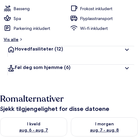
Basseng
Frokost inkludert
Spa
Flyplasstransport
Parkering inkludert
Wi-fi inkludert
Vis alle
Hovedfasiliteter
(12)
Føl deg som hjemme
(6)
Romalternativer
Sjekk tilgjengelighet for disse datoene
Sjekk tilgjengelighet for i kveld, aug. 6 - aug. 7
Sjekk tilgjengelighet for i mor
I kveld
I morgen
aug. 6 - aug. 7
aug. 7 - aug. 8