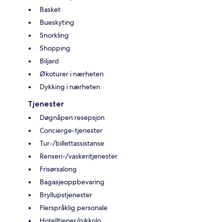
Basket
Bueskyting
Snorkling
Shopping
Biljard
Økoturer i nærheten
Dykking i nærheten
Tjenester
Døgnåpen resepsjon
Concierge-tjenester
Tur-/billettassistanse
Renseri-/vaskeritjenester
Frisørsalong
Bagasjeoppbevaring
Bryllupstjenester
Flerspråklig personale
Hotelltjener/pikkolo