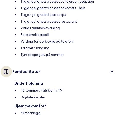
Tilgjengelighetstilpasset concierge-resepsjon
Tilgjengelighetstilpasset adkomst til heis
Tilgjengelighetstilpasset spa
Tilgjengelighetstilpasset restaurant
Visuell dørklokkevarsling
Forstørrelsesspeil
Varsling for dørklokke og telefon
Trappefri inngang
Tynt teppegulv på rommet
Romfasiliteter
Underholdning
42 tommers Flatskjerm-TV
Digitale kanaler
Hjemmekomfort
Klimaanlegg