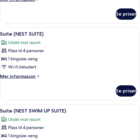
informasjon
om
Se priser
Rom
Åpne
Sengetøy av topp kvalitet, minibar (i
4
Suite (NEST SUITE)
alle
Utsikt mot resort
bildene
Plass til 4 personer
av
Suite
1 kingsize-seng
(NEST
Wi-fi inkludert
SUITE)
Mer
Mer informasjon
informasjon
om
Se priser
Suite
(NEST
SUITE)
Åpne
Suite (NEST SWIM UP SUITE) | Sengetøy
3
Suite (NEST SWIM UP SUITE)
alle
Utsikt mot resort
bildene
Plass til 4 personer
av
Suite
1 kingsize-seng