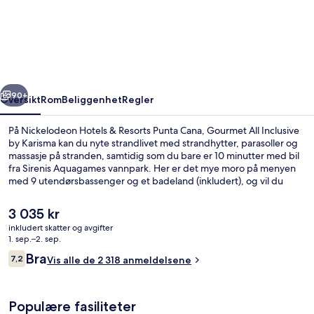
&
Resorts
Punta
Cana,
rige
Neste
Gourmet
90+
Oversikt
Rom
Beliggenhet
Regler
All
På Nickelodeon Hotels & Resorts Punta Cana, Gourmet All Inclusive
Inclusive
by Karisma kan du nyte strandlivet med strandhytter, parasoller og
massasje på stranden, samtidig som du bare er 10 minutter med bil
by
fra Sirenis Aquagames vannpark. Her er det mye moro på menyen
Karisma
med 9 utendørsbassenger og et badeland (inkludert), og vil du
skjemme bort deg selv, kan du bestille både dypvevsmassasje,
aromaterapi og refleksologi i spaavdelingen. Zest (én av 9
Den
3 035 kr
restauranter) byr på middelhavsretter og serverer frokost og lunsj.
nåværende
inkludert skatter og avgifter
Andre høydepunkter på dette resort-overnattingsstedet i luksuriøs
prisen
1. sep.–2. sep.
stil er blant annet en elvebane, en barneklubb (inkludert) og en
Luftbilde
er
Anmeldelser
strandbar. Andre reisende skryter av bassenget og den vennlige
Bra
7,2
Vis alle de 2 318 anmeldelsene
3 035 kr
7,2 av 10 –
betjeningen.
Populære fasiliteter