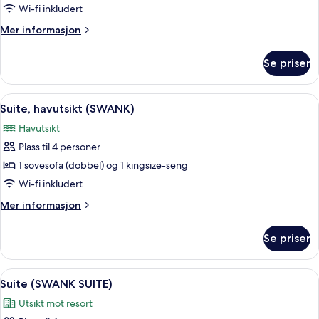
(NEST
Wi-fi inkludert
SWIM
Mer
Mer informasjon
UP
informasjon
SUITE)
om
Se priser
Suite
(NEST
SWIM
Åpne
Sengetøy av topp kvalitet, minibar (i
6
UP
Suite, havutsikt (SWANK)
alle
SUITE)
Havutsikt
bildene
Plass til 4 personer
av
Suite,
1 sovesofa (dobbel) og 1 kingsize-seng
havutsikt
Wi-fi inkludert
(SWANK)
Mer
Mer informasjon
informasjon
om
Se priser
Suite,
havutsikt
(SWANK)
Åpne
Sengetøy av topp kvalitet, minibar (i
5
Suite (SWANK SUITE)
alle
Utsikt mot resort
bildene