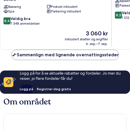
Basse
Resort
Bavaro
Parker
Spa
Basseng
Frokost inkludert
-
Spa
Parkering inkludert
&
All
8.2
Veld
8,2
Casino
Inclusiv
av
1 01
8.4
Veldig bra
8,4
-
Bávaro
10,
av
7 348 anmeldelser
All
Veldig
10,
Prisen
3 060 kr
Inclusive
bra,
Veldig
er
Bávaro
1 012
bra,
inkludert skatter og avgifter
3 060 kr
anmelde
6. sep.–7. sep.
7 348
anmeldelser
Sammenlign med lignende overnattingssteder
Logg på for å se aktuelle rabatter og fordeler. Jo mer du
reiser, jo flere fordeler får du!
Logg på
Registrer deg gratis
Om området