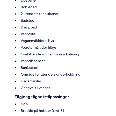
Elvebane
Boblebad
2 utendørs tennisbaner
Badstue
Dampbad
Vannsklie
Veganmåltider tilbys
Vegetarmåltider tilbys
Omfattende rutiner for resirkulering
Vanndispenser
Bankettsal
Område for utendørs underholdning
Hagemøbler
Gangvei til vannet
Tilgjengelighetstilpasninger
Heis
Bredde på heisdør (cm): 81