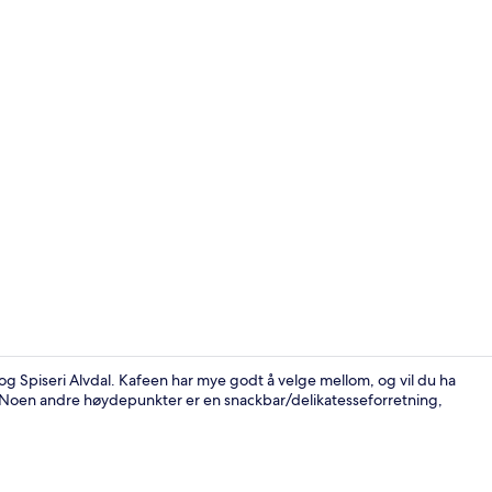
Resepsjon
ll og Spiseri Alvdal. Kafeen har mye godt å velge mellom, og vil du ha
en. Noen andre høydepunkter er en snackbar/delikatesseforretning,
Utendørs le