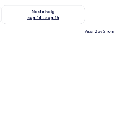
, aug. 7 - aug. 9
Sjekk tilgjengelighet for neste helg, aug. 14 - aug. 16
Neste helg
aug. 14 - aug. 16
Viser 2 av 2 rom
t) og sengetøy