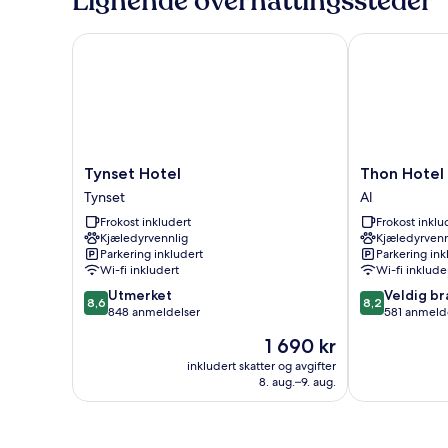
Lignende overnattingssteder
–
standard
Tynset Hotel
Thon Hotel Ha
Tynset
Thon
Tynset Hotel
Thon Hotel 
Hotel
Hotel
Tynset
Al
Tynset
Hallingdal
Frokost inkludert
Frokost inklu
Al
Kjæledyrvennlig
Kjæledyrvenn
Parkering inkludert
Parkering ink
Wi-fi inkludert
Wi-fi inklude
8.6
8.2
Utmerket
Veldig br
8,6
8,2
av
av
848 anmeldelser
581 anmeld
10,
10,
Prisen
1 690 kr
Utmerket,
Veldig
er
848
bra,
inkludert skatter og avgifter
1 690 kr
8. aug.–9. aug.
anmeldelser
581
anmeldelser