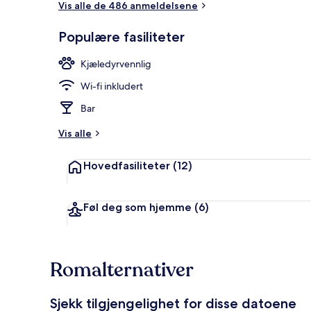
Vis alle de 486 anmeldelsene
Populære fasiliteter
Frokost og m
Kjæledyrvennlig
Wi-fi inkludert
Bar
Vis alle
Hovedfasiliteter
(12)
Føl deg som hjemme
(6)
Romalternativer
Sjekk tilgjengelighet for disse datoene