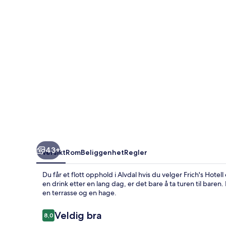
Alvdal
43+
Oversikt
Rom
Beliggenhet
Regler
Du får et flott opphold i Alvdal hvis du velger Frich's Hote
en drink etter en lang dag, er det bare å ta turen til bar
en terrasse og en hage.
Anmeldelser
Veldig bra
8,0
8,0 av 10 –