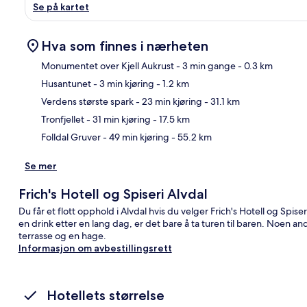
Se på kartet
Hva som finnes i nærheten
Monumentet over Kjell Aukrust
- 3 min gange
- 0.3 km
Husantunet
- 3 min kjøring
- 1.2 km
Kart
Verdens største spark
- 23 min kjøring
- 31.1 km
Tronfjellet
- 31 min kjøring
- 17.5 km
Folldal Gruver
- 49 min kjøring
- 55.2 km
Se mer
Frich's Hotell og Spiseri Alvdal
Du får et flott opphold i Alvdal hvis du velger Frich's Hotell og Spis
en drink etter en lang dag, er det bare å ta turen til baren. Noen 
terrasse og en hage.
Informasjon om avbestillingsrett
Hotellets størrelse