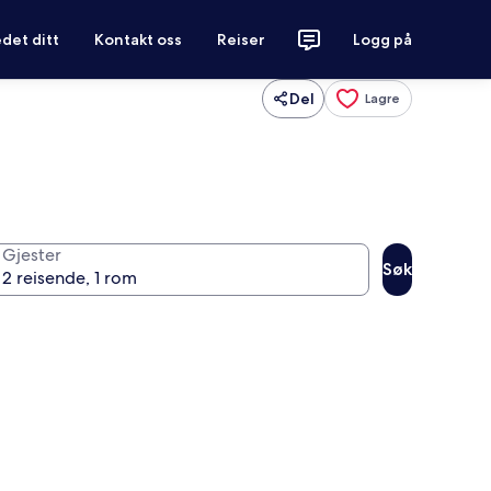
det ditt
Kontakt oss
Reiser
Logg på
Del
Lagre
Gjester
Søk