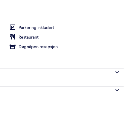
iddag serveres
Parkering inkludert
Restaurant
Døgnåpen resepsjon