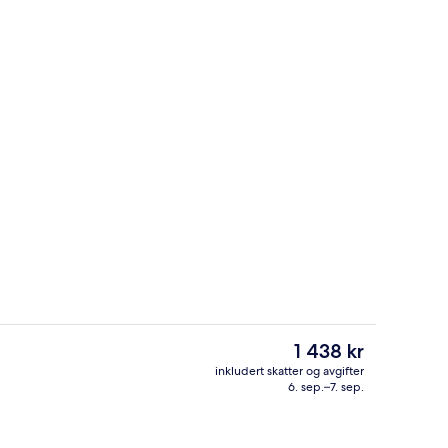
Fasade
Den
1 438 kr
nåværende
inkludert skatter og avgifter
prisen
6. sep.–7. sep.
keområde for barn
Frokost og middag serveres
er
1 438 kr