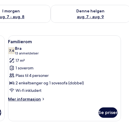
elighet for i morgen, aug. 7 - aug. 8
Sjekk tilgjengelighet for denne helgen
I morgen
Denne helgen
ug. 7 - aug. 8
aug. 7 - aug. 9
ndard | Skrivebord, lydisolert, wi-fi (inkludert) og sengetøy
Åpne
Skrivebord, lydisolert, wi-fi (inkluder
7
Familierom
alle
Bra
bildene
7,4
7,4 av 10
(13
13 anmeldelser
av
anmeldelser)
17 m²
Familierom
1 soverom
Plass til 4 personer
2 enkeltsenger og 1 sovesofa (dobbel)
Wi-fi inkludert
Mer
Mer informasjon
informasjon
om
r
Se priser
Familierom