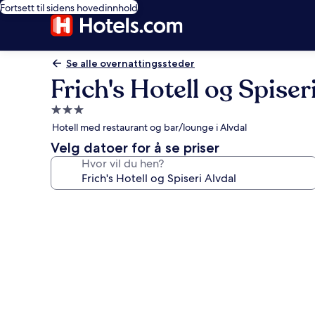
Fortsett til sidens hovedinnhold
Se alle overnattingssteder
Frich's Hotell og Spiser
Overnattingssted
med
Hotell med restaurant og bar/lounge i Alvdal
3.0
Velg datoer for å se priser
stjerner
Hvor vil du hen?
Bildegalleri
av
Frich's
Hotell
og
Spiseri