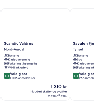
Scandic Valdres
Savalen Fjellhotell & Sp
Scandic
Savalen
Scandic Valdres
Savalen Fjellhotell &
Valdres
Fjellhotell
Nord-Aurdal
Tynset
Nord-
&
Basseng
Basseng
Aurdal
Spa
Kjæledyrvennlig
Spa
Tynset
Parkering tilgjengelig
Kjæledyrvennlig
Wi-fi inkludert
Parkering inkludert
8.4
8.4
Veldig bra
Veldig bra
8,4
8,4
av
av
1 006 anmeldelser
267 anmeldelser
10,
10,
Prisen
1 310 kr
Veldig
Veldig
er
bra,
bra,
inkludert skatter og avgifter
inkludert 
1 310 kr
6. sep.–7. sep.
1 006
267
anmeldelser
anmeldelser