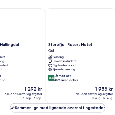
llingdal
Storefjell Resort Hotel
Storefjell
Hallingdal
Storefjell Resort Hotel
Resort
Gol
Hotel
dert
Basseng
Gol
lig
Frokost inkludert
ludert
Flyplasstransport
rt
Kjæledyrvennlig
8.8
a
Utmerket
8,8
av
elser
459 anmeldelser
10,
Prisen
Prisen
1 292 kr
1 985 kr
Utmerket,
er
er
459
inkludert skatter og avgifter
inkludert skatter og avgifter
1 292 kr
1 985 kr
6. sep.–7. sep.
11. aug.–12. aug.
anmeldelser
Sammenlign med lignende overnattingssteder