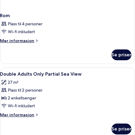
Rom
Plass til 4 personer
Wi-fi inkludert
Mer
Mer informasjon
informasjon
om
Se priser
Rom
Åpne
Allergitestet sengetøy, safe på rommet
4
Double Adults Only Partial Sea View
alle
27 m²
bildene
Plass til 2 personer
av
Double
2 enkeltsenger
Adults
Wi-fi inkludert
Only
Mer
Mer informasjon
Partial
informasjon
Sea
om
Se priser
Double
View