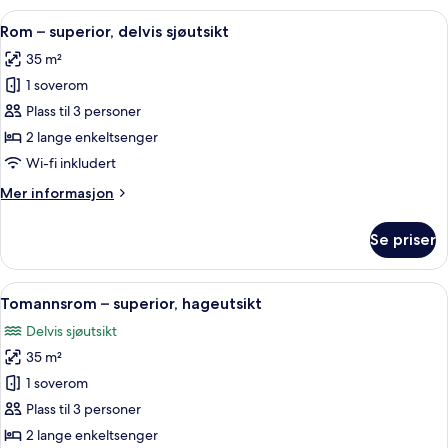
tomannsrom,
Åpne
Rom – superior, delvis sjøutsikt | Alle
6
sjøutsikt
Rom – superior, delvis sjøutsikt
alle
35 m²
bildene
1 soverom
av
Rom
Plass til 3 personer
–
2 lange enkeltsenger
superior,
Wi-fi inkludert
delvis
Mer
Mer informasjon
sjøutsikt
informasjon
om
Se priser
Rom
–
superior,
Åpne
Tomannsrom – superior, hageutsikt | Ut
7
delvis
Tomannsrom – superior, hageutsikt
alle
sjøutsikt
Delvis sjøutsikt
bildene
35 m²
av
Tomannsrom
1 soverom
–
Plass til 3 personer
superior,
2 lange enkeltsenger