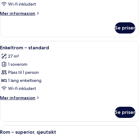
hageutsikt
Wi-fi inkludert
Mer
Mer informasjon
informasjon
om
Se priser
Tomannsrom
–
superior,
Åpne
Allergitestet sengetøy, safe på rommet
5
hageutsikt
Enkeltrom – standard
alle
27 m²
bildene
1 soverom
av
Enkeltrom
Plass til 1 person
–
1 lang enkeltseng
standard
Wi-fi inkludert
Mer
Mer informasjon
informasjon
om
Se priser
Enkeltrom
–
standard
Åpne
Rom – superior, sjøutsikt | Utsikt fra 
7
Rom – superior, sjøutsikt
alle