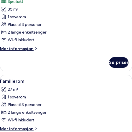
Sjøutsikt
bildene
35 m²
av
Rom
1 soverom
–
Plass til 3 personer
superior,
2 lange enkeltsenger
sjøutsikt
Wi-fi inkludert
Mer
Mer informasjon
informasjon
om
Se priser
Rom
–
superior,
Åpne
Familierom | Allergitestet sengetøy, s
6
sjøutsikt
Familierom
alle
27 m²
bildene
1 soverom
av
Familierom
Plass til 3 personer
2 lange enkeltsenger
Wi-fi inkludert
Mer
Mer informasjon