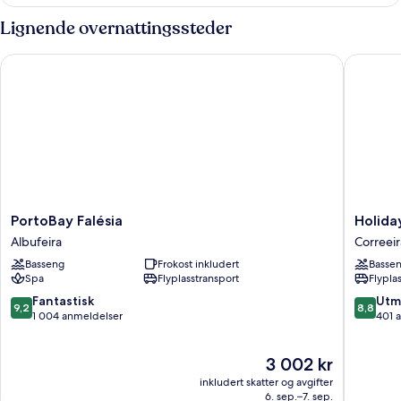
Lignende overnattingssteder
PortoBay Falésia
Holiday 
PortoBay
Holiday
PortoBay Falésia
Holida
Falésia
Inn
Albufeira
Correeir
Albufeira
Algarve
Basseng
Frokost inkludert
Basse
Albufeir
Spa
Flyplasstransport
Flypla
by
IHG
9.2
8.8
Fantastisk
Utm
9,2
8,8
Correeir
av
av
1 004 anmeldelser
401 
10,
10,
Fantastisk,
Utmerke
Prisen
3 002 kr
1 004
401
er
anmeldelser
anmelde
inkludert skatter og avgifter
3 002 kr
6. sep.–7. sep.