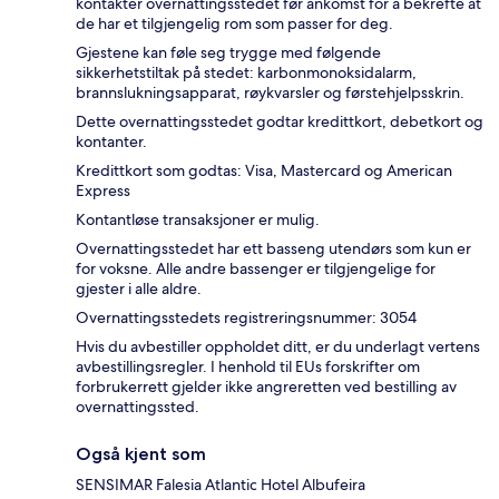
kontakter overnattingsstedet før ankomst for å bekrefte at
de har et tilgjengelig rom som passer for deg.
Gjestene kan føle seg trygge med følgende
sikkerhetstiltak på stedet: karbonmonoksidalarm,
brannslukningsapparat, røykvarsler og førstehjelpsskrin.
Dette overnattingsstedet godtar kredittkort, debetkort og
kontanter.
Kredittkort som godtas: Visa, Mastercard og American
Express
Kontantløse transaksjoner er mulig.
Overnattingsstedet har ett basseng utendørs som kun er
for voksne. Alle andre bassenger er tilgjengelige for
gjester i alle aldre.
Overnattingsstedets registreringsnummer: 3054
Hvis du avbestiller oppholdet ditt, er du underlagt vertens
avbestillingsregler. I henhold til EUs forskrifter om
forbrukerrett gjelder ikke angreretten ved bestilling av
overnattingssted.
Også kjent som
SENSIMAR Falesia Atlantic Hotel Albufeira