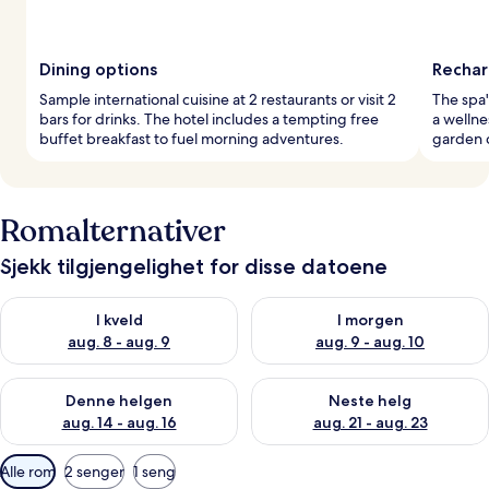
Dining options
Rechar
Sample international cuisine at 2 restaurants or visit 2
The spa'
bars for drinks. The hotel includes a tempting free
a wellne
buffet breakfast to fuel morning adventures.
garden 
Romalternativer
Sjekk tilgjengelighet for disse datoene
Sjekk tilgjengelighet for i kveld, aug. 8 - aug. 9
Sjekk tilgjengelighet for i mor
I kveld
I morgen
aug. 8 - aug. 9
aug. 9 - aug. 10
Sjekk tilgjengelighet for denne helgen, aug. 14 - aug. 16
Sjekk tilgjengelighet for neste
Denne helgen
Neste helg
aug. 14 - aug. 16
aug. 21 - aug. 23
Tilgjengelige
Alle rom
2 senger
1 seng
filtre