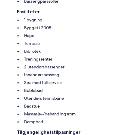
Bassengparasoller
Fasiliteter
1 bygning
Bygget i 2005
Hage
Terrasse
Bibliotek
Treningssenter
2 utendørsbassenger
Innendørsbasseng
Spa med full service
Boblebad
Utendørs tennisbane
Badstue
Massasje-/behandlingsrom
Dampbad
Tilgjengelighetstilpasninger