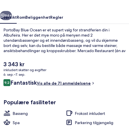
rige
Neste
94+
Oversikt
Rom
Beliggenhet
Regler
PortoBay Blue Ocean er et supert valg for strandferien din i
Albufeira. Her er det mye moro på menyen med 2
utendørsbassenger og et innendørsbasseng, og vil du skjemme
bort deg selv, kan du bestille både massasje med varme steiner,
ansiktsbehandlinger og kroppsskrubber. Mercado Restaurant (én av
2 restauranter) byr på internasjonale retter og serverer både
frokost, lunsj og middag. Noen andre høydepunkter er 3
Den
3 343 kr
barer/lounger, en bassengbar og et treningssenter. Mange skryter
nåværende
inkludert skatter og avgifter
av den vennlige betjeningen og beliggenheten.
prisen
6. sep.–7. sep.
Solterrasse
er
Anmeldelser
Fantastisk
9,2
Vis alle de 71 anmeldelsene
3 343 kr
9,2 av 10 –
Populære fasiliteter
Basseng
Frokost inkludert
Spa
Parkering tilgjengelig