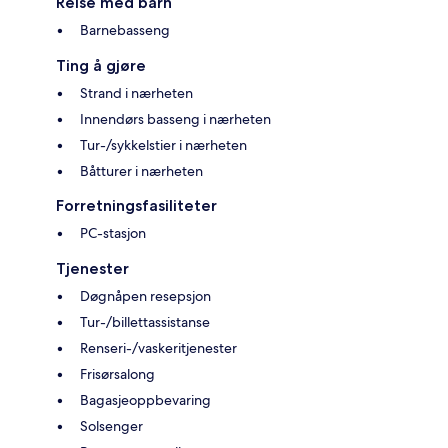
Reise med barn
Barnebasseng
Ting å gjøre
Strand i nærheten
Innendørs basseng i nærheten
Tur-/sykkelstier i nærheten
Båtturer i nærheten
Forretningsfasiliteter
PC-stasjon
Tjenester
Døgnåpen resepsjon
Tur-/billettassistanse
Renseri-/vaskeritjenester
Frisørsalong
Bagasjeoppbevaring
Solsenger