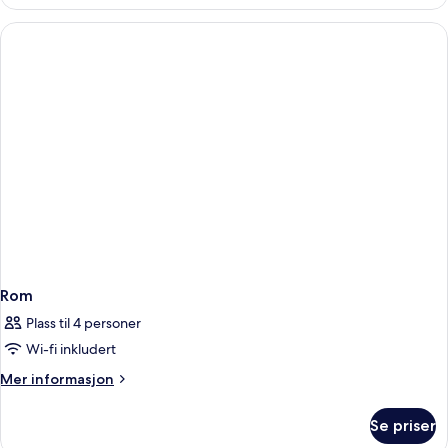
Adults
Only
Partial
Sea
View
Rom
Plass til 4 personer
Wi-fi inkludert
Mer
Mer informasjon
informasjon
om
Se priser
Rom