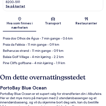
8200-591
Se på kartet
Kart
Hva som finnes i
Transport
Restauranter
nærheten
Praia dos Olhos de Água
- 7 min gange
- 0.6 km
Praia da Falésia
- 11 min gange
- 0.9 km
Belharucas strand
- 11 min gange
- 0.9 km
Balaia Golf Village
- 4 min kjøring
- 2.2 km
Pine Cliffs golfbane
- 4 min kjøring
- 1.9 km
Om dette overnattingsstedet
PortoBay Blue Ocean
PortoBay Blue Ocean er et supert valg for strandferien din i Albufeira.
Her er det mye moro på menyen med 2 utendørsbassenger og et
innendørsbasseng, og vil du skjemme bort deg selv, kan du bestille