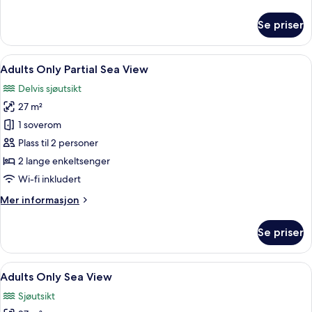
informasjon
om
Se priser
Familierom
Åpne
Allergitestet sengetøy, safe på rommet
6
Adults Only Partial Sea View
alle
Delvis sjøutsikt
bildene
27 m²
av
Adults
1 soverom
Only
Plass til 2 personer
Partial
2 lange enkeltsenger
Sea
Wi-fi inkludert
View
Mer
Mer informasjon
informasjon
om
Se priser
Adults
Only
Partial
Åpne
Adults Only Sea View | Allergitestet s
6
Sea
Adults Only Sea View
alle
View
Sjøutsikt
bildene