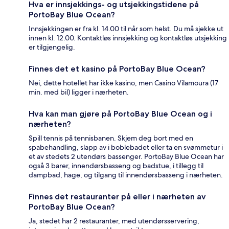
Hva er innsjekkings- og utsjekkingstidene på
PortoBay Blue Ocean?
Innsjekkingen er fra kl. 14.00 til når som helst. Du må sjekke ut
innen kl. 12.00. Kontaktløs innsjekking og kontaktløs utsjekking
er tilgjengelig.
Finnes det et kasino på PortoBay Blue Ocean?
Nei, dette hotellet har ikke kasino, men Casino Vilamoura (17
min. med bil) ligger i nærheten.
Hva kan man gjøre på PortoBay Blue Ocean og i
nærheten?
Spill tennis på tennisbanen. Skjem deg bort med en
spabehandling, slapp av i boblebadet eller ta en svømmetur i
et av stedets 2 utendørs bassenger. PortoBay Blue Ocean har
også 3 barer, innendørsbasseng og badstue, i tillegg til
dampbad, hage, og tilgang til innendørsbasseng i nærheten.
Finnes det restauranter på eller i nærheten av
PortoBay Blue Ocean?
Ja, stedet har 2 restauranter, med utendørsservering,