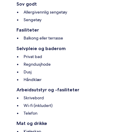
Sov godt
Allergivennlig sengetøy
Sengetøy
Fasiliteter
Balkong eller terrasse
Selvpleie og baderom
Privat bad
Regndusjhode
Dusj
Håndklær
Arbeidsutstyr og -fasiliteter
Skrivebord
Wi-fi (inkludert)
Telefon
Mat og drikke
Kjøleskap