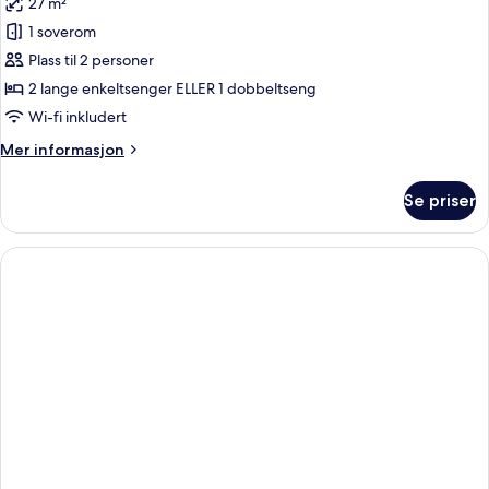
27 m²
av
Adults
1 soverom
Only
Plass til 2 personer
Sea
2 lange enkeltsenger ELLER 1 dobbeltseng
View
Wi-fi inkludert
Mer
Mer informasjon
informasjon
om
Se priser
Adults
Only
Sea
View