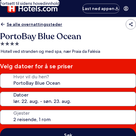
Fortsett til sidens hovedinnhold
Last ned appen
Se alle overnattingssteder
PortoBay Blue Ocean
Overnattingssted
med
Hotell ved stranden og med spa, nær Praia da Falésia
4.0
stjerner
Velg datoer for å se priser
Hvor vil du hen?
Datoer
Gjester
Søk