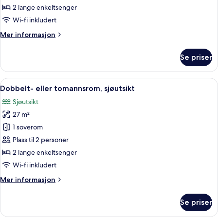
tomannsrom,
2 lange enkeltsenger
delvis
Wi-fi inkludert
sjøutsikt
Mer
Mer informasjon
informasjon
om
Se priser
Dobbelt-
eller
tomannsrom,
Åpne
Allergitestet sengetøy, safe på rommet
6
delvis
Dobbelt- eller tomannsrom, sjøutsikt
alle
sjøutsikt
Sjøutsikt
bildene
27 m²
av
Dobbelt-
1 soverom
eller
Plass til 2 personer
tomannsrom,
2 lange enkeltsenger
sjøutsikt
Wi-fi inkludert
Mer
Mer informasjon
informasjon
om
Se priser
Dobbelt-
eller