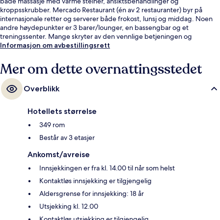
både massasje med varme steiner, ansiktsbehandlinger og
kroppsskrubber. Mercado Restaurant (én av 2 restauranter) byr på
internasjonale retter og serverer både frokost, lunsj og middag. Noen
andre høydepunkter er 3 barer/lounger, en bassengbar og et
treningssenter. Mange skryter av den vennlige betjeningen og
beliggenheten.
Informasjon om avbestillingsrett
Mer om dette overnattingsstedet
Overblikk
Hotellets størrelse
349 rom
Består av 3 etasjer
Ankomst/avreise
Innsjekkingen er fra kl. 14.00 til når som helst
Kontaktløs innsjekking er tilgjengelig
Aldersgrense for innsjekking: 18 år
Utsjekking kl. 12.00
Kontaktløs utsjekking er tilgjengelig