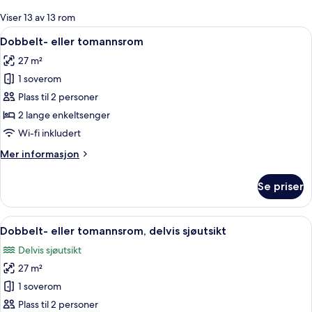
for
Viser 13 av 13 rom
rom
Åpne
Dobbelt- eller tomannsrom | Allergite
8
Dobbelt- eller tomannsrom
alle
27 m²
bildene
1 soverom
av
Dobbelt-
Plass til 2 personer
eller
2 lange enkeltsenger
tomannsrom
Wi-fi inkludert
Mer
Mer informasjon
informasjon
om
Se priser
Dobbelt-
eller
tomannsrom
Åpne
Allergitestet sengetøy, safe på rommet
8
Dobbelt- eller tomannsrom, delvis sjøutsikt
alle
Delvis sjøutsikt
bildene
27 m²
av
Dobbelt-
1 soverom
eller
Plass til 2 personer