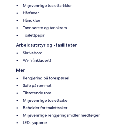
Miljøvennlige toalettartikler
Hårføner
Håndklær
Tannbørste og tannkrem
Toalettpapir
Arbeidsutstyr og -fasiliteter
Skrivebord
Wi-fi (inkludert)
Mer
Rengjøring på forespørsel
Safe på rommet
Tilstøtende rom
Miljøvennlige toalettsaker
Beholder for toalettsaker
Miljøvennlige rengjøringsmidler medfølger
LED-lyspærer