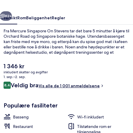
rige
Neste
82+
Oversikt
Rom
Beliggenhet
Regler
Fra Mercure Singapore On Stevens tar det bare 5 minutter å kjøre til
Orchard Road og Singapore botaniske hage. Utendørsbassenget
kan friste med mye moro, og etterpå kan du spise god mat i kafeen
eller bestille noe å drikke i baren. Noen andre høydepunkter er et
døgnåpent helsestudio, et døgnåpent treningssenter og et
treningssenter. Andre reisende skryter av den vennlige betjeningen
og overnattingsstedets forfatning. Du kan gå fra overnattingsstedet
Den
1 346 kr
til offentlig transport: Stevens T-banestasjon ligger 10 minutter
nåværende
inkludert skatter og avgifter
unna til fots.
prisen
1. sep.–2. sep.
Eksteriør
er
Anmeldelser
Veldig bra
8,4
Vis alle de 1 001 anmeldelsene
1 346 kr
8,4 av 10 –
Populære fasiliteter
Basseng
Wi-fi inkludert
Restaurant
Tilstøtende rom er
tilgjengelige