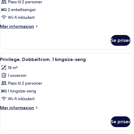
Rom
Plass til 2 personer
–
2 enkeltsenger
deluxe,
Wi-fi inkludert
2
Mer
Mer informasjon
enkeltsenger
informasjon
om
Se priser
Rom
–
deluxe,
Åpne
Privilege, Dobbeltrom, 1 kingsize-sen
10
2
Privilege, Dobbeltrom, 1 kingsize-seng
alle
enkeltsenger
18 m²
bildene
1 soverom
av
Privilege,
Plass til 2 personer
Dobbeltrom,
1 kingsize-seng
1
Wi-fi inkludert
kingsize-
Mer
Mer informasjon
seng
informasjon
om
Se priser
Privilege,
Dobbeltrom,