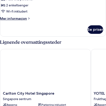
–
2 enkeltsenger
superior,
Wi-fi inkludert
2
Mer
Mer informasjon
enkeltsenger
informasjon
om
Se priser
Rom
–
superior,
Lignende overnattingssteder
2
enkeltsenger
Carlton City Hotel Singapore
YOTEL S
Carlton
YOTEL
Carlton City Hotel Singapore
YOTEL 
City
Singapo
Singapore sentrum
Fruktha
Hotel
Orchard
Basseng
Parkering inkludert
Basse
Singapore
Road