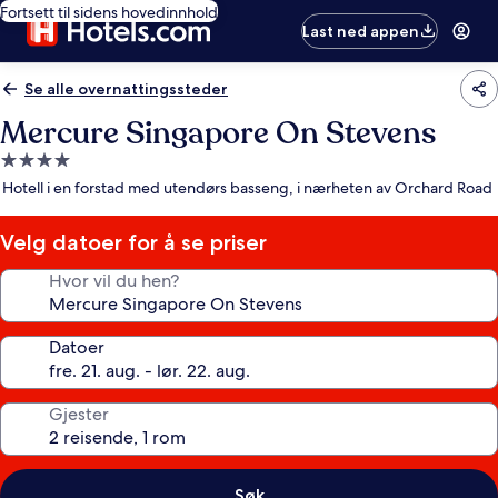
Fortsett til sidens hovedinnhold
Last ned appen
Se alle overnattingssteder
Mercure Singapore On Stevens
Overnattingssted
med
Hotell i en forstad med utendørs basseng, i nærheten av Orchard Road
4.0
stjerner
Velg datoer for å se priser
Hvor vil du hen?
Datoer
Gjester
Søk