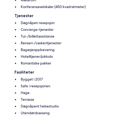
Møterom
Konferanseselokaler (450 kvadratmeter)
Tjenester
Døgnåpen resepsjon
Concierge-tjenester
Tur-/billettassistanse
Renseri-/vaskeritjenester
Bagasjeoppbevaring
Hotelltjener/pikkolo
Romantiske pakker
Fasiliteter
Bygget i 2017
Safe i resepsjonen
Hage
Terrasse
Døgnåpent helsestudio
Utendørsbasseng