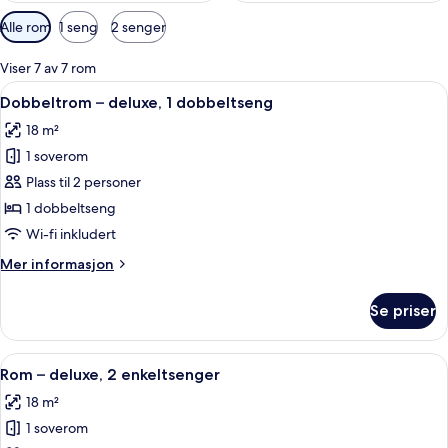
Tilgjengelige
Alle rom
1 seng
2 senger
filtre
for
Viser 7 av 7 rom
rom
Åpne
Safe på rommet, skrivebord og skrive
9
Dobbeltrom – deluxe, 1 dobbeltseng
alle
18 m²
bildene
1 soverom
av
Dobbeltrom
Plass til 2 personer
–
1 dobbeltseng
deluxe,
Wi-fi inkludert
1
Mer
Mer informasjon
dobbeltseng
informasjon
om
Se priser
Dobbeltrom
–
deluxe,
Åpne
Safe på rommet, skrivebord og skrive
5
1
Rom – deluxe, 2 enkeltsenger
alle
dobbeltseng
18 m²
bildene
1 soverom
av