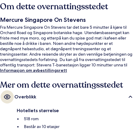
Om dette overnattingsstedet
Mercure Singapore On Stevens
Fra Mercure Singapore On Stevens tar det bare 5 minutter å kjøre til
Orchard Road og Singapore botaniske hage. Utendørsbassenget kan
friste med mye moro, og etterpå kan du spise god mat i kafeen eller
bestille noe å drikke i baren. Noen andre høydepunkter er et
døgnåpent helsestudio, et døgnåpent treningssenter og et
treningssenter. Andre reisende skryter av den vennlige betjeningen og
overnattingsstedets forfatning. Du kan gå fra overnattingsstedet til
offentlig transport: Stevens T-banestasjon ligger 10 minutter unna til
fots.
Informasjon om avbestillingsrett
Mer om dette overnattingsstedet
Overblikk
Hotellets størrelse
518 rom
Består av 10 etasjer