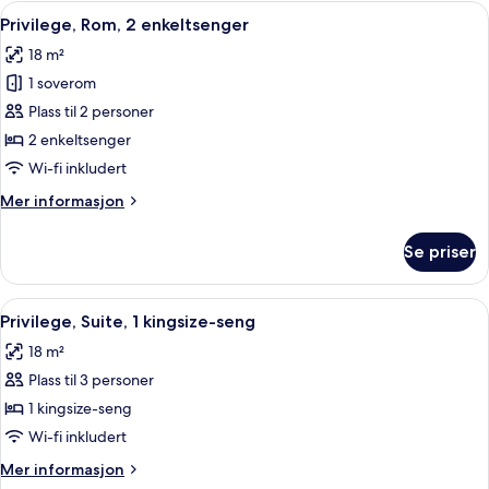
1
Åpne
Safe på rommet, skrivebord og skrive
5
kingsize-
Privilege, Rom, 2 enkeltsenger
alle
seng
18 m²
bildene
1 soverom
av
Privilege,
Plass til 2 personer
Rom,
2 enkeltsenger
2
Wi-fi inkludert
enkeltsenger
Mer
Mer informasjon
informasjon
om
Se priser
Privilege,
Rom,
2
Åpne
Privilege, Suite, 1 kingsize-seng | Sa
5
enkeltsenger
Privilege, Suite, 1 kingsize-seng
alle
18 m²
bildene
Plass til 3 personer
av
Privilege,
1 kingsize-seng
Suite,
Wi-fi inkludert
1
Mer
Mer informasjon
kingsize-
informasjon