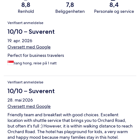
8,8
7,8
8,4
Renhold
Beliggenheten
Personale og service
Anmeldelser
Verifisert anmeldelse
10/10 – Suverent
19. apr. 2026
Oversett med Google
Perfect for business travelers
liang hong, reise på 1 natt
Verifisert anmeldelse
10/10 – Suverent
28. mai 2026
Oversett med Google
Friendly team and breakfast with good choices. Excellent
location with shuttle service that brings you to Orchard Road,
but often it's full :) However, it is within walking distance to reach
Orchard Road. The hotel has playground for kids, a very warm
and happy mood because many families stay in this hotel.