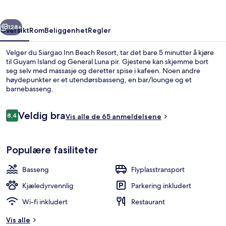
rige
Neste
128+
Oversikt
Rom
Beliggenhet
Regler
Velger du Siargao Inn Beach Resort, tar det bare 5 minutter å kjøre
til Guyam Island og General Luna pir. Gjestene kan skjemme bort
seg selv med massasje og deretter spise i kafeen. Noen andre
høydepunkter er et utendørsbasseng, en bar/lounge og et
barnebasseng.
Anmeldelser
Veldig bra
8,4
Vis alle de 65 anmeldelsene
8,4 av 10 –
Eksteriør
Populære fasiliteter
Basseng
Flyplasstransport
Kjæledyrvennlig
Parkering inkludert
Wi-fi inkludert
Restaurant
Vis alle