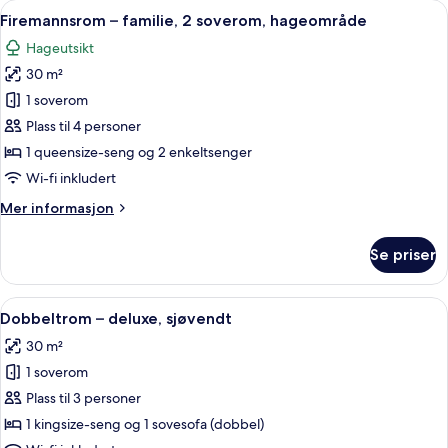
Åpne
Firemannsrom – familie, 2 soverom, ha
13
queensize-
Firemannsrom – familie, 2 soverom, hageområde
alle
senger,
Hageutsikt
hageområde
bildene
30 m²
av
Firemannsrom
1 soverom
–
Plass til 4 personer
familie,
1 queensize-seng og 2 enkeltsenger
2
Wi-fi inkludert
soverom,
Mer
Mer informasjon
hageområde
informasjon
om
Se priser
Firemannsrom
–
familie,
Åpne
Dobbeltrom – deluxe, sjøvendt | Safe 
10
2
Dobbeltrom – deluxe, sjøvendt
alle
soverom,
30 m²
hageområde
bildene
1 soverom
av
Dobbeltrom
Plass til 3 personer
–
1 kingsize-seng og 1 sovesofa (dobbel)
deluxe,