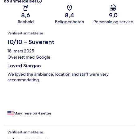
65 anmeldelser
8,6
8,4
9,0
Renhold
Beliggenheten
Personale og service
Anmeldelser
Verifisert anmeldelse
10/10 – Suverent
18. mars 2025
Oversett med Google
Loved Siargao
We loved the ambiance, location and staff were very
accommodating.
Mary, reise på 4 netter
Verifisert anmeldelse