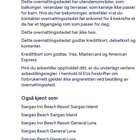
Dette overnattingsstedet har utendørsområder, som
balkonger, verandaer og terrasser, som kanskje ikke passer
for barn. Hvis du har bekymringer, anbefaler vi at du
kontakter overnattingsstedet før ankomst for å bekrefte at
de har et tilgjengelig rom som passer for deg.
Dette overnattingsstedet har ikke heis.
Dette overnattingsstedet godtar kredittkort, debetkort og
kontanter.
Kredittkort som godtas: Visa, Mastercard og American
Express
Hvis du avbestiller oppholdet ditt, er du underlagt vertens
avbestillingsregler. I henhold til EUs forskrifter om
forbrukerrett gjelder ikke angreretten ved bestilling av
overnattingssted.
Også kjent som
Siargao Inn Beach Resort Siargao Island
Siargao Beach Siargao Island
Siargao Inn Beach Resort General Luna
Siargao Beach General Luna
Siargao Beach General Luna