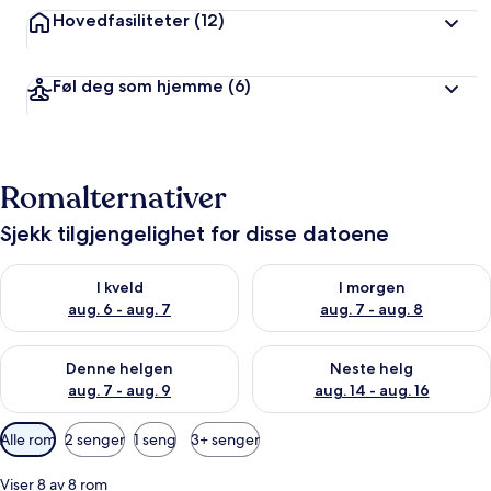
Hovedfasiliteter
(12)
Føl deg som hjemme
(6)
Romalternativer
Sjekk tilgjengelighet for disse datoene
Sjekk tilgjengelighet for i kveld, aug. 6 - aug. 7
Sjekk tilgjengelighet for i mor
I kveld
I morgen
aug. 6 - aug. 7
aug. 7 - aug. 8
Sjekk tilgjengelighet for denne helgen, aug. 7 - aug. 9
Sjekk tilgjengelighet for neste 
Denne helgen
Neste helg
aug. 7 - aug. 9
aug. 14 - aug. 16
Tilgjengelige
Alle rom
2 senger
1 seng
3+ senger
filtre
for
Viser 8 av 8 rom