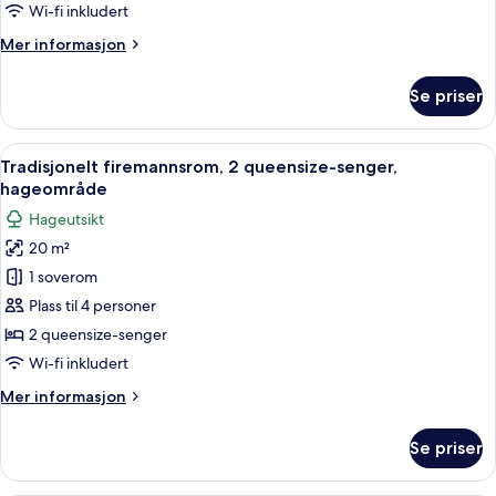
queensize-
Wi-fi inkludert
seng
Mer
Mer informasjon
informasjon
om
Se priser
Dobbeltrom,
1
queensize-
Åpne
Tradisjonelt firemannsrom, 2 queensiz
9
seng
Tradisjonelt firemannsrom, 2 queensize-senger,
alle
hageområde
bildene
Hageutsikt
av
20 m²
Tradisjonelt
1 soverom
firemannsrom,
2
Plass til 4 personer
queensize-
2 queensize-senger
senger,
Wi-fi inkludert
hageområde
Mer
Mer informasjon
informasjon
om
Se priser
Tradisjonelt
firemannsrom,
2