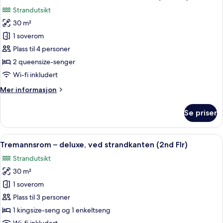
alle
strandkanten
Strandutsikt
(Ground
bildene
Flr)
30 m²
av
Firemannsrom
1 soverom
–
Plass til 4 personer
deluxe,
2 queensize-senger
ved
Wi-fi inkludert
strandkanten
Mer
Mer informasjon
(2nd
informasjon
Flr)
om
Se priser
Firemannsrom
–
deluxe,
Åpne
Tremannsrom – deluxe, ved strandkante
11
ved
Tremannsrom – deluxe, ved strandkanten (2nd Flr)
alle
strandkanten
Strandutsikt
(2nd
bildene
Flr)
30 m²
av
Tremannsrom
1 soverom
–
Plass til 3 personer
deluxe,
1 kingsize-seng og 1 enkeltseng
ved