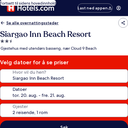
Fortsett til sidens hovedinnhold
Last ned appen
Se alle overnattingssteder
Siargao Inn Beach Resort
Overnattingssted
med
Gjestehus med utendørs basseng, nær Cloud 9 Beach
2.5
stjerner
Velg datoer for å se priser
Hvor vil du hen?
Datoer
Gjester
Søk