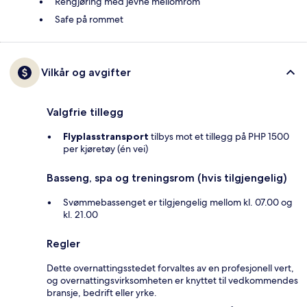
Rengjøring med jevne mellomrom
Safe på rommet
Vilkår og avgifter
Valgfrie tillegg
Flyplasstransport
tilbys mot et tillegg på PHP 1500
per kjøretøy (én vei)
Basseng, spa og treningsrom (hvis tilgjengelig)
Svømmebassenget er tilgjengelig mellom kl. 07.00 og
kl. 21.00
Regler
Dette overnattingsstedet forvaltes av en profesjonell vert,
og overnattingsvirksomheten er knyttet til vedkommendes
bransje, bedrift eller yrke.