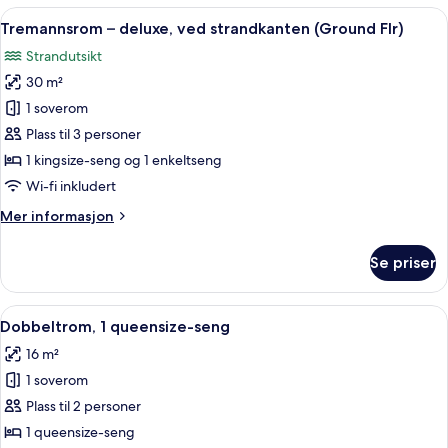
rom
Åpne
Tremannsrom – deluxe, ved strandkante
18
Tremannsrom – deluxe, ved strandkanten (Ground Flr)
alle
Strandutsikt
bildene
30 m²
av
Tremannsrom
1 soverom
–
Plass til 3 personer
deluxe,
1 kingsize-seng og 1 enkeltseng
ved
Wi-fi inkludert
strandkanten
Mer
Mer informasjon
(Ground
informasjon
Flr)
om
Se priser
Tremannsrom
–
deluxe,
Åpne
Dobbeltrom, 1 queensize-seng | Safe p
13
ved
Dobbeltrom, 1 queensize-seng
alle
strandkanten
16 m²
(Ground
bildene
Flr)
1 soverom
av
Dobbeltrom,
Plass til 2 personer
1
1 queensize-seng