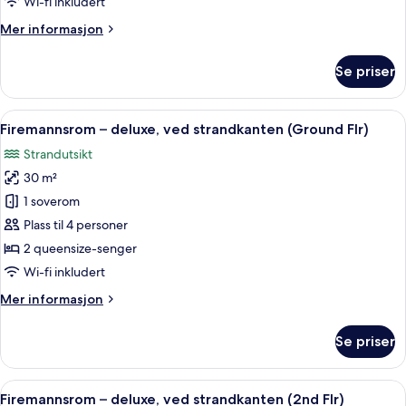
Wi-fi inkludert
sjøvendt
Mer
Mer informasjon
informasjon
om
Se priser
Dobbeltrom
–
deluxe,
Åpne
Firemannsrom – deluxe, ved strandkant
11
sjøvendt
Firemannsrom – deluxe, ved strandkanten (Ground Flr)
alle
Strandutsikt
bildene
30 m²
av
Firemannsrom
1 soverom
–
Plass til 4 personer
deluxe,
2 queensize-senger
ved
Wi-fi inkludert
strandkanten
Mer
Mer informasjon
(Ground
informasjon
Flr)
om
Se priser
Firemannsrom
–
deluxe,
Åpne
Firemannsrom – deluxe, ved strandkant
10
ved
Firemannsrom – deluxe, ved strandkanten (2nd Flr)