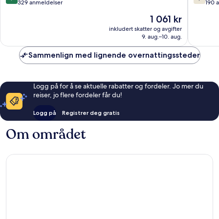
av
av
329 anmeldelser
190 
10,
10,
Prisen
1 061 kr
Fantastisk,
Bra,
er
329
190
inkludert skatter og avgifter
1 061 kr
9. aug.–10. aug.
anmeldelser
anmelde
Sammenlign med lignende overnattingssteder
Logg på for å se aktuelle rabatter og fordeler. Jo mer du
reiser, jo flere fordeler får du!
Logg på
Registrer deg gratis
Om området