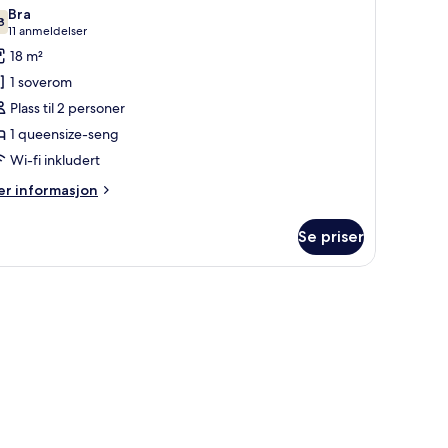
le
Bra
ildene
8
7,8 av 10
(11
11 anmeldelser
v
anmeldelser)
18 m²
obbeltrom
1 soverom
Plass til 2 personer
uperior
1 queensize-seng
Wi-fi inkludert
er
r informasjon
formasjon
m
Se priser
bbeltrom
perior
 skrivebord og blendingsgardiner