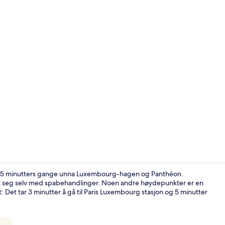
Video laget 
kun 5 minutters gange unna Luxembourg-hagen og Panthéon.
t seg selv med spabehandlinger. Noen andre høydepunkter er en
 Det tar 3 minutter å gå til Paris Luxembourg stasjon og 5 minutter
Innendørsba