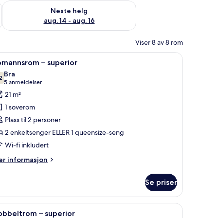
, aug. 7 - aug. 9
Sjekk tilgjengelighet for neste helg, aug. 14 - aug. 16
Neste helg
aug. 14 - aug. 16
Viser 8 av 8 rom
, skrivebord og blendingsgardiner
pne
Tomannsrom – superior | Minibar, safe på ro
12
omannsrom – superior
le
Bra
ildene
2
7,2 av 10
(5
5 anmeldelser
v
anmeldelser)
21 m²
omannsrom
1 soverom
Plass til 2 personer
uperior
2 enkeltsenger ELLER 1 queensize-seng
Wi-fi inkludert
er
r informasjon
formasjon
m
Se priser
omannsrom
perior
et, skrivebord og blendingsgardiner
pne
Dobbeltrom – superior | Minibar, safe på rom
12
obbeltrom – superior