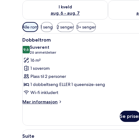
Sjekk tilgjengelighet for i kveld, aug. 6 - aug. 7
Sjekk tilgjeng
I kveld
aug. 6 - aug. 7
a
Tilgjengelige
Alle rom
1 seng
2 senger
3+ senger
filtre
Åpne
Dobbeltrom | Minibar, safe på
for
16
Dobbeltrom
alle
rom
Suverent
bildene
9,6
9,6 av 10
(26
26 anmeldelser
av
anmeldelser)
16 m²
Dobbeltrom
1 soverom
Plass til 2 personer
1 dobbeltseng ELLER 1 queensize-seng
Wi-fi inkludert
Mer
Mer informasjon
informasjon
om
Se prise
Dobbeltrom
Åpne
Suite | Oppholdsområde | Flat
13
Suite