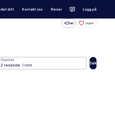
det ditt
Kontakt oss
Reiser
Logg på
Del
Lagre
Gjester
Søk