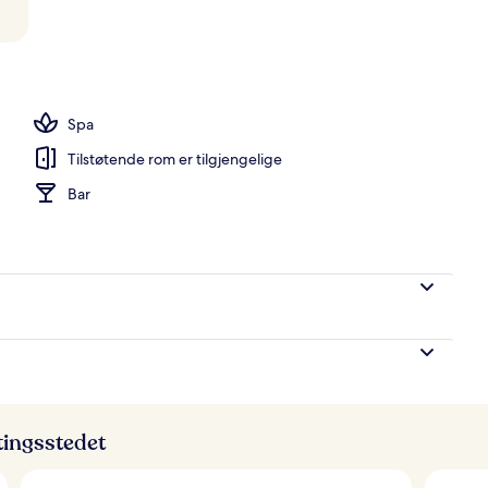
o
Spa
Tilstøtende rom er tilgjengelige
Bar
ttingsstedet