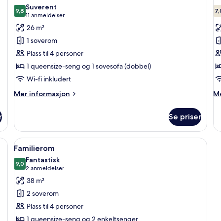
alle
al
Suverent
bildene
9,8
b
7,
9,8 av 10
(11
11 anmeldelser
av
a
anmeldelser)
26 m²
Suite
D
1 soverom
–
–
Plass til 4 personer
junior
s
1 queensize-seng og 1 sovesofa (dobbel)
Wi-fi inkludert
Mer
M
Mer informasjon
Me
informasjon
in
om
o
r
Se priser
Suite
Do
–
–
junior
su
rommet, skrivebord og blendingsgardiner
Åpne
Familierom | Minibar, safe på rommet,
9
Familierom
alle
Fantastisk
bildene
9,0
9,0 av 10
(2
2 anmeldelser
av
anmeldelser)
38 m²
Familierom
2 soverom
Plass til 4 personer
1 queensize-seng og 2 enkeltsenger