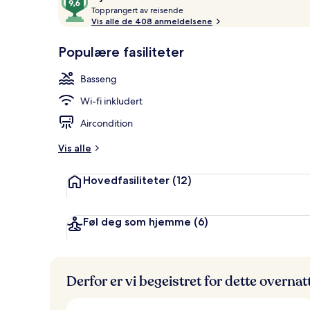
T
av
Topprangert av reisende
o
Vis alle de 408 anmeldelsene
10,
p
Gjestefavoritt
Terrasse/pati
p
Populære fasiliteter
r
a
Basseng
n
g
Wi-fi inkludert
e
r
Aircondition
t
Vis alle
a
v
Hovedfasiliteter
(12)
r
e
i
Føl deg som hjemme
(6)
s
e
n
d
Derfor er vi begeistret for dette overna
e