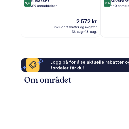
9.6
9.4
Suverent
Suverent
9,6
9,4
av
av
319 anmeldelser
440 anmeld
10,
10,
Suverent,
Suverent,
Prisen
2 572 kr
319
440
er
anmeldelser
anmeldelser
inkludert skatter og avgifter
2 572 kr
12. aug.–13. aug.
Logg på for å se aktuelle rabatter og
fordeler får du!
Om området