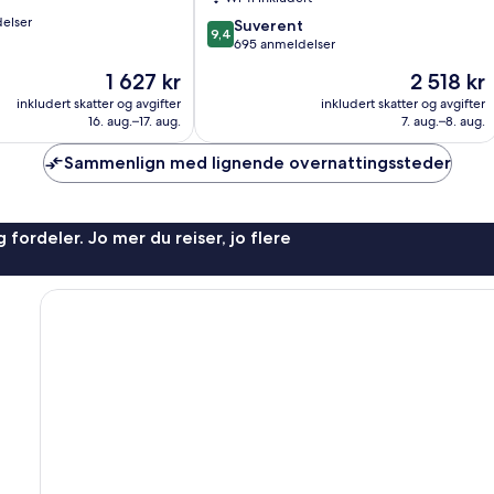
Latinerkvarteret
elser
9.4
Suverent
9,4
av
695 anmeldelser
10,
Prisen
Prisen
1 627 kr
2 518 kr
Suverent,
er
er
695
inkludert skatter og avgifter
inkludert skatter og avgifter
1 627 kr
2 518 kr
16. aug.–17. aug.
7. aug.–8. aug.
anmeldelser
Sammenlign med lignende overnattingssteder
 fordeler. Jo mer du reiser, jo flere