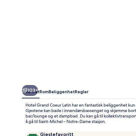
103+
Oversikt
Rom
Beliggenhet
Regler
Hotel Grand Coeur Latin har en fantastisk beliggenhet 
Gjestene kan bade i innendørsbassenget og skjemme bor
bar/lounge og et dampbad. Du kan gå til kollektivtransport:
å gå til Saint-Michel – Notre-Dame stasjon.
Anmeldelser
9,6
Gjestefavoritt