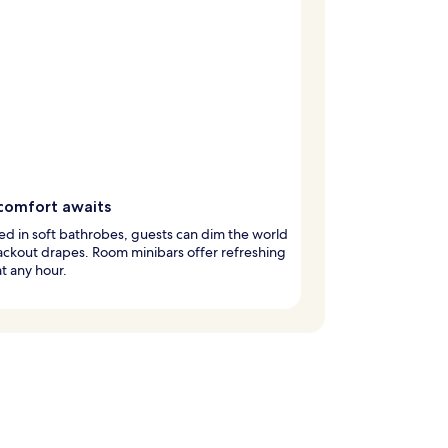
comfort awaits
 in soft bathrobes, guests can dim the world
ackout drapes. Room minibars offer refreshing
at any hour.