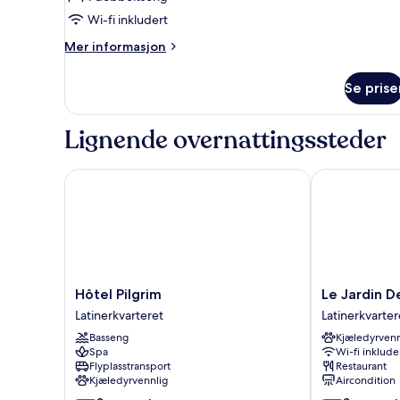
Wi-fi inkludert
Mer
Mer informasjon
informasjon
om
Se prise
Enkeltrom
Lignende overnattingssteder
Hôtel Pilgrim
Le Jardin De 
Hôtel
Le
Hôtel Pilgrim
Le Jardin D
Pilgrim
Jardin
Latinerkvarteret
Latinerkvarter
Latinerkvarteret
De
Basseng
Kjæledyrvenn
Verre
Spa
Wi-fi inklude
by
Flyplasstransport
Restaurant
Locke
Kjæledyrvennlig
Aircondition
Latinerkvarter