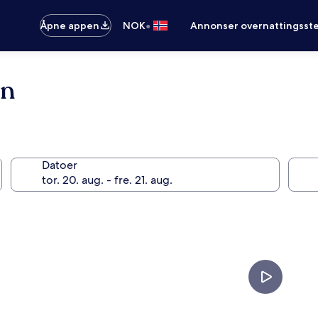
•
Åpne appen
NOK
Annonser overnattingsste
in
Datoer