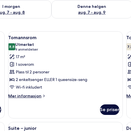
elighet for i morgen, aug. 7 - aug. 8
Sjekk tilgjengelighet for denne helgen
I morgen
Denne helgen
ug. 7 - aug. 8
aug. 7 - aug. 9
 rommet, skrivebord og blendingsgardiner
Åpne
Tomannsrom | Minibar, safe på rommet
Å
7
Tomannsrom
T
alle
al
Utmerket
bildene
8,8
b
7,
8,8 av 10
(9
9 anmeldelser
av
a
anmeldelser)
17 m²
Tomannsrom
T
1 soverom
–
Plass til 2 personer
s
2 enkeltsenger ELLER 1 queensize-seng
Wi-fi inkludert
Mer
M
Mer informasjon
Me
informasjon
in
om
o
r
Se priser
Tomannsrom
T
–
su
skjerm-TV
Åpne
Suite – junior | Minibar, safe på romm
Å
8
Suite – junior
D