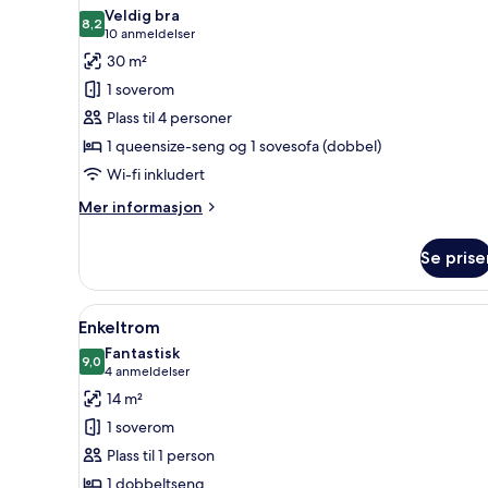
alle
Veldig bra
bildene
8,2
8,2 av 10
(10
10 anmeldelser
av
anmeldelser)
30 m²
Suite
1 soverom
Plass til 4 personer
1 queensize-seng og 1 sovesofa (dobbel)
Wi-fi inkludert
Mer
Mer informasjon
informasjon
om
Se prise
Suite
Åpne
Enkeltrom | Minibar, safe på 
9
Enkeltrom
alle
Fantastisk
bildene
9,0
9,0 av 10
(4
4 anmeldelser
av
anmeldelser)
14 m²
Enkeltrom
1 soverom
Plass til 1 person
1 dobbeltseng