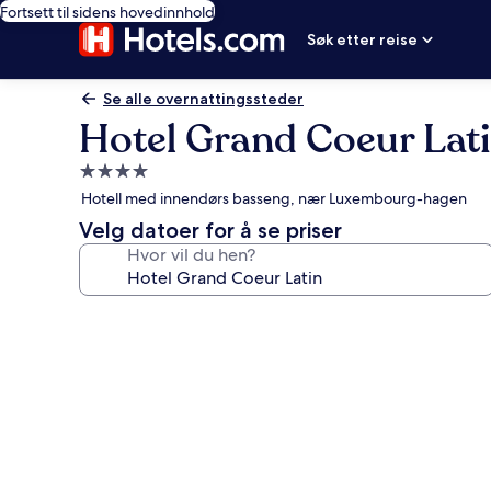
Fortsett til sidens hovedinnhold
Søk etter reise
Se alle overnattingssteder
Hotel Grand Coeur Lat
Overnattingssted
med
Hotell med innendørs basseng, nær Luxembourg-hagen
4.0
Velg datoer for å se priser
stjerner
Hvor vil du hen?
Bildegalleri
av
Hotel
Grand
Coeur
Latin