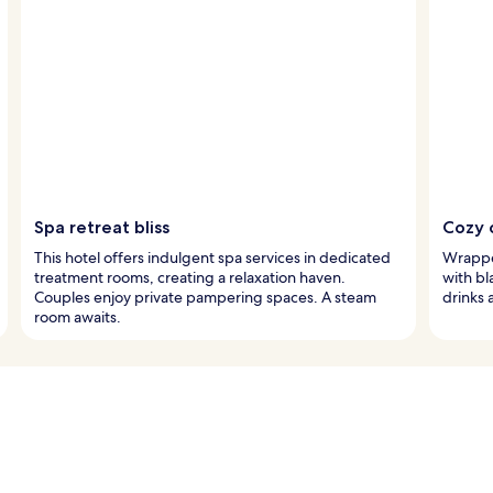
Spa retreat bliss
Cozy 
This hotel offers indulgent spa services in dedicated
Wrapped
treatment rooms, creating a relaxation haven.
with bl
Couples enjoy private pampering spaces. A steam
drinks 
room awaits.