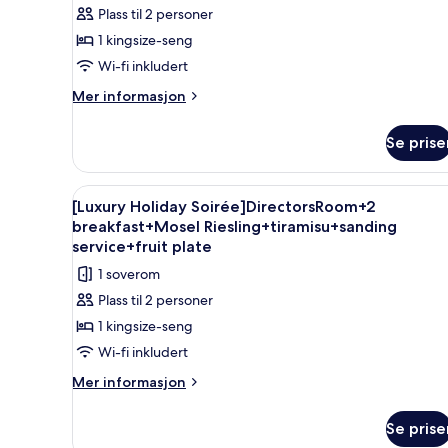
Plass til 2 personer
1 kingsize-seng
Wi-fi inkludert
Mer
Mer informasjon
informasjon
om
Se prise
Deluxe
Double
Room
Åpne
Minibar (inkludert), safe på 
8
[Luxury Holiday Soirée]DirectorsRoom+2
alle
breakfast+Mosel Riesling+tiramisu+sanding
bildene
service+fruit plate
av
1 soverom
[Luxury
Plass til 2 personer
Holiday
1 kingsize-seng
Soirée]DirectorsRoom+2
Wi-fi inkludert
breakfast+Mosel
Riesling+tiramisu+sanding
Mer
Mer informasjon
informasjon
service+fruit
om
plate
Se prise
[Luxury