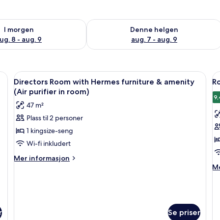
elighet for i morgen, aug. 8 - aug. 9
Sjekk tilgjengelighet for denne helgen
I morgen
Denne helgen
ug. 8 - aug. 9
aug. 7 - aug. 9
rommet og skrivebord for bærbar PC
Åpne
Minibar (inkludert), safe på rommet o
Å
8
Directors Room with Hermes furniture & amenity
R
alle
al
(Air purifier in room)
bildene
b
9,
47 m²
av
a
Plass til 2 personer
Directors
R
1 kingsize-seng
Room
with
Wi-fi inkludert
Hermes
Mer
Mer informasjon
furniture
informasjon
M
Me
om
in
&
Directors
o
amenity
Room
R
(Air
with
purifier
Hermes
r
Se priser
furniture