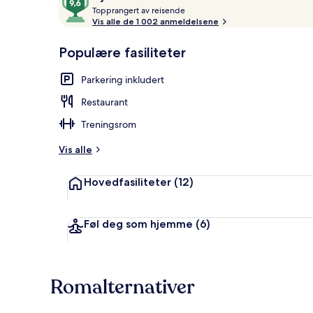
T
av
Topprangert av reisende
o
Vis alle de 1 002 anmeldelsene
10,
p
Gjestefavoritt
Minibar (ink
p
Populære fasiliteter
r
a
Parkering inkludert
n
g
Restaurant
e
r
Treningsrom
t
Vis alle
a
v
Hovedfasiliteter
(12)
r
e
i
Føl deg som hjemme
(6)
s
e
n
d
Romalternativer
e