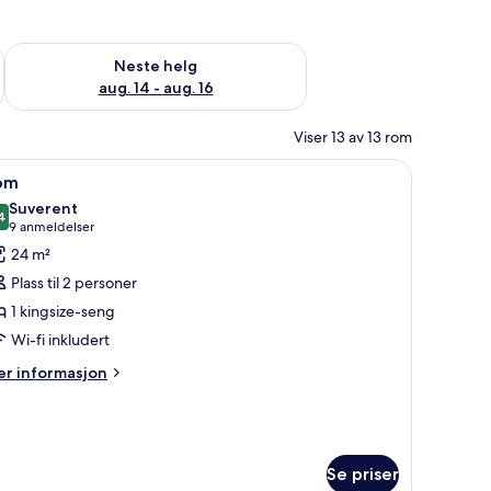
, aug. 7 - aug. 9
Sjekk tilgjengelighet for neste helg, aug. 14 - aug. 16
Neste helg
aug. 14 - aug. 16
Viser 13 av 13 rom
g skrivebord for bærbar PC
pne
Rom | Minibar (inkludert), safe på rommet og
5
om
le
Suverent
ildene
4
9,4 av 10
(9
9 anmeldelser
v
anmeldelser)
24 m²
om
Plass til 2 personer
1 kingsize-seng
Wi-fi inkludert
er
r informasjon
formasjon
m
om
Se priser