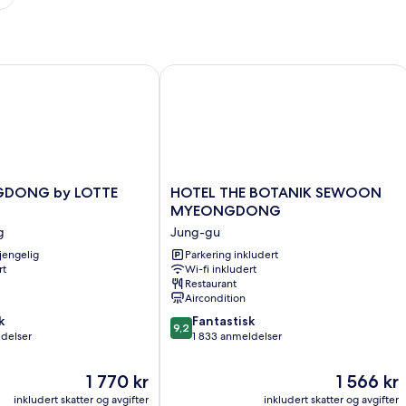
ONG by LOTTE HOTELS
HOTEL THE BOTANIK SEWOON M
HOTEL
GDONG by LOTTE
HOTEL THE BOTANIK SEWOON
NG
THE
MYEONGDONG
BOTANIK
g
Jung-gu
SEWOON
gjengelig
MYEONGDONG
Parkering inkludert
rt
Wi-fi inkludert
Jung-
Restaurant
gu
Aircondition
9.2
k
Fantastisk
9,2
av
ldelser
1 833 anmeldelser
10,
Fantastisk,
Prisen
Prisen
1 770 kr
1 566 kr
1 833
er
er
inkludert skatter og avgifter
inkludert skatter og avgifter
anmeldelser