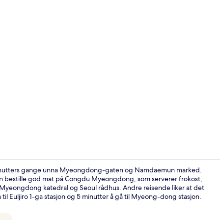
Rom | Bad | 
 minutters gange unna Myeongdong-gaten og Namdaemun marked.
u kan bestille god mat på Congdu Myeongdong, som serverer frokost,
il Myeongdong katedral og Seoul rådhus. Andre reisende liker at det
Sitteområde 
å til Euljiro 1-ga stasjon og 5 minutter å gå til Myeong-dong stasjon.