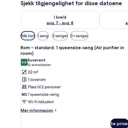
Sjekk tilgjengelighet for disse datoene
Sjekk tilgjengelighet for i kveld, aug. 7 - aug. 8
Sjekk tilgjeng
I kveld
aug. 7 - aug. 8
a
Tilgjengelige
Alle rom
1 seng
2 senger
3+ senger
filtre
Åpne
Minibar (inkludert), safe på 
for
5
Rom – standard, 1 queensize-seng (Air purifier in
alle
rom
room)
bildene
Suverent
9,8
av
9,8 av 10
(12
12 anmeldelser
Rom
anmeldelser)
22 m²
–
1 soverom
standard,
Plass til 2 personer
1
1 queensize-seng
queensize-
Wi-fi inkludert
seng
(Air
Mer
Mer informasjon
informasjon
purifier
om
in
Se prise
Rom