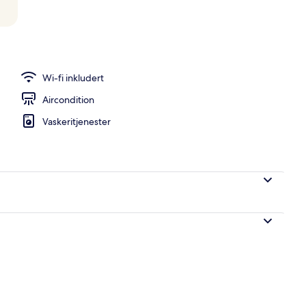
ludert), safe på rommet og skrivebord for bærbar PC
Wi-fi inkludert
Aircondition
Vaskeritjenester