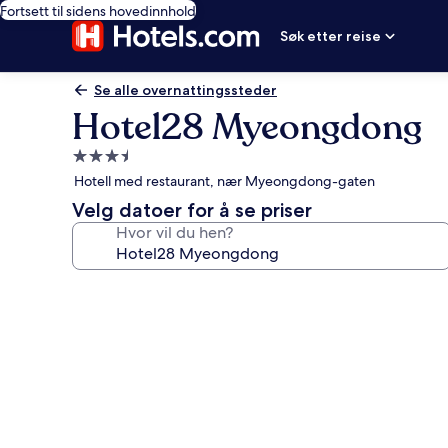
Fortsett til sidens hovedinnhold
Søk etter reise
Se alle overnattingssteder
Hotel28 Myeongdong
Overnattingssted
med
Hotell med restaurant, nær Myeongdong-gaten
3.5
Velg datoer for å se priser
stjerner
Hvor vil du hen?
Bildegalleri
av
Hotel28
Myeongdong