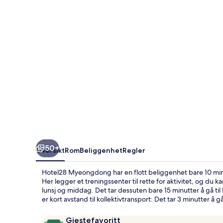
50+
Oversikt
Rom
Beliggenhet
Regler
Hotel28 Myeongdong har en flott beliggenhet bare 10
Her legger et treningssenter til rette for aktivitet, og d
lunsj og middag. Det tar dessuten bare 15 minutter å gå t
er kort avstand til kollektivtransport: Det tar 3 minutter å g
Anmeldelser
9,6
Gjestefavoritt