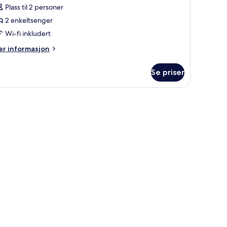
Plass til 2 personer
2 enkeltsenger
Wi-fi inkludert
er
r informasjon
formasjon
m
Se priser
luxe
in
oom