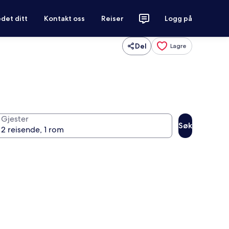
det ditt
Kontakt oss
Reiser
Logg på
Del
Lagre
Gjester
Søk