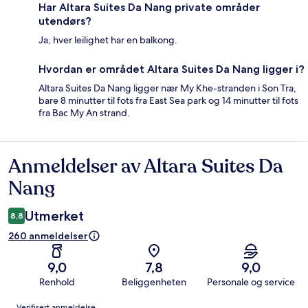
Har Altara Suites Da Nang private områder
utendørs?
Ja, hver leilighet har en balkong.
Hvordan er området Altara Suites Da Nang ligger i?
Altara Suites Da Nang ligger nær My Khe-stranden i Son Tra,
bare 8 minutter til fots fra East Sea park og 14 minutter til fots
fra Bac My An strand.
Anmeldelser av Altara Suites Da
Anmeldelser
Nang
Utmerket
8,8
260 anmeldelser
9,0
7,8
9,0
Renhold
Beliggenheten
Personale og service
Anmeldelser
Verifisert anmeldelse