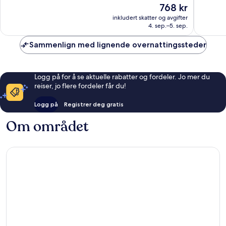
Prisen
768 kr
Suverent,
Suveren
er
567
1 003
inkludert skatter og avgifter
768 kr
4. sep.–5. sep.
anmeldelser
anmelde
Sammenlign med lignende overnattingssteder
Logg på for å se aktuelle rabatter og fordeler. Jo mer du
reiser, jo flere fordeler får du!
Logg på
Registrer deg gratis
Om området