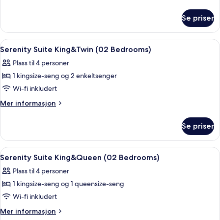
informasjon
Bedrooms
om
Se priser
Serenity
Suite
King
Åpne
1 soverom, safe på rommet, skrivebord 
6
&
Serenity Suite King&Twin (02 Bedrooms)
alle
Queen,
Plass til 4 personer
2
bildene
Bedrooms
1 kingsize-seng og 2 enkeltsenger
av
Serenity
Wi-fi inkludert
Suite
Mer
Mer informasjon
King&Twin
informasjon
om
(02
Se priser
Serenity
Bedrooms)
Suite
King&Twin
Åpne
1 soverom, safe på rommet, skrivebord 
9
(02
Serenity Suite King&Queen (02 Bedrooms)
alle
Bedrooms)
Plass til 4 personer
bildene
1 kingsize-seng og 1 queensize-seng
av
Serenity
Wi-fi inkludert
Suite
Mer
Mer informasjon
King&Queen
informasjon