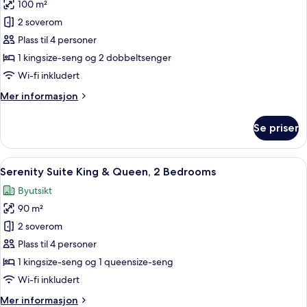
Bedrooms
100 m²
av
Zen
2 soverom
Suite,
Plass til 4 personer
2
1 kingsize-seng og 2 dobbeltsenger
Bedrooms
Wi-fi inkludert
Mer
Mer informasjon
informasjon
om
Se priser
Zen
Suite,
2
Åpne
1 soverom, safe på rommet, skrivebord 
8
Bedrooms
Serenity Suite King & Queen, 2 Bedrooms
alle
Byutsikt
bildene
90 m²
av
Serenity
2 soverom
Suite
Plass til 4 personer
King
1 kingsize-seng og 1 queensize-seng
&
Wi-fi inkludert
Queen,
Mer
Mer informasjon
2