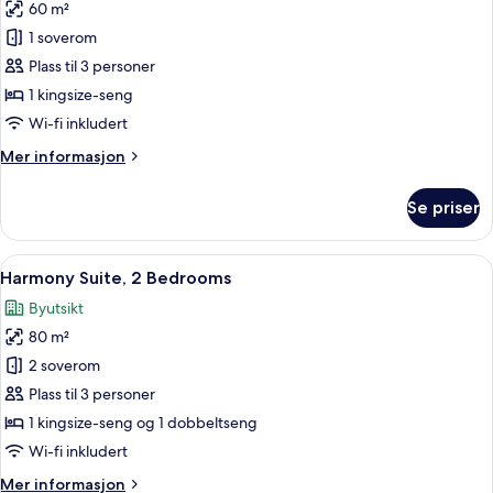
60 m²
av
Peace
1 soverom
Suite,
Plass til 3 personer
1
1 kingsize-seng
Bedroom
Wi-fi inkludert
Mer
Mer informasjon
informasjon
om
Se priser
Peace
Suite,
1
Åpne
Harmony Suite, 2 Bedrooms | Utsikt f
9
Bedroom
Harmony Suite, 2 Bedrooms
alle
Byutsikt
bildene
80 m²
av
Harmony
2 soverom
Suite,
Plass til 3 personer
2
1 kingsize-seng og 1 dobbeltseng
Bedrooms
Wi-fi inkludert
Mer
Mer informasjon