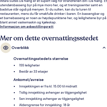
Altara Suites Da Nang er et supert valg for strandferien din i Da Nang. Et
utendørsbasseng byr på mye moro her, og et treningssenter samt en
badstue står også på menyen. Er du sulten, kan du ta turen til
restauranten, mens du får smakfulle drinker i baren. En bassengbar og
et barnebasseng er noen av høydepunktene her, og leilighetene byr på
blant annet vaskemaskin og kjøleskap.
Informasjon om avbestillingsrett
Mer om dette overnattingsstedet
Overblikk
Overnattingsstedets størrelse
155 leiligheter
Består av 33 etasjer
Ankomst/avreise
Innsjekkingen er fra kl. 15.00 til midnatt
Tidlig innsjekking avhenger av tilgjengelighet
Sen innsjekking avhenger av tilgjengelighet
Aldersgrense for innsjekking: 18 år