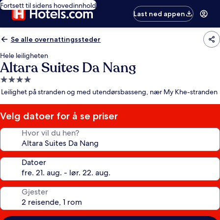
Fortsett til sidens hovedinnhold
Last ned appen
Se alle overnattingssteder
Hele leiligheten
Altara Suites Da Nang
Overnattingssted
med
Leilighet på stranden og med utendørsbasseng, nær My Khe-stranden
4.0
stjerner
Velg datoer for å se priser
Hvor vil du hen?
Datoer
Gjester