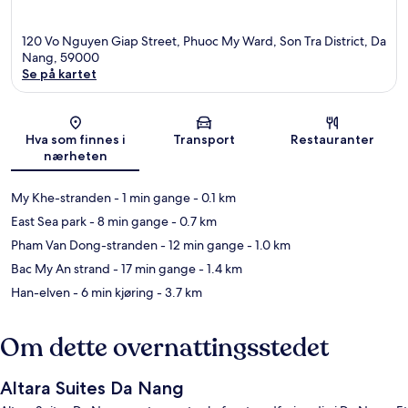
120 Vo Nguyen Giap Street, Phuoc My Ward, Son Tra District, Da
Nang, 59000
Se på kartet
Kart
Hva som finnes i
Transport
Restauranter
nærheten
My Khe-stranden
- 1 min gange
- 0.1 km
East Sea park
- 8 min gange
- 0.7 km
Pham Van Dong-stranden
- 12 min gange
- 1.0 km
Bac My An strand
- 17 min gange
- 1.4 km
Han-elven
- 6 min kjøring
- 3.7 km
Om dette overnattingsstedet
Altara Suites Da Nang