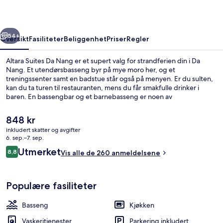
rige
Neste
54+
Oversikt
Fasiliteter
Beliggenhet
Priser
Regler
Altara Suites Da Nang er et supert valg for strandferien din i Da
Nang. Et utendørsbasseng byr på mye moro her, og et
treningssenter samt en badstue står også på menyen. Er du sulten,
kan du ta turen til restauranten, mens du får smakfulle drinker i
baren. En bassengbar og et barnebasseng er noen av
høydepunktene her, og leilighetene byr på blant annet vaskemaskin
og kjøleskap.
Den
848 kr
nåværende
inkludert skatter og avgifter
prisen
6. sep.–7. sep.
Utendørsbasseng og solsenger
er
Anmeldelser
Utmerket
8,8
Vis alle de 260 anmeldelsene
848 kr
8,8 av 10 –
Populære fasiliteter
Basseng
Kjøkken
Vaskeritjenester
Parkering inkludert