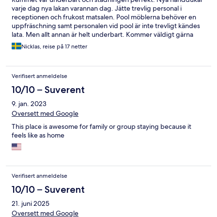
varje dag nya lakan varannan dag. Jätte trevlig personal i
receptionen och frukost matsalen. Pool möblerna behöver en
uppfräschning samt personalen vid pool är inte trevligt kändes
lata. Men allt annan är helt underbart. Kommer väldigt gärna
tillbaka. Mvh Nicklas Nilsson
Nicklas, reise på 17 netter
Verifisert anmeldelse
10/10 – Suverent
9. jan. 2023
Oversett med Google
This place is awesome for family or group staying because it
feels like as home
Verifisert anmeldelse
10/10 – Suverent
21. juni 2025
Oversett med Google