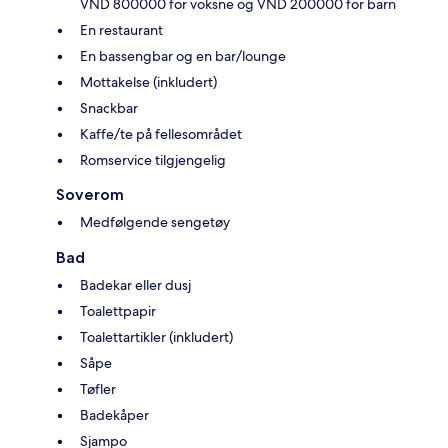
VND 800000 for voksne og VND 200000 for barn
En restaurant
En bassengbar og en bar/lounge
Mottakelse (inkludert)
Snackbar
Kaffe/te på fellesområdet
Romservice tilgjengelig
Soverom
Medfølgende sengetøy
Bad
Badekar eller dusj
Toalettpapir
Toalettartikler (inkludert)
Såpe
Tøfler
Badekåper
Sjampo