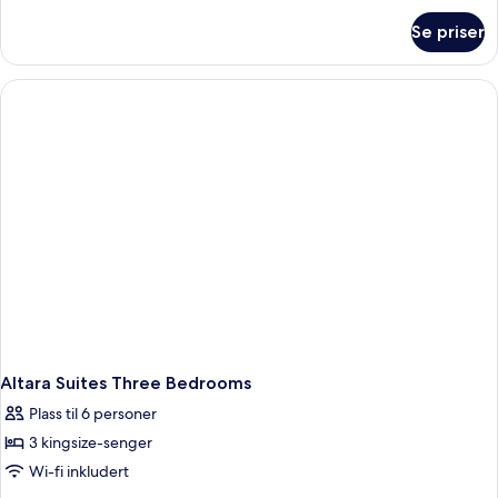
om
(02
Se priser
Serenity
Bedrooms)
Suite
King&Queen
(02
Bedrooms)
Altara Suites Three Bedrooms
Plass til 6 personer
3 kingsize-senger
Wi-fi inkludert