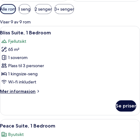
Tilgjengelige
Alle rom
1 seng
2 senger
3+ senger
filtre
for
Viser 9 av 9 rom
rom
Åpne
Utsikt fra rommet
7
Bliss Suite, 1 Bedroom
alle
Fjellutsikt
bildene
65 m²
av
Bliss
1 soverom
Suite,
Plass til 3 personer
1
1 kingsize-seng
Bedroom
Wi-fi inkludert
Mer
Mer informasjon
informasjon
om
Se priser
Bliss
Suite,
1
Åpne
1 soverom, safe på rommet, skrivebord 
9
Bedroom
Peace Suite, 1 Bedroom
alle
Byutsikt
bildene