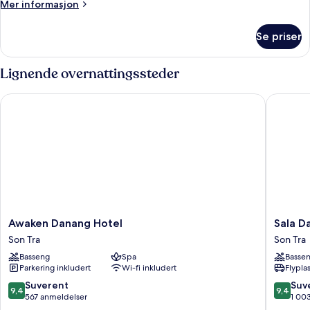
Mer
Mer informasjon
informasjon
om
Se priser
Altara
Suites
Three
Lignende overnattingssteder
Bedrooms
Awaken Danang Hotel
Sala Dan
Awaken
Sala
Awaken Danang Hotel
Sala D
Danang
Danang
Son Tra
Son Tra
Hotel
Beach
Basseng
Spa
Basse
Son
Hotel
Parkering inkludert
Wi-fi inkludert
Flypla
Tra
Son
Tra
9.4
9.4
Suverent
Suv
9,4
9,4
av
av
567 anmeldelser
1 00
10,
10,