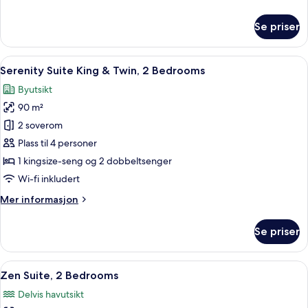
informasjon
om
Se priser
Harmony
Suite,
2
Åpne
1 soverom, safe på rommet, skrivebord 
7
Bedrooms
Serenity Suite King & Twin, 2 Bedrooms
alle
Byutsikt
bildene
90 m²
av
Serenity
2 soverom
Suite
Plass til 4 personer
King
1 kingsize-seng og 2 dobbeltsenger
&
Wi-fi inkludert
Twin,
Mer
Mer informasjon
2
informasjon
Bedrooms
om
Se priser
Serenity
Suite
King
Åpne
Zen Suite, 2 Bedrooms | 1 soverom, saf
11
&
Zen Suite, 2 Bedrooms
alle
Twin,
Delvis havutsikt
2
bildene