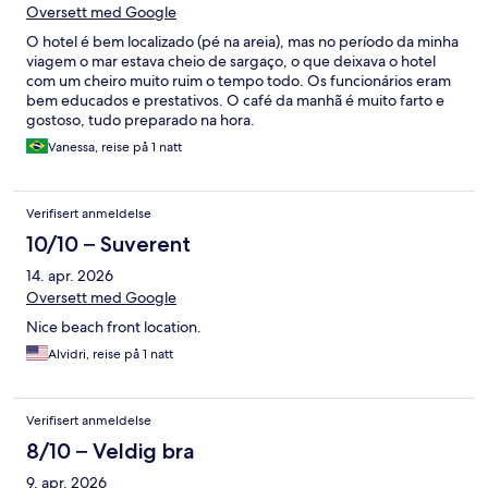
Oversett med Google
O hotel é bem localizado (pé na areia), mas no período da minha
viagem o mar estava cheio de sargaço, o que deixava o hotel
com um cheiro muito ruim o tempo todo. Os funcionários eram
bem educados e prestativos. O café da manhã é muito farto e
gostoso, tudo preparado na hora.
Vanessa, reise på 1 natt
Verifisert anmeldelse
10/10 – Suverent
14. apr. 2026
Oversett med Google
Nice beach front location.
Alvidri, reise på 1 natt
Verifisert anmeldelse
8/10 – Veldig bra
9. apr. 2026