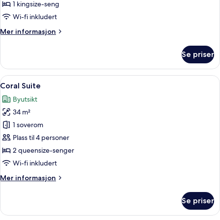
King
1 kingsize-seng
Wi-fi inkludert
Mer
Mer informasjon
informasjon
om
Se priser
Reef
Suite
King
Åpne
Sengetøy av topp kvalitet, safe på r
10
Coral Suite
alle
Byutsikt
bildene
34 m²
av
Coral
1 soverom
Suite
Plass til 4 personer
2 queensize-senger
Wi-fi inkludert
Mer
Mer informasjon
informasjon
om
Se priser
Coral
Suite