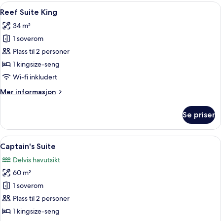
Åpne
Sengetøy av topp kvalitet, safe på r
15
Reef Suite King
alle
34 m²
bildene
1 soverom
av
Reef
Plass til 2 personer
Suite
1 kingsize-seng
King
Wi-fi inkludert
Mer
Mer informasjon
informasjon
om
Se priser
Reef
Suite
King
Åpne
Captain's Suite | Sengetøy av topp kv
7
Captain's Suite
alle
Delvis havutsikt
bildene
60 m²
av
Captain's
1 soverom
Suite
Plass til 2 personer
1 kingsize-seng