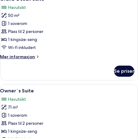
alle
Havutsikt
bildene
50 m²
av
Grand
1 soverom
Ocean
Plass til 2 personer
Suite
1 kingsize-seng
Wi-fi inkludert
Mer
Mer informasjon
informasjon
om
Se priser
Grand
Ocean
Suite
Åpne
Owner´s Suite | Sengetøy av topp kva
15
Owner´s Suite
alle
Havutsikt
bildene
71 m²
av
Owner
1 soverom
´s
Plass til 2 personer
Suite
1 kingsize-seng