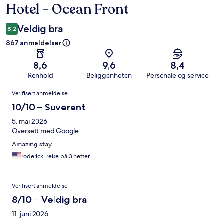
Hotel - Ocean Front
Veldig bra
8,2
867 anmeldelser
8,6
9,6
8,4
Renhold
Beliggenheten
Personale og service
Anmeldelser
Verifisert anmeldelse
10/10 – Suverent
5. mai 2026
Oversett med Google
Amazing stay
roderick, reise på 3 netter
Verifisert anmeldelse
8/10 – Veldig bra
11. juni 2026