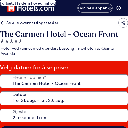
Fortsett til sidens hovedinnhold
Last ned appen
Se alle overnattingssteder
The Carmen Hotel - Ocean Front
Overnattingssted
med
Hotell ved vannet med utendørs basseng, i nærheten av Quinta
4.5
Avenida
stjerner
Velg datoer for å se priser
Hvor vil du hen?
Datoer
Gjester