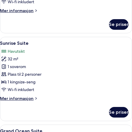
Wi-fi inkludert
Mer
Mer informasjon
informasjon
om
Se priser
Captain's
Suite
Åpne
Sunrise Suite | Sengetøy av topp kval
13
Sunrise Suite
alle
Havutsikt
bildene
32 m²
av
Sunrise
1 soverom
Suite
Plass til 2 personer
1 kingsize-seng
Wi-fi inkludert
Mer
Mer informasjon
informasjon
om
Se priser
Sunrise
Suite
Åpne
Grand Ocean Suite | Sengetøy av topp
12
Grand Ocean Suite