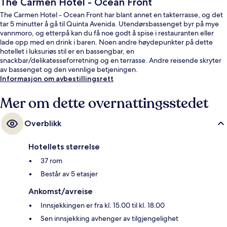
The Carmen Hotel - Ocean Front
The Carmen Hotel - Ocean Front har blant annet en takterrasse, og det
tar 5 minutter å gå til Quinta Avenida. Utendørsbassenget byr på mye
vannmoro, og etterpå kan du få noe godt å spise i restauranten eller
lade opp med en drink i baren. Noen andre høydepunkter på dette
hotellet i luksuriøs stil er en bassengbar, en
snackbar/delikatesseforretning og en terrasse. Andre reisende skryter
av bassenget og den vennlige betjeningen.
Informasjon om avbestillingsrett
Mer om dette overnattingsstedet
Overblikk
Hotellets størrelse
37 rom
Består av 5 etasjer
Ankomst/avreise
Innsjekkingen er fra kl. 15.00 til kl. 18.00
Sen innsjekking avhenger av tilgjengelighet