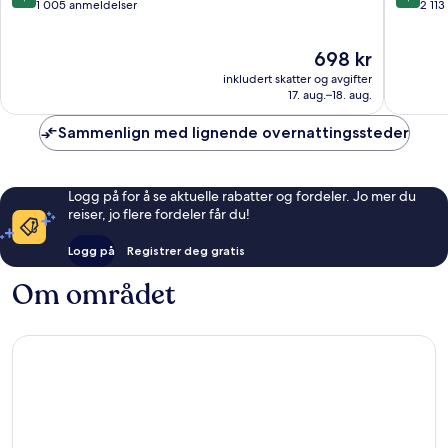
Carmen
sentrum
av
av
1 005 anmeldelser
2 11
sentrum
10,
10,
Veldig
Utmerke
Prisen
698 kr
bra,
2 113
er
1 005
anmelde
inkludert skatter og avgifter
698 kr
anmeldelser
17. aug.–18. aug.
Sammenlign med lignende overnattingssteder
Logg på for å se aktuelle rabatter og fordeler. Jo mer du
reiser, jo flere fordeler får du!
Logg på
Registrer deg gratis
Om området