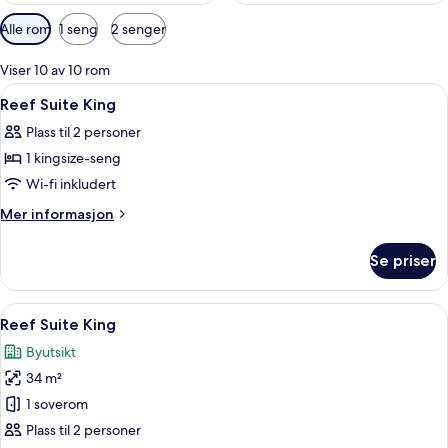
Tilgjengelige
Alle rom
1 seng
2 senger
filtre
for
Viser 10 av 10 rom
rom
Åpne
Sengetøy av topp kvalitet, safe på r
7
Reef Suite King
alle
Plass til 2 personer
bildene
1 kingsize-seng
av
Reef
Wi-fi inkludert
Suite
Mer
Mer informasjon
King
informasjon
om
Se priser
Reef
Suite
King
Åpne
Sengetøy av topp kvalitet, safe på r
15
Reef Suite King
alle
Byutsikt
bildene
34 m²
av
Reef
1 soverom
Suite
Plass til 2 personer