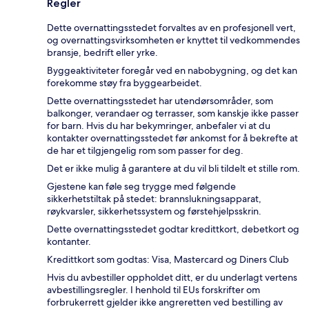
Regler
Dette overnattingsstedet forvaltes av en profesjonell vert,
og overnattingsvirksomheten er knyttet til vedkommendes
bransje, bedrift eller yrke.
Byggeaktiviteter foregår ved en nabobygning, og det kan
forekomme støy fra byggearbeidet.
Dette overnattingsstedet har utendørsområder, som
balkonger, verandaer og terrasser, som kanskje ikke passer
for barn. Hvis du har bekymringer, anbefaler vi at du
kontakter overnattingsstedet før ankomst for å bekrefte at
de har et tilgjengelig rom som passer for deg.
Det er ikke mulig å garantere at du vil bli tildelt et stille rom.
Gjestene kan føle seg trygge med følgende
sikkerhetstiltak på stedet: brannslukningsapparat,
røykvarsler, sikkerhetssystem og førstehjelpsskrin.
Dette overnattingsstedet godtar kredittkort, debetkort og
kontanter.
Kredittkort som godtas: Visa, Mastercard og Diners Club
Hvis du avbestiller oppholdet ditt, er du underlagt vertens
avbestillingsregler. I henhold til EUs forskrifter om
forbrukerrett gjelder ikke angreretten ved bestilling av