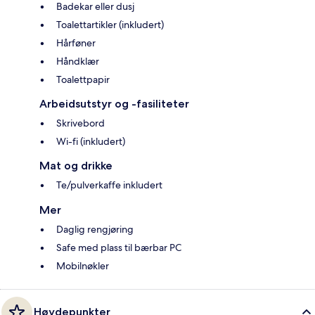
Badekar eller dusj
Toalettartikler (inkludert)
Hårføner
Håndklær
Toalettpapir
Arbeidsutstyr og -fasiliteter
Skrivebord
Wi-fi (inkludert)
Mat og drikke
Te/pulverkaffe inkludert
Mer
Daglig rengjøring
Safe med plass til bærbar PC
Mobilnøkler
Høydepunkter