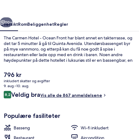
Ocean
Front
rige
Neste
110+
Oversikt
Rom
Beliggenhet
Regler
The Carmen Hotel - Ocean Front har blant annet en takterrasse, og
det tar 5 minutter å gå til Quinta Avenida. Utendørsbassenget byr
på mye vannmoro, og etterpå kan du få noe godt å spise i
restauranten eller lade opp med en drink i baren. Noen andre
høydepunkter på dette hotellet i luksuriøs stil er en bassengbar, en
snackbar/delikatesseforretning og en terrasse. Andre reisende
skryter av bassenget og den vennlige betjeningen.
Den
796 kr
nåværende
inkludert skatter og avgifter
prisen
9. aug.–10. aug.
Utendørsbasseng og bassengparasolle
er
Anmeldelser
Veldig bra
8,2
Vis alle de 867 anmeldelsene
796 kr
8,2 av 10 –
Populære fasiliteter
Basseng
Wi-fi inkludert
Restaurant
Aircondition