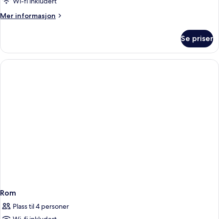
Wi-fi inkludert
Mer
Mer informasjon
informasjon
om
Se priser
Rom
Rom
Plass til 4 personer