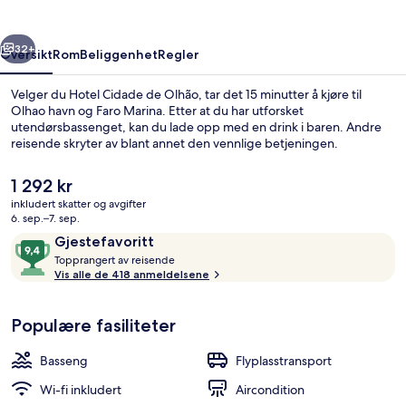
rige
Neste
32+
Oversikt
Rom
Beliggenhet
Regler
Velger du Hotel Cidade de Olhão, tar det 15 minutter å kjøre til
Olhao havn og Faro Marina. Etter at du har utforsket
utendørsbassenget, kan du lade opp med en drink i baren. Andre
reisende skryter av blant annet den vennlige betjeningen.
Den
1 292 kr
nåværende
inkludert skatter og avgifter
prisen
6. sep.–7. sep.
er
Anmeldelser
9,4
Gjestefavoritt
Båtturer
1 292 kr
T
av
Topprangert av reisende
o
Vis alle de 418 anmeldelsene
10,
p
Gjestefavoritt
p
Populære fasiliteter
r
a
n
Basseng
Flyplasstransport
g
e
Wi-fi inkludert
Aircondition
r