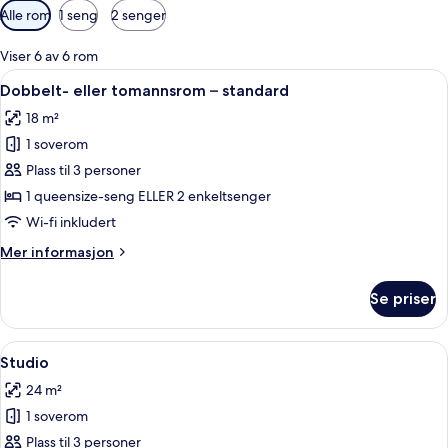
Tilgjengelige
Alle rom
1 seng
2 senger
filtre
for
Viser 6 av 6 rom
rom
Åpne
Dobbelt- eller tomannsrom – standard
7
Dobbelt- eller tomannsrom – standard
alle
18 m²
bildene
1 soverom
av
Dobbelt-
Plass til 3 personer
eller
1 queensize-seng ELLER 2 enkeltsenger
tomannsrom
Wi-fi inkludert
–
Mer
Mer informasjon
standard
informasjon
om
Se priser
Dobbelt-
eller
tomannsrom
Åpne
Minibar, safe på rommet, skrivebord 
9
–
Studio
alle
standard
24 m²
bildene
1 soverom
av
Studio
Plass til 3 personer