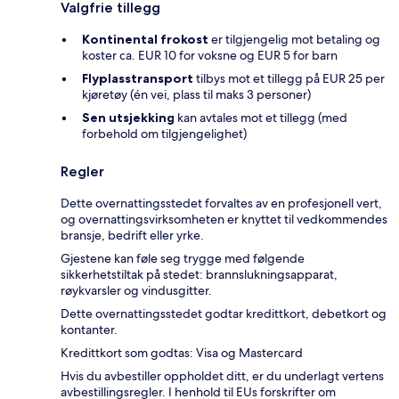
Valgfrie tillegg
Kontinental frokost
er tilgjengelig mot betaling og
koster ca. EUR 10 for voksne og EUR 5 for barn
Flyplasstransport
tilbys mot et tillegg på EUR 25 per
kjøretøy (én vei, plass til maks 3 personer)
Sen utsjekking
kan avtales mot et tillegg (med
forbehold om tilgjengelighet)
Regler
Dette overnattingsstedet forvaltes av en profesjonell vert,
og overnattingsvirksomheten er knyttet til vedkommendes
bransje, bedrift eller yrke.
Gjestene kan føle seg trygge med følgende
sikkerhetstiltak på stedet: brannslukningsapparat,
røykvarsler og vindusgitter.
Dette overnattingsstedet godtar kredittkort, debetkort og
kontanter.
Kredittkort som godtas: Visa og Mastercard
Hvis du avbestiller oppholdet ditt, er du underlagt vertens
avbestillingsregler. I henhold til EUs forskrifter om