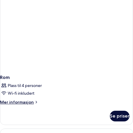
Rom
Plass til 4 personer
Wi-fi inkludert
Mer
Mer informasjon
informasjon
om
Se priser
Rom