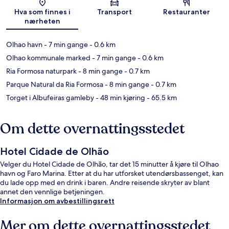
Kart
Hva som finnes i
Transport
Restauranter
nærheten
Olhao havn
- 7 min gange
- 0.6 km
Olhao kommunale marked
- 7 min gange
- 0.6 km
Ria Formosa naturpark
- 8 min gange
- 0.7 km
Parque Natural da Ria Formosa
- 8 min gange
- 0.7 km
Torget i Albufeiras gamleby
- 48 min kjøring
- 65.5 km
Om dette overnattingsstedet
Hotel Cidade de Olhão
Velger du Hotel Cidade de Olhão, tar det 15 minutter å kjøre til Olhao
havn og Faro Marina. Etter at du har utforsket utendørsbassenget, kan
du lade opp med en drink i baren. Andre reisende skryter av blant
annet den vennlige betjeningen.
Informasjon om avbestillingsrett
Mer om dette overnattingsstedet