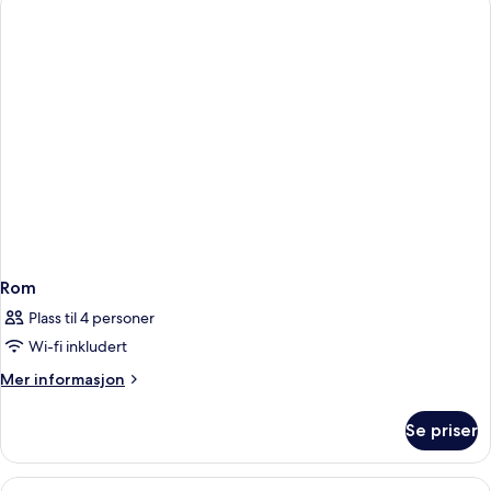
–
superior
Rom
Plass til 4 personer
Wi-fi inkludert
Mer
Mer informasjon
informasjon
om
Se priser
Rom