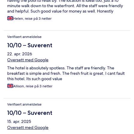
having the pool to relax by. The location is ideal too, just a 10
minute walk down to the waterfront. All the staff were friendly
and helpful. Such good value for money as well. Honestly
couldn’t fault it and would happily stay again.
Helen, reise på 3 netter
Verifisert anmeldelse
10/10 – Suverent
22. apr. 2026
Oversett med Google
The hotel is absolutely spotless. The staff are friendly. The
breakfast is simple and fresh. The fresh fruit is great. I cant fault
this hotel. Its such good value
Allison, reise på 3 netter
Verifisert anmeldelse
10/10 – Suverent
15. apr. 2025
Oversett med Google