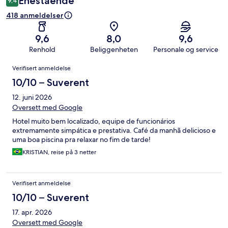
Enestående
9,4
418 anmeldelser
9,6
8,0
9,6
Renhold
Beliggenheten
Personale og service
Anmeldelser
Verifisert anmeldelse
10/10 – Suverent
12. juni 2026
Oversett med Google
Hotel muito bem localizado, equipe de funcionários
extremamente simpática e prestativa. Café da manhã delicioso e
uma boa piscina pra relaxar no fim de tarde!
KRISTIAN, reise på 3 netter
Verifisert anmeldelse
10/10 – Suverent
17. apr. 2026
Oversett med Google