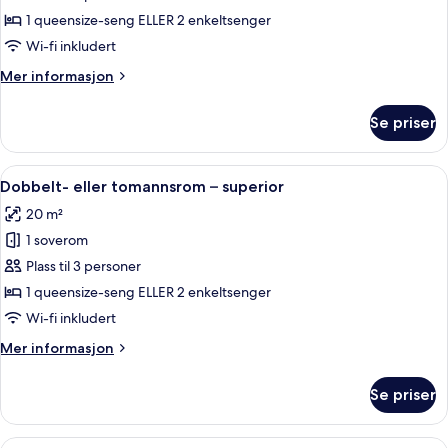
1 queensize-seng ELLER 2 enkeltsenger
Wi-fi inkludert
Mer
Mer informasjon
informasjon
om
Se priser
Studio
Åpne
Minibar, safe på rommet, skrivebord 
6
Dobbelt- eller tomannsrom – superior
alle
20 m²
bildene
1 soverom
av
Dobbelt-
Plass til 3 personer
eller
1 queensize-seng ELLER 2 enkeltsenger
tomannsrom
Wi-fi inkludert
–
Mer
Mer informasjon
superior
informasjon
om
Se priser
Dobbelt-
eller
tomannsrom