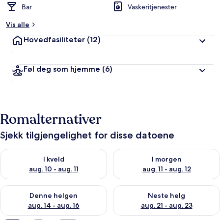
Bar
Vaskeritjenester
t
Vis alle
a
v
Hovedfasiliteter
(12)
r
e
Føl deg som hjemme
(6)
i
s
e
n
d
Romalternativer
e
Sjekk tilgjengelighet for disse datoene
Sjekk tilgjengelighet for i kveld, aug. 10 - aug. 11
Sjekk tilgjengelighet for i morg
I kveld
I morgen
aug. 10 - aug. 11
aug. 11 - aug. 12
Sjekk tilgjengelighet for denne helgen, aug. 14 - aug. 16
Sjekk tilgjengelighet for neste
Denne helgen
Neste helg
aug. 14 - aug. 16
aug. 21 - aug. 23