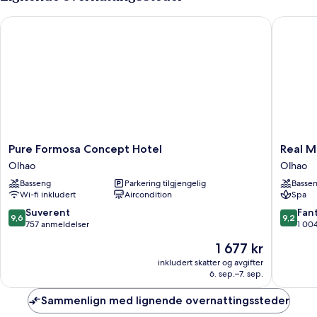
Pure Formosa Concept Hotel
Real Mar
Pure
Real
Pure Formosa Concept Hotel
Real M
Formosa
Marina
Olhao
Olhao
Concept
Hotel
Basseng
Parkering tilgjengelig
Basse
Hotel
&
Wi-fi inkludert
Aircondition
Spa
Olhao
Spa
Olhao
9.6
9.2
Suverent
Fant
9,6
9,2
av
av
757 anmeldelser
1 00
10,
10,
Prisen
1 677 kr
Suverent,
Fantasti
er
757
1 004
inkludert skatter og avgifter
1 677 kr
6. sep.–7. sep.
anmeldelser
anmelde
Sammenlign med lignende overnattingssteder