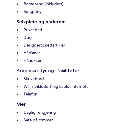
Barneseng (inkludert)
Sengetøy
Selvpleie og baderom
Privat bad
Dusj
Designertoalettartikler
Hårføner
Håndklær
Arbeidsutstyr og -fasiliteter
Skrivebord
Wi-fi (inkludert) og kablet internett
Telefon
Mer
Daglig rengjøring
Safe på rommet