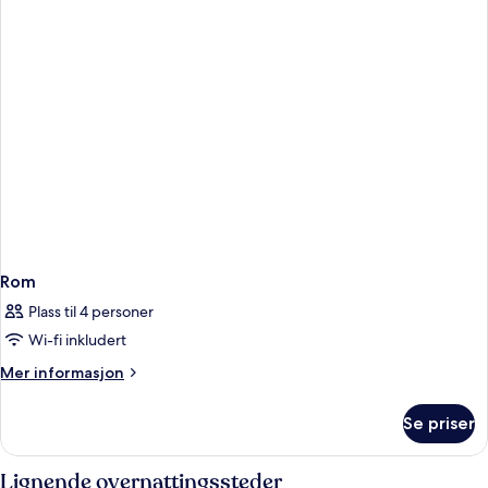
Rom
Plass til 4 personer
Wi-fi inkludert
Mer
Mer informasjon
informasjon
om
Se priser
Rom
Lignende overnattingssteder