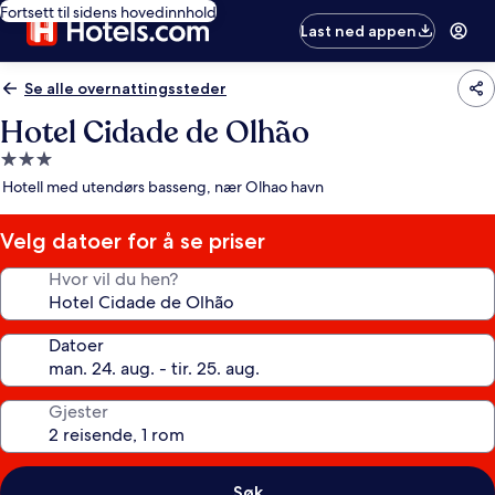
Fortsett til sidens hovedinnhold
Last ned appen
Se alle overnattingssteder
Hotel Cidade de Olhão
Overnattingssted
med
Hotell med utendørs basseng, nær Olhao havn
3.0
stjerner
Velg datoer for å se priser
Hvor vil du hen?
Datoer
Gjester
Søk