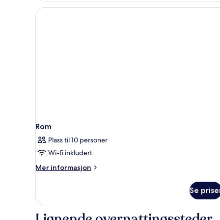
Rom
Plass til 10 personer
Wi-fi inkludert
Mer
Mer informasjon
informasjon
om
Se prise
Rom
Lignende overnattingssteder