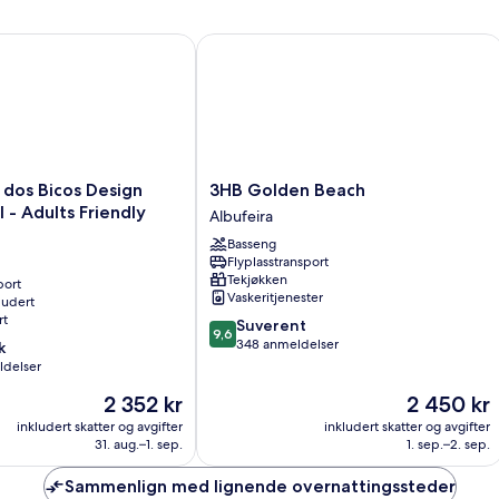
s Bicos Design Beach Hotel - Adults Friendly
3HB Golden Beach
3HB
dos Bicos Design
3HB Golden Beach
Golden
 - Adults Friendly
Albufeira
Beach
Basseng
Albufeira
Flyplasstransport
Tekjøkken
port
Vaskeritjenester
ludert
rt
9.6
Suverent
9,6
av
348 anmeldelser
k
10,
ldelser
Suverent,
Prisen
Prisen
2 352 kr
2 450 kr
348
er
er
anmeldelser
inkludert skatter og avgifter
inkludert skatter og avgifter
2 352 kr
2 450 kr
31. aug.–1. sep.
1. sep.–2. sep.
Sammenlign med lignende overnattingssteder