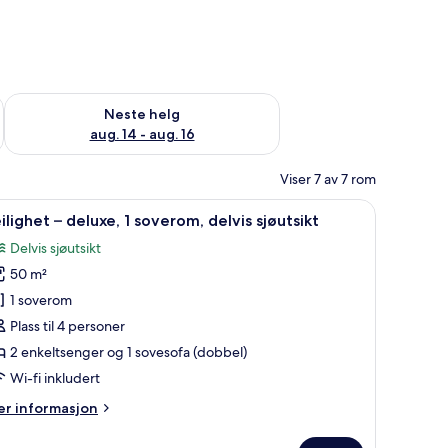
, aug. 7 - aug. 9
Sjekk tilgjengelighet for neste helg, aug. 14 - aug. 16
Neste helg
aug. 14 - aug. 16
Viser 7 av 7 rom
ardiner og strykejern/-brett
pne
1 soverom, safe på rommet, blendingsgardiner
7
ilighet – deluxe, 1 soverom, delvis sjøutsikt
le
Delvis sjøutsikt
ildene
50 m²
v
eilighet
1 soverom
Plass til 4 personer
eluxe,
2 enkeltsenger og 1 sovesofa (dobbel)
Wi-fi inkludert
overom,
er
r informasjon
elvis
formasjon
jøutsikt
m