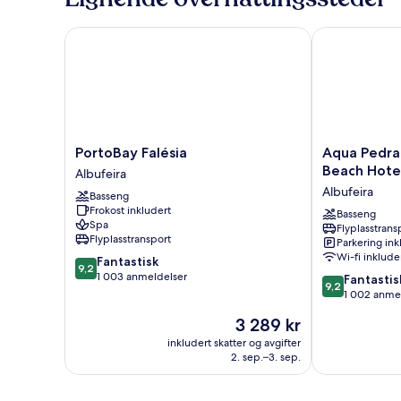
PortoBay Falésia
Aqua Pedra do
PortoBay
Aqua
PortoBay Falésia
Aqua Pedra 
Falésia
Pedra
Beach Hotel
Albufeira
Albufeira
dos
Albufeira
Basseng
Bicos
Frokost inkludert
Design
Basseng
Spa
Flyplasstrans
Beach
Flyplasstransport
Parkering ink
Hotel
Wi-fi inklude
9.2
Fantastisk
-
9,2
av
1 003 anmeldelser
9.2
Adults
Fantastis
9,2
10,
av
Friendly
1 002 anme
Fantastisk,
10,
Albufeira
Prisen
3 289 kr
1 003
Fantastisk,
er
anmeldelser
1 002
inkludert skatter og avgifter
3 289 kr
2. sep.–3. sep.
anmeldelser