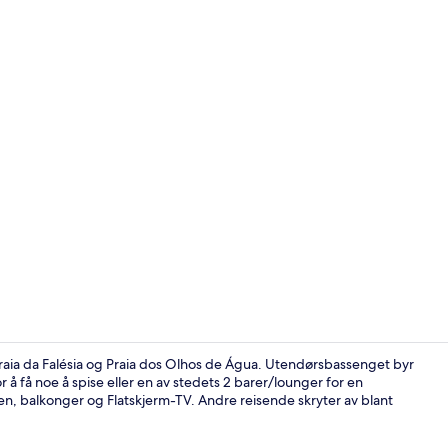
Resepsjon
 Praia da Falésia og Praia dos Olhos de Água. Utendørsbassenget byr
 å få noe å spise eller en av stedets 2 barer/lounger for en
ken, balkonger og Flatskjerm-TV. Andre reisende skryter av blant
1 soverom, s