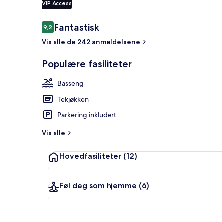
VIP Access
Anmeldelser
Fantastisk
9,2
9,2 av 10 –
Frokostområ
Vis alle de 242 anmeldelsene
Populære fasiliteter
Basseng
Tekjøkken
Parkering inkludert
Vis alle
Hovedfasiliteter
(12)
Føl deg som hjemme
(6)