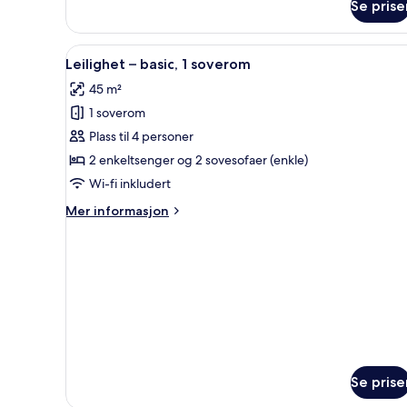
–
Se prise
deluxe,
1
Åpne
Leilighet – basic, 1 soverom | 
soverom
4
Leilighet – basic, 1 soverom
alle
45 m²
bildene
1 soverom
av
Leilighet
Plass til 4 personer
–
2 enkeltsenger og 2 sovesofaer (enkle)
basic,
Wi-fi inkludert
1
Mer
Mer informasjon
soverom
informasjon
om
Leilighet
–
basic,
1
soverom
Se prise