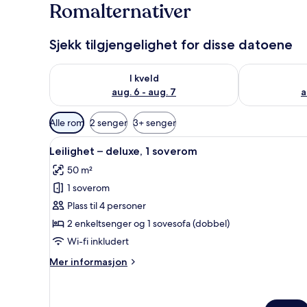
Romalternativer
Sjekk tilgjengelighet for disse datoene
Sjekk tilgjengelighet for i kveld, aug. 6 - aug. 7
Sjekk tilgjeng
I kveld
aug. 6 - aug. 7
a
Tilgjengelige
Alle rom
2 senger
3+ senger
filtre
Åpne
1 soverom, safe på rommet, bl
for
6
Leilighet – deluxe, 1 soverom
alle
rom
50 m²
bildene
1 soverom
av
Leilighet
Plass til 4 personer
–
2 enkeltsenger og 1 sovesofa (dobbel)
deluxe,
Wi-fi inkludert
1
Mer
Mer informasjon
soverom
informasjon
om
Leilighet