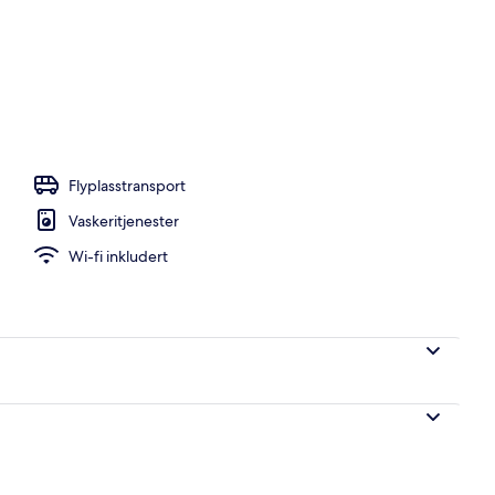
de
Flyplasstransport
Vaskeritjenester
Wi-fi inkludert