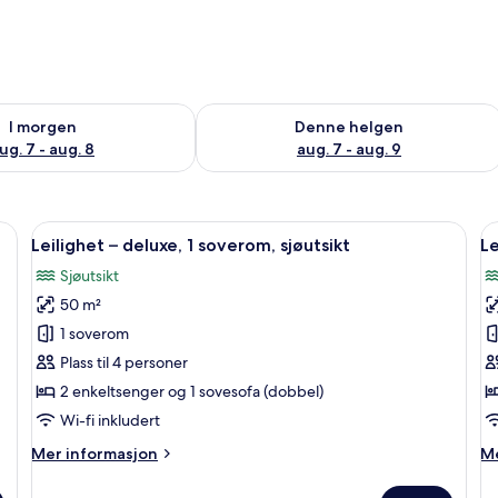
elighet for i morgen, aug. 7 - aug. 8
Sjekk tilgjengelighet for denne helgen
I morgen
Denne helgen
ug. 7 - aug. 8
aug. 7 - aug. 9
endingsgardiner og strykejern/-brett
Åpne
1 soverom, safe på rommet, blendingsg
Å
7
Leilighet – deluxe, 1 soverom, sjøutsikt
Le
alle
al
Sjøutsikt
bildene
b
50 m²
av
a
Leilighet
L
1 soverom
–
–
Plass til 4 personer
deluxe,
d
2 enkeltsenger og 1 sovesofa (dobbel)
1
1
Wi-fi inkludert
soverom,
s
Mer
M
Mer informasjon
Me
sjøutsikt
d
informasjon
in
s
om
o