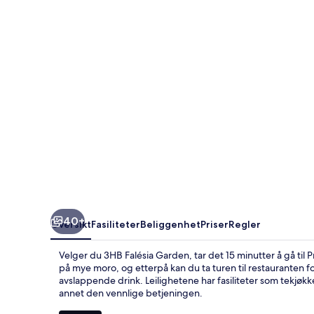
40+
Oversikt
Fasiliteter
Beliggenhet
Priser
Regler
Velger du 3HB Falésia Garden, tar det 15 minutter å gå til
på mye moro, og etterpå kan du ta turen til restauranten for
avslappende drink. Leilighetene har fasiliteter som tekjøk
annet den vennlige betjeningen.