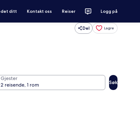
det ditt
Kontakt oss
Reiser
Logg på
Del
Lagre
Gjester
Søk