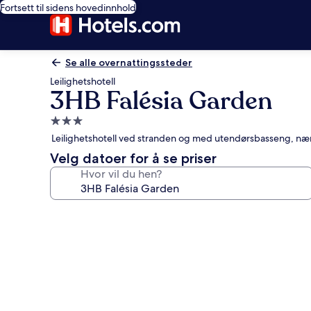
Fortsett til sidens hovedinnhold
Se alle overnattingssteder
Leilighetshotell
3HB Falésia Garden
Overnattingssted
med
Leilighetshotell ved stranden og med utendørsbasseng, nær 
3.0
Velg datoer for å se priser
stjerner
Hvor vil du hen?
Bildegalleri
av
3HB
Falésia
Garden