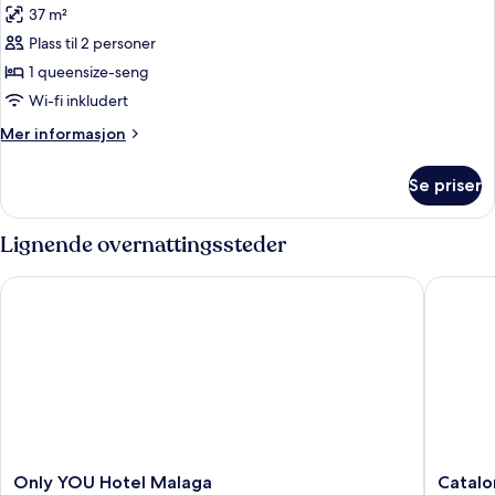
37 m²
bildene
Plass til 2 personer
av
DELUXE
1 queensize-seng
2
Wi-fi inkludert
ADULTS
Mer
Mer informasjon
informasjon
om
Se priser
DELUXE
2
ADULTS
Lignende overnattingssteder
Only YOU Hotel Malaga
Cataloni
Only
Cataloni
Only YOU Hotel Malaga
Catalo