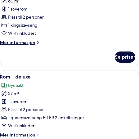
60 m²
av
Suite
1 soverom
–
Plass til 2 personer
deluxe
1 kingsize-seng
Wi-fi inkludert
Mer
Mer informasjon
informasjon
om
Se priser
Suite
–
deluxe
Åpne
1 soverom, sengetøy av topp kvalitet,
3
Rom – deluxe
alle
Byutsikt
bildene
37 m²
av
Rom
1 soverom
–
Plass til 2 personer
deluxe
1 queensize-seng ELLER 2 enkeltsenger
Wi-fi inkludert
Mer
Mer informasjon