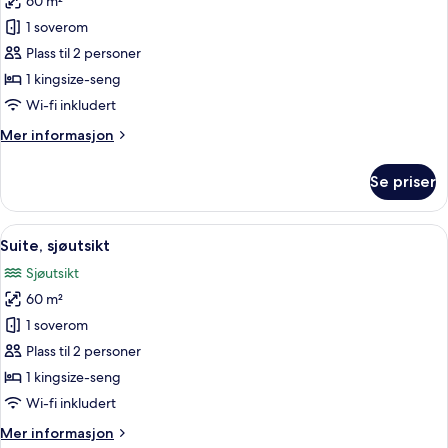
60 m²
av
Suite
1 soverom
(Crown)
Plass til 2 personer
1 kingsize-seng
Wi-fi inkludert
Mer
Mer informasjon
informasjon
om
Se priser
Suite
(Crown)
Åpne
1 soverom, sengetøy av topp kvalitet,
3
Suite, sjøutsikt
alle
Sjøutsikt
bildene
60 m²
av
Suite,
1 soverom
sjøutsikt
Plass til 2 personer
1 kingsize-seng
Wi-fi inkludert
Mer
Mer informasjon