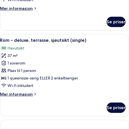
Mer
Mer informasjon
informasjon
om
Se priser
Suite,
terrasse,
sjøutsikt
Åpne
1 soverom, sengetøy av topp kvalitet,
5
(single)
Rom – deluxe, terrasse, sjøutsikt (single)
alle
Havutsikt
bildene
37 m²
av
Rom
1 soverom
–
Plass til 1 person
deluxe,
1 queensize-seng ELLER 2 enkeltsenger
terrasse,
Wi-fi inkludert
sjøutsikt
Mer
Mer informasjon
(single)
informasjon
om
Se priser
Rom
–
deluxe,
terrasse,