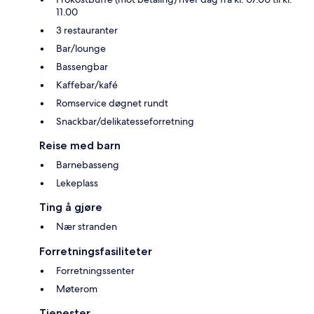
11.00
3 restauranter
Bar/lounge
Bassengbar
Kaffebar/kafé
Romservice døgnet rundt
Snackbar/delikatesseforretning
Reise med barn
Barnebasseng
Lekeplass
Ting å gjøre
Nær stranden
Forretningsfasiliteter
Forretningssenter
Møterom
Tjenester