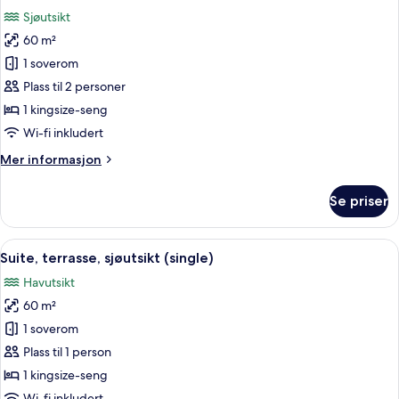
alle
sjøutsikt
Sjøutsikt
bildene
60 m²
av
Suite,
1 soverom
terrasse,
Plass til 2 personer
sjøutsikt
1 kingsize-seng
Wi-fi inkludert
Mer
Mer informasjon
informasjon
om
Se priser
Suite,
terrasse,
sjøutsikt
Åpne
1 soverom, sengetøy av topp kvalitet,
12
Suite, terrasse, sjøutsikt (single)
alle
Havutsikt
bildene
60 m²
av
Suite,
1 soverom
terrasse,
Plass til 1 person
sjøutsikt
1 kingsize-seng
(single)
Wi-fi inkludert