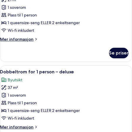
av
Rom
1 soverom
–
Plass til 1 person
premium
1 queensize-seng ELLER 2 enkeltsenger
(single)
Wi-fi inkludert
Mer
Mer informasjon
informasjon
om
Se priser
Rom
–
premium
Åpne
1 soverom, sengetøy av topp kvalitet,
3
(single)
Dobbeltrom for 1 person – deluxe
alle
Byutsikt
bildene
37 m²
av
Dobbeltrom
1 soverom
for
Plass til 1 person
1
1 queensize-seng ELLER 2 enkeltsenger
person
Wi-fi inkludert
–
Mer
Mer informasjon
deluxe
informasjon