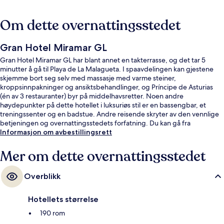
Om dette overnattingsstedet
Gran Hotel Miramar GL
Gran Hotel Miramar GL har blant annet en takterrasse, og det tar 5
minutter å gå til Playa de La Malagueta. I spaavdelingen kan gjestene
skjemme bort seg selv med massasje med varme steiner,
kroppsinnpakninger og ansiktsbehandlinger, og Príncipe de Asturias
(én av 3 restauranter) byr på middelhavsretter. Noen andre
høydepunkter på dette hotellet i luksuriøs stil er en bassengbar, et
treningssenter og en badstue. Andre reisende skryter av den vennlige
betjeningen og overnattingsstedets forfatning. Du kan gå fra
overnattingsstedet til offentlig transport: La Malagueta stasjon ligger 4
Informasjon om avbestillingsrett
minutter unna til fots.
Mer om dette overnattingsstedet
Overblikk
Hotellets størrelse
190 rom