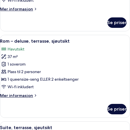
Wi-fi inkludert
(Atrium,
Mer
Mer informasjon
single)
informasjon
om
Se priser
Rom
–
premium
Åpne
1 soverom, sengetøy av topp kvalitet,
5
(Atrium,
Rom – deluxe, terrasse, sjøutsikt
alle
single)
Havutsikt
bildene
37 m²
av
Rom
1 soverom
–
Plass til 2 personer
deluxe,
1 queensize-seng ELLER 2 enkeltsenger
terrasse,
Wi-fi inkludert
sjøutsikt
Mer
Mer informasjon
informasjon
om
Se priser
Rom
–
deluxe,
Åpne
1 soverom, sengetøy av topp kvalitet,
12
terrasse,
Suite, terrasse, sjøutsikt