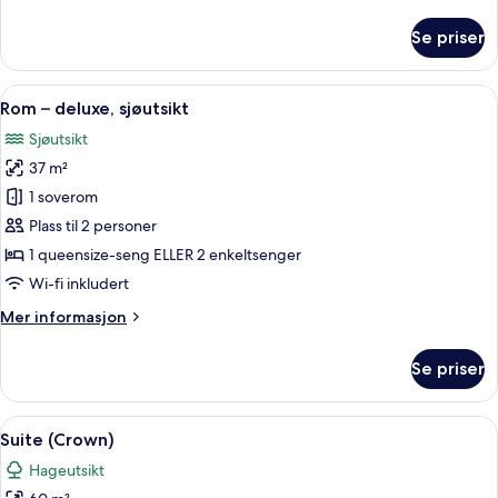
informasjon
om
Se priser
Rom
–
deluxe
Åpne
1 soverom, sengetøy av topp kvalitet,
3
Rom – deluxe, sjøutsikt
alle
Sjøutsikt
bildene
37 m²
av
Rom
1 soverom
–
Plass til 2 personer
deluxe,
1 queensize-seng ELLER 2 enkeltsenger
sjøutsikt
Wi-fi inkludert
Mer
Mer informasjon
informasjon
om
Se priser
Rom
–
deluxe,
Åpne
1 soverom, sengetøy av topp kvalitet,
3
sjøutsikt
Suite (Crown)
alle
Hageutsikt
bildene