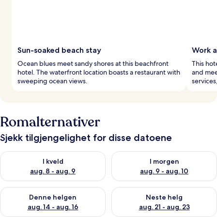
Sun-soaked beach stay
Work a
Ocean blues meet sandy shores at this beachfront
This hot
hotel. The waterfront location boasts a restaurant with
and meet
sweeping ocean views.
services
Romalternativer
Sjekk tilgjengelighet for disse datoene
Sjekk tilgjengelighet for i kveld, aug. 8 - aug. 9
Sjekk tilgjengelighet for i mor
I kveld
I morgen
aug. 8 - aug. 9
aug. 9 - aug. 10
Sjekk tilgjengelighet for denne helgen, aug. 14 - aug. 16
Sjekk tilgjengelighet for neste
Denne helgen
Neste helg
aug. 14 - aug. 16
aug. 21 - aug. 23