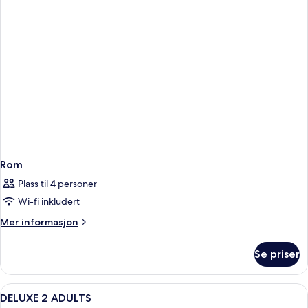
Rom
Plass til 4 personer
Wi-fi inkludert
Mer
Mer informasjon
informasjon
om
Se priser
Rom
Åpne
1 soverom, sengetøy av topp kvalitet,
1
DELUXE 2 ADULTS
alle