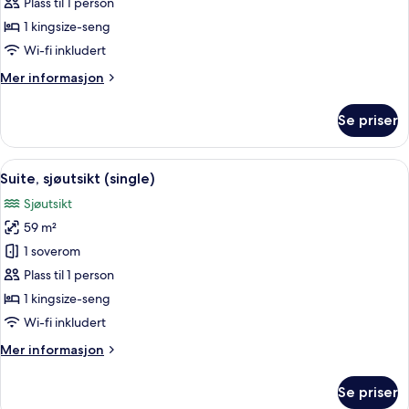
(Crown,
Plass til 1 person
single)
1 kingsize-seng
Wi-fi inkludert
Mer
Mer informasjon
informasjon
om
Se priser
Suite
(Crown,
single)
Åpne
1 soverom, sengetøy av topp kvalitet,
3
Suite, sjøutsikt (single)
alle
Sjøutsikt
bildene
59 m²
av
Suite,
1 soverom
sjøutsikt
Plass til 1 person
(single)
1 kingsize-seng
Wi-fi inkludert
Mer
Mer informasjon
informasjon
om
Se priser
Suite,