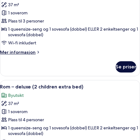
37 m²
av
Rom
1 soverom
–
Plass til 3 personer
deluxe
1 queensize-seng og 1 sovesofa (dobbel) ELLER 2 enkeltsenger og 1
(child
sovesofa (dobbel)
extra
Wi-fi inkludert
bed)
Mer
Mer informasjon
informasjon
om
Se priser
Rom
–
deluxe
Åpne
1 soverom, sengetøy av topp kvalitet,
3
(child
Rom – deluxe (2 children extra bed)
alle
extra
Byutsikt
bed)
bildene
37 m²
av
Rom
1 soverom
–
Plass til 4 personer
deluxe
1 queensize-seng og 1 sovesofa (dobbel) ELLER 2 enkeltsenger og 1
(2
sovesofa (dobbel)