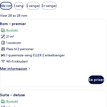
Tilgjengelige
Alle rom
1 seng
2 senger
3+ senger
filtre
for
Viser 28 av 28 rom
rom
Åpne
1 soverom, sengetøy av topp kvalitet,
5
Rom – premier
alle
Byutsikt
bildene
21 m²
av
Rom
1 soverom
–
Plass til 2 personer
premier
1 queensize-seng ELLER 2 enkeltsenger
Wi-fi inkludert
Mer
Mer informasjon
informasjon
om
Se priser
Rom
–
premier
Åpne
1 soverom, sengetøy av topp kvalitet,
5
Suite – deluxe
alle
Byutsikt
bildene