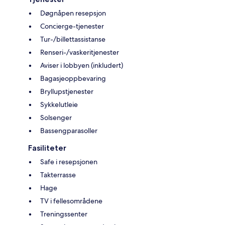
Døgnåpen resepsjon
Concierge-tjenester
Tur-/billettassistanse
Renseri-/vaskeritjenester
Aviser i lobbyen (inkludert)
Bagasjeoppbevaring
Bryllupstjenester
Sykkelutleie
Solsenger
Bassengparasoller
Fasiliteter
Safe i resepsjonen
Takterrasse
Hage
TV i fellesområdene
Treningssenter