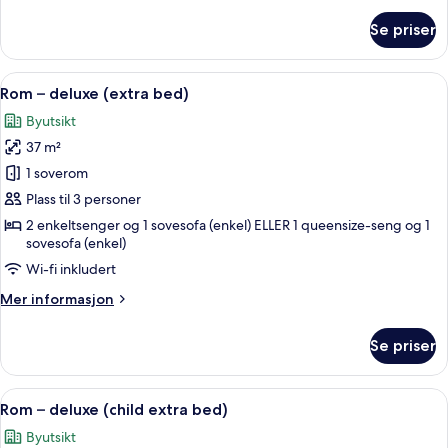
om
Se priser
Dobbeltrom
for
1
Åpne
1 soverom, sengetøy av topp kvalitet,
3
person
Rom – deluxe (extra bed)
alle
–
Byutsikt
deluxe
bildene
37 m²
av
Rom
1 soverom
–
Plass til 3 personer
deluxe
2 enkeltsenger og 1 sovesofa (enkel) ELLER 1 queensize-seng og 1
(extra
sovesofa (enkel)
bed)
Wi-fi inkludert
Mer
Mer informasjon
informasjon
om
Se priser
Rom
–
deluxe
Åpne
1 soverom, sengetøy av topp kvalitet,
3
(extra
Rom – deluxe (child extra bed)
alle
bed)
Byutsikt
bildene