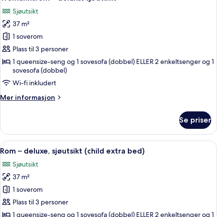
alle
–
Sjøutsikt
deluxe,
bildene
sjøutsikt
37 m²
av
Tremannsrom
1 soverom
–
Plass til 3 personer
deluxe,
1 queensize-seng og 1 sovesofa (dobbel) ELLER 2 enkeltsenger og 1
sjøutsikt
sovesofa (dobbel)
Wi-fi inkludert
Mer
Mer informasjon
informasjon
om
Se priser
Tremannsrom
–
deluxe,
Åpne
1 soverom, sengetøy av topp kvalitet,
3
sjøutsikt
Rom – deluxe, sjøutsikt (child extra bed)
alle
Sjøutsikt
bildene
37 m²
av
Rom
1 soverom
–
Plass til 3 personer
deluxe,
1 queensize-seng og 1 sovesofa (dobbel) ELLER 2 enkeltsenger og 1