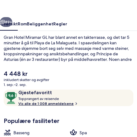
rige
Neste
89+
Oversikt
Rom
Beliggenhet
Regler
Gran Hotel Miramar GL har blant annet en takterrasse, og det tar 5
minutter å gå til Playa de La Malagueta. I spaavdelingen kan
gjestene skjemme bort seg selv med massasje med varme steiner,
kroppsinnpakninger og ansiktsbehandlinger, og Príncipe de
Asturias (én av 3 restauranter) byr på middelhavsretter. Noen andre
høydepunkter på dette hotellet i luksuriøs stil er en bassengbar, et
treningssenter og en badstue. Andre reisende skryter av den
Den
4 448 kr
vennlige betjeningen og overnattingsstedets forfatning. Du kan gå
nåværende
inkludert skatter og avgifter
fra overnattingsstedet til offentlig transport: La Malagueta stasjon
prisen
1. sep.–2. sep.
ligger 4 minutter unna til fots.
Sitteområde i lobbyen
er
Anmeldelser
9,6
Gjestefavoritt
4 448 kr
T
av
Topprangert av reisende
o
Vis alle de 1 008 anmeldelsene
10,
p
Gjestefavoritt
p
Populære fasiliteter
r
a
n
Basseng
Spa
g