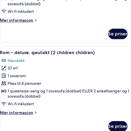
sjøutsikt
sovesofa (dobbel)
(child
Wi-fi inkludert
extra
Mer
Mer informasjon
bed)
informasjon
om
Se priser
Rom
–
deluxe,
Åpne
1 soverom, sengetøy av topp kvalitet,
3
sjøutsikt
Rom – deluxe, sjøutsikt (2 children children)
alle
(child
Havutsikt
extra
bildene
bed)
37 m²
av
Rom
1 soverom
–
Plass til 4 personer
deluxe,
1 queensize-seng og 1 sovesofa (dobbel) ELLER 2 enkeltsenger og 1
sjøutsikt
sovesofa (dobbel)
(2
Wi-fi inkludert
children
Mer
Mer informasjon
children)
informasjon
om
Se priser
Rom