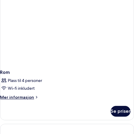
sjøutsikt
(single)
Rom
Plass til 4 personer
Wi-fi inkludert
Mer
Mer informasjon
informasjon
om
Se priser
Rom