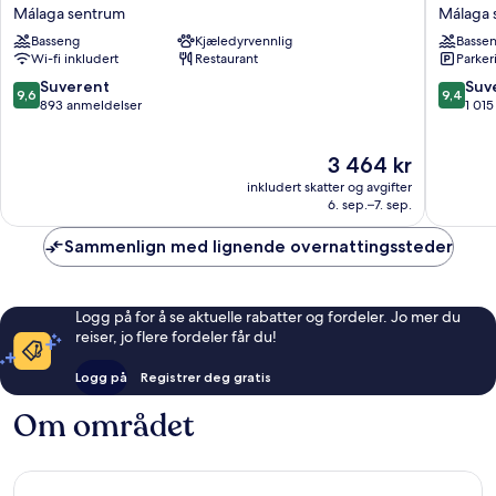
YOU
Molina
Málaga sentrum
Málaga 
Hotel
Lario
Basseng
Kjæledyrvennlig
Basse
Malaga
Málaga
Wi-fi inkludert
Restaurant
Parker
Málaga
sentrum
sentrum
9.6
9.4
Suverent
Suv
9,6
9,4
av
av
893 anmeldelser
1 01
10,
10,
Suverent,
Suveren
Prisen
3 464 kr
893
1 015
er
anmeldelser
anmelde
inkludert skatter og avgifter
3 464 kr
6. sep.–7. sep.
Sammenlign med lignende overnattingssteder
Logg på for å se aktuelle rabatter og fordeler. Jo mer du
reiser, jo flere fordeler får du!
Logg på
Registrer deg gratis
Om området