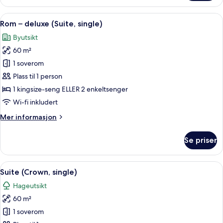
–
deluxe,
Åpne
1 soverom, sengetøy av topp kvalitet,
4
sjøutsikt
Rom – deluxe (Suite, single)
alle
(2
Byutsikt
children
bildene
children)
60 m²
av
Rom
1 soverom
–
Plass til 1 person
deluxe
1 kingsize-seng ELLER 2 enkeltsenger
(Suite,
Wi-fi inkludert
single)
Mer
Mer informasjon
informasjon
om
Se priser
Rom
–
deluxe
Åpne
1 soverom, sengetøy av topp kvalitet,
3
(Suite,
Suite (Crown, single)
alle
single)
Hageutsikt
bildene
60 m²
av
Suite
1 soverom