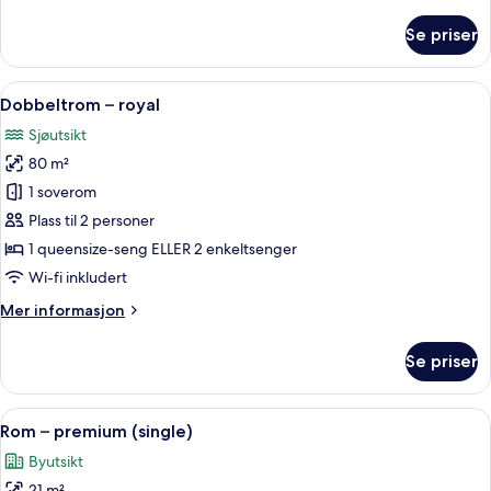
informasjon
om
Se priser
Suite,
sjøutsikt
Åpne
Dobbeltrom – royal | 1 soverom, senge
10
Dobbeltrom – royal
alle
Sjøutsikt
bildene
80 m²
av
Dobbeltrom
1 soverom
–
Plass til 2 personer
royal
1 queensize-seng ELLER 2 enkeltsenger
Wi-fi inkludert
Mer
Mer informasjon
informasjon
om
Se priser
Dobbeltrom
–
royal
Åpne
1 soverom, sengetøy av topp kvalitet,
5
Rom – premium (single)
alle
Byutsikt
bildene
21 m²