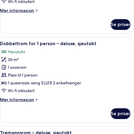
children
Wi-fi inkludert
extra
Mer
Mer informasjon
bed)
informasjon
om
Se priser
Rom
–
deluxe
Åpne
1 soverom, sengetøy av topp kvalitet,
3
(2
Dobbeltrom for 1 person – deluxe, sjøutsikt
alle
children
Havutsikt
extra
bildene
bed)
36 m²
av
Dobbeltrom
1 soverom
for
Plass til 1 person
1
1 queensize-seng ELLER 2 enkeltsenger
person
Wi-fi inkludert
–
Mer
Mer informasjon
deluxe,
informasjon
sjøutsikt
om
Se priser
Dobbeltrom
for
1
Åpne
1 soverom, sengetøy av topp kvalitet,
3
person
Tremannsrom – deluxe, sjøutsikt