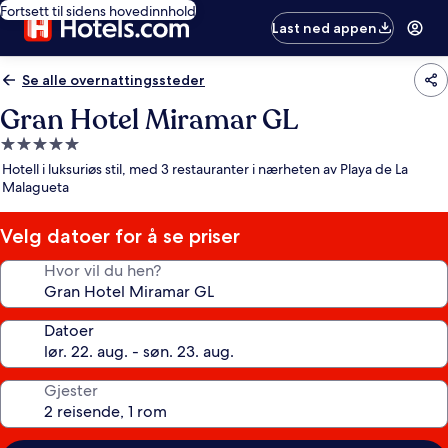
Fortsett til sidens hovedinnhold
Last ned appen
Se alle overnattingssteder
Gran Hotel Miramar GL
Overnattingssted
med
Hotell i luksuriøs stil, med 3 restauranter i nærheten av Playa de La
5.0
Malagueta
stjerner
Velg datoer for å se priser
Hvor vil du hen?
Datoer
Gjester