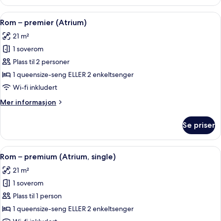
sjøutsikt
(single)
Åpne
1 soverom, sengetøy av topp kvalitet,
2
Rom – premier (Atrium)
alle
21 m²
bildene
1 soverom
av
Rom
Plass til 2 personer
–
1 queensize-seng ELLER 2 enkeltsenger
premier
Wi-fi inkludert
(Atrium)
Mer
Mer informasjon
informasjon
om
Se priser
Rom
–
premier
Åpne
1 soverom, sengetøy av topp kvalitet,
2
(Atrium)
Rom – premium (Atrium, single)
alle
21 m²
bildene
1 soverom
av
Rom
Plass til 1 person
–
1 queensize-seng ELLER 2 enkeltsenger
premium