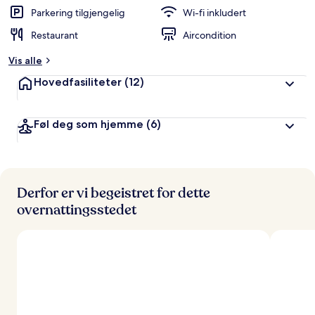
e
Parkering tilgjengelig
Wi-fi inkludert
r
Restaurant
Aircondition
t
Vis alle
a
v
Hovedfasiliteter
(12)
r
e
Føl deg som hjemme
(6)
i
s
e
n
d
e
Derfor er vi begeistret for dette
overnattingsstedet