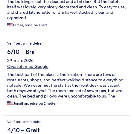
The building is not the cleanest and a bit dark. But the hotel
itself was lovely, very nicely decorated and clean. Tv easy to use,
and shared kitchenette for drinks well stocked, clean and
organized.
teresa, reise på 1 natt
Verifisert anmeldelse
6/10 – Bra
29. mars 2026
Oversett med Google
The best part of this place is the location: There are tons of
restaurants, shops, and perfect walking distance to everything
notable. We never met the staff as the front desk was vacant
both days we stayed. The room smelled of sewer gas, but was
clean. The bed and pillows were uncomfortable to us. The
entire hotel consists of 4 rooms inside what could best be
Jonathan, reise på 2 netter
described as an apartment. There was no real privacy as our
door opened to the lounge area, in which we could hear a pin
drop let alone people making coffee or tea. The lounge area
Verifisert anmeldelse
was clean and very nicely stocked with coffee and tea though.
Getting to the “Hotel” was an adventure starting with a short
4/10 – Greit
walk since our taxis couldn’t drive to the front door. You need a