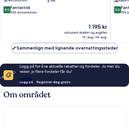
Aircondition
Bar
Røykfri
Roma
bysentrum
9.0
9.0
Fantastisk
Fant
9,0
9,0
av
av
533 anmeldelser
154 
10,
10,
Fantastisk,
Fantasti
Prisen
1 195 kr
533
154
er
inkludert skatter og avgifter
anmeldelser
anmelde
1 195 kr
13. aug.–14. aug.
Sammenlign med lignende overnattingssteder
Logg på for å se aktuelle rabatter og fordeler. Jo mer du
reiser, jo flere fordeler får du!
Logg på
Registrer deg gratis
Om området