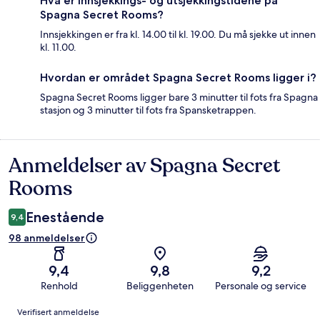
Hva er innsjekkings- og utsjekkingstidene på
Spagna Secret Rooms?
Innsjekkingen er fra kl. 14.00 til kl. 19.00. Du må sjekke ut innen
kl. 11.00.
Hvordan er området Spagna Secret Rooms ligger i?
Spagna Secret Rooms ligger bare 3 minutter til fots fra Spagna
stasjon og 3 minutter til fots fra Spansketrappen.
Anmeldelser av Spagna Secret
Anmeldelser
Rooms
Enestående
9,4
98 anmeldelser
9,4
9,8
9,2
Renhold
Beliggenheten
Personale og service
Anmeldelser
Verifisert anmeldelse