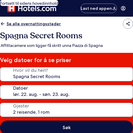
Fortsett til sidens hovedinnhold
Last ned appen
Se alle overnattingssteder
Spagna Secret Rooms
Affittacamere som ligger få skritt unna Piazza di Spagna
Velg datoer for å se priser
Hvor vil du hen?
Datoer
Gjester
Søk