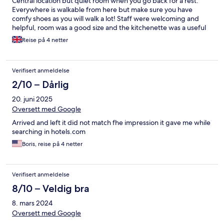
Central location but quiet room when you go back for a rest.
Everywhere is walkable from here but make sure you have
comfy shoes as you will walk a lot! Staff were welcoming and
helpful, room was a good size and the kitchenette was a useful
addition. Would definitely recommend staying here.
Reise på 4 netter
Verifisert anmeldelse
2/10 – Dårlig
20. juni 2025
Oversett med Google
Arrived and left it did not match fhe impression it gave me while
searching in hotels.com
Boris, reise på 4 netter
Verifisert anmeldelse
8/10 – Veldig bra
8. mars 2024
Oversett med Google