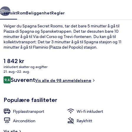
rige
Neste
31+
Oversikt
Rom
Beliggenhet
Regler
Velger du Spagna Secret Rooms, tar det bare 5 minutter å gå til
Piazza di Spagna og Spansketrappen. Det tar dessuten bare 10
minutter å gå til Via del Corso og Trevi-fontenen. Du kan gå til
kollektivtransport: Det tar 3 minutter å gå til Spagna stasjon og 11
minutter å gå til Flaminio (Piazza del Popolo) stasjon.
Den
1 842 kr
nåværende
inkludert skatter og avgifter
prisen
21. aug.–22. aug.
Rom – superior | Sengetøy av topp kva
er
Anmeldelser
Suverent
9,4
Vis alle de 98 anmeldelsene
1 842 kr
9,4 av 10 –
Populære fasiliteter
Flyplasstransport
Wi-fi inkludert
Aircondition
Røykfritt
Vis alle