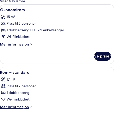
Viser 4 av 4 rom
rom
Åpne
Økonomirom | Sengetøy av topp kvalit
5
Økonomirom
alle
15 m²
bildene
Plass til 2 personer
av
Økonomirom
1 dobbeltseng ELLER 2 enkeltsenger
Wi-fi inkludert
Mer
Mer informasjon
informasjon
om
Se priser
Økonomirom
Åpne
Rom – standard | Sengetøy av topp kva
3
Rom – standard
alle
17 m²
bildene
Plass til 2 personer
av
Rom
1 dobbeltseng
–
Wi-fi inkludert
standard
Mer
Mer informasjon
informasjon