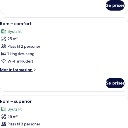
om
Se priser
Rom
–
standard
Åpne
Rom – comfort | Sengetøy av topp kval
6
Rom – comfort
alle
Byutsikt
bildene
25 m²
av
Rom
Plass til 2 personer
–
1 kingsize-seng
comfort
Wi-fi inkludert
Mer
Mer informasjon
informasjon
om
Se priser
Rom
–
comfort
Åpne
Rom – superior | Sengetøy av topp kva
5
Rom – superior
alle
Byutsikt
bildene
25 m²
av
Rom
Plass til 3 personer