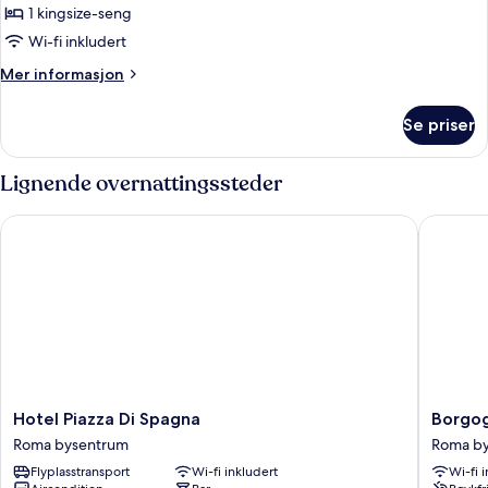
–
1 kingsize-seng
superior
Wi-fi inkludert
Mer
Mer informasjon
informasjon
om
Se priser
Rom
–
superior
Lignende overnattingssteder
Hotel Piazza Di Spagna
Borgogn
Hotel
Borgog
Hotel Piazza Di Spagna
Borgo
Piazza
Rooms
Roma bysentrum
Roma b
Di
Roma
Flyplasstransport
Wi-fi inkludert
Wi-fi 
Spagna
bysentr