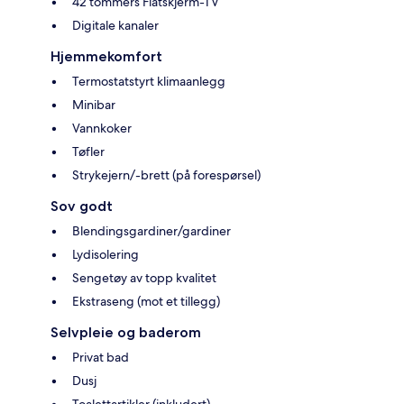
42 tommers Flatskjerm-TV
Digitale kanaler
Hjemmekomfort
Termostatstyrt klimaanlegg
Minibar
Vannkoker
Tøfler
Strykejern/-brett (på forespørsel)
Sov godt
Blendingsgardiner/gardiner
Lydisolering
Sengetøy av topp kvalitet
Ekstraseng (mot et tillegg)
Selvpleie og baderom
Privat bad
Dusj