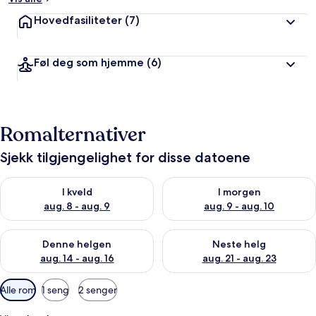
Hovedfasiliteter
(7)
Føl deg som hjemme
(6)
Romalternativer
Sjekk tilgjengelighet for disse datoene
Sjekk tilgjengelighet for i kveld, aug. 8 - aug. 9
Sjekk tilgjengelighet for i mor
I kveld
I morgen
aug. 8 - aug. 9
aug. 9 - aug. 10
Sjekk tilgjengelighet for denne helgen, aug. 14 - aug. 16
Sjekk tilgjengelighet for neste
Denne helgen
Neste helg
aug. 14 - aug. 16
aug. 21 - aug. 23
Tilgjengelige
Alle rom
1 seng
2 senger
filtre
for