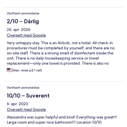
Verifisert anmeldelse
2/10 – Dårlig
26. apr. 2026
Oversett med Google
Very unhappy stay. This is an Airbnb, not a hotel. All check-in
procedures must be completed by yourself, and there are no
on-site staff. There is a strong smell of disinfectant inside the
unit. There is no daily housekeeping service or towel
replacement—only one towel is provided. There is also no
customer service or front desk support. If you don’t mind that
Man, reise på 1 natt
any issues must be communicated to the host via text message
and that responses may not be immediate, then this place could
be an option for you. The city tax was listed as $6 when booking,
Verifisert anmeldelse
but the host is charging €7 instead, and it must be paid in cash.
10/10 – Suverent
6. apr. 2023
Oversett med Google
Alessandra was super helpful and kind! Everything was great!!!
Large room and super nice bathroom!!! Location 10/10