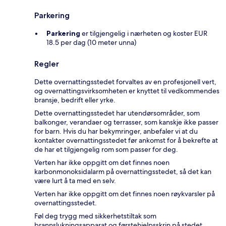
Parkering
Parkering
er tilgjengelig i nærheten og koster EUR
18.5 per dag (10 meter unna)
Regler
Dette overnattingsstedet forvaltes av en profesjonell vert,
og overnattingsvirksomheten er knyttet til vedkommendes
bransje, bedrift eller yrke.
Dette overnattingsstedet har utendørsområder, som
balkonger, verandaer og terrasser, som kanskje ikke passer
for barn. Hvis du har bekymringer, anbefaler vi at du
kontakter overnattingsstedet før ankomst for å bekrefte at
de har et tilgjengelig rom som passer for deg.
Verten har ikke oppgitt om det finnes noen
karbonmonoksidalarm på overnattingsstedet, så det kan
være lurt å ta med en selv.
Verten har ikke oppgitt om det finnes noen røykvarsler på
overnattingsstedet.
Føl deg trygg med sikkerhetstiltak som
brannslukningsapparat og førstehjelpsskrin på stedet.