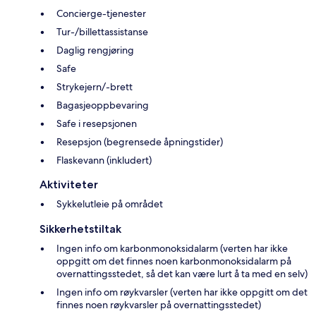
Concierge-tjenester
Tur-/billettassistanse
Daglig rengjøring
Safe
Strykejern/-brett
Bagasjeoppbevaring
Safe i resepsjonen
Resepsjon (begrensede åpningstider)
Flaskevann (inkludert)
Aktiviteter
Sykkelutleie på området
Sikkerhetstiltak
Ingen info om karbonmonoksidalarm (verten har ikke
oppgitt om det finnes noen karbonmonoksidalarm på
overnattingsstedet, så det kan være lurt å ta med en selv)
Ingen info om røykvarsler (verten har ikke oppgitt om det
finnes noen røykvarsler på overnattingsstedet)