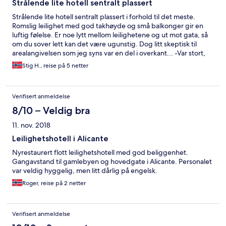
Strålende lite hotell sentralt plassert
Strålende lite hotell sentralt plassert i forhold til det meste.
Romslig leilighet med god takhøyde og små balkonger gir en
luftig følelse. Er noe lytt mellom leilighetene og ut mot gata, så
om du sover lett kan det være ugunstig. Dog litt skeptisk til
arealangivelsen som jeg syns var en del i overkant... -Var stort,
men neppe 90m², mer rundt 50-60 tipper jeg. Uansett plass
Stig H., reise på 5 netter
nok! Her er enkle kokemuligheter i form av koketopp og micro i
kjøkkenkroken. Romslig kjøleskap. Stort bad med
boblebadekar. og god dusj. Super housekeeping og renhold
Verifisert anmeldelse
hver dag. Eneste jeg kan komme på som var savnet var et stort
speil! Kun et speil i hele leiligheten og det er på badet.
8/10 – Veldig bra
Anbefales varmt, vi har allerede booket oss inn her på nytt!
11. nov. 2018
Leilighetshotell i Alicante
Nyrestaurert flott leilighetshotell med god beliggenhet.
Gangavstand til gamlebyen og hovedgate i Alicante. Personalet
var veldig hyggelig, men litt dårlig på engelsk.
Roger, reise på 2 netter
Verifisert anmeldelse