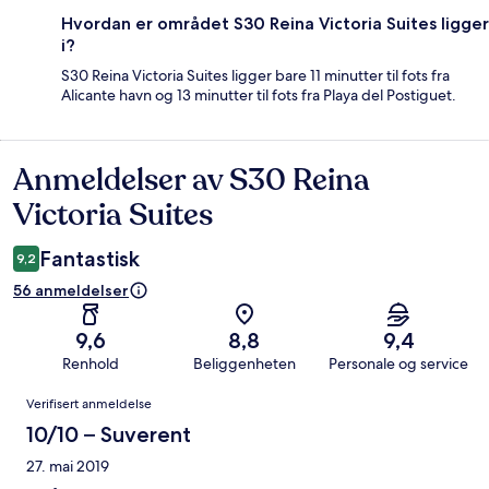
Hvordan er området S30 Reina Victoria Suites ligger
i?
S30 Reina Victoria Suites ligger bare 11 minutter til fots fra
Alicante havn og 13 minutter til fots fra Playa del Postiguet.
Anmeldelser av S30 Reina
Anmeldelser
Victoria Suites
Fantastisk
9,2
56 anmeldelser
9,6
8,8
9,4
Renhold
Beliggenheten
Personale og service
Anmeldelser
Verifisert anmeldelse
10/10 – Suverent
27. mai 2019