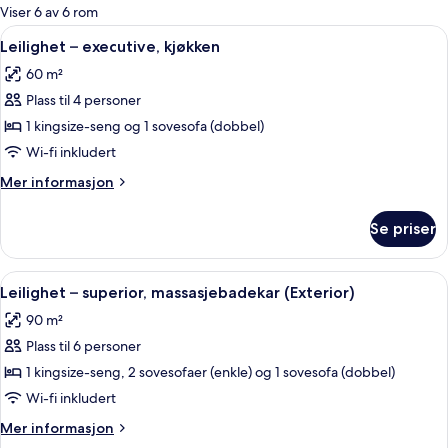
for
Viser 6 av 6 rom
rom
Åpne
Leilighet – executive, kjøkken | Opph
7
Leilighet – executive, kjøkken
alle
60 m²
bildene
Plass til 4 personer
av
Leilighet
1 kingsize-seng og 1 sovesofa (dobbel)
–
Wi-fi inkludert
executive,
Mer
Mer informasjon
kjøkken
informasjon
om
Se priser
Leilighet
–
executive,
Åpne
Leilighet – superior, massasjebadekar (
7
kjøkken
Leilighet – superior, massasjebadekar (Exterior)
alle
90 m²
bildene
Plass til 6 personer
av
Leilighet
1 kingsize-seng, 2 sovesofaer (enkle) og 1 sovesofa (dobbel)
–
Wi-fi inkludert
superior,
Mer
Mer informasjon
massasjebadekar
informasjon