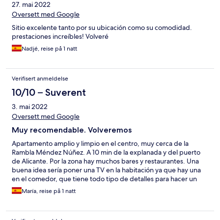
27. mai 2022
Oversett med Google
Sitio excelente tanto por su ubicación como su comodidad.
prestaciones increíbles! Volveré
Nadjé, reise på 1 natt
Verifisert anmeldelse
10/10 – Suverent
3. mai 2022
Oversett med Google
Muy recomendable. Volveremos
Apartamento amplio y limpio en el centro, muy cerca de la
Rambla Méndez Núñez. A 10 min de la explanada y del puerto
de Alicante. Por la zona hay muchos bares y restaurantes. Una
buena idea sería poner una TV en la habitación ya que hay una
en el comedor, que tiene todo tipo de detalles para hacer un
tentempié. Me parece que por parte de hotels.com deberían
María, reise på 1 natt
poner teléfono del cliente para informar por ej q la recepción
está abierta hasta las 23 h. Por todo lo demás estupendo.👌