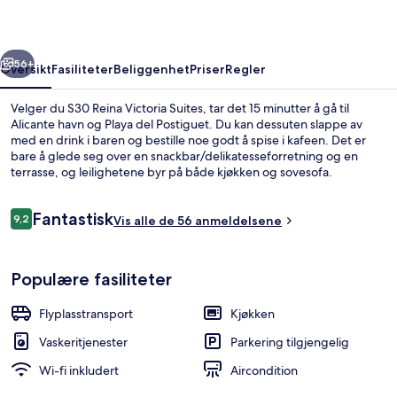
rige
Neste
56+
Oversikt
Fasiliteter
Beliggenhet
Priser
Regler
Velger du S30 Reina Victoria Suites, tar det 15 minutter å gå til
Alicante havn og Playa del Postiguet. Du kan dessuten slappe av
med en drink i baren og bestille noe godt å spise i kafeen. Det er
bare å glede seg over en snackbar/delikatesseforretning og en
terrasse, og leilighetene byr på både kjøkken og sovesofa.
Anmeldelser
Fantastisk
9,2
Vis alle de 56 anmeldelsene
9,2 av 10 –
Flatskjerm-TV
Populære fasiliteter
Flyplasstransport
Kjøkken
Vaskeritjenester
Parkering tilgjengelig
Wi-fi inkludert
Aircondition