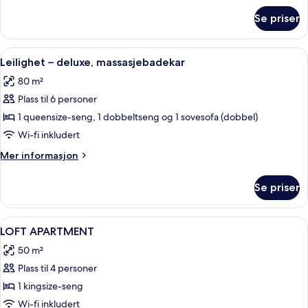
(Exterior)
om
Se priser
Leilighet
–
superior,
Åpne
Leilighet – deluxe, massasjebadekar | 
10
massasjebadekar
Leilighet – deluxe, massasjebadekar
alle
(Exterior)
80 m²
bildene
Plass til 6 personer
av
Leilighet
1 queensize-seng, 1 dobbeltseng og 1 sovesofa (dobbel)
–
Wi-fi inkludert
deluxe,
Mer
Mer informasjon
massasjebadekar
informasjon
om
Se priser
Leilighet
–
deluxe,
Åpne
1 soverom, sengetøy av topp kvalitet, 
7
massasjebadekar
LOFT APARTMENT
alle
50 m²
bildene
Plass til 4 personer
av
LOFT
1 kingsize-seng
APARTMENT
Wi-fi inkludert