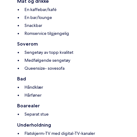
Mat og drikke
En kaffebar/kafé
En bar/lounge
Snackbar
Romservice tilgjengelig
Soverom
Sengetøy av topp kvalitet
Medfølgende sengetøy
Queensize- sovesofa
Bad
Håndklær
Hårføner
Boarealer
Separat stue
Underholdning
Flatskjerm-TV med digital-TV-kanaler