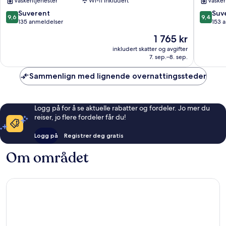
Vaskeritjenester
Wi-fi inkludert
Vasker
Alicante
bysentr
bysentrum
9.6
9.4
Suverent
Suv
9,6
9,4
av
av
135 anmeldelser
153 
10,
10,
Prisen
1 765 kr
Suverent,
Suveren
er
135
153
inkludert skatter og avgifter
1 765 kr
7. sep.–8. sep.
anmeldelser
anmelde
Sammenlign med lignende overnattingssteder
Logg på for å se aktuelle rabatter og fordeler. Jo mer du
reiser, jo flere fordeler får du!
Logg på
Registrer deg gratis
Om området