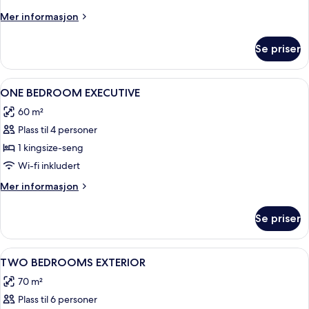
Mer
Mer informasjon
informasjon
om
Se priser
LOFT
APARTMENT
Åpne
1 soverom, sengetøy av topp kvalitet, 
6
ONE BEDROOM EXECUTIVE
alle
60 m²
bildene
Plass til 4 personer
av
ONE
1 kingsize-seng
BEDROOM
Wi-fi inkludert
EXECUTIVE
Mer
Mer informasjon
informasjon
om
Se priser
ONE
BEDROOM
EXECUTIVE
Åpne
1 soverom, sengetøy av topp kvalitet, 
10
TWO BEDROOMS EXTERIOR
alle
70 m²
bildene
Plass til 6 personer
av