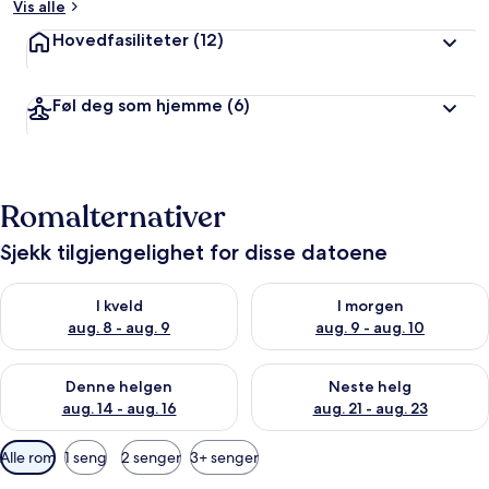
Vis alle
Hovedfasiliteter
(12)
Føl deg som hjemme
(6)
Romalternativer
Sjekk tilgjengelighet for disse datoene
Sjekk tilgjengelighet for i kveld, aug. 8 - aug. 9
Sjekk tilgjengelighet for i mor
I kveld
I morgen
aug. 8 - aug. 9
aug. 9 - aug. 10
Sjekk tilgjengelighet for denne helgen, aug. 14 - aug. 16
Sjekk tilgjengelighet for neste
Denne helgen
Neste helg
aug. 14 - aug. 16
aug. 21 - aug. 23
Tilgjengelige
Alle rom
1 seng
2 senger
3+ senger
filtre