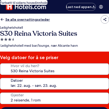
Fortsett til sidens hovedinnhold
Last ned appen
Se alle overnattingssteder
Leilighetshotell
S30 Reina Victoria Suites
Overnattingssted
med
Leilighetshotell med bar/lounge, nær Alicante havn
3.5
stjerner
Velg datoer for å se priser
Hvor vil du hen?
Datoer
Gjester