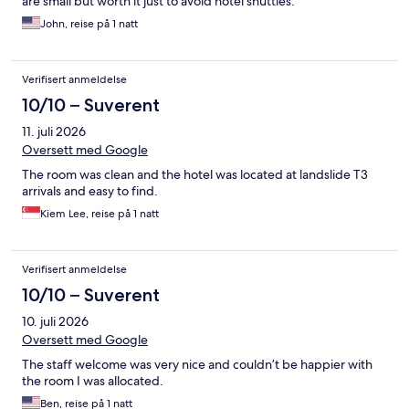
are small but worth it just to avoid hotel shuttles.
John, reise på 1 natt
Verifisert anmeldelse
10/10 – Suverent
11. juli 2026
Oversett med Google
The room was clean and the hotel was located at landslide T3
arrivals and easy to find.
Kiem Lee, reise på 1 natt
Verifisert anmeldelse
10/10 – Suverent
10. juli 2026
Oversett med Google
The staff welcome was very nice and couldn’t be happier with
the room I was allocated.
Ben, reise på 1 natt