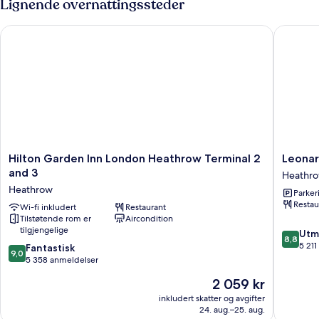
Lignende overnattingssteder
Hilton Garden Inn London Heathrow Terminal 2 and 3
Leonard
Hilton
Leonard
Hilton Garden Inn London Heathrow Terminal 2
Leonar
Garden
London
and 3
Heathr
Inn
Heathr
Heathrow
Parker
London
Airport
Restau
Heathrow
Wi-fi inkludert
Restaurant
Heathr
Tilstøtende rom er
Aircondition
Terminal
tilgjengelige
8.8
2
Utm
8,8
av
and
5 21
9.0
Fantastisk
9,0
10,
3
av
5 358 anmeldelser
Utmerke
Heathrow
10,
Prisen
2 059 kr
5 211
Fantastisk,
er
anmelde
5 358
inkludert skatter og avgifter
2 059 kr
24. aug.–25. aug.
anmeldelser