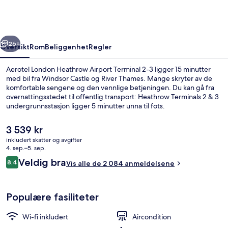
Airport
Terminal
2-
rige
Neste
3
26+
Oversikt
Rom
Beliggenhet
Regler
Aerotel London Heathrow Airport Terminal 2-3 ligger 15 minutter
med bil fra Windsor Castle og River Thames. Mange skryter av de
komfortable sengene og den vennlige betjeningen. Du kan gå fra
overnattingsstedet til offentlig transport: Heathrow Terminals 2 & 3
undergrunnsstasjon ligger 5 minutter unna til fots.
Den
3 539 kr
nåværende
inkludert skatter og avgifter
prisen
4. sep.–5. sep.
Fasade
er
Anmeldelser
Veldig bra
8,4
Vis alle de 2 084 anmeldelsene
3 539 kr
8,4 av 10 –
Populære fasiliteter
Wi-fi inkludert
Aircondition