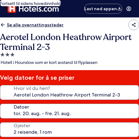
Fortsett til sidens hovedinnhold
Last ned appen
Se alle overnattingssteder
Aerotel London Heathrow Airport
Terminal 2-3
Overnattingssted
med
Hotell i Hounslow som er kort avstand til flyplassen
3.0
stjerner
Velg datoer for å se priser
Hvor vil du hen?
Datoer
Gjester