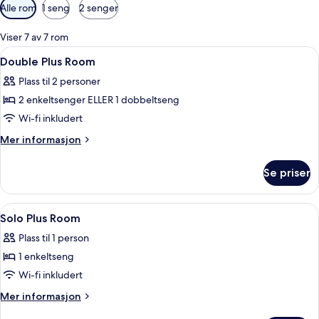
Tilgjengelige
Alle rom
1 seng
2 senger
filtre
for
Viser 7 av 7 rom
rom
Åpne
Skrivebord, lydisolert, wi-fi (inkluder
4
Double Plus Room
alle
Plass til 2 personer
bildene
2 enkeltsenger ELLER 1 dobbeltseng
av
Double
Wi-fi inkludert
Plus
Mer
Mer informasjon
Room
informasjon
om
Se priser
Double
Plus
Room
Åpne
Dusj, toalettartikler (inkludert), hårf
2
Solo Plus Room
alle
Plass til 1 person
bildene
1 enkeltseng
av
Solo
Wi-fi inkludert
Plus
Mer
Mer informasjon
Room
informasjon