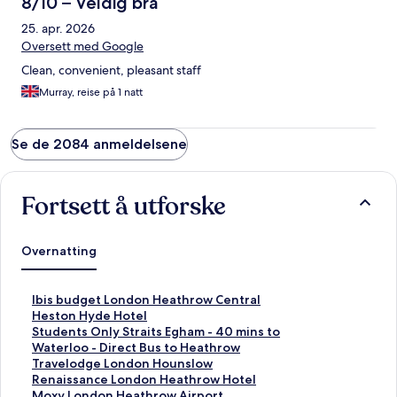
8/10 – Veldig bra
25. apr. 2026
Oversett med Google
Clean, convenient, pleasant staff
Murray, reise på 1 natt
Se de 2084 anmeldelsene
Fortsett å utforske
Overnatting
L
Ibis budget London Heathrow Central
i
L
Heston Hyde Hotel
n
i
L
Students Only Straits Egham - 40 mins to
k
n
i
Waterloo - Direct Bus to Heathrow
s
k
n
L
Travelodge London Hounslow
o
s
k
i
L
Renaissance London Heathrow Hotel
m
o
s
n
i
L
Moxy London Heathrow Airport