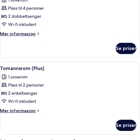
1 soverom
av
Familierom
Plass til 4 personer
(Plus)
2 dobbeltsenger
Wi-fi inkludert
Mer
Mer informasjon
informasjon
om
Se priser
Familierom
(Plus)
Åpne
Tomannsrom (Plus) | Skrivebord, lydisol
2
Tomannsrom (Plus)
alle
1 soverom
bildene
Plass til 2 personer
av
Tomannsrom
2 enkeltsenger
(Plus)
Wi-fi inkludert
Mer
Mer informasjon
informasjon
om
Se priser
Tomannsrom
(Plus)