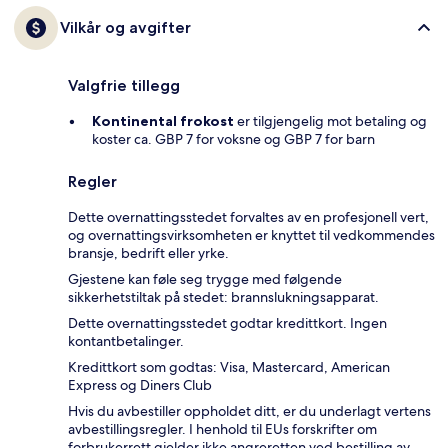
Vilkår og avgifter
Valgfrie tillegg
Kontinental frokost
er tilgjengelig mot betaling og
koster ca. GBP 7 for voksne og GBP 7 for barn
Regler
Dette overnattingsstedet forvaltes av en profesjonell vert,
og overnattingsvirksomheten er knyttet til vedkommendes
bransje, bedrift eller yrke.
Gjestene kan føle seg trygge med følgende
sikkerhetstiltak på stedet: brannslukningsapparat.
Dette overnattingsstedet godtar kredittkort. Ingen
kontantbetalinger.
Kredittkort som godtas: Visa, Mastercard, American
Express og Diners Club
Hvis du avbestiller oppholdet ditt, er du underlagt vertens
avbestillingsregler. I henhold til EUs forskrifter om
forbrukerrett gjelder ikke angreretten ved bestilling av