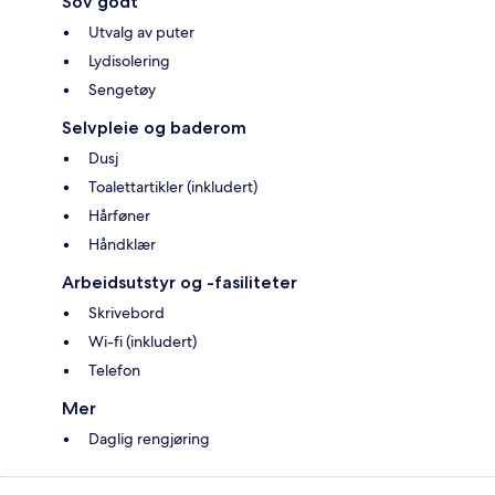
Sov godt
Utvalg av puter
Lydisolering
Sengetøy
Selvpleie og baderom
Dusj
Toalettartikler (inkludert)
Hårføner
Håndklær
Arbeidsutstyr og -fasiliteter
Skrivebord
Wi-fi (inkludert)
Telefon
Mer
Daglig rengjøring