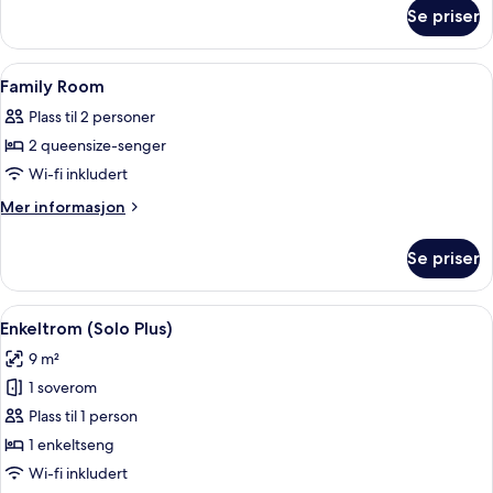
om
Se priser
Solo
Plus
Room
Åpne
Skrivebord, lydisolert, wi-fi (inkluder
4
Family Room
alle
Plass til 2 personer
bildene
2 queensize-senger
av
Family
Wi-fi inkludert
Room
Mer
Mer informasjon
informasjon
om
Se priser
Family
Room
Åpne
Enkeltrom (Solo Plus) | Skrivebord, lyd
7
Enkeltrom (Solo Plus)
alle
9 m²
bildene
1 soverom
av
Enkeltrom
Plass til 1 person
(Solo
1 enkeltseng
Plus)
Wi-fi inkludert