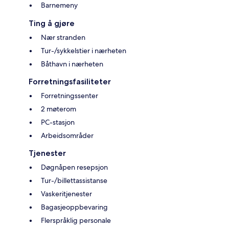
Barnemeny
Ting å gjøre
Nær stranden
Tur-/sykkelstier i nærheten
Båthavn i nærheten
Forretningsfasiliteter
Forretningssenter
2 møterom
PC-stasjon
Arbeidsområder
Tjenester
Døgnåpen resepsjon
Tur-/billettassistanse
Vaskeritjenester
Bagasjeoppbevaring
Flerspråklig personale