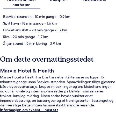
nærheten
Bacvice-stranden
- 10 min gange
- 0.9 km
Split havn
- 18 min gange
- 1.6 km
Diokletians slott
- 20 min gange
- 1.7 km
Riva
- 20 min gange
- 1.7 km
Žnjan strand
- 9 min kjøring
- 2.9 km
Om dette overnattingsstedet
Marvie Hotel & Health
Marvie Hotel & Health har blant annet en takterrasse og ligger 15
minutters gange unna Bacvice-stranden. Spaavdelingen tilbyr gjestene
både dypvevsmassasje, kroppsinnpakninger og ansiktsbehandlinger,
og du får lokale og internasjonale retter på Da'Mar, som serverer
frokost, lunsj og middag. Noen andre høydepunkter er et
innendørsbasseng, en bassengbar og et treningssenter. Bassenget og
den vennlige betjeningen får mye skryt fra andre reisende.
Informasjon om avbestillingsrett