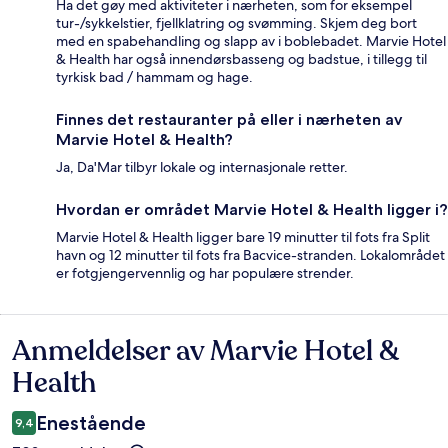
Ha det gøy med aktiviteter i nærheten, som for eksempel
tur-/sykkelstier, fjellklatring og svømming. Skjem deg bort
med en spabehandling og slapp av i boblebadet. Marvie Hotel
& Health har også innendørsbasseng og badstue, i tillegg til
tyrkisk bad / hammam og hage.
Finnes det restauranter på eller i nærheten av
Marvie Hotel & Health?
Ja, Da'Mar tilbyr lokale og internasjonale retter.
Hvordan er området Marvie Hotel & Health ligger i?
Marvie Hotel & Health ligger bare 19 minutter til fots fra Split
havn og 12 minutter til fots fra Bacvice-stranden. Lokalområdet
er fotgjengervennlig og har populære strender.
Anmeldelser av Marvie Hotel &
Anmeldelser
Health
Enestående
9,4