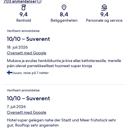
703 anmeldelser
9,4
8,4
9,4
Renhold
Beliggenheten
Personale og service
Anmeldelser
Verifisert anmeldelse
10/10 – Suverent
18. juli 2026
Oversett med Google
Mukava ja avulias henkilökunta ja kiva allas kattoterassilla, merelle
päin olevat parvekkeelliset huoneet super kivoja
Juuso, reise på 7 netter
Verifisert anmeldelse
10/10 – Suverent
7. juli 2026
Oversett med Google
Hotel super gelegen nahe der Stadt und Meer frühstück sehr
gut, Rooftop sehr angenehm