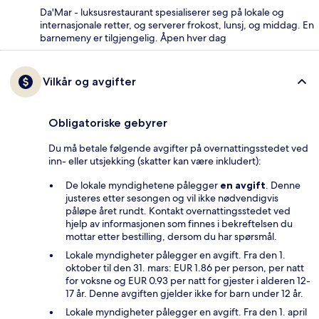
Da'Mar - luksusrestaurant spesialiserer seg på lokale og
internasjonale retter, og serverer frokost, lunsj, og middag. En
barnemeny er tilgjengelig. Åpen hver dag
Vilkår og avgifter
Obligatoriske gebyrer
Du må betale følgende avgifter på overnattingsstedet ved
inn- eller utsjekking (skatter kan være inkludert):
De lokale myndighetene pålegger
en avgift
. Denne
justeres etter sesongen og vil ikke nødvendigvis
påløpe året rundt. Kontakt overnattingsstedet ved
hjelp av informasjonen som finnes i bekreftelsen du
mottar etter bestilling, dersom du har spørsmål.
Lokale myndigheter pålegger en avgift. Fra den 1.
oktober til den 31. mars: EUR 1.86 per person, per natt
for voksne og EUR 0.93 per natt for gjester i alderen 12-
17 år. Denne avgiften gjelder ikke for barn under 12 år.
Lokale myndigheter pålegger en avgift. Fra den 1. april