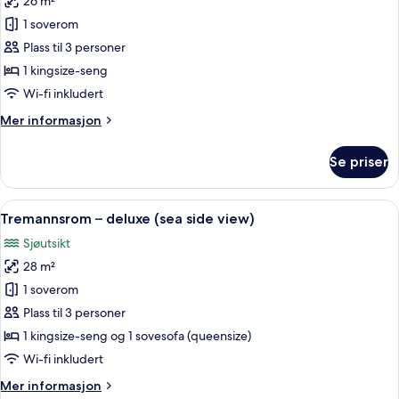
26 m²
av
Dobbeltrom
1 soverom
–
Plass til 3 personer
superior,
1 kingsize-seng
balkong,
Wi-fi inkludert
sjøutsikt
Mer
Mer informasjon
informasjon
om
Se priser
Dobbeltrom
–
superior,
Åpne
Tremannsrom – deluxe (sea side view) 
7
balkong,
Tremannsrom – deluxe (sea side view)
alle
sjøutsikt
Sjøutsikt
bildene
28 m²
av
Tremannsrom
1 soverom
–
Plass til 3 personer
deluxe
1 kingsize-seng og 1 sovesofa (queensize)
(sea
Wi-fi inkludert
side
Mer
Mer informasjon
view)