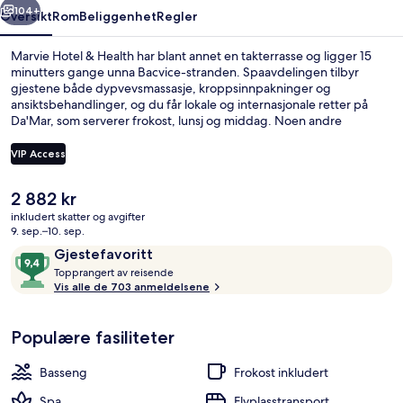
104+
Oversikt
Rom
Beliggenhet
Regler
Marvie Hotel & Health har blant annet en takterrasse og ligger 15
minutters gange unna Bacvice-stranden. Spaavdelingen tilbyr
gjestene både dypvevsmassasje, kroppsinnpakninger og
ansiktsbehandlinger, og du får lokale og internasjonale retter på
Da'Mar, som serverer frokost, lunsj og middag. Noen andre
høydepunkter er et innendørsbasseng, en bassengbar og et
treningssenter. Bassenget og den vennlige betjeningen får mye
VIP Access
skryt fra andre reisende.
Den
2 882 kr
Utsikt fra overnattingsstedet
nåværende
inkludert skatter og avgifter
prisen
9. sep.–10. sep.
er
Anmeldelser
9,4
Gjestefavoritt
2 882 kr
T
av
Topprangert av reisende
o
Vis alle de 703 anmeldelsene
10,
p
Gjestefavoritt
p
Populære fasiliteter
r
a
n
Basseng
Frokost inkludert
g
e
Spa
Flyplasstransport