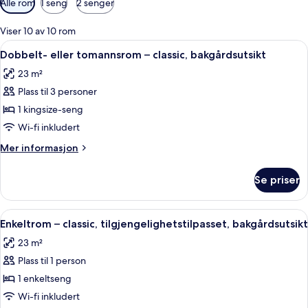
Alle rom
1 seng
2 senger
filtre
for
Viser 10 av 10 rom
rom
Åpne
Dobbelt- eller tomannsrom – classic, 
10
Dobbelt- eller tomannsrom – classic, bakgårdsutsikt
alle
23 m²
bildene
Plass til 3 personer
av
Dobbelt-
1 kingsize-seng
eller
Wi-fi inkludert
tomannsrom
Mer
Mer informasjon
–
informasjon
classic,
om
Se priser
Dobbelt-
bakgårdsutsikt
eller
tomannsrom
Åpne
Enkeltrom – classic, tilgjengelighetst
7
–
Enkeltrom – classic, tilgjengelighetstilpasset, bakgårdsutsikt
alle
classic,
23 m²
bakgårdsutsikt
bildene
Plass til 1 person
av
Enkeltrom
1 enkeltseng
–
Wi-fi inkludert