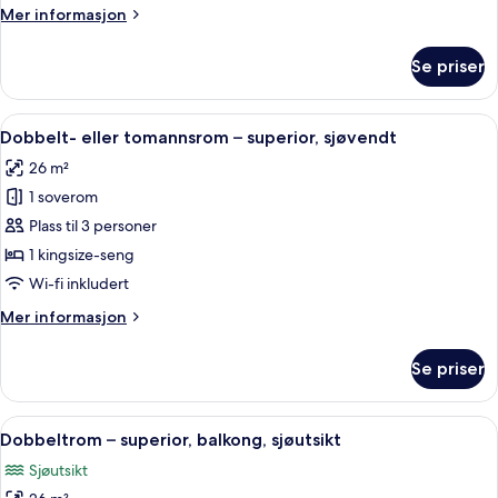
classic,
Mer
Mer informasjon
tilgjengelighetstilpasset,
informasjon
bakgårdsutsikt
om
Se priser
Enkeltrom
–
classic,
Åpne
Dobbelt- eller tomannsrom – superior,
9
tilgjengelighetstilpasset,
Dobbelt- eller tomannsrom – superior, sjøvendt
alle
bakgårdsutsikt
26 m²
bildene
1 soverom
av
Dobbelt-
Plass til 3 personer
eller
1 kingsize-seng
tomannsrom
Wi-fi inkludert
–
Mer
Mer informasjon
superior,
informasjon
sjøvendt
om
Se priser
Dobbelt-
eller
tomannsrom
Åpne
Dobbeltrom – superior, balkong, sjøut
9
–
Dobbeltrom – superior, balkong, sjøutsikt
alle
superior,
Sjøutsikt
sjøvendt
bildene