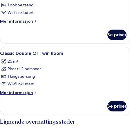
1 dobbeltseng
av
Classic
Wi-fi inkludert
Double
Mer
Mer informasjon
Room
informasjon
om
Se priser
Classic
Double
Room
Åpne
Minibar, safe på rommet, skrivebord 
3
Classic Double Or Twin Room
alle
25 m²
bildene
Plass til 2 personer
av
Classic
1 kingsize-seng
Double
Wi-fi inkludert
Or
Mer
Mer informasjon
Twin
informasjon
Room
om
Se priser
Classic
Double
Or
Lignende overnattingssteder
Twin
Room