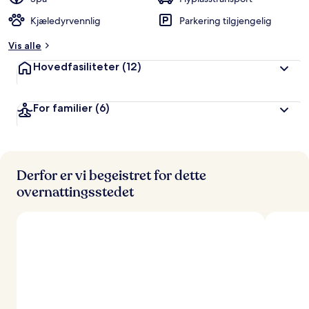
r
Kjæledyrvennlig
Parkering tilgjengelig
t
Vis alle
a
v
Hovedfasiliteter
(12)
r
e
For familier
(6)
i
s
e
n
d
e
Derfor er vi begeistret for dette
overnattingsstedet