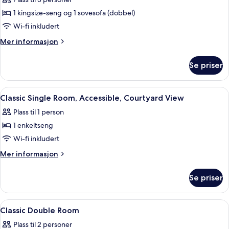
Suite
–
1 kingsize-seng og 1 sovesofa (dobbel)
premium,
Wi-fi inkludert
spabadekar,
Mer
Mer informasjon
sjøutsikt
informasjon
om
Se priser
Suite
–
premium,
Åpne
Minibar, safe på rommet, skrivebord 
7
spabadekar,
Classic Single Room, Accessible, Courtyard View
alle
sjøutsikt
Plass til 1 person
bildene
1 enkeltseng
av
Classic
Wi-fi inkludert
Single
Mer
Mer informasjon
Room,
informasjon
om
Accessible,
Se priser
Classic
Courtyard
Single
View
Room,
Åpne
Minibar, safe på rommet, skrivebord 
16
Accessible,
Classic Double Room
alle
Courtyard
Plass til 2 personer
View
bildene