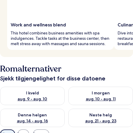
Work and wellness blend
Culina
This hotel combines business amenities with spa
Dive int
indulgences. Tackle tasks at the business center, then
restaura
melt stress away with massages and sauna sessions.
breakfas
Romalternativer
Sjekk tilgjengelighet for disse datoene
Sjekk tilgjengelighet for i kveld, aug. 9 - aug. 10
Sjekk tilgjengelighet for i mor
I kveld
I morgen
aug. 9 - aug. 10
aug. 10 - aug. 11
Sjekk tilgjengelighet for denne helgen, aug. 14 - aug. 16
Sjekk tilgjengelighet for neste
Denne helgen
Neste helg
aug. 14 - aug. 16
aug. 21 - aug. 23
Tilgjengelige