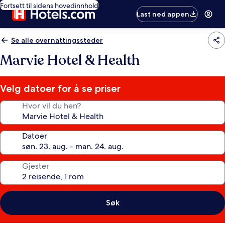
Fortsett til sidens hovedinnhold
Last ned appen
Se alle overnattingssteder
Marvie Hotel & Health
Velg datoer for å se priser
Hvor vil du hen?
Datoer
Gjester
Søk