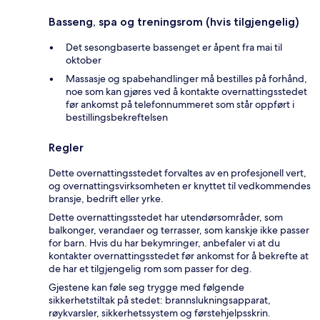
Basseng, spa og treningsrom (hvis tilgjengelig)
Det sesongbaserte bassenget er åpent fra mai til
oktober
Massasje og spabehandlinger må bestilles på forhånd,
noe som kan gjøres ved å kontakte overnattingsstedet
før ankomst på telefonnummeret som står oppført i
bestillingsbekreftelsen
Regler
Dette overnattingsstedet forvaltes av en profesjonell vert,
og overnattingsvirksomheten er knyttet til vedkommendes
bransje, bedrift eller yrke.
Dette overnattingsstedet har utendørsområder, som
balkonger, verandaer og terrasser, som kanskje ikke passer
for barn. Hvis du har bekymringer, anbefaler vi at du
kontakter overnattingsstedet før ankomst for å bekrefte at
de har et tilgjengelig rom som passer for deg.
Gjestene kan føle seg trygge med følgende
sikkerhetstiltak på stedet: brannslukningsapparat,
røykvarsler, sikkerhetssystem og førstehjelpsskrin.