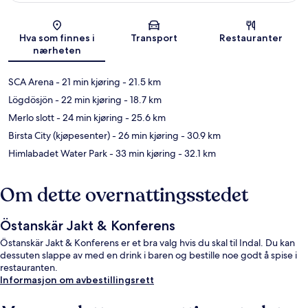
Kart
Hva som finnes i
Transport
Restauranter
nærheten
SCA Arena
- 21 min kjøring
- 21.5 km
Lögdösjön
- 22 min kjøring
- 18.7 km
Merlo slott
- 24 min kjøring
- 25.6 km
Birsta City (kjøpesenter)
- 26 min kjøring
- 30.9 km
Himlabadet Water Park
- 33 min kjøring
- 32.1 km
Om dette overnattingsstedet
Östanskär Jakt & Konferens
Östanskär Jakt & Konferens er et bra valg hvis du skal til Indal. Du kan
dessuten slappe av med en drink i baren og bestille noe godt å spise i
restauranten.
Informasjon om avbestillingsrett