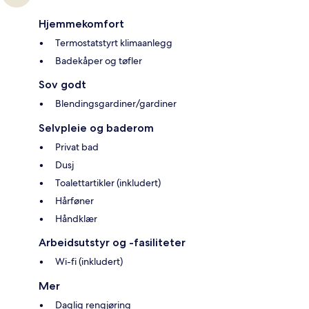
Hjemmekomfort
Termostatstyrt klimaanlegg
Badekåper og tøfler
Sov godt
Blendingsgardiner/gardiner
Selvpleie og baderom
Privat bad
Dusj
Toalettartikler (inkludert)
Hårføner
Håndklær
Arbeidsutstyr og -fasiliteter
Wi-fi (inkludert)
Mer
Daglig rengjøring