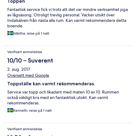
Toppen
Fantastisk service fick vi trots att det var mindre verksamhet pga
av lågsäsong. Otroligt trevlig personal. Vacker utsikt över
Indalsälven från nästa alla rum. Kan varmt rekommendera detta
boende
Märtha, reise på 1 natt
Verifisert anmeldelse
10/10 – Suverent
2. aug. 2017
Oversett med Google
Toppställe kan varmt rekommenderas.
Service var topp och likadant med maten 10 av 10. Rummen
också väldigt bra med en fantasktisk utsikt. Kan varmt
rekommenderas.
Kenneth, reise på 1 natt
Verifisert anmeldelse