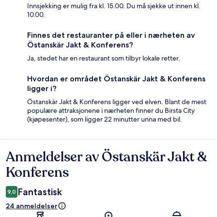
Innsjekking er mulig fra kl. 15.00. Du må sjekke ut innen kl.
10.00.
Finnes det restauranter på eller i nærheten av
Östanskär Jakt & Konferens?
Ja, stedet har en restaurant som tilbyr lokale retter.
Hvordan er området Östanskär Jakt & Konferens
ligger i?
Östanskär Jakt & Konferens ligger ved elven. Blant de mest
populære attraksjonene i nærheten finner du Birsta City
(kjøpesenter), som ligger 22 minutter unna med bil.
Anmeldelser av Östanskär Jakt &
Anmeldelser
Konferens
Fantastisk
9,0
24 anmeldelser