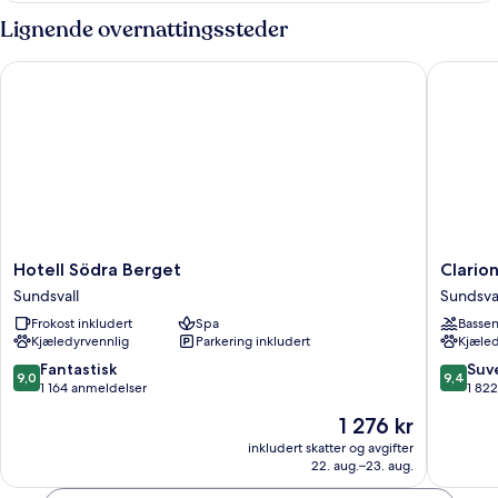
standard
Lignende overnattingssteder
Hotell Södra Berget
Clarion 
Hotell
Clarion
Hotell Södra Berget
Clario
Södra
Hotel
Sundsvall
Sundsva
Berget
Sundsval
Frokost inkludert
Spa
Basse
Sundsvall
Sundsval
Kjæledyrvennlig
Parkering inkludert
Kjæled
9.0
9.4
Fantastisk
Suv
9,0
9,4
av
av
1 164 anmeldelser
1 82
10,
10,
Prisen
1 276 kr
Fantastisk,
Suveren
er
1 164
1 822
inkludert skatter og avgifter
1 276 kr
22. aug.–23. aug.
anmeldelser
anmelde