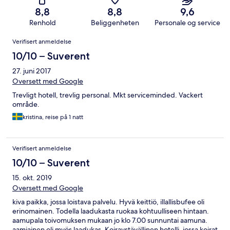
8,8
8,8
9,6
Renhold
Beliggenheten
Personale og service
Anmeldelser
Verifisert anmeldelse
10/10 – Suverent
27. juni 2017
Oversett med Google
Trevligt hotell, trevlig personal. Mkt serviceminded. Vackert
område.
kristina, reise på 1 natt
Verifisert anmeldelse
10/10 – Suverent
15. okt. 2019
Oversett med Google
kiva paikka, jossa loistava palvelu. Hyvä keittiö, illallisbufee oli
erinomainen. Todella laadukasta ruokaa kohtuulliseen hintaan.
aamupala toivomuksen mukaan jo klo 7.00 sunnuntai aamuna.
aamiainen oli myös laadukas. Koiraystävällinen hotelli, jossa koirat