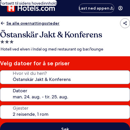
Fortsett til sidens hovedinnhold
Last ned appen
Se alle overnattingssteder
Östanskär Jakt & Konferens
Overnattingssted
med
Hotell ved elven i Indal og med restaurant og bar/lounge
3.0
stjerner
Velg datoer for å se priser
Hvor vil du hen?
Datoer
Gjester
Søk