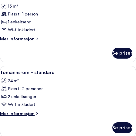
alle
15 m²
bildene
Plass til 1 person
av
Enkeltrom
1 enkeltseng
–
Wi-fi inkludert
standard
Mer
Mer informasjon
informasjon
om
Se priser
Enkeltrom
–
standard
Åpne
Tomannsrom – standard | Utsikt fra 
3
Tomannsrom – standard
alle
24 m²
bildene
Plass til 2 personer
av
Tomannsrom
2 enkeltsenger
–
Wi-fi inkludert
standard
Mer
Mer informasjon
informasjon
om
Se priser
Tomannsrom
–