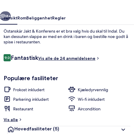
rige
Neste
18+
Oversikt
Rom
Beliggenhet
Regler
Östanskär Jakt & Konferens er et bra valg hvis du skal til Indal. Du
kan dessuten slappe av med en drink i baren og bestille noe godt å
spise i restauranten.
Anmeldelser
Fantastisk
9,0
Vis alle de 24 anmeldelsene
9,0 av 10 –
Populære fasiliteter
Badstue
Frokost inkludert
Kjæledyrvennlig
Parkering inkludert
Wi-fi inkludert
Restaurant
Aircondition
Vis alle
Hovedfasiliteter
(5)