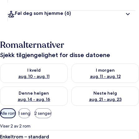
Føl deg som hjemme
(6)
Romalternativer
Sjekk tilgjengelighet for disse datoene
Sjekk tilgjengelighet for i kveld, aug. 10 - aug. 11
Sjekk tilgjengelighet for i morg
I kveld
I morgen
aug. 10 - aug. 11
aug. 11 - aug. 12
Sjekk tilgjengelighet for denne helgen, aug. 14 - aug. 16
Sjekk tilgjengelighet for neste
Denne helgen
Neste helg
aug. 14 - aug. 16
aug. 21 - aug. 23
Tilgjengelige
Alle rom
1 seng
2 senger
filtre
for
Viser 2 av 2 rom
rom
Åpne
Enkeltrom – standard | Utsikt fra rom
3
Enkeltrom – standard