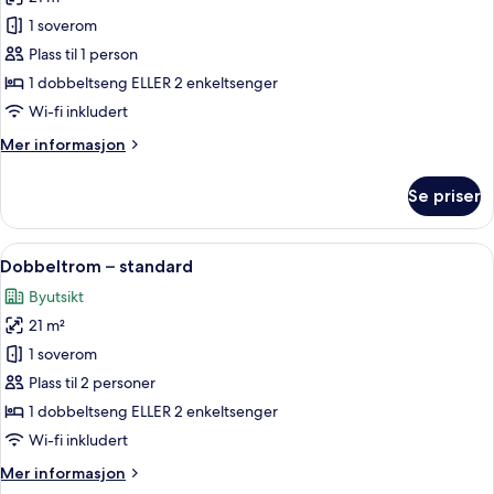
av
Dobbeltrom
1 soverom
for
Plass til 1 person
1
1 dobbeltseng ELLER 2 enkeltsenger
person
Wi-fi inkludert
Mer
Mer informasjon
informasjon
om
Se priser
Dobbeltrom
for
1
Åpne
Allergitestet sengetøy, minibar, safe
4
person
Dobbeltrom – standard
alle
Byutsikt
bildene
21 m²
av
Dobbeltrom
1 soverom
–
Plass til 2 personer
standard
1 dobbeltseng ELLER 2 enkeltsenger
Wi-fi inkludert
Mer
Mer informasjon
informasjon