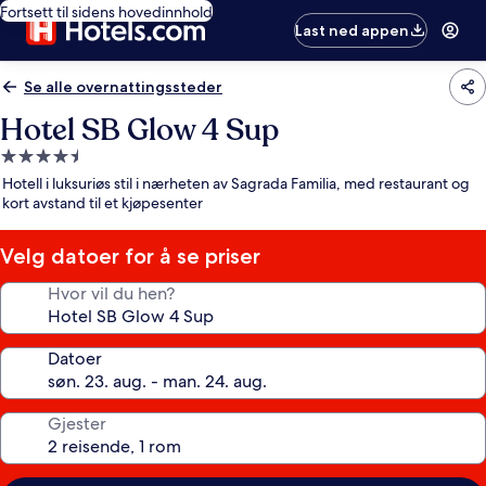
Fortsett til sidens hovedinnhold
Last ned appen
Se alle overnattingssteder
Hotel SB Glow 4 Sup
Overnattingssted
med
Hotell i luksuriøs stil i nærheten av Sagrada Familia, med restaurant og
4.5
kort avstand til et kjøpesenter
stjerner
Velg datoer for å se priser
Hvor vil du hen?
Datoer
Gjester