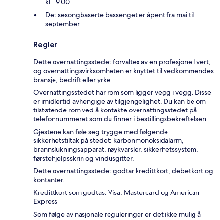
kl. 19.00
Det sesongbaserte bassenget er åpent fra mai til
september
Regler
Dette overnattingsstedet forvaltes av en profesjonell vert,
og overnattingsvirksomheten er knyttet til vedkommendes
bransje, bedrift eller yrke.
Overnattingsstedet har rom som ligger vegg i vegg. Disse
er imidlertid avhengige av tilgjengelighet. Du kan be om
tilstøtende rom ved å kontakte overnattingsstedet på
telefonnummeret som du finner i bestillingsbekreftelsen.
Gjestene kan føle seg trygge med følgende
sikkerhetstiltak på stedet: karbonmonoksidalarm,
brannslukningsapparat, røykvarsler, sikkerhetssystem,
førstehjelpsskrin og vindusgitter.
Dette overnattingsstedet godtar kredittkort, debetkort og
kontanter.
Kredittkort som godtas: Visa, Mastercard og American
Express
Som følge av nasjonale reguleringer er det ikke mulig å