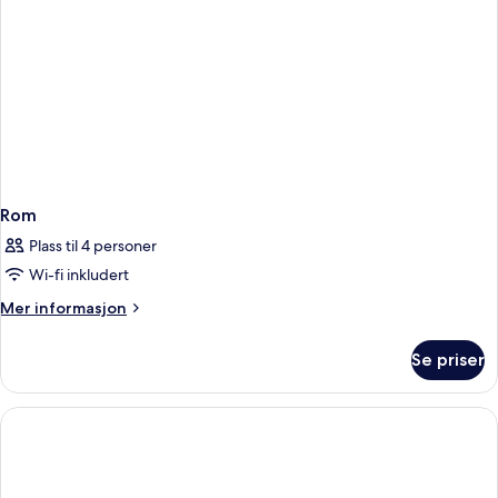
Rom
Plass til 4 personer
Wi-fi inkludert
Mer
Mer informasjon
informasjon
om
Se priser
Rom