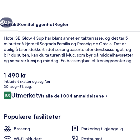
Sup
rige
Neste
29+
Oversikt
Rom
Beliggenhet
Regler
Hotel SB Glow 4 Sup har blant annet en takterrasse, og det tar 5
minutter å kjøre til Sagrada Familia og Passeig de Gràcia. Det er
deilig å ta en dukkert i det sesongbaserte utendørsbassenget, og
blir du sulten, kan du ta turen til Muc, som byr på middelhavsretter
og serverer lunsj og middag. En bassengbar, et treningssenter og
en badstue er bare noe av det du kan glede deg til hvis du bestiller
overnatting på dette hotellet i luksuriøs stil. Andre reisende skryter
Den
1 490 kr
av blant annet den vennlige betjeningen. Du kan gå til
nåværende
inkludert skatter og avgifter
kollektivtransport: Det tar 5 minutter å gå til La Farinera
prisen
30. aug.–31. aug.
trikkeholdeplass og 5 minutter å gå til Ca l'Aranyó trikkeholdeplass.
Sesongbasert utendørsbasseng og sol
er
Anmeldelser
Utmerket
8,8
Vis alle de 1 004 anmeldelsene
1 490 kr
8,8 av 10 –
Populære fasiliteter
Basseng
Parkering tilgjengelig
Wi-fi inkludert
Restaurant