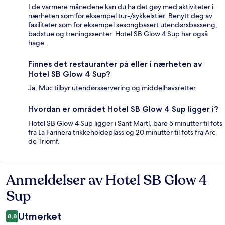
I de varmere månedene kan du ha det gøy med aktiviteter i
nærheten som for eksempel tur-/sykkelstier. Benytt deg av
fasiliteter som for eksempel sesongbasert utendørsbasseng,
badstue og treningssenter. Hotel SB Glow 4 Sup har også
hage.
Finnes det restauranter på eller i nærheten av
Hotel SB Glow 4 Sup?
Ja, Muc tilbyr utendørsservering og middelhavsretter.
Hvordan er området Hotel SB Glow 4 Sup ligger i?
Hotel SB Glow 4 Sup ligger i Sant Martí, bare 5 minutter til fots
fra La Farinera trikkeholdeplass og 20 minutter til fots fra Arc
de Triomf.
Anmeldelser av Hotel SB Glow 4
Anmeldelser
Sup
Utmerket
8,8