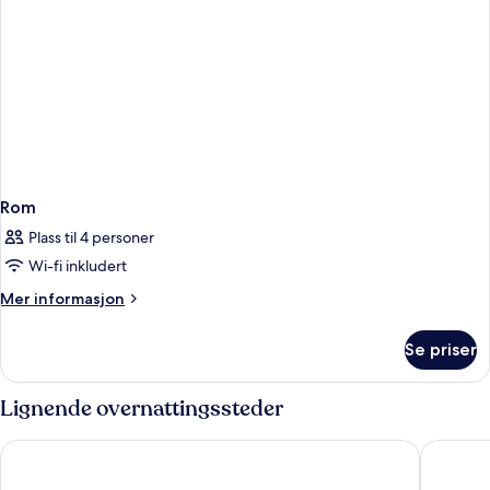
Rom
Plass til 4 personer
Wi-fi inkludert
Mer
Mer informasjon
informasjon
om
Se priser
Rom
Lignende overnattingssteder
ZT The Golden Hotel Barcelona
The Soci