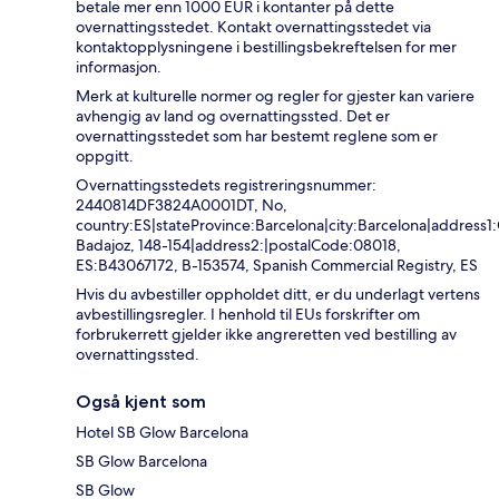
betale mer enn 1000 EUR i kontanter på dette
overnattingsstedet. Kontakt overnattingsstedet via
kontaktopplysningene i bestillingsbekreftelsen for mer
informasjon.
Merk at kulturelle normer og regler for gjester kan variere
avhengig av land og overnattingssted. Det er
overnattingsstedet som har bestemt reglene som er
oppgitt.
Overnattingsstedets registreringsnummer:
2440814DF3824A0001DT, No,
country:ES|stateProvince:Barcelona|city:Barcelona|address1:
Badajoz, 148-154|address2:|postalCode:08018,
ES:B43067172, B-153574, Spanish Commercial Registry, ES
Hvis du avbestiller oppholdet ditt, er du underlagt vertens
avbestillingsregler. I henhold til EUs forskrifter om
forbrukerrett gjelder ikke angreretten ved bestilling av
overnattingssted.
Også kjent som
Hotel SB Glow Barcelona
SB Glow Barcelona
SB Glow