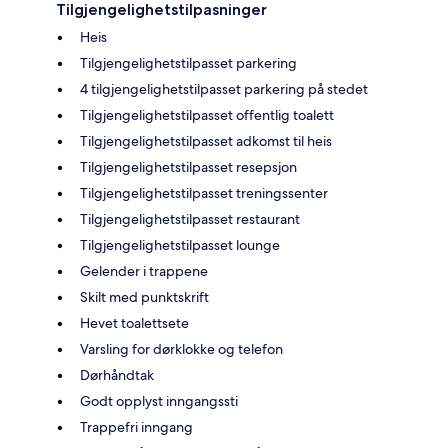
Tilgjengelighetstilpasninger
Heis
Tilgjengelighetstilpasset parkering
4 tilgjengelighetstilpasset parkering på stedet
Tilgjengelighetstilpasset offentlig toalett
Tilgjengelighetstilpasset adkomst til heis
Tilgjengelighetstilpasset resepsjon
Tilgjengelighetstilpasset treningssenter
Tilgjengelighetstilpasset restaurant
Tilgjengelighetstilpasset lounge
Gelender i trappene
Skilt med punktskrift
Hevet toalettsete
Varsling for dørklokke og telefon
Dørhåndtak
Godt opplyst inngangssti
Trappefri inngang