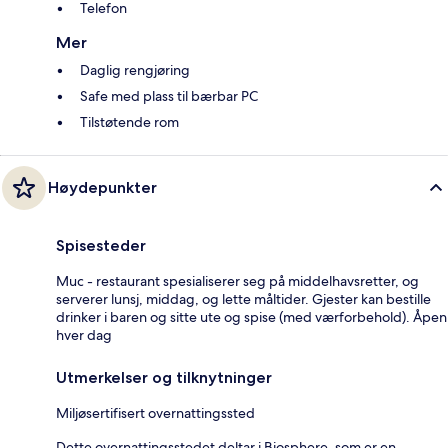
Telefon
Mer
Daglig rengjøring
Safe med plass til bærbar PC
Tilstøtende rom
Høydepunkter
Spisesteder
Muc - restaurant spesialiserer seg på middelhavsretter, og
serverer lunsj, middag, og lette måltider. Gjester kan bestille
drinker i baren og sitte ute og spise (med værforbehold). Åpen
hver dag
Utmerkelser og tilknytninger
Miljøsertifisert overnattingssted
Dette overnattingsstedet deltar i Biosphere, som er en