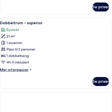
om
Se priser
Dobbeltrom
–
standard
Åpne
Dobbeltrom – superior | Allergitestet
4
Dobbeltrom – superior
alle
Byutsikt
bildene
21 m²
av
Dobbeltrom
1 soverom
–
Plass til 2 personer
superior
1 dobbeltseng
Wi-fi inkludert
Mer
Mer informasjon
informasjon
om
Se priser
Dobbeltrom
–
superior