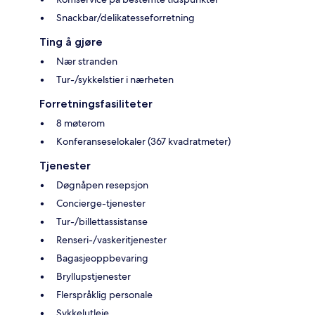
Snackbar/delikatesseforretning
Ting å gjøre
Nær stranden
Tur-/sykkelstier i nærheten
Forretningsfasiliteter
8 møterom
Konferanseselokaler (367 kvadratmeter)
Tjenester
Døgnåpen resepsjon
Concierge-tjenester
Tur-/billettassistanse
Renseri-/vaskeritjenester
Bagasjeoppbevaring
Bryllupstjenester
Flerspråklig personale
Sykkelutleie