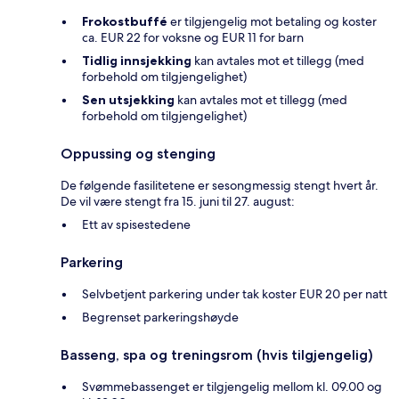
Frokostbuffé
er tilgjengelig mot betaling og koster
ca. EUR 22 for voksne og EUR 11 for barn
Tidlig innsjekking
kan avtales mot et tillegg (med
forbehold om tilgjengelighet)
Sen utsjekking
kan avtales mot et tillegg (med
forbehold om tilgjengelighet)
Oppussing og stenging
De følgende fasilitetene er sesongmessig stengt hvert år.
De vil være stengt fra 15. juni til 27. august:
Ett av spisestedene
Parkering
Selvbetjent parkering under tak koster EUR 20 per natt
Begrenset parkeringshøyde
Basseng, spa og treningsrom (hvis tilgjengelig)
Svømmebassenget er tilgjengelig mellom kl. 09.00 og