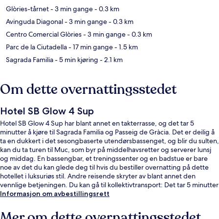
Glòries-tårnet
- 3 min gange
- 0.3 km
Avinguda Diagonal
- 3 min gange
- 0.3 km
Centro Comercial Glòries
- 3 min gange
- 0.3 km
Parc de la Ciutadella
- 17 min gange
- 1.5 km
Sagrada Familia
- 5 min kjøring
- 2.1 km
Om dette overnattingsstedet
Hotel SB Glow 4 Sup
Hotel SB Glow 4 Sup har blant annet en takterrasse, og det tar 5
minutter å kjøre til Sagrada Familia og Passeig de Gràcia. Det er deilig å
ta en dukkert i det sesongbaserte utendørsbassenget, og blir du sulten,
kan du ta turen til Muc, som byr på middelhavsretter og serverer lunsj
og middag. En bassengbar, et treningssenter og en badstue er bare
noe av det du kan glede deg til hvis du bestiller overnatting på dette
hotellet i luksuriøs stil. Andre reisende skryter av blant annet den
vennlige betjeningen. Du kan gå til kollektivtransport: Det tar 5 minutter
å gå til La Farinera trikkeholdeplass og 5 minutter å gå til Ca l'Aranyó
Informasjon om avbestillingsrett
trikkeholdeplass.
Mer om dette overnattingsstedet