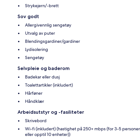
Strykejern/-brett
Sov godt
Allergivennlig sengetøy
Utvalg av puter
Blendingsgardiner/gardiner
Lydisolering
Sengetøy
Selvpleie og baderom
Badekar eller dusj
Toalettartikler (inkludert)
Hårføner
Håndklær
Arbeidsutstyr og -fasiliteter
Skrivebord
Wi-fi (inkludert) (hastighet på 250+ mbps (for 3-5 personer
eller opptil 10 enheter))