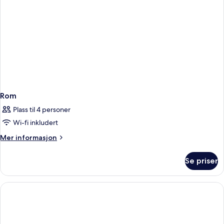
Rom
Plass til 4 personer
Wi-fi inkludert
Mer
Mer informasjon
informasjon
om
Se priser
Rom