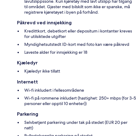
lavutslippssone. Kun kjøretøy med lavt utslipp har tilgang
til området. Gjester med bilskilt som ikke er spanske, må
registrere kjøretøyet i byen på forhånd.
Påkrevd ved innsjekking
Kredittkort, debetkort eller depositum i kontanter kreves
for utilsiktede utgifter
Myndighetsutstedt ID-kort med foto kan være påkrevd
Laveste alder for innsjekking er 18
Kjæledyr
Kjæledyr ikke tillatt
Internett
Wi-fi inkludert i fellesområdene
Wi-fi på rommene inkludert (hastighet: 250+ mbps (for 3-5
personer eller opptil 10 enheter))
Parkering
Selvbetjent parkering under tak på stedet (EUR 20 per
natt)
Rullestolvennlig parkering på stedet