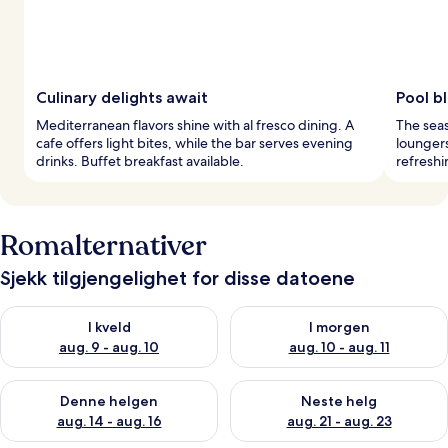
Culinary delights await
Pool bl
Mediterranean flavors shine with al fresco dining. A
The sea
cafe offers light bites, while the bar serves evening
loungers
drinks. Buffet breakfast available.
refreshi
Romalternativer
Sjekk tilgjengelighet for disse datoene
Sjekk tilgjengelighet for i kveld, aug. 9 - aug. 10
Sjekk tilgjengelighet for i mor
I kveld
I morgen
aug. 9 - aug. 10
aug. 10 - aug. 11
Sjekk tilgjengelighet for denne helgen, aug. 14 - aug. 16
Sjekk tilgjengelighet for neste
Denne helgen
Neste helg
aug. 14 - aug. 16
aug. 21 - aug. 23