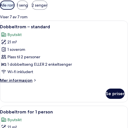
Tilgjengelige
Alle rom
1 seng
2 senger
filtre
for
Viser 7 av 7 rom
rom
Åpne
Allergitestet sengetøy, minibar, safe
4
Dobbeltrom – standard
alle
Byutsikt
bildene
21 m²
av
Dobbeltrom
1 soverom
–
Plass til 2 personer
standard
1 dobbeltseng ELLER 2 enkeltsenger
Wi-fi inkludert
Mer
Mer informasjon
informasjon
om
Se priser
Dobbeltrom
–
standard
Åpne
Allergitestet sengetøy, minibar, safe
4
Dobbeltrom for 1 person
alle
Byutsikt
bildene
21 m²