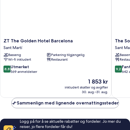
ZT
The
ZT The Golden Hotel Barcelona
The So
The
Social
Sant Martí
Sant Mar
Golden
Hub
Basseng
Parkering tilgjengelig
Basse
Hotel
Barcelo
Wi-fi inkludert
Restaurant
Restau
Barcelona
Pobleno
Sant
Sant
8.8
9.2
Utmerket
Fant
8,8
9,2
Martí
Martí
av
av
569 anmeldelser
642 
10,
10,
Prisen
1 853 kr
Utmerket,
Fantasti
er
569
642
inkludert skatter og avgifter
1 853 kr
30. aug.–31. aug.
anmeldelser
anmelde
Sammenlign med lignende overnattingssteder
Logg på for å se aktuelle rabatter og fordeler. Jo mer du
reiser, jo flere fordeler får du!