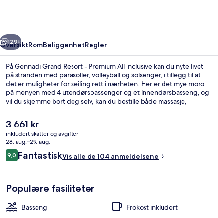
-
Premium
All
rige
Neste
Inclusive
129+
Oversikt
Rom
Beliggenhet
Regler
På Gennadi Grand Resort - Premium All Inclusive kan du nyte livet
på stranden med parasoller, volleyball og solsenger, i tillegg til at
det er muligheter for seiling rett i nærheten. Her er det mye moro
på menyen med 4 utendørsbassenger og et innendørsbasseng, og
vil du skjemme bort deg selv, kan du bestille både massasje,
ansiktsbehandlinger og kroppsbehandlinger. Du kan velge blant 10
restauranter, og det er flott å ta en drink på stedets 4 barer/lounger.
Den
3 661 kr
Andre høydepunkter på dette resort-hotellet i luksuriøs stil er blant
nåværende
inkludert skatter og avgifter
annet en takterrasse, en barneklubb (inkludert) og en bassengbar.
prisen
28. aug.–29. aug.
Innendørsbasseng,4 utendørsbassenge
er
Anmeldelser
Fantastisk
9,0
Vis alle de 104 anmeldelsene
3 661 kr
9,0 av 10 –
Populære fasiliteter
Basseng
Frokost inkludert