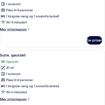
Suite,
1 soverom
hageutsikt
Plass til 4 personer
1 kingsize-seng og 1 sovesofa (enkel)
Wi-fi inkludert
Mer
Mer informasjon
informasjon
om
Se priser
Suite,
hageutsikt
Åpne
Suite, sjøutsikt | Utsikt fra rommet
4
Suite, sjøutsikt
alle
Sjøutsikt
bildene
47 m²
av
Suite,
1 soverom
sjøutsikt
Plass til 4 personer
1 kingsize-seng og 1 sovesofa (enkel)
Wi-fi inkludert
Mer
Mer informasjon
informasjon