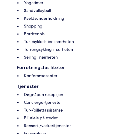
Yogatimer
Sandvolleyball
Kveldsunderholdning
Shopping
Bordtennis
Tur-/sykkelstier i nærheten
Terrengsykling i nærheten
Seiling i nærheten
Forretningsfasiliteter
Konferansesenter
Tjenester
Døgnåpen resepsjon
Concierge-tjenester
Tur-/billettassistanse
Bilutleie på stedet
Renseri-/vaskeritjenester
Frisørsalong