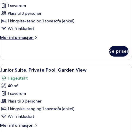
Junior
1 soverom
Suite,
Plass til 3 personer
Sea
1 kingsize-seng og 1 sovesofa (enkel)
View
Wi-fi inkludert
Mer
Mer informasjon
informasjon
om
Se priser
Junior
Suite,
Sea
Åpne
Minibar, safe på rommet, blendingsgar
5
View
Junior Suite, Private Pool, Garden View
alle
Hageutsikt
bildene
40 m²
av
Junior
1 soverom
Suite,
Plass til 3 personer
Private
1 kingsize-seng og 1 sovesofa (enkel)
Pool,
Wi-fi inkludert
Garden
Mer
Mer informasjon
View
informasjon