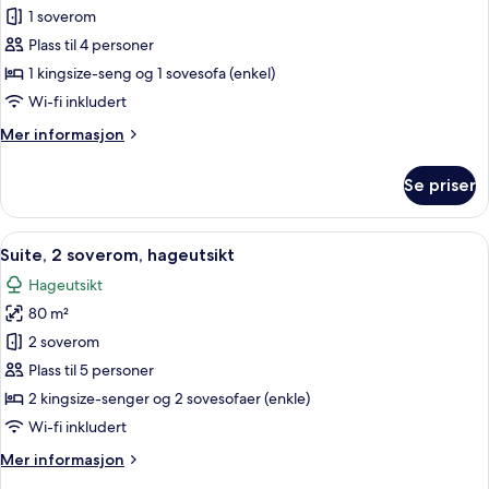
Suite,
1 soverom
privat
Plass til 4 personer
basseng,
1 kingsize-seng og 1 sovesofa (enkel)
sjøutsikt
Wi-fi inkludert
Mer
Mer informasjon
informasjon
om
Se priser
Suite,
privat
basseng,
Åpne
Minibar, safe på rommet, blendingsgar
6
sjøutsikt
Suite, 2 soverom, hageutsikt
alle
Hageutsikt
bildene
80 m²
av
Suite,
2 soverom
2
Plass til 5 personer
soverom,
2 kingsize-senger og 2 sovesofaer (enkle)
hageutsikt
Wi-fi inkludert
Mer
Mer informasjon
informasjon