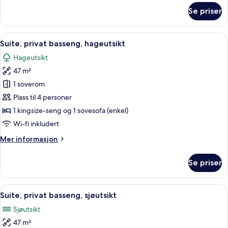
om
Se priser
Suite,
sjøutsikt
Åpne
Suite, privat basseng, hageutsikt | Uts
6
Suite, privat basseng, hageutsikt
alle
Hageutsikt
bildene
47 m²
av
Suite,
1 soverom
privat
Plass til 4 personer
basseng,
1 kingsize-seng og 1 sovesofa (enkel)
hageutsikt
Wi-fi inkludert
Mer
Mer informasjon
informasjon
om
Se priser
Suite,
privat
basseng,
Åpne
Suite, privat basseng, sjøutsikt | Utsik
6
hageutsikt
Suite, privat basseng, sjøutsikt
alle
Sjøutsikt
bildene
47 m²
av