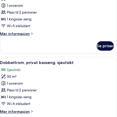
Dobbeltrom,
1 soverom
privat
Plass til 2 personer
basseng,
1 kingsize-seng
hageutsikt
Wi-fi inkludert
Mer
Mer informasjon
informasjon
om
Se priser
Dobbeltrom,
privat
basseng,
Åpne
Dobbeltrom, privat basseng, sjøutsikt 
6
hageutsikt
Dobbeltrom, privat basseng, sjøutsikt
alle
Sjøutsikt
bildene
30 m²
av
Dobbeltrom,
1 soverom
privat
Plass til 2 personer
basseng,
1 kingsize-seng
sjøutsikt
Wi-fi inkludert
Mer
Mer informasjon
informasjon