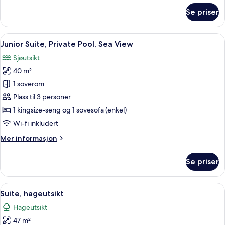
om
Se priser
Junior
Suite,
Private
Åpne
Junior Suite, Private Pool, Sea View | 
6
Pool,
Junior Suite, Private Pool, Sea View
alle
Garden
Sjøutsikt
View
bildene
40 m²
av
Junior
1 soverom
Suite,
Plass til 3 personer
Private
1 kingsize-seng og 1 sovesofa (enkel)
Pool,
Wi-fi inkludert
Sea
Mer
Mer informasjon
View
informasjon
om
Se priser
Junior
Suite,
Private
Åpne
Minibar, safe på rommet, blendingsgar
3
Pool,
Suite, hageutsikt
alle
Sea
Hageutsikt
View
bildene
47 m²
av