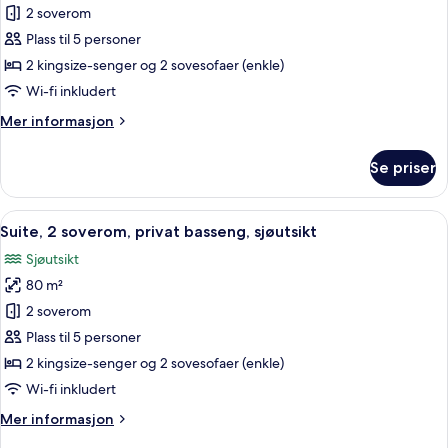
Suite,
2 soverom
2
Plass til 5 personer
soverom,
2 kingsize-senger og 2 sovesofaer (enkle)
privat
Wi-fi inkludert
basseng,
Mer
Mer informasjon
hageutsikt
informasjon
om
Se priser
Suite,
2
soverom,
Åpne
Suite, 2 soverom, privat basseng, sjøut
6
privat
Suite, 2 soverom, privat basseng, sjøutsikt
alle
basseng,
Sjøutsikt
hageutsikt
bildene
80 m²
av
Suite,
2 soverom
2
Plass til 5 personer
soverom,
2 kingsize-senger og 2 sovesofaer (enkle)
privat
Wi-fi inkludert
basseng,
Mer
Mer informasjon
sjøutsikt
informasjon