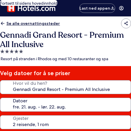
Fortsett til sidens hovedinnhold
Last ned appen
Se alle overnattingssteder
Gennadi Grand Resort - Premium
All Inclusive
Overnattingssted
med
Resort på stranden i Rhodos og med 10 restauranter og spa
5.0
stjerner
Velg datoer for å se priser
Hvor vil du hen?
Datoer
Gjester