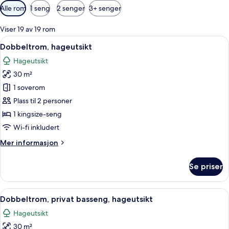
Tilgjengelige
Alle rom
1 seng
2 senger
3+ senger
filtre
for
Viser 19 av 19 rom
rom
Åpne
Minibar, safe på rommet, blendingsgar
3
Dobbeltrom, hageutsikt
alle
Hageutsikt
bildene
30 m²
av
Dobbeltrom,
1 soverom
hageutsikt
Plass til 2 personer
1 kingsize-seng
Wi-fi inkludert
Mer
Mer informasjon
informasjon
om
Se priser
Dobbeltrom,
hageutsikt
Åpne
Dobbeltrom, privat basseng, hageutsik
5
Dobbeltrom, privat basseng, hageutsikt
alle
Hageutsikt
bildene
30 m²
av