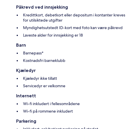
Påkrevd ved innsjekking
Kredittkort, debetkort eller depositum i kontanter kreves
for utilsiktede utgifter
Myndighetsutstedt ID-kort med foto kan være påkrevd
Laveste alder for innsjekking er 18
Barn
Barnepass*
Kostnadsfri barneklubb
Kjæledyr
Kjæledyr ikke tillatt
Servicedyr er velkomne
Internett
Wi-fi inkludert i fellesområdene
Wi-fi på rommene inkludert
Parkering
Inkludert, selvbetjent parkering på stedet