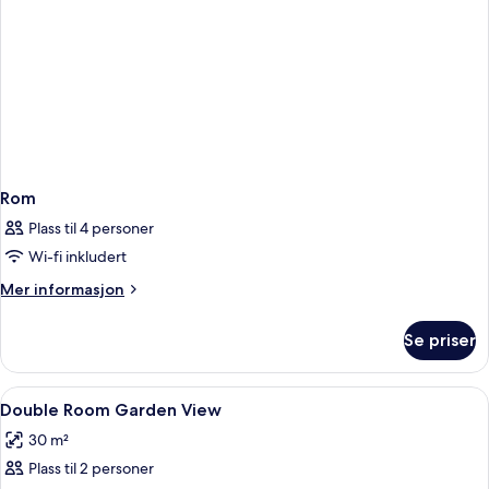
Rom
Plass til 4 personer
Wi-fi inkludert
Mer
Mer informasjon
informasjon
om
Se priser
Rom
Åpne
Minibar, safe på rommet, blendingsgar
3
Double Room Garden View
alle
30 m²
bildene
Plass til 2 personer
av