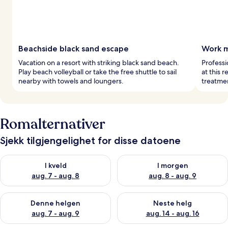
Beachside black sand escape
Work m
Vacation on a resort with striking black sand beach.
Professi
Play beach volleyball or take the free shuttle to sail
at this 
nearby with towels and loungers.
treatmen
Romalternativer
Sjekk tilgjengelighet for disse datoene
Sjekk tilgjengelighet for i kveld, aug. 7 - aug. 8
Sjekk tilgjengelighet for i mor
I kveld
I morgen
aug. 7 - aug. 8
aug. 8 - aug. 9
Sjekk tilgjengelighet for denne helgen, aug. 7 - aug. 9
Sjekk tilgjengelighet for neste 
Denne helgen
Neste helg
aug. 7 - aug. 9
aug. 14 - aug. 16