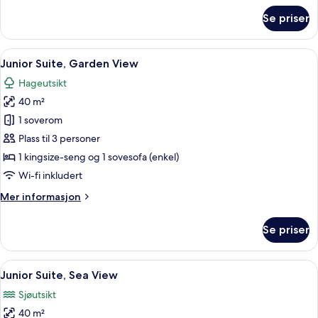
om
Se priser
Dobbeltrom,
privat
basseng,
Åpne
Junior Suite, Garden View | Utsikt fr
7
sjøutsikt
Junior Suite, Garden View
alle
Hageutsikt
bildene
40 m²
av
Junior
1 soverom
Suite,
Plass til 3 personer
Garden
1 kingsize-seng og 1 sovesofa (enkel)
View
Wi-fi inkludert
Mer
Mer informasjon
informasjon
om
Se priser
Junior
Suite,
Garden
Åpne
Junior Suite, Sea View | Minibar, safe
7
View
Junior Suite, Sea View
alle
Sjøutsikt
bildene
40 m²
av