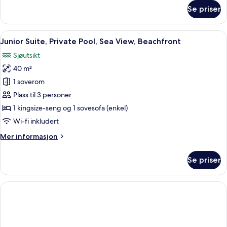
om
Se priser
Suite,
2
soverom,
Åpne
Junior Suite, Private Pool, Sea View, 
6
privat
Junior Suite, Private Pool, Sea View, Beachfront
alle
basseng,
Sjøutsikt
sjøutsikt
bildene
40 m²
av
Junior
1 soverom
Suite,
Plass til 3 personer
Private
1 kingsize-seng og 1 sovesofa (enkel)
Pool,
Wi-fi inkludert
Sea
Mer
Mer informasjon
View,
informasjon
Beachfront
om
Se priser
Junior
Suite,
Private
Pool,
Sea
View,
Beachfront