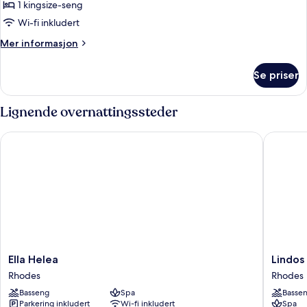
Double
1 kingsize-seng
Room
Wi-fi inkludert
Garden
Mer
Mer informasjon
View
informasjon
om
Se priser
Double
Room
Garden
Lignende overnattingssteder
View
Ella Helea
Lindos I
Ella
Lindos
Ella Helea
Lindos
Helea
Imperial
Rhodes
Rhodes
Rhodes
Resort
Basseng
Spa
Basse
&
Parkering inkludert
Wi-fi inkludert
Spa