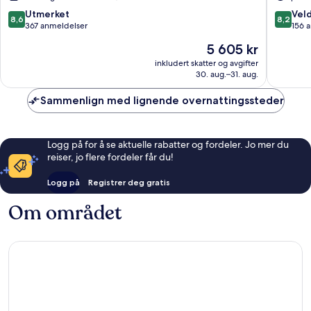
Spa
Rhodes
8.6
8.2
Utmerket
Veld
8,6
8,2
av
av
367 anmeldelser
156 
10,
10,
Prisen
5 605 kr
Utmerket,
Veldig
er
367
bra,
inkludert skatter og avgifter
5 605 kr
30. aug.–31. aug.
anmeldelser
156
anmelde
Sammenlign med lignende overnattingssteder
Logg på for å se aktuelle rabatter og fordeler. Jo mer du
reiser, jo flere fordeler får du!
Logg på
Registrer deg gratis
Om området