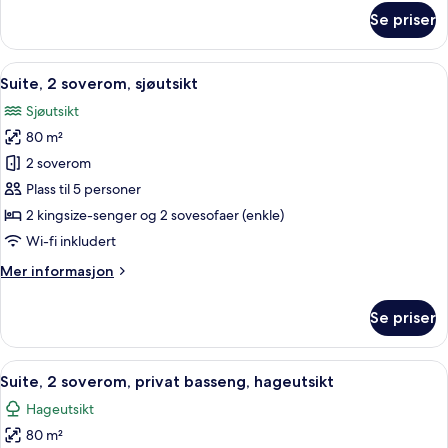
om
Se priser
Suite,
2
soverom,
Åpne
Suite, 2 soverom, sjøutsikt | Minibar, 
5
hageutsikt
Suite, 2 soverom, sjøutsikt
alle
Sjøutsikt
bildene
80 m²
av
Suite,
2 soverom
2
Plass til 5 personer
soverom,
2 kingsize-senger og 2 sovesofaer (enkle)
sjøutsikt
Wi-fi inkludert
Mer
Mer informasjon
informasjon
om
Se priser
Suite,
2
soverom,
Åpne
Suite, 2 soverom, privat basseng, hage
9
sjøutsikt
Suite, 2 soverom, privat basseng, hageutsikt
alle
Hageutsikt
bildene
80 m²
av