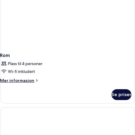
Rom
Plass til 4 personer
Wi-fi inkludert
Mer
Mer informasjon
informasjon
om
Se priser
Rom