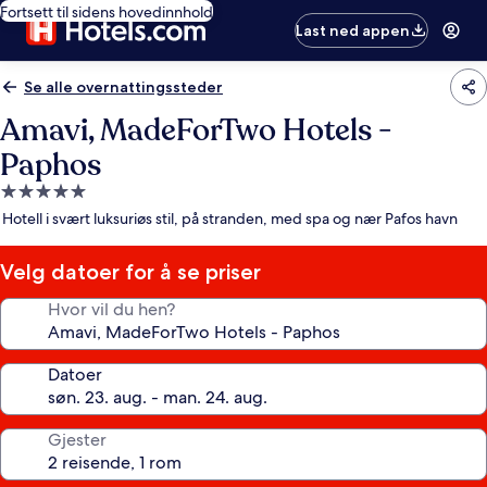
Fortsett til sidens hovedinnhold
Last ned appen
Se alle overnattingssteder
Amavi, MadeForTwo Hotels -
Paphos
Overnattingssted
med
Hotell i svært luksuriøs stil, på stranden, med spa og nær Pafos havn
5.0
stjerner
Velg datoer for å se priser
Hvor vil du hen?
Datoer
Gjester