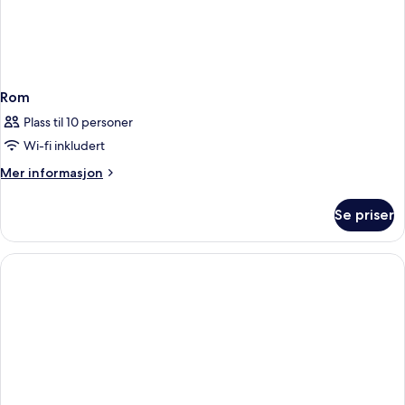
Rom
Plass til 10 personer
Wi-fi inkludert
Mer
Mer informasjon
informasjon
om
Se priser
Rom