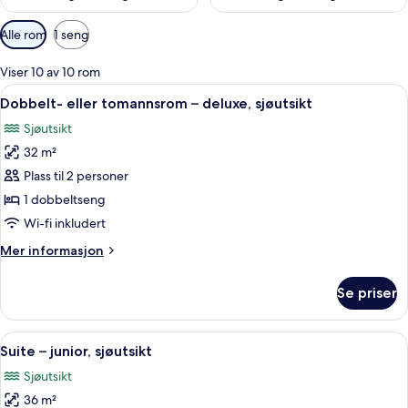
Tilgjengelige
Alle rom
1 seng
filtre
for
Viser 10 av 10 rom
rom
Åpne
Sengetøy i egyptisk bomull, sengetøy 
5
Dobbelt- eller tomannsrom – deluxe, sjøutsikt
alle
Sjøutsikt
bildene
32 m²
av
Dobbelt-
Plass til 2 personer
eller
1 dobbeltseng
tomannsrom
Wi-fi inkludert
–
Mer
Mer informasjon
deluxe,
informasjon
sjøutsikt
om
Se priser
Dobbelt-
eller
tomannsrom
Åpne
Suite – junior, sjøutsikt | Sengetøy i 
6
–
Suite – junior, sjøutsikt
alle
deluxe,
Sjøutsikt
sjøutsikt
bildene
36 m²
av