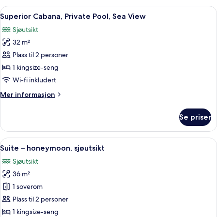
Private
Åpne
Superior Cabana, Private Pool, Sea Vi
5
Garden,
Superior Cabana, Private Pool, Sea View
alle
Sea
Sjøutsikt
View
bildene
32 m²
av
Superior
Plass til 2 personer
Cabana,
1 kingsize-seng
Private
Wi-fi inkludert
Pool,
Mer
Mer informasjon
Sea
informasjon
View
om
Se priser
Superior
Cabana,
Private
Åpne
Suite – honeymoon, sjøutsikt | Senget
6
Pool,
Suite – honeymoon, sjøutsikt
alle
Sea
Sjøutsikt
View
bildene
36 m²
av
Suite
1 soverom
–
Plass til 2 personer
honeymoon,
1 kingsize-seng