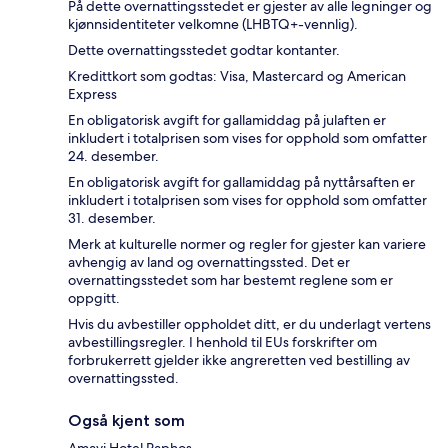
På dette overnattingsstedet er gjester av alle legninger og
kjønnsidentiteter velkomne (LHBTQ+-vennlig).
Dette overnattingsstedet godtar kontanter.
Kredittkort som godtas: Visa, Mastercard og American
Express
En obligatorisk avgift for gallamiddag på julaften er
inkludert i totalprisen som vises for opphold som omfatter
24. desember.
En obligatorisk avgift for gallamiddag på nyttårsaften er
inkludert i totalprisen som vises for opphold som omfatter
31. desember.
Merk at kulturelle normer og regler for gjester kan variere
avhengig av land og overnattingssted. Det er
overnattingsstedet som har bestemt reglene som er
oppgitt.
Hvis du avbestiller oppholdet ditt, er du underlagt vertens
avbestillingsregler. I henhold til EUs forskrifter om
forbrukerrett gjelder ikke angreretten ved bestilling av
overnattingssted.
Også kjent som
Amavi Hotel Paphos