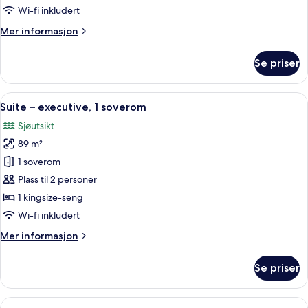
sjøutsikt
Wi-fi inkludert
Mer
Mer informasjon
informasjon
om
Se priser
Suite
–
honeymoon,
Åpne
Suite – executive, 1 soverom | Sengetø
7
sjøutsikt
Suite – executive, 1 soverom
alle
Sjøutsikt
bildene
89 m²
av
Suite
1 soverom
–
Plass til 2 personer
executive,
1 kingsize-seng
1
Wi-fi inkludert
soverom
Mer
Mer informasjon
informasjon
om
Se priser
Suite
–
executive,
Åpne
Sengetøy i egyptisk bomull, sengetøy 