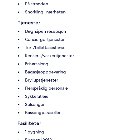
På stranden
Snorkling i nærheten
Tjenester
Døgnåpen resepsjon
Concierge-tjenester
Tur-/billettassistanse
Renseri-/vaskeritjenester
Frisørsalong
Bagasjeoppbevaring
Bryllupstjenester
Flerspråklig personale
Sykkelutleie
Solsenger
Bassengparasoller
Fasiliteter
1 bygning
Bygget i 2018