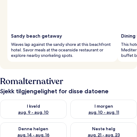
Sandy beach getaway
Dining
Waves lap against the sandy shore at this beachfront
This hot
hotel. Savor meals at the oceanside restaurant or
Mediterr
explore nearby snorkeling spots.
buffet b
Romalternativer
Sjekk tilgjengelighet for disse datoene
Sjekk tilgjengelighet for i kveld, aug. 9 - aug. 10
Sjekk tilgjengelighet for i mor
I kveld
I morgen
aug. 9 - aug. 10
aug. 10 - aug. 11
Sjekk tilgjengelighet for denne helgen, aug. 14 - aug. 16
Sjekk tilgjengelighet for neste
Denne helgen
Neste helg
aug. 14 - aug. 16
aug. 21 - aug. 23