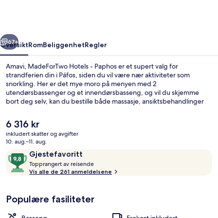
-
Paphos
rige
Neste
67+
Oversikt
Rom
Beliggenhet
Regler
Amavi, MadeForTwo Hotels - Paphos er et supert valg for
strandferien din i Páfos, siden du vil være nær aktiviteter som
snorkling. Her er det mye moro på menyen med 2
utendørsbassenger og et innendørsbasseng, og vil du skjemme
bort deg selv, kan du bestille både massasje, ansiktsbehandlinger
og manikyr/pedikyr. Ezaria (én av 4 restauranter) byr på
internasjonale retter og serverer både frokost, lunsj og middag.
Den
6 316 kr
Andre høydepunkter på dette hotellet i luksuriøs stil er blant annet 3
nåværende
inkludert skatter og avgifter
barer/lounger, en takterrasse og en bassengbar. Mange reisende
prisen
10. aug.–11. aug.
liker den vennlige betjeningen.
Innendørsbasseng,2 utendørsbassenger
er
Anmeldelser
9,8
Gjestefavoritt
6 316 kr
T
av
Topprangert av reisende
o
Vis alle de 261 anmeldelsene
10,
p
Gjestefavoritt
p
Populære fasiliteter
r
a
n