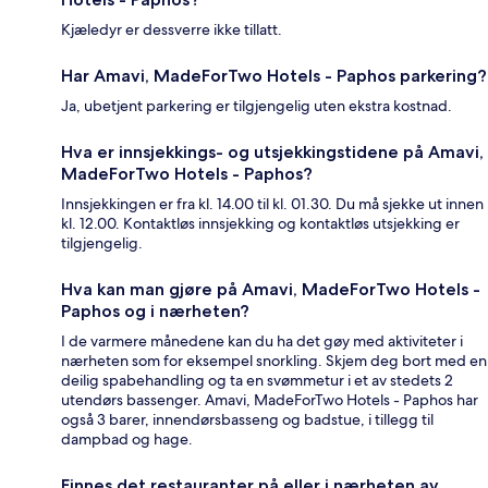
Kjæledyr er dessverre ikke tillatt.
Har Amavi, MadeForTwo Hotels - Paphos parkering?
Ja, ubetjent parkering er tilgjengelig uten ekstra kostnad.
Hva er innsjekkings- og utsjekkingstidene på Amavi,
MadeForTwo Hotels - Paphos?
Innsjekkingen er fra kl. 14.00 til kl. 01.30. Du må sjekke ut innen
kl. 12.00. Kontaktløs innsjekking og kontaktløs utsjekking er
tilgjengelig.
Hva kan man gjøre på Amavi, MadeForTwo Hotels -
Paphos og i nærheten?
I de varmere månedene kan du ha det gøy med aktiviteter i
nærheten som for eksempel snorkling. Skjem deg bort med en
deilig spabehandling og ta en svømmetur i et av stedets 2
utendørs bassenger. Amavi, MadeForTwo Hotels - Paphos har
også 3 barer, innendørsbasseng og badstue, i tillegg til
dampbad og hage.
Finnes det restauranter på eller i nærheten av