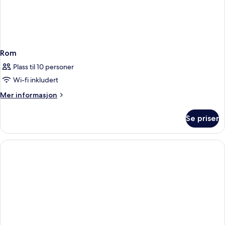
Rom
Plass til 10 personer
Wi-fi inkludert
Mer
Mer informasjon
informasjon
om
Se priser
Rom