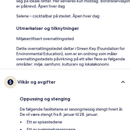
seg på lokale retter. Her serveres kun middag. Bordreservasjon
er påkrevd. Åpen hver dag
Selene – cocktailbar på stedet. Åpen hver dag
Utmerkelser og tilknytninger
Miljøsertifisert overnattingssted
Dette overnattingsstedet deltar i Green Key (Foundation for
Environmental Education), som er en ordning som måler
overnattingsstedets påvirkning på ett eller flere av følgende
områder: miljø, samfunn, kulturarv og lokaløkonomi.
Vilkår og avgifter
Oppussing og stenging
De følgende fasilitetene er sesongmessig stengt hvert år.
De vil være stengt fra 8. januar til 28. januar:
Ett av spisestedene
Ett av svømmebassengene