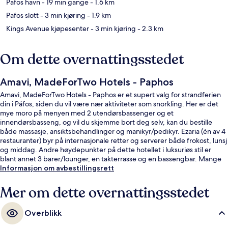
Pafos havn
- 19 min gange
- 1.6 km
Pafos slott
- 3 min kjøring
- 1.9 km
Kings Avenue kjøpesenter
- 3 min kjøring
- 2.3 km
Om dette overnattingsstedet
Amavi, MadeForTwo Hotels - Paphos
Amavi, MadeForTwo Hotels - Paphos er et supert valg for strandferien
din i Páfos, siden du vil være nær aktiviteter som snorkling. Her er det
mye moro på menyen med 2 utendørsbassenger og et
innendørsbasseng, og vil du skjemme bort deg selv, kan du bestille
både massasje, ansiktsbehandlinger og manikyr/pedikyr. Ezaria (én av 4
restauranter) byr på internasjonale retter og serverer både frokost, lunsj
og middag. Andre høydepunkter på dette hotellet i luksuriøs stil er
blant annet 3 barer/lounger, en takterrasse og en bassengbar. Mange
reisende liker den vennlige betjeningen.
Informasjon om avbestillingsrett
Mer om dette overnattingsstedet
Overblikk