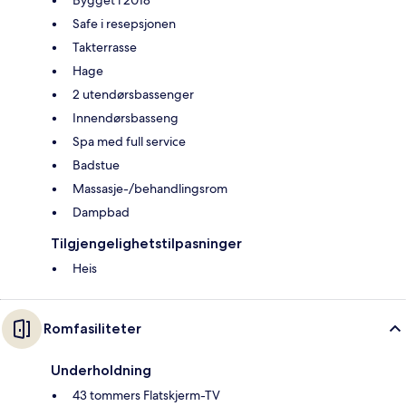
Safe i resepsjonen
Takterrasse
Hage
2 utendørsbassenger
Innendørsbasseng
Spa med full service
Badstue
Massasje-/behandlingsrom
Dampbad
Tilgjengelighetstilpasninger
Heis
Romfasiliteter
Underholdning
43 tommers Flatskjerm-TV