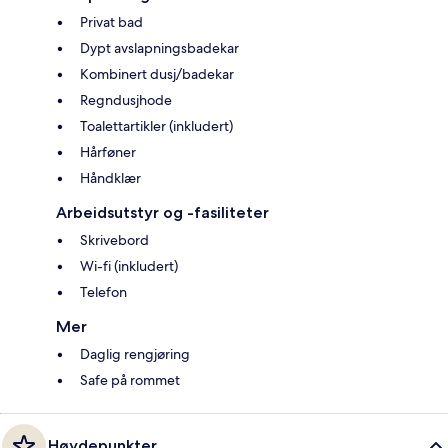
Privat bad
Dypt avslapningsbadekar
Kombinert dusj/badekar
Regndusjhode
Toalettartikler (inkludert)
Hårføner
Håndklær
Arbeidsutstyr og -fasiliteter
Skrivebord
Wi-fi (inkludert)
Telefon
Mer
Daglig rengjøring
Safe på rommet
Høydepunkter