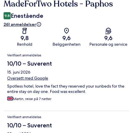
MadeForTwo Hotels - Paphos
Enestående
9,8
261 anmeldelser
9,8
9,6
9,6
Renhold
Beliggenheten
Personale og service
Anmeldelser
Verifisert anmeldelse
10/10 – Suverent
15. juni 2026
Oversett med Google
Spotless hotel, love the fact they reserved your sunbeds for the
entire stay on day one. Food was excellent.
Martin, reise på 7 netter
Verifisert anmeldelse
10/10 – Suverent