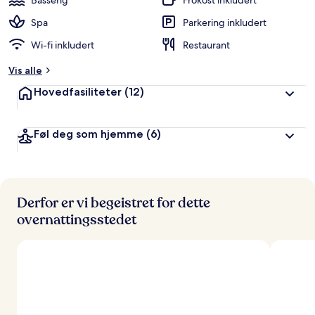
Basseng
Frokost inkludert
g
e
Spa
Parkering inkludert
r
Wi-fi inkludert
Restaurant
t
Vis alle
a
v
Hovedfasiliteter
(12)
r
e
Føl deg som hjemme
(6)
i
s
e
n
d
e
Derfor er vi begeistret for dette
overnattingsstedet