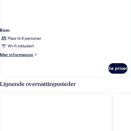
Rom
Plass til 4 personer
Wi-fi inkludert
Mer
Mer informasjon
informasjon
om
Se priser
Rom
Lignende overnattingssteder
Cap St Georges Hotel & Resort
M Boutiq