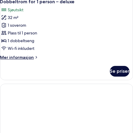
5
1
Dobbeltrom for 1 person – deluxe
alle
soverom
Sjøutsikt
bildene
32 m²
av
Dobbeltrom
1 soverom
for
Plass til 1 person
1
1 dobbeltseng
person
Wi-fi inkludert
–
Mer
Mer informasjon
deluxe
informasjon
om
Se priser
Dobbeltrom
for
1
person
–
deluxe