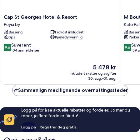
Cap
M
Cap St Georges Hotel & Resort
M Bout
St
Boutiqu
Peyia by
Kato Pa
Georges
Hotel
Basseng
Frokost inkludert
Basse
Hotel
-
Spa
Kjæledyrvennlig
Parker
&
Design
Resort
for
9.6
9.6
Suverent
Suv
9,6
9,6
Peyia
Adults
av
av
104 anmeldelser
139 
by
Kato
10,
10,
Pafos
Suverent,
Suveren
Prisen
5 478 kr
104
139
er
anmeldelser
anmelde
inkludert skatter og avgifter
5 478 kr
30. aug.–31. aug.
Sammenlign med lignende overnattingssteder
Logg på for å se aktuelle rabatter og fordeler. Jo mer du
reiser, jo flere fordeler får du!
Logg på
Registrer deg gratis