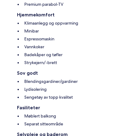
Premium parabol-TV
Hjemmekomfort
Klimaanlegg og oppvarming
Minibar
Espressomaskin
Vannkoker
Badekåper og tøfler
Strykejern/-brett
Sov godt
Blendingsgardiner/gardiner
Lydisolering
Sengetøy av topp kvalitet
Fasiliteter
Møblert balkong
Separat sitteområde
Selvpleie og baderom