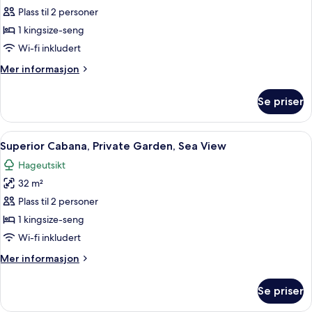
Suite
Plass til 2 personer
–
1 kingsize-seng
junior,
Wi-fi inkludert
sjøutsikt
Mer
Mer informasjon
informasjon
om
Se priser
Suite
–
junior,
Åpne
Sengetøy i egyptisk bomull, sengetøy 
4
sjøutsikt
Superior Cabana, Private Garden, Sea View
alle
Hageutsikt
bildene
32 m²
av
Superior
Plass til 2 personer
Cabana,
1 kingsize-seng
Private
Wi-fi inkludert
Garden,
Mer
Mer informasjon
Sea
informasjon
View
om
Se priser
Superior
Cabana,