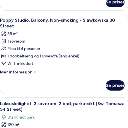
Se priser
Studio
22
–
Street)
classic,
Åpne
Poppy Studio, Balcony, Non-smoking - 
15
tekjøkken,
Poppy Studio, Balcony, Non-smoking - Slawkowska 30
alle
byutsikt
Street
(Sw.
bildene
35 m²
Tomasza
av
22
1 soverom
Poppy
Street)
Plass til 4 personer
Studio,
Balcony,
1 dobbeltseng og 1 sovesofa (lang enkel)
Non-
Wi-fi inkludert
smoking
Mer
Mer informasjon
-
informasjon
Slawkowska
om
Se priser
Poppy
30
Studio,
Street
Balcony,
Åpne
Luksusleilighet, 3 soverom, 2 bad, par
50
Non-
Luksusleilighet, 3 soverom, 2 bad, parkutsikt (Sw. Tomasza
alle
smoking
34 Street)
-
bildene
Utsikt mot park
Slawkowska
av
30
120 m²
Luksusleilighet,