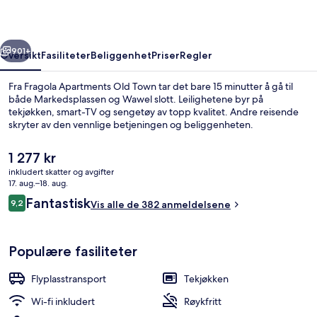
rige
Neste
901+
Oversikt
Fasiliteter
Beliggenhet
Priser
Regler
Fra Fragola Apartments Old Town tar det bare 15 minutter å gå til
både Markedsplassen og Wawel slott. Leilighetene byr på
tekjøkken, smart-TV og sengetøy av topp kvalitet. Andre reisende
skryter av den vennlige betjeningen og beliggenheten.
Den
1 277 kr
nåværende
inkludert skatter og avgifter
prisen
17. aug.–18. aug.
er
Anmeldelser
Fantastisk
9,2
Iconic Sunset Penthouse 115 sqm (Rynek
Vis alle de 382 anmeldelsene
1 277 kr
9,2 av 10 –
Populære fasiliteter
Flyplasstransport
Tekjøkken
Wi-fi inkludert
Røykfritt