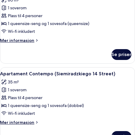
80 m²
Main
av
Square
1 soverom
Main
(Szpitalna
Plass til 4 personer
Square
20
Street)
spacious
1 queensize-seng og 1 sovesofa (queensize)
studio
Wi-fi inkludert
with
Mer
Mer informasjon
bathtub
informasjon
(Slawkowska
om
Se priser
Main
6
Square
Street)
spacious
Åpne
Apartament Contempo (Siemiradzkiego
24
studio
Apartament Contempo (Siemiradzkiego 14 Street)
alle
with
35 m²
bathtub
bildene
(Slawkowska
1 soverom
av
6
Apartament
Plass til 4 personer
Street)
Contempo
1 queensize-seng og 1 sovesofa (dobbel)
(Siemiradzkiego
Wi-fi inkludert
14
Mer
Mer informasjon
Street)
informasjon
om