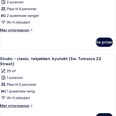
Krupnicza
2 soverom
Eclectic
10)
Plass til 4 personer
Apartament,
2
2 queensize-senger
sypialnie,
Wi-fi inkludert
bez
Mer
Mer informasjon
windy,
informasjon
prywatna
om
Se priser
Eclectic
lazienka
Apartament,
(Mala
2
Åpne
Studio – classic, tekjøkken, byutsikt (
5
21
sypialnie,
Studio – classic, tekjøkken, byutsikt (Sw. Tomasza 22
alle
bez
Street)
Street)
windy,
bildene
25 m²
prywatna
av
lazienka
1 soverom
Studio
(Mala
Plass til 2 personer
–
5
Street)
classic,
1 queensize-seng
tekjøkken,
Wi-fi inkludert
byutsikt
Mer
Mer informasjon
(Sw.
informasjon
Tomasza
om