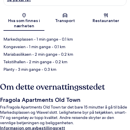
Kart
Hva som finnes i
Transport
Restauranter
nærheten
Markedsplassen
- 1 min gange
- 0.1 km
Kongeveien
- 1 min gange
- 0.1 km
Mariabasilikaen
- 2 min gange
- 0.2 km
Tekstilhallen
- 2 min gange
- 0.2 km
Planty
- 3 min gange
- 0.3 km
Om dette overnattingsstedet
Fragola Apartments Old Town
Fra Fragola Apartments Old Town tar det bare 15 minutter å gå til både
Markedsplassen og Wawel slott. Leilighetene byr på tekjøkken, smart-
TV og sengetøy av topp kvalitet. Andre reisende skryter av den
vennlige betjeningen og beliggenheten.
Informasjon om avbestillingsrett