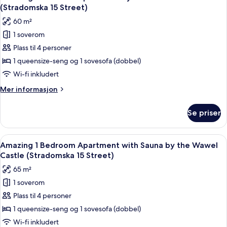
alle
with
15
(Stradomska 15 Street)
Sauna
bildene
Street)
60 m²
and
av
Freestanding
1 soverom
Amazing
Bathtub
Plass til 4 personer
1
(Stradomska
15
Bedroom
1 queensize-seng og 1 sovesofa (dobbel)
Street)
Apartment
Wi-fi inkludert
by
Mer
Mer informasjon
the
informasjon
Wawel
om
Se priser
Amazing
Castle
1
(Stradomska
Bedroom
Åpne
Amazing 1 Bedroom Apartment with Sa
15
28
Apartment
Amazing 1 Bedroom Apartment with Sauna by the Wawel
alle
by
Street)
Castle (Stradomska 15 Street)
the
bildene
65 m²
Wawel
av
Castle
1 soverom
Amazing
(Stradomska
Plass til 4 personer
1
15
Street)
Bedroom
1 queensize-seng og 1 sovesofa (dobbel)
Apartment
Wi-fi inkludert