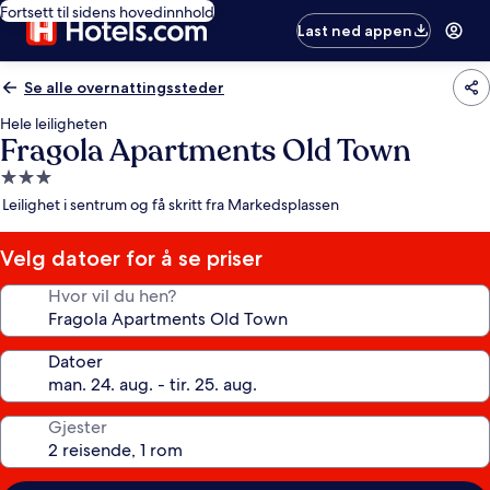
Fortsett til sidens hovedinnhold
Last ned appen
Se alle overnattingssteder
Hele leiligheten
Fragola Apartments Old Town
Overnattingssted
med
Leilighet i sentrum og få skritt fra Markedsplassen
3.0
stjerner
Velg datoer for å se priser
Hvor vil du hen?
Datoer
Gjester