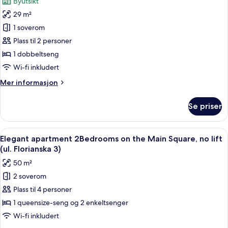
Byutsikt
røyk,
av
privat
29 m²
Spacious
bad
1 soverom
Studio,
(Zacisze
4
dla
Plass til 2 personer
Street)
niepalacych,
1 dobbeltseng
aneks
Wi-fi inkludert
kuchenny
Mer
Mer informasjon
(ul.
informasjon
Studencka
om
Se priser
Spacious
25)
Studio,
dla
Åpne
Elegant apartment 2Bedrooms on the Mai
18
niepalacych,
Elegant apartment 2Bedrooms on the Main Square, no lift
alle
aneks
(ul. Florianska 3)
kuchenny
bildene
50 m²
(ul.
av
Studencka
2 soverom
Elegant
25)
Plass til 4 personer
apartment
2Bedrooms
1 queensize-seng og 2 enkeltsenger
on
Wi-fi inkludert
the