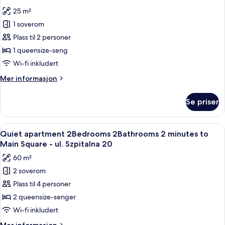
balkong,
bildene
25 m²
bakgårdsutsikt
av
(Sw.
1 soverom
Quiet
Jana
Plass til 2 personer
studio
18
Street)
2
1 queensize-seng
minutes
Wi-fi inkludert
to
Mer
Mer informasjon
Main
informasjon
Square
om
Se priser
Quiet
-
studio
Szpitalna
2
Åpne
Quiet apartment 2Bedrooms 2Bathrooms 
20
25
minutes
Quiet apartment 2Bedrooms 2Bathrooms 2 minutes to
alle
to
Street
Main Square - ul. Szpitalna 20
Main
bildene
60 m²
Square
av
-
2 soverom
Quiet
Szpitalna
Plass til 4 personer
apartment
20
Street
2Bedrooms
2 queensize-senger
2Bathrooms
Wi-fi inkludert
2
Mer