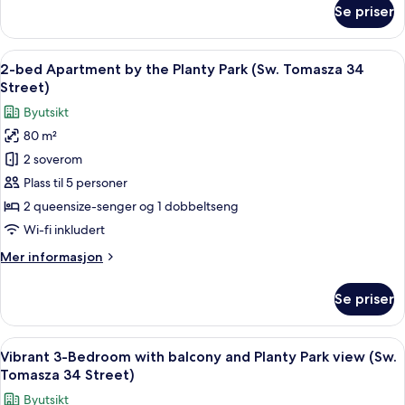
Square
om
Se priser
Antique
(Sw.
Studio
Tomasza
2
Åpne
2-bed Apartment by the Planty Park (Sw
22
24
minutes
2-bed Apartment by the Planty Park (Sw. Tomasza 34
alle
to
Street)
Street)
Main
bildene
Byutsikt
Square
av
(Sw.
80 m²
2-
Tomasza
2 soverom
bed
22
Street)
Apartment
Plass til 5 personer
by
2 queensize-senger og 1 dobbeltseng
the
Wi-fi inkludert
Planty
Mer
Mer informasjon
Park
informasjon
(Sw.
om
Se priser
2-
Tomasza
bed
34
Apartment
Åpne
Vibrant 3-Bedroom with balcony and Pla
Street)
50
by
Vibrant 3-Bedroom with balcony and Planty Park view (Sw.
alle
the
Tomasza 34 Street)
Planty
bildene
Byutsikt
Park