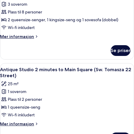
Street
3 soverom
3
soverom,
Plass til 8 personer
2
2 queensize-senger, 1 kingsize-seng og 1 sovesofa (dobbel)
bad,
Wi-fi inkludert
parkutsikt
Mer
Mer informasjon
(Sw.
informasjon
Tomasza
om
Se priser
Luksusleilighet,
34
3
Street)
soverom,
Åpne
Antique Studio 2 minutes to Main Squ
33
2
Antique Studio 2 minutes to Main Square (Sw. Tomasza 22
alle
bad,
Street)
parkutsikt
bildene
25 m²
(Sw.
av
Tomasza
1 soverom
Antique
34
Plass til 2 personer
Studio
Street)
2
1 queensize-seng
minutes
Wi-fi inkludert
to
Mer
Mer informasjon
Main
informasjon