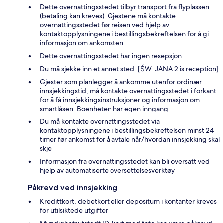
Dette overnattingsstedet tilbyr transport fra flyplassen
(betaling kan kreves). Gjestene må kontakte
overnattingsstedet før reisen ved hjelp av
kontaktopplysningene i bestillingsbekreftelsen for å gi
informasjon om ankomsten
Dette overnattingsstedet har ingen resepsjon
Du må sjekke inn et annet sted: [ŚW. JANA 2 is reception]
Gjester som planlegger å ankomme utenfor ordinær
innsjekkingstid, må kontakte overnattingsstedet i forkant
for å få innsjekkingsinstruksjoner og informasjon om
smartlåsen. Boenheten har egen inngang
Du må kontakte overnattingsstedet via
kontaktopplysningene i bestillingsbekreftelsen minst 24
timer før ankomst for å avtale når/hvordan innsjekking skal
skje
Informasjon fra overnattingsstedet kan bli oversatt ved
hjelp av automatiserte oversettelsesverktøy
Påkrevd ved innsjekking
Kredittkort, debetkort eller depositum i kontanter kreves
for utilsiktede utgifter