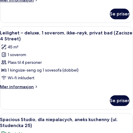
Mer informasjon
minutes
informasjon
to
om
Se priser
Quiet
Main
apartment
Square
2Bedrooms
Åpne
Leilighet – deluxe, 1 soverom, ikke-røy
-
15
2Bathrooms
Leilighet – deluxe, 1 soverom, ikke-røyk, privat bad (Zacisze
alle
2
ul.
4 Street)
minutes
bildene
Szpitalna
45 m²
to
av
20
Main
1 soverom
Leilighet
Square
Plass til 4 personer
–
-
ul.
deluxe,
1 kingsize-seng og 1 sovesofa (dobbel)
Szpitalna
1
Wi-fi inkludert
20
soverom,
Mer
Mer informasjon
ikke-
informasjon
røyk,
om
Se priser
Leilighet
privat
–
bad
deluxe,
Åpne
Spacious Studio, dla niepalacych, an
(Zacisze
15
1
Spacious Studio, dla niepalacych, aneks kuchenny (ul.
alle
soverom,
4
Studencka 25)
ikke-
bildene
Street)