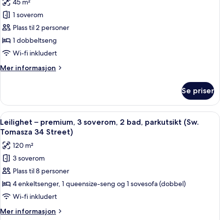
45 m²
(Sw.
av
Tomasza
1 soverom
Studiosuite
22
Plass til 2 personer
–
Street)
premium,
1 dobbeltseng
1
Wi-fi inkludert
dobbeltseng,
Mer
Mer informasjon
terrasse,
informasjon
tårn
om
Se priser
Studiosuite
(Sw.
–
Krzyza
premium,
Åpne
Leilighet – premium, 3 soverom, 2 bad
5
29
1
Leilighet – premium, 3 soverom, 2 bad, parkutsikt (Sw.
alle
dobbeltseng,
Street)
Tomasza 34 Street)
terrasse,
bildene
120 m²
tårn
av
(Sw.
3 soverom
Leilighet
Krzyza
Plass til 8 personer
–
5
Street)
premium,
4 enkeltsenger, 1 queensize-seng og 1 sovesofa (dobbel)
3
Wi-fi inkludert
soverom,
Mer
Mer informasjon
2
informasjon