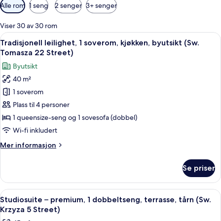
Tilgjengelige
Alle rom
1 seng
2 senger
3+ senger
filtre
for
Viser 30 av 30 rom
rom
Åpne
Tradisjonell leilighet, 1 soverom, kjø
25
Tradisjonell leilighet, 1 soverom, kjøkken, byutsikt (Sw.
alle
Tomasza 22 Street)
bildene
Byutsikt
av
40 m²
Tradisjonell
1 soverom
leilighet,
1
Plass til 4 personer
soverom,
1 queensize-seng og 1 sovesofa (dobbel)
kjøkken,
Wi-fi inkludert
byutsikt
Mer
Mer informasjon
(Sw.
informasjon
Tomasza
om
Se priser
Tradisjonell
22
leilighet,
Street)
1
Åpne
Studiosuite – premium, 1 dobbeltseng, t
37
soverom,
Studiosuite – premium, 1 dobbeltseng, terrasse, tårn (Sw.
alle
kjøkken,
Krzyza 5 Street)
byutsikt
bildene