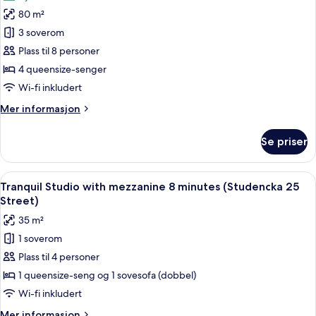
av
(Sw.
80 m²
Vibrant
Tomasza
3 soverom
3-
34
Street)
Bedroom
Plass til 8 personer
with
4 queensize-senger
balcony
Wi-fi inkludert
and
Mer
Mer informasjon
Planty
informasjon
Park
om
Se priser
Vibrant
view
3-
(Sw.
Bedroom
Åpne
Tranquil Studio with mezzanine 8 minu
Tomasza
40
with
Tranquil Studio with mezzanine 8 minutes (Studencka 25
alle
34
balcony
Street)
and
bildene
Street)
35 m²
Planty
av
Park
1 soverom
Tranquil
view
Plass til 4 personer
Studio
(Sw.
Tomasza
with
1 queensize-seng og 1 sovesofa (dobbel)
34
mezzanine
Wi-fi inkludert
Street)
8
Mer
Mer informasjon