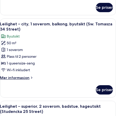
bad,
om
Se priser
Leilighet
parkutsikt
–
(Sw.
premium,
Åpne
Leilighet – city, 1 soverom, balkong, b
Tomasza
22
3
Leilighet – city, 1 soverom, balkong, byutsikt (Sw. Tomasza
alle
soverom,
34
34 Street)
2
bildene
Street)
Byutsikt
bad,
av
parkutsikt
50 m²
Leilighet
(Sw.
1 soverom
–
Tomasza
34
city,
Plass til 2 personer
Street)
1
1 queensize-seng
soverom,
Wi-fi inkludert
balkong,
Mer
Mer informasjon
byutsikt
informasjon
(Sw.
om
Se priser
Leilighet
Tomasza
–
34
city,
Åpne
Leilighet – superior, 2 soverom, bads
Street)
27
1
Leilighet – superior, 2 soverom, badstue, hageutsikt
alle
soverom,
(Studencka 25 Street)
balkong,
bildene