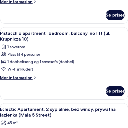
Mer
Mer informasjon
Main
informasjon
Square,
om
Se priser
Elegant
no
apartment
lift
2Bedrooms
Åpne
Pistacchio apartment 1bedroom, balcony,
(ul.
21
on
Pistacchio apartment 1bedroom, balcony, no lift (ul.
alle
the
Florianska
Krupnicza 10)
Main
bildene
3)
1 soverom
Square,
av
no
Plass til 4 personer
Pistacchio
lift
1 dobbeltseng og 1 sovesofa (dobbel)
apartment
(ul.
Florianska
1bedroom,
Wi-fi inkludert
3)
balcony,
Mer
Mer informasjon
no
informasjon
om
lift
Se priser
Pistacchio
(ul.
apartment
Krupnicza
1bedroom,
Åpne
Eclectic Apartament, 2 sypialnie, bez
25
10)
balcony,
Eclectic Apartament, 2 sypialnie, bez windy, prywatna
alle
no
lazienka (Mala 5 Street)
lift
bildene
45 m²
(ul.
av