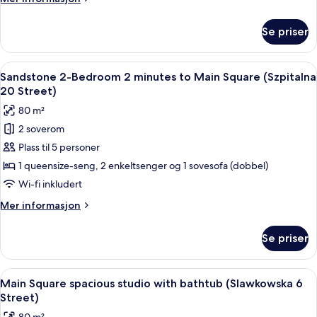
minutes
informasjon
(Studencka
om
Se priser
Tranquil
25
Studio
Street)
with
Åpne
Sandstone 2-Bedroom 2 minutes to Ma
50
mezzanine
Sandstone 2-Bedroom 2 minutes to Main Square (Szpitalna
alle
8
20 Street)
minutes
bildene
80 m²
(Studencka
av
25
2 soverom
Sandstone
Street)
Plass til 5 personer
2-
Bedroom
1 queensize-seng, 2 enkeltsenger og 1 sovesofa (dobbel)
2
Wi-fi inkludert
minutes
Mer
Mer informasjon
to
informasjon
Main
om
Se priser
Sandstone
Square
2-
(Szpitalna
Bedroom
Åpne
Main Square spacious studio with bat
20
1
2
Main Square spacious studio with bathtub (Slawkowska 6
alle
minutes
Street)
Street)
to
bildene