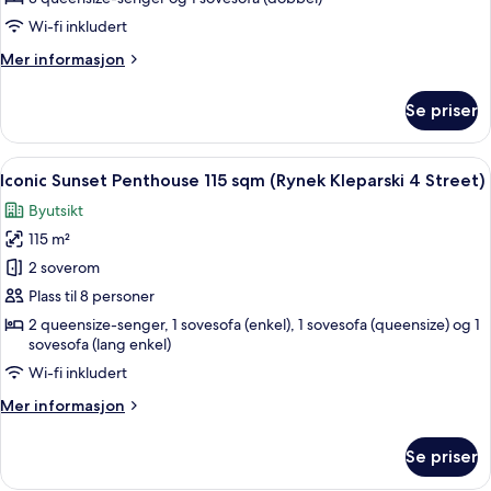
apartment
Wi-fi inkludert
Merlot
Mer
Mer informasjon
(Krzyza
informasjon
3
om
Se priser
3-
Street)
bedroom
apartment
Åpne
Iconic Sunset Penthouse 115 sqm (Rynek
50
Merlot
Iconic Sunset Penthouse 115 sqm (Rynek Kleparski 4 Street)
alle
(Krzyza
Byutsikt
3
bildene
Street)
115 m²
av
Iconic
2 soverom
Sunset
Plass til 8 personer
Penthouse
2 queensize-senger, 1 sovesofa (enkel), 1 sovesofa (queensize) og 1
115
sovesofa (lang enkel)
sqm
Wi-fi inkludert
(Rynek
Mer
Mer informasjon
Kleparski
informasjon
4
om
Se priser
Iconic
Street)
Sunset