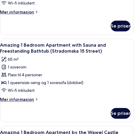
soverom,
Wi-fi inkludert
ikke-
Mer
Mer informasjon
røyk,
informasjon
kjøkken
om
Se priser
Leilighet
(Sw.
–
Jana
classic,
Åpne
Amazing 1 Bedroom Apartment with Sa
13
37
1
Amazing 1 Bedroom Apartment with Sauna and
alle
Street)
soverom,
Freestanding Bathtub (Stradomska 15 Street)
ikke-
bildene
65 m²
røyk,
av
kjøkken
1 soverom
Amazing
(Sw.
Plass til 4 personer
1
Jana
13
Bedroom
1 queensize-seng og 1 sovesofa (dobbel)
Street)
Apartment
Wi-fi inkludert
with
Mer
Mer informasjon
Sauna
informasjon
and
om
Se priser
Amazing
Freestanding
1
Bathtub
Bedroom
Åpne
Amazing 1 Bedroom Apartment by the 
(Stradomska
23
Apartment
Amazing 1 Bedroom Apartment by the Wawel Castle