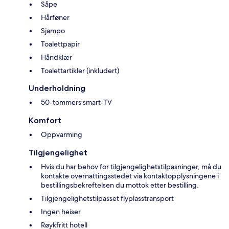
Såpe
Hårføner
Sjampo
Toalettpapir
Håndklær
Toalettartikler (inkludert)
Underholdning
50-tommers smart-TV
Komfort
Oppvarming
Tilgjengelighet
Hvis du har behov for tilgjengelighetstilpasninger, må du
kontakte overnattingsstedet via kontaktopplysningene i
bestillingsbekreftelsen du mottok etter bestilling.
Tilgjengelighetstilpasset flyplasstransport
Ingen heiser
Røykfritt hotell