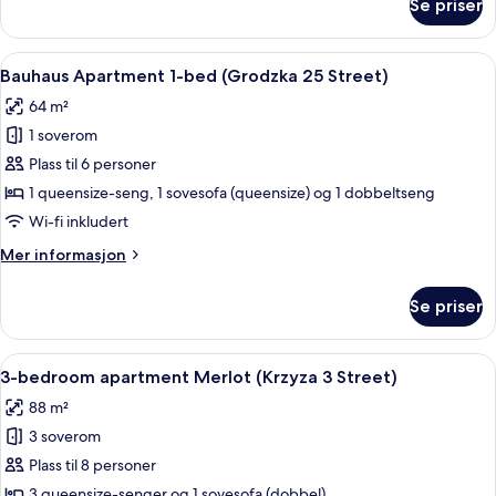
Se priser
Apartament
Contempo
(Siemiradzkiego
Åpne
Bauhaus Apartment 1-bed (Grodzka 25
14
14
Bauhaus Apartment 1-bed (Grodzka 25 Street)
alle
Street)
64 m²
bildene
1 soverom
av
Bauhaus
Plass til 6 personer
Apartment
1 queensize-seng, 1 sovesofa (queensize) og 1 dobbeltseng
1-
Wi-fi inkludert
bed
Mer
Mer informasjon
(Grodzka
informasjon
25
om
Se priser
Bauhaus
Street)
Apartment
1-
Åpne
3-bedroom apartment Merlot (Krzyza 3 S
44
bed
3-bedroom apartment Merlot (Krzyza 3 Street)
alle
(Grodzka
88 m²
25
bildene
Street)
3 soverom
av
3-
Plass til 8 personer
bedroom
3 queensize-senger og 1 sovesofa (dobbel)