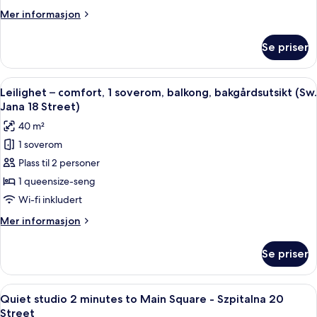
with
Mer
Mer informasjon
Sauna
informasjon
by
om
Se priser
Amazing
the
1
Wawel
Bedroom
Åpne
Leilighet – comfort, 1 soverom, balkong
Castle
15
Apartment
Leilighet – comfort, 1 soverom, balkong, bakgårdsutsikt (Sw.
alle
with
(Stradomska
Jana 18 Street)
Sauna
bildene
15
40 m²
by
av
Street)
the
1 soverom
Leilighet
Wawel
Plass til 2 personer
–
Castle
(Stradomska
comfort,
1 queensize-seng
15
1
Wi-fi inkludert
Street)
soverom,
Mer
Mer informasjon
balkong,
informasjon
bakgårdsutsikt
om
Se priser
Leilighet
(Sw.
–
Jana
comfort,
Åpne
Quiet studio 2 minutes to Main Square 
18
6
1
Quiet studio 2 minutes to Main Square - Szpitalna 20
alle
soverom,
Street)
Street