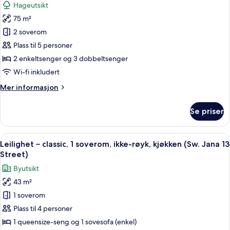
Hageutsikt
byutsikt
av
(Sw.
75 m²
Leilighet
Tomasza
2 soverom
–
34
Street)
superior,
Plass til 5 personer
2
2 enkeltsenger og 3 dobbeltsenger
soverom,
Wi-fi inkludert
badstue,
Mer
Mer informasjon
hageutsikt
informasjon
(Studencka
om
Se priser
Leilighet
25
–
Street)
superior,
Åpne
Leilighet – classic, 1 soverom, ikke-rø
22
2
Leilighet – classic, 1 soverom, ikke-røyk, kjøkken (Sw. Jana 13
alle
soverom,
Street)
badstue,
bildene
Byutsikt
hageutsikt
av
(Studencka
43 m²
Leilighet
25
1 soverom
–
Street)
classic,
Plass til 4 personer
1
1 queensize-seng og 1 sovesofa (enkel)