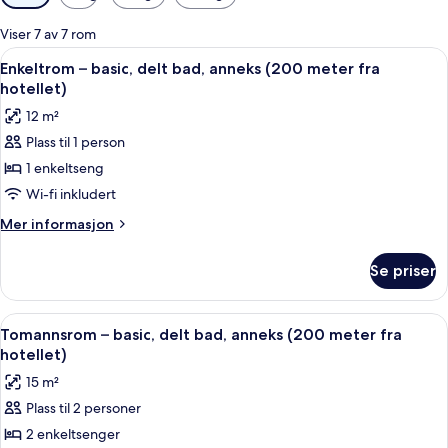
filtre
for
Viser 7 av 7 rom
rom
Åpne
Enkeltrom – basic, delt bad, anneks (20
5
Enkeltrom – basic, delt bad, anneks (200 meter fra
alle
hotellet)
bildene
12 m²
av
Plass til 1 person
Enkeltrom
1 enkeltseng
–
basic,
Wi-fi inkludert
delt
Mer
Mer informasjon
bad,
informasjon
om
anneks
Se priser
Enkeltrom
(200
–
meter
basic,
Åpne
Tomannsrom – basic, delt bad, anneks (
5
fra
delt
Tomannsrom – basic, delt bad, anneks (200 meter fra
alle
bad,
hotellet)
hotellet)
anneks
bildene
15 m²
(200
av
meter
Plass til 2 personer
Tomannsrom
fra
2 enkeltsenger
–
hotellet)