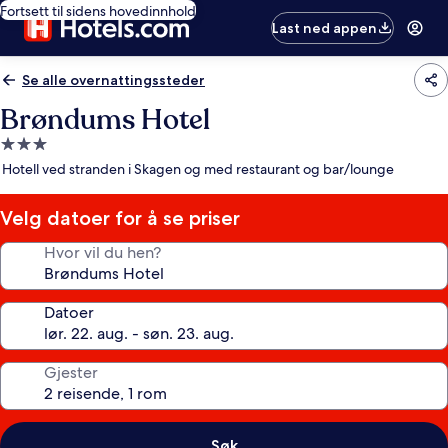
Fortsett til sidens hovedinnhold
Last ned appen
Se alle overnattingssteder
Brøndums Hotel
Overnattingssted
med
Hotell ved stranden i Skagen og med restaurant og bar/lounge
3.0
stjerner
Velg datoer for å se priser
Hvor vil du hen?
Datoer
Gjester
Søk