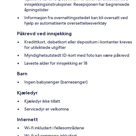
innsjekkingsinstruksjoner. Resepsjonen har begrensede
åpningstider
Informasjon fra overnattingsstedet kan bli oversatt ved
hjelp av automatiserte oversettelsesverktøy
Påkrevd ved innsjekking
Kredittkort, debetkort eller depositum i kontanter kreves
for utilsiktede utgifter
Myndighetsutstedt ID-kort med foto kan være påkrevd
Laveste alder for innsjekking er 18
Barn
Ingen babysenger (barnesenger)
Kjæledyr
Kjæledyr ikke tillatt
Servicedyr er velkomne
Internett
Wi-fi inkludert i fellesområdene
Wi-fi på rommene inkludert