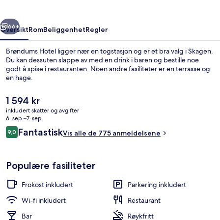
rige
Neste
66+
Oversikt
Rom
Beliggenhet
Regler
Brøndums Hotel ligger nær en togstasjon og er et bra valg i Skagen.
Du kan dessuten slappe av med en drink i baren og bestille noe
godt å spise i restauranten. Noen andre fasiliteter er en terrasse og
en hage.
Den
1 594 kr
nåværende
inkludert skatter og avgifter
prisen
6. sep.–7. sep.
er
Anmeldelser
Fantastisk
9,0
Inngang
Vis alle de 775 anmeldelsene
1 594 kr
9,0 av 10 –
Populære fasiliteter
Frokost inkludert
Parkering inkludert
Wi-fi inkludert
Restaurant
Bar
Røykfritt