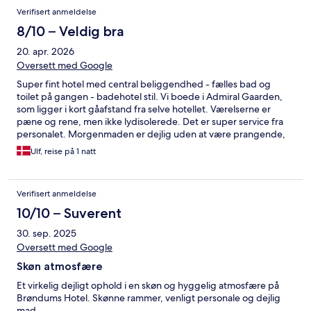
Verifisert anmeldelse
8/10 – Veldig bra
20. apr. 2026
Oversett med Google
Super fint hotel med central beliggendhed - fælles bad og
toilet på gangen - badehotel stil. Vi boede i Admiral Gaarden,
som ligger i kort gåafstand fra selve hotellet. Værelserne er
pæne og rene, men ikke lydisolerede. Det er super service fra
personalet. Morgenmaden er dejlig uden at være prangende,
men helt tilpas ift. stil og stemning. Kan varmt anbefales, hvis
Ulf, reise på 1 natt
man kan leve med lyd fra andre gæster samt bad og toilet på
gangen.
Verifisert anmeldelse
10/10 – Suverent
30. sep. 2025
Oversett med Google
Skøn atmosfære
Et virkelig dejligt ophold i en skøn og hyggelig atmosfære på
Brøndums Hotel. Skønne rammer, venligt personale og dejlig
mad.