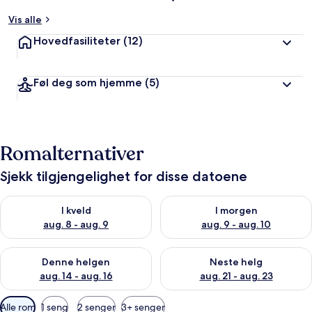
Vis alle
Hovedfasiliteter
(12)
Føl deg som hjemme
(5)
Romalternativer
Sjekk tilgjengelighet for disse datoene
Sjekk tilgjengelighet for i kveld, aug. 8 - aug. 9
Sjekk tilgjengelighet for i mor
I kveld
I morgen
aug. 8 - aug. 9
aug. 9 - aug. 10
Sjekk tilgjengelighet for denne helgen, aug. 14 - aug. 16
Sjekk tilgjengelighet for neste
Denne helgen
Neste helg
aug. 14 - aug. 16
aug. 21 - aug. 23
Tilgjengelige
Alle rom
1 seng
2 senger
3+ senger