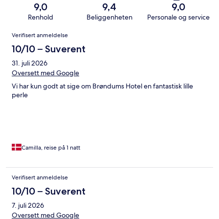
9,0
9,4
9,0
Renhold
Beliggenheten
Personale og service
Anmeldelser
Verifisert anmeldelse
10/10 – Suverent
31. juli 2026
Oversett med Google
Vi har kun godt at sige om Brøndums Hotel en fantastisk lille
perle
Camilla, reise på 1 natt
Verifisert anmeldelse
10/10 – Suverent
7. juli 2026
Oversett med Google