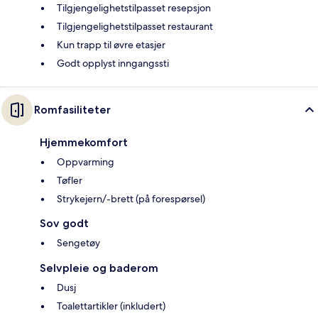
Tilgjengelighetstilpasset resepsjon
Tilgjengelighetstilpasset restaurant
Kun trapp til øvre etasjer
Godt opplyst inngangssti
Romfasiliteter
Hjemmekomfort
Oppvarming
Tøfler
Strykejern/-brett (på forespørsel)
Sov godt
Sengetøy
Selvpleie og baderom
Dusj
Toalettartikler (inkludert)