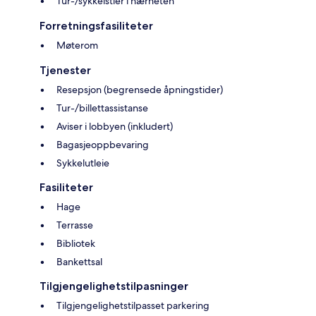
Tur-/sykkelstier i nærheten
Forretningsfasiliteter
Møterom
Tjenester
Resepsjon (begrensede åpningstider)
Tur-/billettassistanse
Aviser i lobbyen (inkludert)
Bagasjeoppbevaring
Sykkelutleie
Fasiliteter
Hage
Terrasse
Bibliotek
Bankettsal
Tilgjengelighetstilpasninger
Tilgjengelighetstilpasset parkering