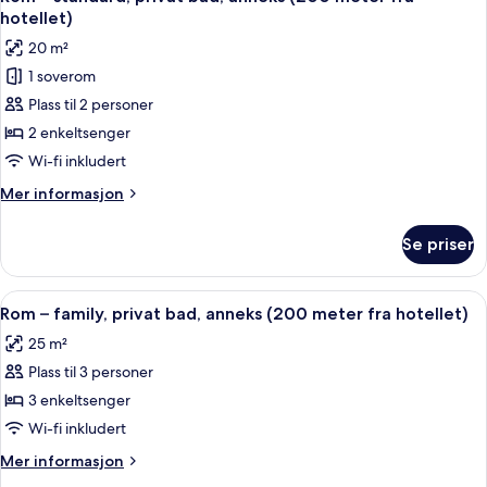
alle
bad,
hotellet)
anneks
bildene
20 m²
(200
av
meters
1 soverom
Rom
fra
Plass til 2 personer
–
hotellet)
standard,
2 enkeltsenger
privat
Wi-fi inkludert
bad,
Mer
Mer informasjon
anneks
informasjon
(200
om
Se priser
Rom
meter
–
fra
standard,
Åpne
Rom – family, privat bad, anneks (200 m
hotellet)
7
privat
Rom – family, privat bad, anneks (200 meter fra hotellet)
alle
bad,
25 m²
anneks
bildene
(200
Plass til 3 personer
av
meter
Rom
3 enkeltsenger
fra
–
hotellet)
Wi-fi inkludert
family,
Mer
Mer informasjon
privat
informasjon