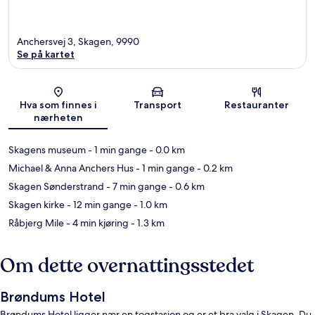
Anchersvej 3, Skagen, 9990
Se på kartet
Kart
Hva som finnes i
Transport
Restauranter
nærheten
Skagens museum
- 1 min gange
- 0.0 km
Michael & Anna Anchers Hus
- 1 min gange
- 0.2 km
Skagen Sønderstrand
- 7 min gange
- 0.6 km
Skagen kirke
- 12 min gange
- 1.0 km
Råbjerg Mile
- 4 min kjøring
- 1.3 km
Om dette overnattingsstedet
Brøndums Hotel
Brøndums Hotel ligger nær en togstasjon og er et bra valg i Skagen. Du