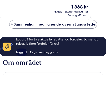
10,
10,
Prisen
1 868 kr
Suverent,
Veldig
er
705
bra,
inkludert skatter og avgifter
1 868 kr
16. aug.–17. aug.
anmeldelser
625
anmelde
Sammenlign med lignende overnattingssteder
Logg på for å se aktuelle rabatter og fordeler. Jo mer du
reiser, jo flere fordeler får du!
Logg på
Registrer deg gratis
Om området