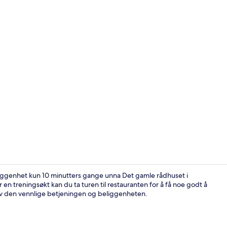
Restaurant
iggenhet kun 10 minutters gange unna Det gamle rådhuset i
er en treningsøkt kan du ta turen til restauranten for å få noe godt å
r av den vennlige betjeningen og beliggenheten.
Lobby