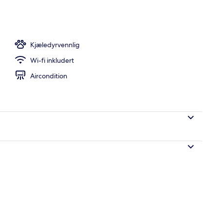
alj
Kjæledyrvennlig
Wi-fi inkludert
Aircondition