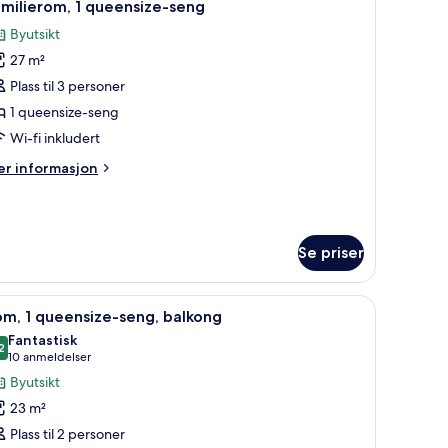
5
milierom, 1 queensize-seng
le
Byutsikt
ildene
27 m²
v
amilierom,
Plass til 3 personer
1 queensize-seng
ueensize-
Wi-fi inkludert
eng
er
r informasjon
formasjon
m
milierom,
Se priser
eensize-
ng
ommet og blendingsgardiner
pne
Rom, 1 queensize-seng, balkong | Sengetøy av
5
m, 1 queensize-seng, balkong
le
Fantastisk
ildene
2
9,2 av 10
(10
10 anmeldelser
v
anmeldelser)
Byutsikt
om,
23 m²
Plass til 2 personer
ueensize-