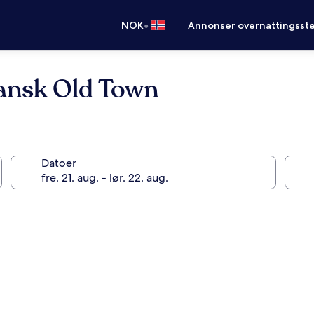
•
NOK
Annonser overnattingsste
ansk Old Town
Datoer