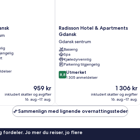
Radisson
ansk
Radisson Hotel & Apartments
Hotel
Gdansk
rum
&
Gdansk sentrum
Apartments
lig
Gdansk
Basseng
gjengelig
Spa
Gdansk
rt
Kjæledyrvennlig
sentrum
Parkering tilgjengelig
ldelser
8.8
Utmerket
8,8
av
1 305 anmeldelser
10,
Prisen
Prisen
959 kr
1 306 kr
Utmerket,
er
er
1 305
inkludert skatter og avgifter
inkludert skatter og avgifter
959 kr
1 306 kr
16. aug.–17. aug.
16. aug.–17. aug.
anmeldelser
Sammenlign med lignende overnattingssteder
 fordeler. Jo mer du reiser, jo flere