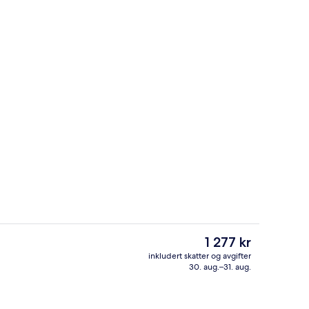
Rom, 1 queensize-seng, balkong | Sen
Den
1 277 kr
nåværende
inkludert skatter og avgifter
prisen
30. aug.–31. aug.
Eksteriør
er
1 277 kr