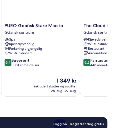
PURO
The
PURO Gdańsk Stare Miasto
The Cloud One Gda
Gdańsk
Cloud
Gdansk sentrum
Gdansk sentrum
Stare
One
Spa
Kjæledyrvennlig
Miasto
Gdansk
Kjæledyrvennlig
Wi-fi inkludert
Gdansk
Gdansk
Parkering tilgjengelig
Restaurant
sentrum
sentrum
Wi-fi inkludert
Aircondition
9.4
9.2
Suverent
Fantastisk
9,4
9,2
av
av
1 031 anmeldelser
448 anmeldelser
10,
10,
Suverent,
Fantastisk,
Prisen
1 349 kr
1 031
448
er
anmeldelser
anmeldelser
inkludert skatter og avgifter
inkludert 
1 349 kr
26. aug.–27. aug.
Logg på
Registrer deg gratis