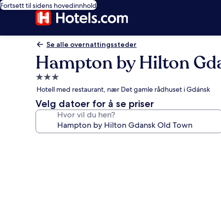
Fortsett til sidens hovedinnhold
Se alle overnattingssteder
Hampton by Hilton Gd
Overnattingssted
med
Hotell med restaurant, nær Det gamle rådhuset i Gdánsk
3.0
Velg datoer for å se priser
stjerner
Hvor vil du hen?
Bildegalleri
av
Hampton
by
Hilton
Gdansk