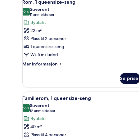
6
seng
Rom, 1 queensize-seng
alle
Suverent
bildene
9,4
9,4 av 10
(11
11 anmeldelser
av
anmeldelser)
Byutsikt
Rom,
22 m²
1
Plass til 2 personer
queensize-
1 queensize-seng
seng
Wi-fi inkludert
Mer
Mer informasjon
informasjon
om
Se prise
Rom,
1
queensize-
Åpne
Familierom, 1 queensize-seng 
7
seng
Familierom, 1 queensize-seng
alle
Suverent
bildene
9,8
9,8 av 10
(12
12 anmeldelser
av
anmeldelser)
Byutsikt
Familierom,
40 m²
1
Plass til 4 personer
queensize-