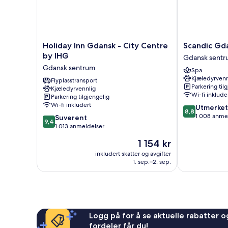
Holiday
Scandic
Holiday Inn Gdansk - City Centre
Scandic Gd
Inn
Gdansk
by IHG
Gdansk sent
Gdansk
Gdansk
Gdansk sentrum
Spa
-
sentrum
Kjæledyrvenn
City
Flyplasstransport
Parkering til
Kjæledyrvennlig
Centre
Wi-fi inklude
Parkering tilgjengelig
by
Wi-fi inkludert
8.8
Utmerket
IHG
8,8
av
1 008 anme
9.4
Gdansk
Suverent
9,4
10,
av
sentrum
1 013 anmeldelser
Utmerket,
10,
Prisen
1 154 kr
1 008
Suverent,
er
anmeldelser
1 013
inkludert skatter og avgifter
1 154 kr
1. sep.–2. sep.
anmeldelser
Logg på for å se aktuelle rabatter og
fordeler får du!