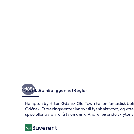
Old
Town
85+
Oversikt
Rom
Beliggenhet
Regler
Hampton by Hilton Gdansk Old Town har en fantastisk bel
Gdánsk. Et treningssenter innbyr til fysisk aktivitet, og ett
spise eller baren for å ta en drink. Andre reisende skryte
Anmeldelser
Suverent
9,4
9,4 av 10 –