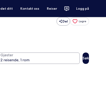
det ditt
Kontakt oss
Reiser
Logg på
Del
Lagre
Gjester
Søk