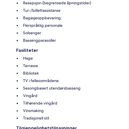
Resepsjon (begrensede åpningstider)
Tur-/billettassistanse
Bagasjeoppbevaring
Flerspråklig personale
Solsenger
Bassengparasoller
Fasiliteter
Hage
Terrasse
Bibliotek
TV i fellesområdene
Sesongbasert utendørsbasseng
Vingård
Tilhørende vingård
Vinsmaking
Tradisjonell stil
Tilgjengelighetstilpasninger