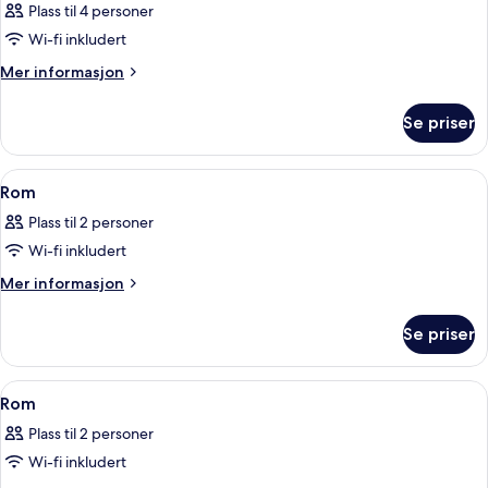
Plass til 4 personer
bildene
Wi-fi inkludert
av
Rom
Mer
Mer informasjon
informasjon
om
Se priser
Rom
Åpne
Minibar, skrivebord, blendingsgardiner
7
Rom
alle
Plass til 2 personer
bildene
Wi-fi inkludert
av
Rom
Mer
Mer informasjon
informasjon
om
Se priser
Rom
Åpne
Minibar, skrivebord, blendingsgardiner
3
Rom
alle
Plass til 2 personer
bildene
Wi-fi inkludert
av