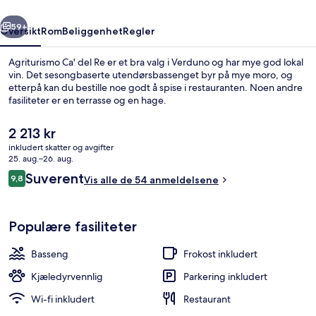
rige
Neste
59+
Oversikt
Rom
Beliggenhet
Regler
Agriturismo Ca' del Re er et bra valg i Verduno og har mye god lokal
vin. Det sesongbaserte utendørsbassenget byr på mye moro, og
etterpå kan du bestille noe godt å spise i restauranten. Noen andre
fasiliteter er en terrasse og en hage.
Den
2 213 kr
nåværende
inkludert skatter og avgifter
prisen
25. aug.–26. aug.
er
Anmeldelser
Suverent
9,8
Sesongbasert utendørsbasseng, bassen
Vis alle de 54 anmeldelsene
2 213 kr
9,8 av 10 –
Populære fasiliteter
Basseng
Frokost inkludert
Kjæledyrvennlig
Parkering inkludert
Wi-fi inkludert
Restaurant