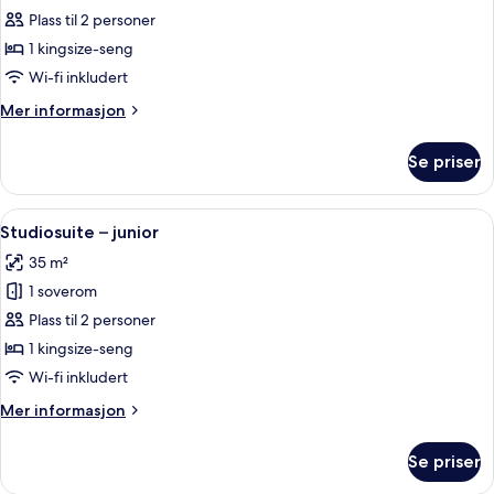
Suite
Plass til 2 personer
–
1 kingsize-seng
classic
Wi-fi inkludert
Mer
Mer informasjon
informasjon
om
Se priser
Suite
–
classic
Åpne
Studiosuite – junior | Minibar, skriveb
4
Studiosuite – junior
alle
35 m²
bildene
1 soverom
av
Studiosuite
Plass til 2 personer
–
1 kingsize-seng
junior
Wi-fi inkludert
Mer
Mer informasjon
informasjon
om
Se priser
Studiosuite
–