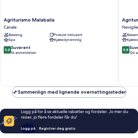
Agriturismo
Agritur
Agriturismo Malabaila
Agritu
Malabaila
Marcarin
Canale
Neviglie
Canale
Neviglie
Basseng
Frokost inkludert
Basse
Spa
Kjæledyrvennlig
Kjæled
9.8
9.8
Suverent
Suv
9,8
9,8
av
av
16 anmeldelser
126 
10,
10,
Suverent,
Suveren
16
126
anmeldelser
anmelde
Sammenlign med lignende overnattingssteder
Logg på for å se aktuelle rabatter og fordeler. Jo mer du
reiser, jo flere fordeler får du!
Logg på
Registrer deg gratis