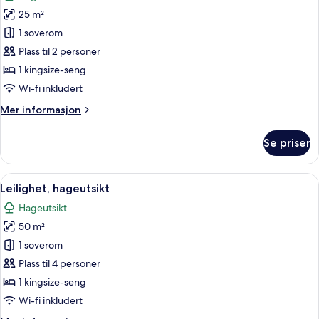
bildene
25 m²
av
Rom
1 soverom
–
Plass til 2 personer
deluxe
1 kingsize-seng
Wi-fi inkludert
Mer
Mer informasjon
informasjon
om
Se priser
Rom
–
deluxe
Åpne
Leilighet, hageutsikt | Minibar, skrive
5
Leilighet, hageutsikt
alle
Hageutsikt
bildene
50 m²
av
Leilighet,
1 soverom
hageutsikt
Plass til 4 personer
1 kingsize-seng
Wi-fi inkludert