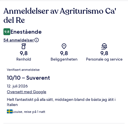
Anmeldelser av Agriturismo Ca'
Anmeldelser
del Re
Enestående
9,8
54 anmeldelser
9,8
9,8
9,8
Renhold
Beliggenheten
Personale og service
Anmeldelser
Verifisert anmeldelse
10/10 – Suverent
12. juli 2026
Oversett med Google
Helt fantastiskt på alla sätt, middagen bland de bästa jag ätit i
Italien
Louise, reise på 1 natt