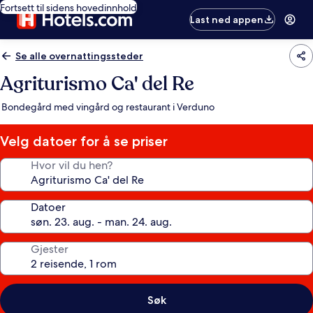
Fortsett til sidens hovedinnhold
Last ned appen
Se alle overnattingssteder
Agriturismo Ca' del Re
Bondegård med vingård og restaurant i Verduno
Velg datoer for å se priser
Hvor vil du hen?
Datoer
Gjester
Søk