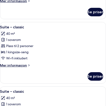
Mer
Mer informasjon
informasjon
om
Se priser
Leilighet,
hageutsikt
Åpne
Suite – classic | Minibar, skrivebord, b
6
Suite – classic
alle
40 m²
bildene
1 soverom
av
Suite
Plass til 2 personer
–
1 kingsize-seng
classic
Wi-fi inkludert
Mer
Mer informasjon
informasjon
om
Se priser
Suite
–
classic
Åpne
Suite – classic | Minibar, skrivebord, b
7
Suite – classic
alle
40 m²
bildene
1 soverom
av