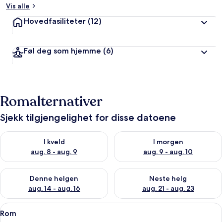
Vis alle
Hovedfasiliteter
(12)
Føl deg som hjemme
(6)
Romalternativer
Sjekk tilgjengelighet for disse datoene
Sjekk tilgjengelighet for i kveld, aug. 8 - aug. 9
Sjekk tilgjengelighet for i mor
I kveld
I morgen
aug. 8 - aug. 9
aug. 9 - aug. 10
Sjekk tilgjengelighet for denne helgen, aug. 14 - aug. 16
Sjekk tilgjengelighet for neste
Denne helgen
Neste helg
aug. 14 - aug. 16
aug. 21 - aug. 23
Åpne
Minibar, skrivebord, blendingsgardiner
5
Rom
alle