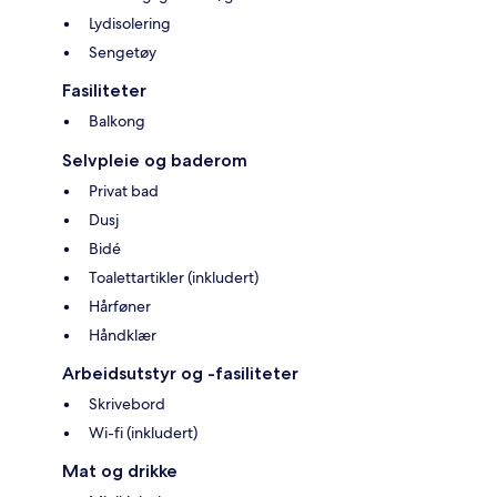
Lydisolering
Sengetøy
Fasiliteter
Balkong
Selvpleie og baderom
Privat bad
Dusj
Bidé
Toalettartikler (inkludert)
Hårføner
Håndklær
Arbeidsutstyr og -fasiliteter
Skrivebord
Wi-fi (inkludert)
Mat og drikke