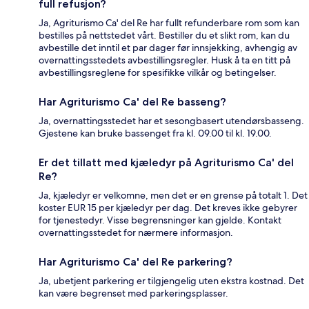
full refusjon?
Ja, Agriturismo Ca' del Re har fullt refunderbare rom som kan
bestilles på nettstedet vårt. Bestiller du et slikt rom, kan du
avbestille det inntil et par dager før innsjekking, avhengig av
overnattingsstedets avbestillingsregler. Husk å ta en titt på
avbestillingsreglene for spesifikke vilkår og betingelser.
Har Agriturismo Ca' del Re basseng?
Ja, overnattingsstedet har et sesongbasert utendørsbasseng.
Gjestene kan bruke bassenget fra kl. 09.00 til kl. 19.00.
Er det tillatt med kjæledyr på Agriturismo Ca' del
Re?
Ja, kjæledyr er velkomne, men det er en grense på totalt 1. Det
koster EUR 15 per kjæledyr per dag. Det kreves ikke gebyrer
for tjenestedyr. Visse begrensninger kan gjelde. Kontakt
overnattingsstedet for nærmere informasjon.
Har Agriturismo Ca' del Re parkering?
Ja, ubetjent parkering er tilgjengelig uten ekstra kostnad. Det
kan være begrenset med parkeringsplasser.