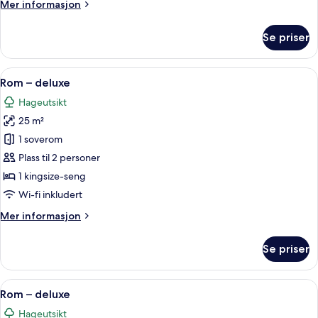
Rom
Mer
Mer informasjon
informasjon
om
Se priser
Rom
Åpne
Rom – deluxe | Minibar, skrivebord, bl
4
Rom – deluxe
alle
Hageutsikt
bildene
25 m²
av
Rom
1 soverom
–
Plass til 2 personer
deluxe
1 kingsize-seng
Wi-fi inkludert
Mer
Mer informasjon
informasjon
om
Se priser
Rom
–
deluxe
Åpne
Rom – deluxe | Minibar, skrivebord, bl
3
Rom – deluxe
alle
Hageutsikt