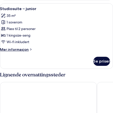
junior
Åpne
Studiosuite – junior | Minibar, skriveb
3
Studiosuite – junior
alle
35 m²
bildene
1 soverom
av
Studiosuite
Plass til 2 personer
–
1 kingsize-seng
junior
Wi-fi inkludert
Mer
Mer informasjon
informasjon
om
Se priser
Studiosuite
–
junior
Lignende overnattingssteder
Agriturismo Malabaila
Agrituri