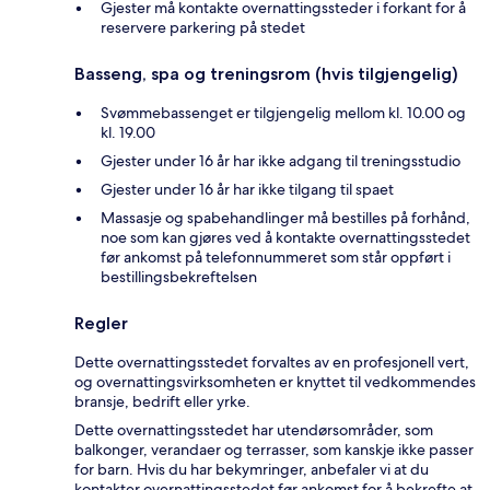
Gjester må kontakte overnattingssteder i forkant for å
reservere parkering på stedet
Basseng, spa og treningsrom (hvis tilgjengelig)
Svømmebassenget er tilgjengelig mellom kl. 10.00 og
kl. 19.00
Gjester under 16 år har ikke adgang til treningsstudio
Gjester under 16 år har ikke tilgang til spaet
Massasje og spabehandlinger må bestilles på forhånd,
noe som kan gjøres ved å kontakte overnattingsstedet
før ankomst på telefonnummeret som står oppført i
bestillingsbekreftelsen
Regler
Dette overnattingsstedet forvaltes av en profesjonell vert,
og overnattingsvirksomheten er knyttet til vedkommendes
bransje, bedrift eller yrke.
Dette overnattingsstedet har utendørsområder, som
balkonger, verandaer og terrasser, som kanskje ikke passer
for barn. Hvis du har bekymringer, anbefaler vi at du
kontakter overnattingsstedet før ankomst for å bekrefte at