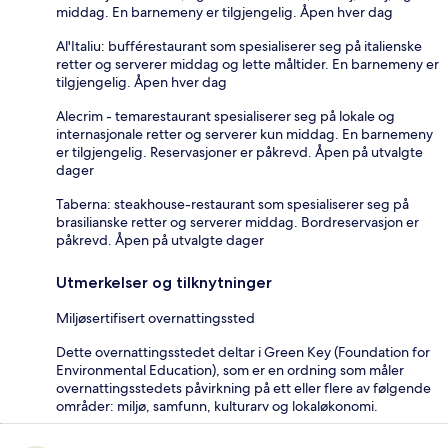
middag. En barnemeny er tilgjengelig. Åpen hver dag
Al'Italiu: bufférestaurant som spesialiserer seg på italienske
retter og serverer middag og lette måltider. En barnemeny er
tilgjengelig. Åpen hver dag
Alecrim - temarestaurant spesialiserer seg på lokale og
internasjonale retter og serverer kun middag. En barnemeny
er tilgjengelig. Reservasjoner er påkrevd. Åpen på utvalgte
dager
Taberna: steakhouse-restaurant som spesialiserer seg på
brasilianske retter og serverer middag. Bordreservasjon er
påkrevd. Åpen på utvalgte dager
Utmerkelser og tilknytninger
Miljøsertifisert overnattingssted
Dette overnattingsstedet deltar i Green Key (Foundation for
Environmental Education), som er en ordning som måler
overnattingsstedets påvirkning på ett eller flere av følgende
områder: miljø, samfunn, kulturarv og lokaløkonomi.