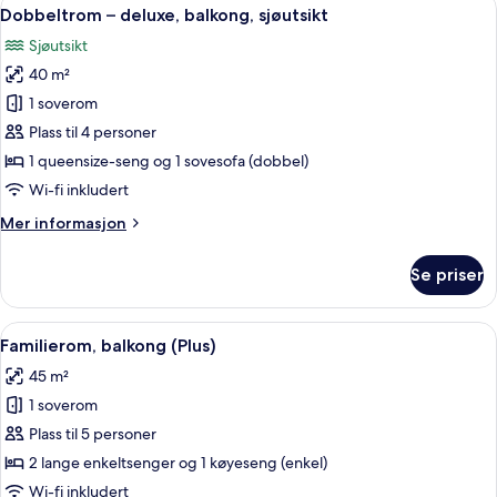
Åpne
1
Dobbeltrom – deluxe, balkong, sjøutsikt
alle
Sjøutsikt
bildene
40 m²
av
Dobbeltrom
1 soverom
–
Plass til 4 personer
deluxe,
1 queensize-seng og 1 sovesofa (dobbel)
balkong,
Wi-fi inkludert
sjøutsikt
Mer
Mer informasjon
informasjon
om
Se priser
Dobbeltrom
–
deluxe,
Åpne
Familierom, balkong (Plus) | Minibar,
5
balkong,
Familierom, balkong (Plus)
alle
sjøutsikt
45 m²
bildene
1 soverom
av
Familierom,
Plass til 5 personer
balkong
2 lange enkeltsenger og 1 køyeseng (enkel)
(Plus)
Wi-fi inkludert