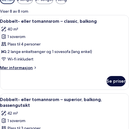
filtre
for
Viser 8 av 8 rom
rom
Åpne
Minibar, safe på rommet, skrivebord 
3
Dobbelt- eller tomannsrom – classic, balkong
alle
40 m²
bildene
1 soverom
av
Dobbelt-
Plass til 4 personer
eller
2 lange enkeltsenger og 1 sovesofa (lang enkel)
tomannsrom
Wi-fi inkludert
–
Mer
Mer informasjon
classic,
informasjon
balkong
om
Se priser
Dobbelt-
eller
tomannsrom
Åpne
Minibar, safe på rommet, skrivebord 
2
–
Dobbelt- eller tomannsrom – superior, balkong,
alle
classic,
bassengutsikt
balkong
bildene
42 m²
av
1 soverom
Dobbelt-
Plass til 3 personer