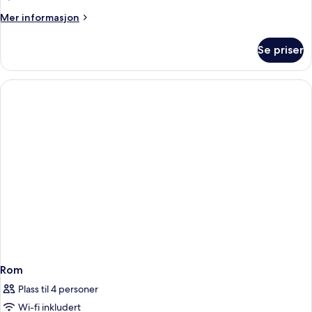
Mer
Mer informasjon
informasjon
om
Se priser
Familierom,
balkong
(Plus)
Rom
Plass til 4 personer
Wi-fi inkludert