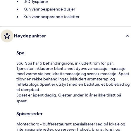
LED-lyspærer
Kun vannbesparende dusjer
Kun vannbesparende toaletter
Høydepunkter
Spa
Soul Spa har 5 behandlingsrom, inkludert rom for par.
Tjenester inkluderer blant annet dypvevsmassasje, massasje
med varme steiner, idrettsmassasje og svensk massasje. Spaet
tilbyr en rekke behandlinger, inkludert aromaterapi og
refleksologi. Spaet er utstyrt med en badstue, et boblebad og
et dampbad.
Spaet er åpent daglig. Gjester under 16 år er ikke tillatt på
spaet.
Spisesteder
Montechoro - bufférestaurant spesialiserer seg på lokale og
internasjonale retter, og serverer frokost, brunsj, lunsj, og