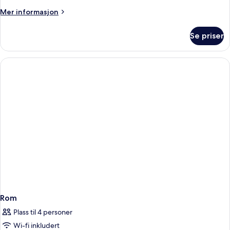
Mer
Mer informasjon
informasjon
om
Se priser
Rom
Rom
Plass til 4 personer
Wi-fi inkludert