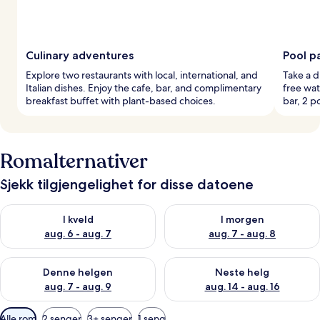
Culinary adventures
Pool p
Explore two restaurants with local, international, and
Take a d
Italian dishes. Enjoy the cafe, bar, and complimentary
free wat
breakfast buffet with plant-based choices.
bar, 2 p
Romalternativer
Sjekk tilgjengelighet for disse datoene
Sjekk tilgjengelighet for i kveld, aug. 6 - aug. 7
Sjekk tilgjengelighet for i mor
I kveld
I morgen
aug. 6 - aug. 7
aug. 7 - aug. 8
Sjekk tilgjengelighet for denne helgen, aug. 7 - aug. 9
Sjekk tilgjengelighet for neste 
Denne helgen
Neste helg
aug. 7 - aug. 9
aug. 14 - aug. 16
Tilgjengelige
Alle rom
2 senger
3+ senger
1 seng