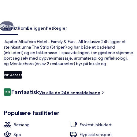
-
Family
&
rige
Neste
Fun
128+
Oversikt
Rom
Beliggenhet
Regler
-
Jupiter Albufeira Hotel - Family & Fun - All Inclusive 24h ligger et
All
steinkast unna The Strip (Stripen) og har både et badeland
(inkludert) og en takterrasse. I spaavdelingen kan gjestene skjemme
Inclusive
bort seg selv med dypvevsmassasje, aromaterapi og refleksologi,
24h
og Montechoro (én av 2 restauranter) byr på lokale og
internasjonale retter og serverer frokost, lunsj og middag. Andre
høydepunkter på dette hotellet i luksuriøs stil er blant annet 3
VIP Access
utendørsbassenger, et innendørsbasseng og en barneklubb
(inkludert). Mange reisende liker den vennlige betjeningen.
Anmeldelser
Fantastisk
9,0
Eksteriør
Vis alle de 246 anmeldelsene
9,0 av 10 –
Populære fasiliteter
Basseng
Frokost inkludert
Spa
Flyplasstransport