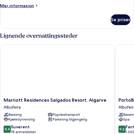
Mer
Mer informasjon
informasjon
om
Se priser
Rom
Lignende overnattingssteder
Marriott Residences Salgados Resort, Algarve
PortoBay
Marriott
PortoBa
Marriott Residences Salgados Resort, Algarve
PortoB
Residences
Falésia
Albufeira
Albufeir
Salgados
Albufeir
Basseng
Flyplasstransport
Basse
Resort,
Kjæledyrvennlig
Parkering tilgjengelig
Spa
Algarve
Albufeira
9.4
9.2
Suverent
Fant
9,4
9,2
av
av
78 anmeldelser
1 00