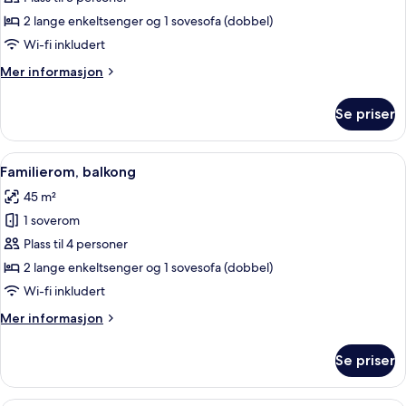
eller
tomannsrom
2 lange enkeltsenger og 1 sovesofa (dobbel)
–
Wi-fi inkludert
superior,
Mer
Mer informasjon
balkong,
informasjon
bassengutsikt
om
Se priser
Dobbelt-
eller
tomannsrom
Åpne
Familierom, balkong | Minibar, safe p
3
–
Familierom, balkong
alle
superior,
45 m²
balkong,
bildene
bassengutsikt
1 soverom
av
Familierom,
Plass til 4 personer
balkong
2 lange enkeltsenger og 1 sovesofa (dobbel)
Wi-fi inkludert
Mer
Mer informasjon
informasjon
om
Se priser
Familierom,
balkong
Romfasilitet