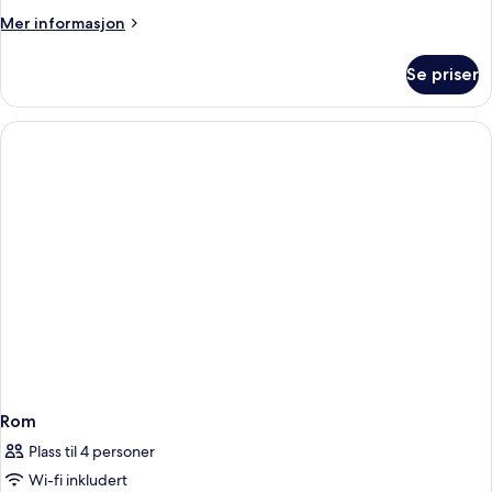
Mer
Mer informasjon
informasjon
om
Se priser
Rom
Rom
Plass til 4 personer
Wi-fi inkludert