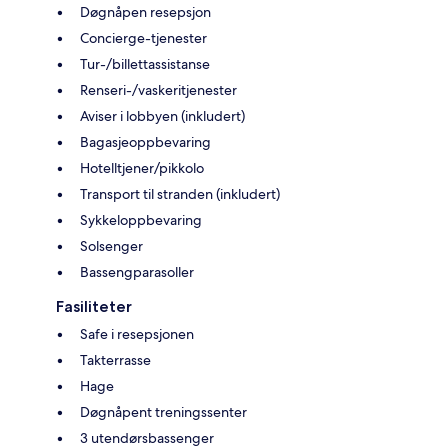
Døgnåpen resepsjon
Concierge-tjenester
Tur-/billettassistanse
Renseri-/vaskeritjenester
Aviser i lobbyen (inkludert)
Bagasjeoppbevaring
Hotelltjener/pikkolo
Transport til stranden (inkludert)
Sykkeloppbevaring
Solsenger
Bassengparasoller
Fasiliteter
Safe i resepsjonen
Takterrasse
Hage
Døgnåpent treningssenter
3 utendørsbassenger