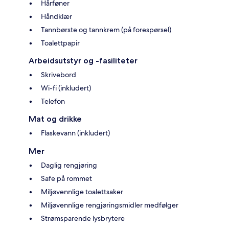
Hårføner
Håndklær
Tannbørste og tannkrem (på forespørsel)
Toalettpapir
Arbeidsutstyr og -fasiliteter
Skrivebord
Wi-fi (inkludert)
Telefon
Mat og drikke
Flaskevann (inkludert)
Mer
Daglig rengjøring
Safe på rommet
Miljøvennlige toalettsaker
Miljøvennlige rengjøringsmidler medfølger
Strømsparende lysbrytere