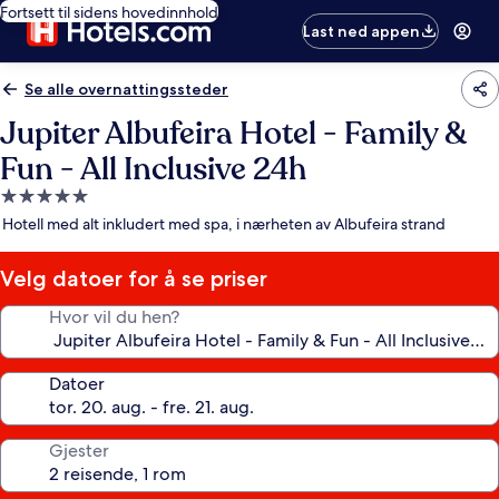
Fortsett til sidens hovedinnhold
Last ned appen
Se alle overnattingssteder
Jupiter Albufeira Hotel - Family &
Fun - All Inclusive 24h
Overnattingssted
med
Hotell med alt inkludert med spa, i nærheten av Albufeira strand
5.0
stjerner
Velg datoer for å se priser
Hvor vil du hen?
Datoer
Gjester