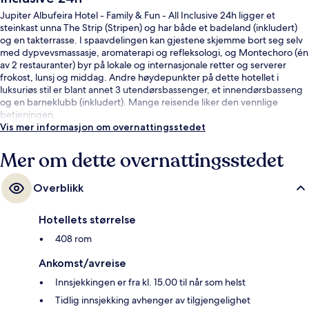
Jupiter Albufeira Hotel - Family & Fun - All Inclusive 24h ligger et
steinkast unna The Strip (Stripen) og har både et badeland (inkludert)
og en takterrasse. I spaavdelingen kan gjestene skjemme bort seg selv
med dypvevsmassasje, aromaterapi og refleksologi, og Montechoro (én
av 2 restauranter) byr på lokale og internasjonale retter og serverer
frokost, lunsj og middag. Andre høydepunkter på dette hotellet i
luksuriøs stil er blant annet 3 utendørsbassenger, et innendørsbasseng
og en barneklubb (inkludert). Mange reisende liker den vennlige
betjeningen.
Vis mer informasjon om overnattingsstedet
Mer om dette overnattingsstedet
Overblikk
Hotellets størrelse
408 rom
Ankomst/avreise
Innsjekkingen er fra kl. 15.00 til når som helst
Tidlig innsjekking avhenger av tilgjengelighet