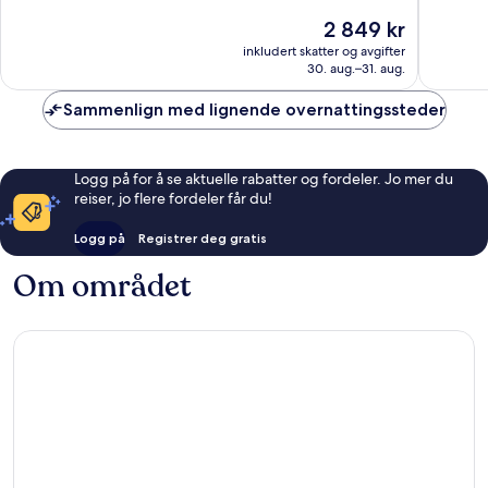
10,
10,
Prisen
2 849 kr
Suverent,
Fantasti
er
78
1 003
inkludert skatter og avgifter
2 849 kr
30. aug.–31. aug.
anmeldelser
anmelde
Sammenlign med lignende overnattingssteder
Logg på for å se aktuelle rabatter og fordeler. Jo mer du
reiser, jo flere fordeler får du!
Logg på
Registrer deg gratis
Om området