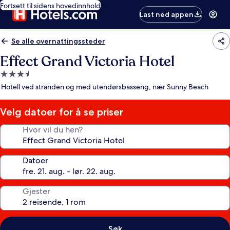
Fortsett til sidens hovedinnhold
Last ned appen
Se alle overnattingssteder
Effect Grand Victoria Hotel
Overnattingssted
med
Hotell ved stranden og med utendørsbasseng, nær Sunny Beach
3.5
stjerner
Velg datoer for å se priser
Hvor vil du hen?
Datoer
Gjester
Søk