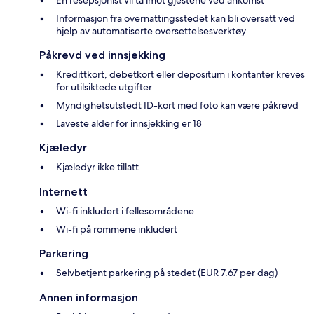
En resepsjonist vil ta imot gjestene ved ankomst
Informasjon fra overnattingsstedet kan bli oversatt ved
hjelp av automatiserte oversettelsesverktøy
Påkrevd ved innsjekking
Kredittkort, debetkort eller depositum i kontanter kreves
for utilsiktede utgifter
Myndighetsutstedt ID-kort med foto kan være påkrevd
Laveste alder for innsjekking er 18
Kjæledyr
Kjæledyr ikke tillatt
Internett
Wi-fi inkludert i fellesområdene
Wi-fi på rommene inkludert
Parkering
Selvbetjent parkering på stedet (EUR 7.67 per dag)
Annen informasjon