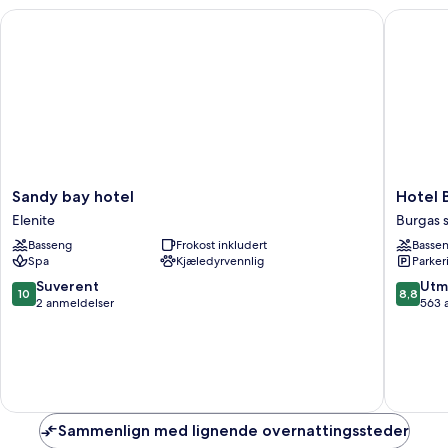
Sandy bay hotel
Hotel Bu
Sandy
Hotel
Sandy bay hotel
Hotel 
bay
Bulgaria
Elenite
Burgas 
hotel
Burgas
Basseng
Frokost inkludert
Basse
Elenite
Burgas
Spa
Kjæledyrvennlig
Parker
sentrum
10.0
8.8
Suverent
Utm
10
8,8
av
av
2 anmeldelser
563 
10,
10,
Suverent,
Utmerke
2
563
anmeldelser
anmelde
Sammenlign med lignende overnattingssteder