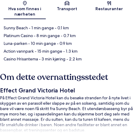
Kart
Hva som finnes i
Transport
Restauranter
nærheten
Sunny Beach
- 1 min gange
- 0.1 km
Platinum Casino
- 8 min gange
- 0.7 km
Luna-parken
- 10 min gange
- 0.9 km
Action vannpark
- 15 min gange
- 1.3 km
Casino Hrisantema
- 3 min kjøring
- 2.2 km
Om dette overnattingsstedet
Effect Grand Victoria Hotel
På Effect Grand Victoria Hotel kan du besøke stranden for å nyte livet i
skyggen av en parasoll eller slappe av på en solseng, samtidig som du
bare vil være noen få skritt fra Sunny Beach. Et utendørsbasseng byr på
mye moro her, og i spaavdelingen kan du skjemme bort deg selv med
blant annet massasje. Er du sulten, kan du ta turen til kafeen, mens du
får smakfulle drinker i baren. Noen andre fasiliteter er blant annet en
bassengbar, et treningssenter og en badstue.