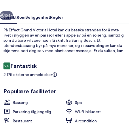
rige
Neste
104+
Oversikt
Rom
Beliggenhet
Regler
På Effect Grand Victoria Hotel kan du besøke stranden for å nyte
livet i skyggen av en parasoll eller slappe av på en solseng, samtidig
som du bare vil være noen få skritt fra Sunny Beach. Et
utendørsbasseng byr på mye moro her, og i spaavdelingen kan du
skjemme bort deg selv med blant annet massasje. Er du sulten, kan
du ta turen til kafeen, mens du får smakfulle drinker i baren. Noen
andre fasiliteter er blant annet en bassengbar, et treningssenter og
Anmeldelser
Fantastisk
en badstue.
9,0
9,0 av 10 –
2 175 eksterne anmeldelser
Utendørsbasseng, bassengparasoller o
Populære fasiliteter
Basseng
Spa
Parkering tilgjengelig
Wi-fi inkludert
Restaurant
Aircondition