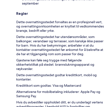
september
Regler
Dette overnattingsstedet forvaltes av en profesjonell vert,
og overnattingsvirksomheten er knyttet til vedkommendes
bransje, bedrift eller yrke.
Dette overnattingsstedet har utendørsområder, som
balkonger, verandaer og terrasser, som kanskje ikke passer
for barn. Hvis du har bekymringer, anbefaler vi at du
kontakter overnattingsstedet før ankomst for å bekrefte at
de har et tilgjengelig rom som passer for deg.
Gjestene kan føle seg trygge med følgende
sikkerhetstiltak på stedet: brannslukningsapparat og
røykvarsler.
Dette overnattingsstedet godtar kredittkort, mobil og
kontanter.
Kredittkort som godtas: Visa og Mastercard
Alternativene for mobilbetaling inkluderer: Apple Pay og
Samsung Pay.
Hvis du avbestiller oppholdet ditt, er du underlagt vertens
avbestillingsregler. I henhold til EUs forskrifter om