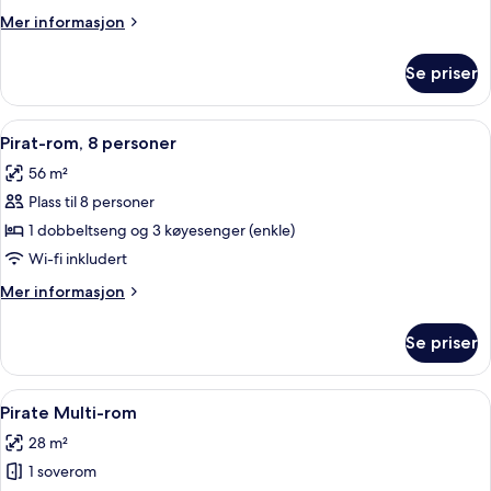
5
Mer
Mer informasjon
personer
informasjon
om
Se priser
Pirat-
rom,
5
Åpne
Pirat-rom, 8 personer | Skrivebord og w
4
personer
Pirat-rom, 8 personer
alle
56 m²
bildene
Plass til 8 personer
av
Pirat-
1 dobbeltseng og 3 køyesenger (enkle)
rom,
Wi-fi inkludert
8
Mer
Mer informasjon
personer
informasjon
om
Se priser
Pirat-
rom,
8
Åpne
Skrivebord og wi-fi (inkludert)
5
personer
Pirate Multi-rom
alle
28 m²
bildene
1 soverom
av