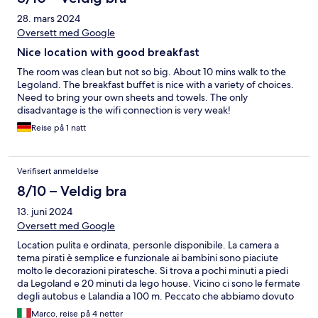
28. mars 2024
Oversett med Google
Nice location with good breakfast
The room was clean but not so big. About 10 mins walk to the
Legoland. The breakfast buffet is nice with a variety of choices.
Need to bring your own sheets and towels. The only
disadvantage is the wifi connection is very weak!
Reise på 1 natt
Verifisert anmeldelse
8/10 – Veldig bra
13. juni 2024
Oversett med Google
Location pulita e ordinata, personle disponibile. La camera a
tema pirati è semplice e funzionale ai bambini sono piaciute
molto le decorazioni piratesche. Si trova a pochi minuti a piedi
da Legoland e 20 minuti da lego house. Vicino ci sono le fermate
degli autobus e Lalandia a 100 m. Peccato che abbiamo dovuto
pagare la biancheria come un extra.
Marco, reise på 4 netter