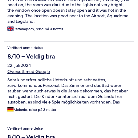
head on, the room was dark due to the lights not very bright,
the window once open doesn’t stay open and it was hot in the
evening. The location was good near to the Airport, Aquadome
and Legoland.
Rattanaporn, reise på 3 netter
Verifisert anmeldelse
8/10 – Veldig bra
22. juli 2024
Oversett med Google
Sehr kinderfreundliche Unterkunft und sehr nettes,
zuvorkommendes Personal. Das Zimmer und das Bad waren
sauber, wenn auch etwas in die Jahre gekommen, das hat aber
nicht gestört. Die Kinder konnten sich auf dem Gelände frei
austoben, es sind viele Spielmöglichkeiten vorhanden. Das
Legoland ist zu Fuß schnell erreichbar. Das Frühstücks- und
Melanie, reise på 3 netter
Abendbuffet ist sehr reichhaltig und es ist für jeden Geschmack
etwas dabei. Alles in allem war es ein sehr schöner, angenehmer
Aufenthalt.
Verifisert anmeldelse
8/10 – Veldig bra