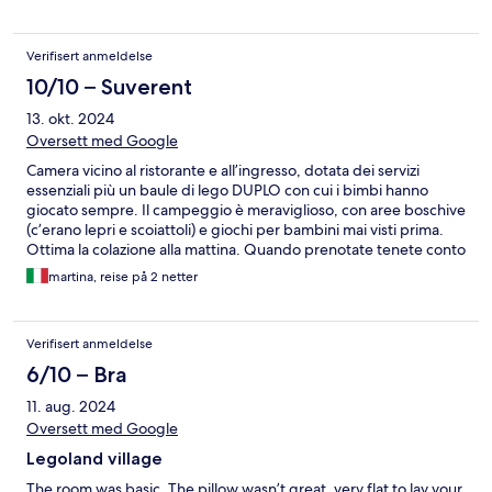
Verifisert anmeldelse
10/10 – Suverent
13. okt. 2024
Oversett med Google
Camera vicino al ristorante e all’ingresso, dotata dei servizi
essenziali più un baule di lego DUPLO con cui i bimbi hanno
giocato sempre. Il campeggio è meraviglioso, con aree boschive
(c’erano lepri e scoiattoli) e giochi per bambini mai visti prima.
Ottima la colazione alla mattina. Quando prenotate tenete conto
che avrete circa 50 euro in più per il noleggio della biancheria e
martina, reise på 2 netter
che dovrete farvi voi i letti e disfarli. Ma il contesto, la vicinanza a
LEGOLAND e la natura valgono sicuramente la pena.
Verifisert anmeldelse
6/10 – Bra
11. aug. 2024
Oversett med Google
Legoland village
The room was basic. The pillow wasn’t great, very flat to lay your