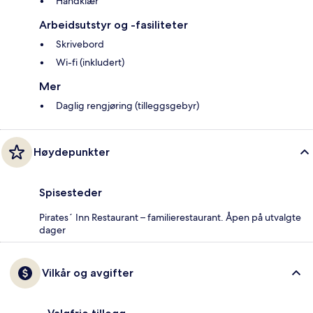
Håndklær
Arbeidsutstyr og -fasiliteter
Skrivebord
Wi-fi (inkludert)
Mer
Daglig rengjøring (tilleggsgebyr)
Høydepunkter
Spisesteder
Pirates´ Inn Restaurant – familierestaurant. Åpen på utvalgte
dager
Vilkår og avgifter