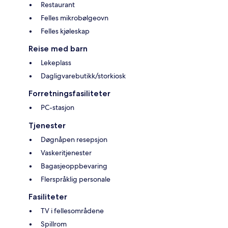
Restaurant
Felles mikrobølgeovn
Felles kjøleskap
Reise med barn
Lekeplass
Dagligvarebutikk/storkiosk
Forretningsfasiliteter
PC-stasjon
Tjenester
Døgnåpen resepsjon
Vaskeritjenester
Bagasjeoppbevaring
Flerspråklig personale
Fasiliteter
TV i fellesområdene
Spillrom