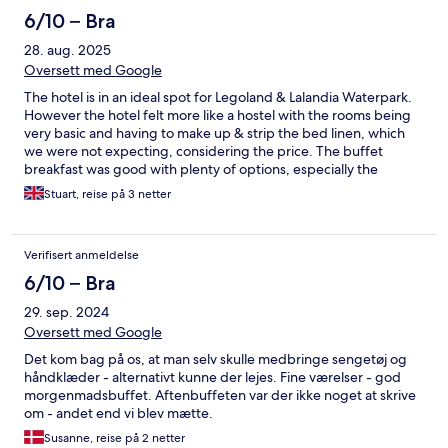
6/10 – Bra
28. aug. 2025
Oversett med Google
The hotel is in an ideal spot for Legoland & Lalandia Waterpark.
However the hotel felt more like a hostel with the rooms being
very basic and having to make up & strip the bed linen, which
we were not expecting, considering the price. The buffet
breakfast was good with plenty of options, especially the
pancake making for the kids. It was also great to have fresh
Stuart, reise på 3 netter
bean to cup coffee to set us up for busy days. The buffet dinner
was adequate after a long day swimming, but there are better
and tastier options in Billund. Overall it was an average hotel,
Verifisert anmeldelse
which is saved from a lower rating by its location next to
Legoland.
6/10 – Bra
29. sep. 2024
Oversett med Google
Det kom bag på os, at man selv skulle medbringe sengetøj og
håndklæder - alternativt kunne der lejes. Fine værelser - god
morgenmadsbuffet. Aftenbuffeten var der ikke noget at skrive
om - andet end vi blev mætte.
Susanne, reise på 2 netter