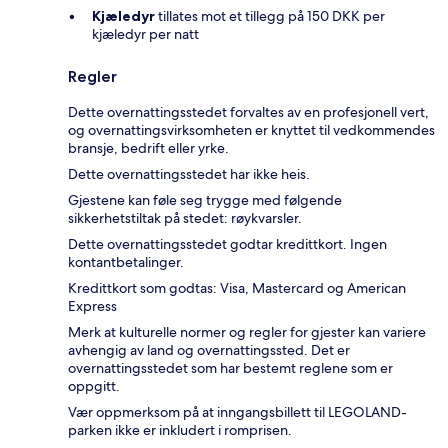
Kjæledyr
tillates mot et tillegg på 150 DKK per
kjæledyr per natt
Regler
Dette overnattingsstedet forvaltes av en profesjonell vert,
og overnattingsvirksomheten er knyttet til vedkommendes
bransje, bedrift eller yrke.
Dette overnattingsstedet har ikke heis.
Gjestene kan føle seg trygge med følgende
sikkerhetstiltak på stedet: røykvarsler.
Dette overnattingsstedet godtar kredittkort. Ingen
kontantbetalinger.
Kredittkort som godtas: Visa, Mastercard og American
Express
Merk at kulturelle normer og regler for gjester kan variere
avhengig av land og overnattingssted. Det er
overnattingsstedet som har bestemt reglene som er
oppgitt.
Vær oppmerksom på at inngangsbillett til LEGOLAND-
parken ikke er inkludert i romprisen.