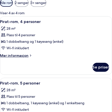
Tilgjengelige
Alle rom
2 senger
3+ senger
filtre
for
Viser 4 av 4 rom
rom
Åpne
Skrivebord og wi-fi (inkludert)
5
Pirat-rom, 4 personer
alle
28 m²
bildene
Plass til 4 personer
av
Pirat-
1 dobbeltseng og 1 køyeseng (enkel)
rom,
Wi-fi inkludert
4
Mer
Mer informasjon
personer
informasjon
om
Se priser
Pirat-
rom,
4
Åpne
Skrivebord og wi-fi (inkludert)
5
personer
Pirat-rom, 5 personer
alle
28 m²
bildene
Plass til 5 personer
av
Pirat-
1 dobbeltseng, 1 køyeseng (enkel) og 1 enkeltseng
rom,
Wi-fi inkludert