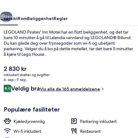
rige
Neste
26+
Oversikt
Rom
Beliggenhet
Regler
LEGOLAND Pirates' Inn Motel har en flott beliggenhet, og det tar
bare 10 minutter å gå til Lalandia vannland og LEGOLAND® Billund.
Du kan glede deg over frynsegoder som wi-fi og ubetjent
parkering. Velger du å bo på dette motellet, tar det bare 5 minutter
å kjøre til Lego House.
Den
2 830 kr
nåværende
inkludert skatter og avgifter
prisen
6. sep.–7. sep.
Overnattingsstedets uteområder
er
Anmeldelser
Veldig bra
8,0
Vis alle de 165 anmeldelsene
2 830 kr
8,0 av 10 –
Populære fasiliteter
Kjæledyrvennlig
Parkering inkludert
Wi-fi inkludert
Restaurant