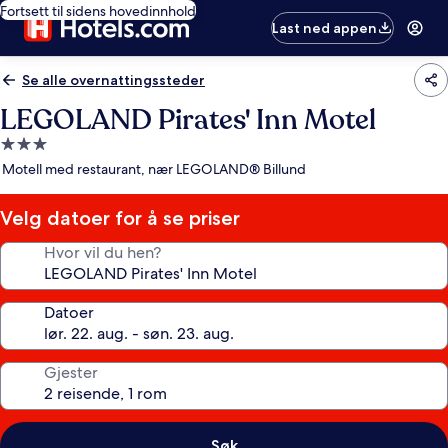
Fortsett til sidens hovedinnhold
Last ned appen
Se alle overnattingssteder
LEGOLAND Pirates' Inn Motel
Overnattingssted
med
Motell med restaurant, nær LEGOLAND® Billund
3.0
stjerner
Velg datoer for å se priser
Hvor vil du hen?
Datoer
Gjester
Søk