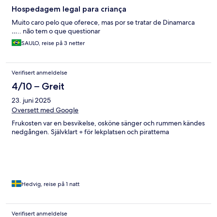
Hospedagem legal para criança
Muito caro pelo que oferece, mas por se tratar de Dinamarca
….. não tem o que questionar
SAULO, reise på 3 netter
Verifisert anmeldelse
4/10 – Greit
23. juni 2025
Oversett med Google
Frukosten var en besvikelse, osköne sänger och rummen kändes
nedgången. Självklart + för lekplatsen och pirattema
Hedvig, reise på 1 natt
Verifisert anmeldelse