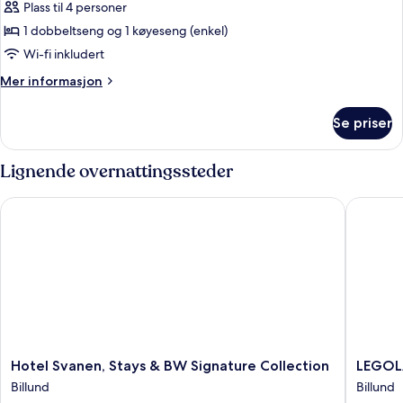
Pirate
Plass til 4 personer
Multi-
1 dobbeltseng og 1 køyeseng (enkel)
rom
Wi-fi inkludert
Mer
Mer informasjon
informasjon
om
Se priser
Pirate
Multi-
rom
Lignende overnattingssteder
Hotel Svanen, Stays & BW Signature Collection
LEGOLAN
Hotel
LEGOL
Hotel Svanen, Stays & BW Signature Collection
LEGOL
Svanen,
Wild
Billund
Billund
Stays
West