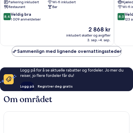
Parkering inkludert
Wi-fi inkludert
Kjæled
&
Cabins
Restaurant
Bar
Wi-fi 
BW
Billund
Signature
8.4
8.0
Veldig bra
Veld
8,4
8,0
Collection
av
av
1 009 anmeldelser
123 
Billund
10,
10,
Prisen
2 868 kr
Veldig
Veldig
er
bra,
bra,
inkludert skatter og avgifter
2 868 kr
3. sep.–4. sep.
1 009
123
anmeldelser
anmelde
Sammenlign med lignende overnattingssteder
Logg på for å se aktuelle rabatter og fordeler. Jo mer du
reiser, jo flere fordeler får du!
Logg på
Registrer deg gratis
Om området