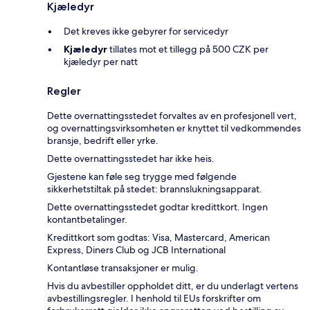
Kjæledyr
Det kreves ikke gebyrer for servicedyr
Kjæledyr
tillates mot et tillegg på 500 CZK per
kjæledyr per natt
Regler
Dette overnattingsstedet forvaltes av en profesjonell vert,
og overnattingsvirksomheten er knyttet til vedkommendes
bransje, bedrift eller yrke.
Dette overnattingsstedet har ikke heis.
Gjestene kan føle seg trygge med følgende
sikkerhetstiltak på stedet: brannslukningsapparat.
Dette overnattingsstedet godtar kredittkort. Ingen
kontantbetalinger.
Kredittkort som godtas: Visa, Mastercard, American
Express, Diners Club og JCB International
Kontantløse transaksjoner er mulig.
Hvis du avbestiller oppholdet ditt, er du underlagt vertens
avbestillingsregler. I henhold til EUs forskrifter om