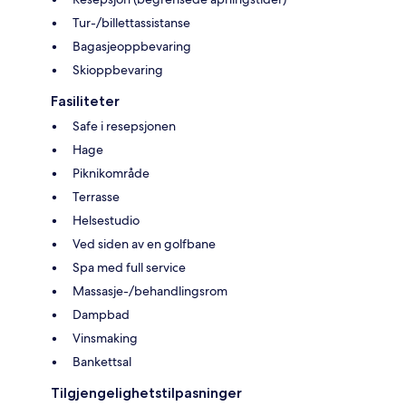
Tur-/billettassistanse
Bagasjeoppbevaring
Skioppbevaring
Fasiliteter
Safe i resepsjonen
Hage
Piknikområde
Terrasse
Helsestudio
Ved siden av en golfbane
Spa med full service
Massasje-/behandlingsrom
Dampbad
Vinsmaking
Bankettsal
Tilgjengelighetstilpasninger