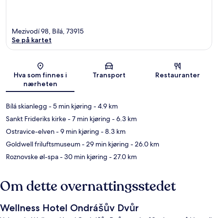
Mezivodí 98, Bílá, 73915
Se på kartet
Kart
Hva som finnes i
Transport
Restauranter
nærheten
Bílá skianlegg
- 5 min kjøring
- 4.9 km
Sankt Frideriks kirke
- 7 min kjøring
- 6.3 km
Ostravice-elven
- 9 min kjøring
- 8.3 km
Goldwell friluftsmuseum
- 29 min kjøring
- 26.0 km
Roznovske øl-spa
- 30 min kjøring
- 27.0 km
Om dette overnattingsstedet
Wellness Hotel Ondrášův Dvůr