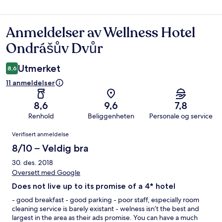
Anmeldelser av Wellness Hotel
Anmeldelser
Ondrášův Dvůr
Utmerket
8,6
11 anmeldelser
8,6
9,6
7,8
Renhold
Beliggenheten
Personale og service
Anmeldelser
Verifisert anmeldelse
8/10 – Veldig bra
30. des. 2018
Oversett med Google
Does not live up to its promise of a 4* hotel
- good breakfast - good parking - poor staff, especially room
cleaning service is barely existant - welness isn’t the best and
largest in the area as their ads promise. You can have a much