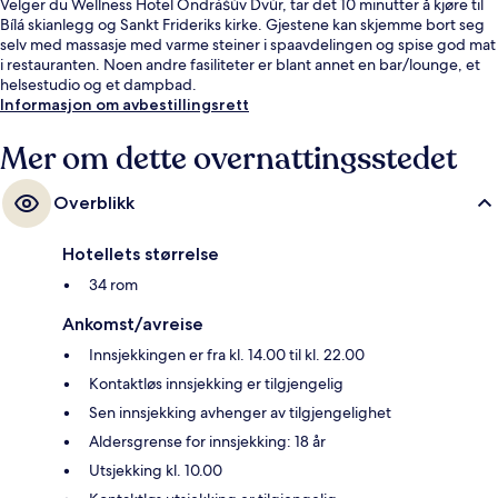
Velger du Wellness Hotel Ondrášův Dvůr, tar det 10 minutter å kjøre til
Bílá skianlegg og Sankt Frideriks kirke. Gjestene kan skjemme bort seg
selv med massasje med varme steiner i spaavdelingen og spise god mat
i restauranten. Noen andre fasiliteter er blant annet en bar/lounge, et
helsestudio og et dampbad.
Informasjon om avbestillingsrett
Mer om dette overnattingsstedet
Overblikk
Hotellets størrelse
34 rom
Ankomst/avreise
Innsjekkingen er fra kl. 14.00 til kl. 22.00
Kontaktløs innsjekking er tilgjengelig
Sen innsjekking avhenger av tilgjengelighet
Aldersgrense for innsjekking: 18 år
Utsjekking kl. 10.00