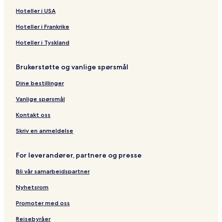
t
H
Hoteller i USA
a
o
r
t
Hoteller i Frankrike
H
e
a
l
Hoteller i Tyskland
m
O
r
n
Brukerstøtte og vanlige spørsmål
y
d
M
r
Dine bestillinger
o
á
s
š
Vanlige spørsmål
l
z
5
B
Kontakt oss
9
e
0
s
Skriv en anmeldelse
k
y
For leverandører, partnere og presse
d
Bli vår samarbeidspartner
Nyhetsrom
Promoter med oss
Reisebyråer