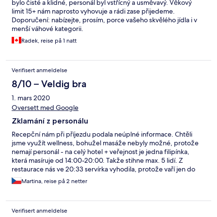
bylo čisté a klidné, personál byl vstřícný a usměvavý. Věkový
limit 15+ nám naprosto vyhovuje a rádi zase přijedeme.
Doporučení: nabízejte, prosím, porce vašeho skvělého jídla i v
menší váhové kategorii.
Radek, reise på 1 natt
Verifisert anmeldelse
8/10 – Veldig bra
1. mars 2020
Oversett med Google
Zklamání z personálu
Recepční nám při příjezdu podala neúplné informace. Chtěli
jsme využít wellness, bohužel masáže nebyly možné, protože
nemají personál - na celý hotel + veřejnost je jedna filipínka,
která masíruje od 14:00-20:00. Takže stihne max. 5 lidí. Z
restaurace nás ve 20:33 servírka vyhodila, protože vaří jen do
20:30. Tuto informaci nám nikdo při příjezdu nesdělil. Tak jsme
Martina, reise på 2 netter
hledali v rozsahu 10 km otevřenou restauraci - bez úspěchu. Ale
doporučuji skvělé bistro Domovinka - paní, přestože za 10 min.
zavírala by nám snesla modré z nebe. Prostředí Ondrášova
Verifisert anmeldelse
dvoru krásné, ale personál a služby obrovské zklamání.