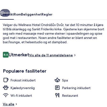
rige
Neste
44+
Oversikt
Rom
Beliggenhet
Regler
Velger du Wellness Hotel Ondrášův Dvůr, tar det 10 minutter å kjøre
til Bílá skianlegg og Sankt Frideriks kirke. Gjestene kan skjemme bort
seg selv med massasje med varme steiner i spaavdelingen og spise
god mat i restauranten. Noen andre fasiliteter er blant annet en
bar/lounge, et helsestudio og et dampbad.
Anmeldelser
Utmerket
8,6
Vis alle de 11 anmeldelsene
8,6 av 10 –
Utendørs boblebad
Populære fasiliteter
Frokost inkludert
Spa
Kjæledyrvennlig
Parkering inkludert
Wi-fi inkludert
Restaurant
Vis alle