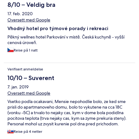
8/10 – Veldig bra
17. feb. 2020
Oversett med Google
Vhodný hotel pro týmové porady i rekreaci
Pěkný wellnes hotel Parkování v místě. Česká kuchyně - vyšší
cenová úroveň.
Reise på 1 natt
Verifisert anmeldelse
10/10 – Suverent
7. jan. 2019
Oversett med Google
Vsetko podla ocakavani, Mensie nepohodlie bolo, ze ked sme
prisli do apartmanoveho domu, bolo to vykutene na cca 18C
(vonku -5C) a trvalo to nejaky cas, kym v dome bola podidlna
pocitova teplota (trva nejaky cas, kym sa zyme prekuria steny).
Personal mohol uz zvysit kurenie pol dna pred prichodom.
Trochu pomohlo, ze v domku dol krb, a tam sa dalo rychlo
Reise på 4 netter
zakurit. Inac cisty a krasny hotel s dobrou kuchynou. Vyborne na