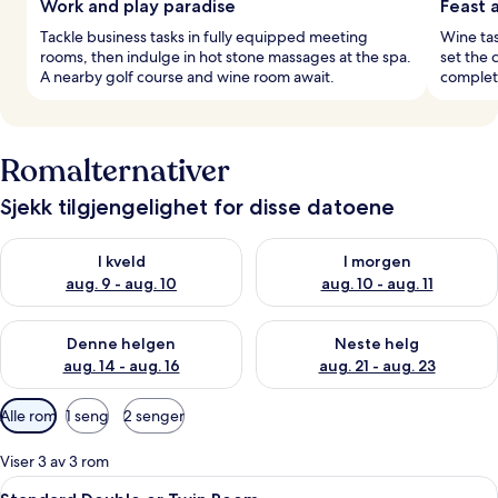
Work and play paradise
Feast a
Tackle business tasks in fully equipped meeting
Wine tas
rooms, then indulge in hot stone massages at the spa.
set the 
A nearby golf course and wine room await.
complete
Romalternativer
Sjekk tilgjengelighet for disse datoene
Sjekk tilgjengelighet for i kveld, aug. 9 - aug. 10
Sjekk tilgjengelighet for i mor
I kveld
I morgen
aug. 9 - aug. 10
aug. 10 - aug. 11
Sjekk tilgjengelighet for denne helgen, aug. 14 - aug. 16
Sjekk tilgjengelighet for neste
Denne helgen
Neste helg
aug. 14 - aug. 16
aug. 21 - aug. 23
Tilgjengelige
Alle rom
1 seng
2 senger
filtre
for
Viser 3 av 3 rom
rom
Åpne
Minibar, skrivebord, blendingsgardin
6