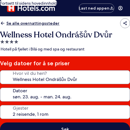
Fortsett til sidens hovedinnhold
Last ned appen
Se alle overnattingssteder
Wellness Hotel Ondrášův Dvůr
Overnattingssted
med
Hotell på fjellet i Bílá og med spa og restaurant
4.0
stjerner
Velg datoer for å se priser
Hvor vil du hen?
Datoer
Gjester
Søk