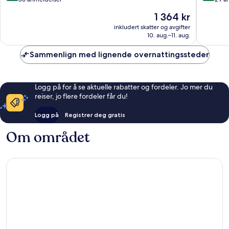
10,
10,
Prisen
1 364 kr
Suverent,
Utmerke
er
56
29
inkludert skatter og avgifter
1 364 kr
10. aug.–11. aug.
anmeldelser
anmelde
Sammenlign med lignende overnattingssteder
Logg på for å se aktuelle rabatter og fordeler. Jo mer du
reiser, jo flere fordeler får du!
Logg på
Registrer deg gratis
Om området