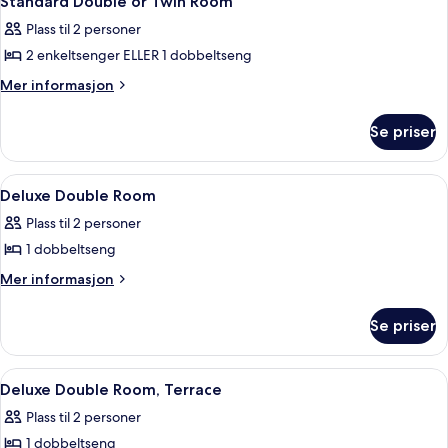
Standard Double or Twin Room
alle
Plass til 2 personer
bildene
2 enkeltsenger ELLER 1 dobbeltseng
av
Standard
Mer
Mer informasjon
informasjon
Double
om
or
Se priser
Standard
Twin
Double
Room
or
Åpne
Minibar, skrivebord, blendingsgardin
4
Twin
Deluxe Double Room
alle
Room
Plass til 2 personer
bildene
1 dobbeltseng
av
Deluxe
Mer
Mer informasjon
informasjon
Double
om
Room
Se priser
Deluxe
Double
Room
Åpne
Minibar, skrivebord, blendingsgardin
5
Deluxe Double Room, Terrace
alle
Plass til 2 personer
bildene
1 dobbeltseng
av