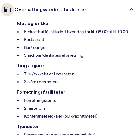
Overnattingsstedets fasiliteter
Mat og drikke
Frokostbuffé inkludert hver dag fra kl. 08.00 til kl. 10.00
Restaurant
Bar/lounge
Snackbar/delikatesseforretning
Ting å gjøre
Tur-/sykkelstier i nærheten
Slalåm i nærheten
Forretningsfasiliteter
Forretningssenter
2 møterom
Konferanseselokaler (50 kvadratmeter)
Tjenester
Resepsjon (begrensede åpningstider)