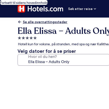
Fortsett til sidens hovedinnhold
Søk etter reise
Se alle overnattingssteder
Ella Elissa – Adults Onl
Overnattingssted
med
Hotell kun for voksne, på stranden, med spa og nær Kallithe
5.0
Velg datoer for å se priser
stjerner
Hvor vil du hen?
Bildegalleri
av
Ella
Elissa
–
Adults