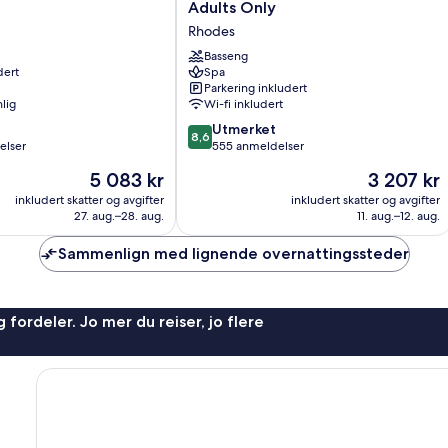
Ixian
Adults Only
Grand
Rhodes
&
All
Basseng
dert
Spa
Suites
Parkering inkludert
-
lig
Wi-fi inkludert
Adults
8.6
Only
Utmerket
8,6
av
elser
Rhodes
555 anmeldelser
10,
Prisen
Prisen
5 083 kr
3 207 kr
Utmerket,
er
er
555
inkludert skatter og avgifter
inkludert skatter og avgifter
5 083 kr
3 207 kr
27. aug.–28. aug.
11. aug.–12. aug.
anmeldelser
Sammenlign med lignende overnattingssteder
 fordeler. Jo mer du reiser, jo flere