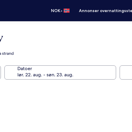
•
NOK
Annonser overnattingsste
y
a strand
Datoer