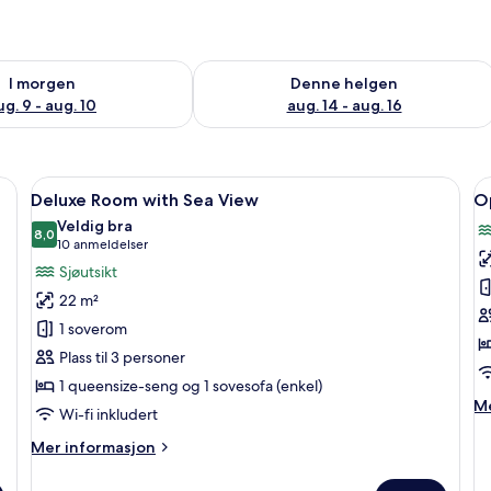
elighet for i morgen, aug. 9 - aug. 10
Sjekk tilgjengelighet for denne helgen
I morgen
Denne helgen
ug. 9 - aug. 10
aug. 14 - aug. 16
fe på rommet og skrivebord
Åpne
Sengetøy av topp kvalitet, safe på r
Å
5
Deluxe Room with Sea View
Op
alle
al
Veldig bra
bildene
8,0
b
8,0 av 10
(10
10 anmeldelser
av
a
anmeldelser)
Sjøutsikt
Deluxe
O
22 m²
Room
P
1 soverom
with
S
Plass til 3 personer
Sea
w
1 queensize-seng og 1 sovesofa (enkel)
View
S
M
Me
P
Wi-fi inkludert
in
&
o
Mer
Mer informasjon
P
O
informasjon
Pl
om
S