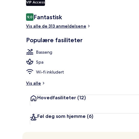
VIP Access
Anmeldelser
Fantastisk
9,0
9,0 av 10 –
Privat strand
Vis alle de 313 anmeldelsene
Populære fasiliteter
Basseng
Spa
Wi-fi inkludert
Vis alle
Hovedfasiliteter
(12)
Føl deg som hjemme
(6)