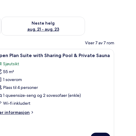
, aug. 14 - aug. 16
Sjekk tilgjengelighet for neste helg, aug. 21 - aug. 23
Neste helg
aug. 21 - aug. 23
Viser 7 av 7 rom
ommet og skrivebord
pne
Open Plan Suite with Sharing Pool & Private 
4
en Plan Suite with Sharing Pool & Private Sauna
le
Sjøutsikt
ildene
55 m²
v
pen
1 soverom
lan
Plass til 4 personer
uite
1 queensize-seng og 2 sovesofaer (enkle)
ith
Wi-fi inkludert
haring
er
r informasjon
ool
formasjon
m
rivate
pen
an
auna