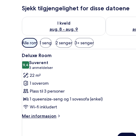
Sjekk tilgjengelighet for disse datoene
Sjekk tilgjengelighet for i kveld, aug. 8 - aug. 9
Sjekk tilgjeng
I kveld
aug. 8 - aug. 9
a
Tilgjengelige
Alle rom
1 seng
2 senger
3+ senger
filtre
Åpne
Sengetøy av topp kvalitet, sa
for
3
Deluxe Room
alle
rom
Suverent
bildene
9,4
9,4 av 10
(3
3 anmeldelser
av
anmeldelser)
22 m²
Deluxe
1 soverom
Room
Plass til 3 personer
1 queensize-seng og 1 sovesofa (enkel)
Wi-fi inkludert
Mer
Mer informasjon
informasjon
om
Deluxe