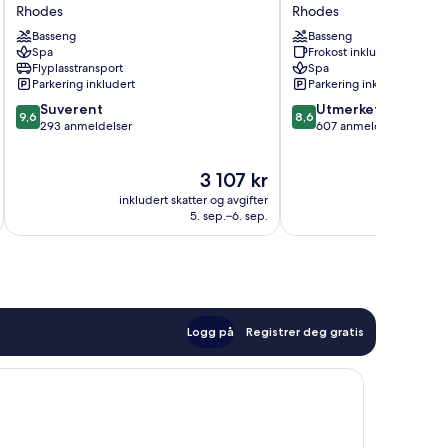
Royal
Hotel
Rhodes
Rhodes
Villas
&
Basseng
Basseng
&
Spa
Spa
Frokost inkludert
Spa
Rhodes
Flyplasstransport
Spa
Rhodes
Parkering inkludert
Parkering inkludert
9.6
8.6
Suverent
Utmerket
9,6
8,6
av
av
293 anmeldelser
607 anmeldelser
10,
10,
Suverent,
Utmerket,
Prisen
3 107 kr
293
607
er
anmeldelser
anmeldelser
inkludert skatter og avgifter
inkludert 
3 107 kr
5. sep.–6. sep.
Logg på
Registrer deg gratis