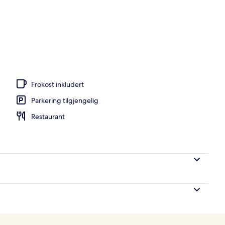
, solsenger, parasoller og strandbar
Frokost inkludert
Parkering tilgjengelig
Restaurant