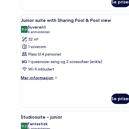
Room
Se prise
Åpne
Sengetøy av topp kvalitet, sa
3
Junior suite with Sharing Pool & Pool view
alle
Suverent
bildene
9,6
9,6 av 10
(4
4 anmeldelser
av
anmeldelser)
32 m²
Junior
1 soverom
suite
Plass til 4 personer
with
1 queensize-seng og 2 sovesofaer (enkle)
Sharing
Wi-fi inkludert
Pool
&
Mer
Mer informasjon
Pool
informasjon
om
view
Junior
suite
Se prise
with
Sharing
Åpne
Sengetøy av topp kvalitet, sa
Pool
2
Studiosuite – junior
&
alle
Fantastisk
Pool
bildene
9,2
9,2 av 10
5 anmeldelser