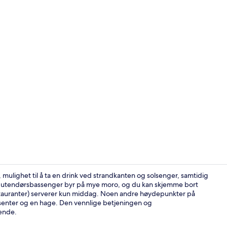
Terrasse/pat
r, mulighet til å ta en drink ved strandkanten og solsenger, samtidig
 15 utendørsbassenger byr på mye moro, og du kan skjemme bort
estauranter) serverer kun middag. Noen andre høydepunkter på
Sengetøy av 
ngssenter og en hage. Den vennlige betjeningen og
sende.