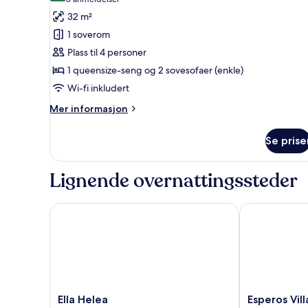
(5
view
av
anmeldelser)
32 m²
Studiosuite
1 soverom
–
Plass til 4 personer
junior
1 queensize-seng og 2 sovesofaer (enkle)
Wi-fi inkludert
Mer
Mer informasjon
informasjon
om
Se prise
Studiosuite
–
junior
Lignende overnattingssteder
Ella Helea
Esperos Villa
Ella
Esperos
Ella Helea
Esperos Vil