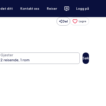
det ditt
Kontakt oss
Reiser
Logg på
Del
Lagre
Gjester
Søk