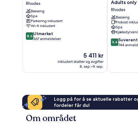
Helea
Village
Adults only
Rhodes
Rhodes
Blue
Rhodes
Basseng
&
Spa
Spa
Basseng
Parkering inkludert
Frokost inklu
-
Wi-fi inkludert
Spa
Adults
Kjæledyrvenn
8.6
Utmerket
only
8,6
av
367 anmeldelser
9.4
Rhodes
Suverent
9,4
10,
av
744 anmeld
Utmerket,
10,
Prisen
5 411 kr
367
Suverent,
er
anmeldelser
744
inkludert skatter og avgifter
5 411 kr
8. sep.–9. sep.
anmeldelser
Logg på for å se aktuelle rabatter og
fordeler får du!
Om området