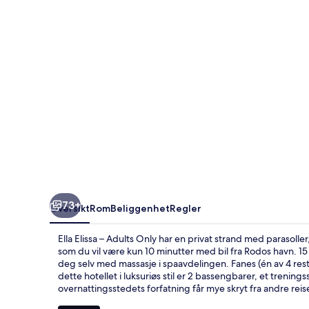
Only
73+
Oversikt
Rom
Beliggenhet
Regler
Ella Elissa – Adults Only har en privat strand med parasolle
som du vil være kun 10 minutter med bil fra Rodos havn.
deg selv med massasje i spaavdelingen. Fanes (én av 4 r
dette hotellet i luksuriøs stil er 2 bassengbarer, et treni
overnattingsstedets forfatning får mye skryt fra andre rei